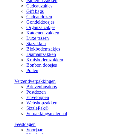
Papieren zakken
Cadeauzakjes
Gift bags
Cadeaudozen
Gondeldoosjes
Organza zakjes
Katoenen zakken
Luxe tassen
Stazakken
Blokbodemzakjes
Diamantzakken
Kruisbodemzakken
Bonbon doosjes
Potten
Verzendverpakkingen
Brievenbusdoos
Postdozen
Enveloppen
Webshopzakken
SizzlePak®
Verpakkingsmateriaal
Feestdagen
Voorjaar