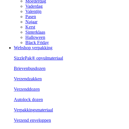
Moederdag
Vaderdag
Valentijn
Pasen
Najaar
Kerst
Sinterklaas
Halloween
Black Friday
Webshop verpakking
SizzlePak® opvulmateriaal
Brievenbusdozen
Verzendzakken
Verzenddozen
Autolock dozen
Verpakkingsmateriaal
Verzend enveloppen