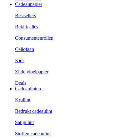
Cadeaupapier
Bestsellers
Bekijk alles
Consumentenrollen
Cellofaan
Kids
Zijde vloeipapier
Deals
Cadeaulinten
Krullint
Bedrukt cadeaulint
Satijn lint
Stoffen cadeaulint