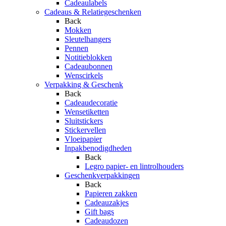
Cadeaulabels
Cadeaus & Relatiegeschenken
Back
Mokken
Sleutelhangers
Pennen
Notitieblokken
Cadeaubonnen
Wenscirkels
Verpakking & Geschenk
Back
Cadeaudecoratie
Wensetiketten
Sluitstickers
Stickervellen
Vloeipapier
Inpakbenodigdheden
Back
Legro papier- en lintrolhouders
Geschenkverpakkingen
Back
Papieren zakken
Cadeauzakjes
Gift bags
Cadeaudozen