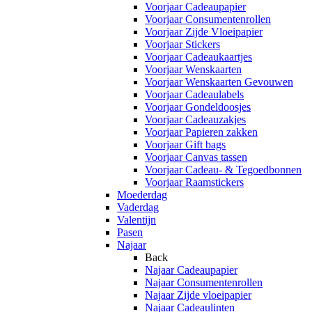
Voorjaar Cadeaupapier
Voorjaar Consumentenrollen
Voorjaar Zijde Vloeipapier
Voorjaar Stickers
Voorjaar Cadeaukaartjes
Voorjaar Wenskaarten
Voorjaar Wenskaarten Gevouwen
Voorjaar Cadeaulabels
Voorjaar Gondeldoosjes
Voorjaar Cadeauzakjes
Voorjaar Papieren zakken
Voorjaar Gift bags
Voorjaar Canvas tassen
Voorjaar Cadeau- & Tegoedbonnen
Voorjaar Raamstickers
Moederdag
Vaderdag
Valentijn
Pasen
Najaar
Back
Najaar Cadeaupapier
Najaar Consumentenrollen
Najaar Zijde vloeipapier
Najaar Cadeaulinten