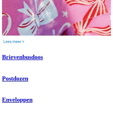
Lees meer ˅
Brievenbusdoos
Een Gids voor Verzendverpakkingen
Als je iets gaat opsturen, is het kiezen van de juiste verpakking een
belangrijke stap. Je wilt natuurlijk dat wat je ook verstuurt veilig
Postdozen
aankomt, en dat het er ook nog eens goed uitziet. Of je nu een leuk
cadeau voor een vriend verstuurt of een bestelling vanuit je
webshop, hier zijn een paar handige verzendverpakkingen om te
overwegen.
Enveloppen
1.
Brievenbusdozen