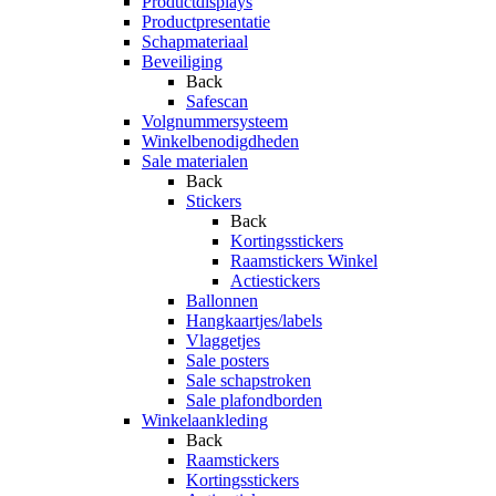
Productdisplays
Productpresentatie
Schapmateriaal
Beveiliging
Back
Safescan
Volgnummersysteem
Winkelbenodigdheden
Sale materialen
Back
Stickers
Back
Kortingsstickers
Raamstickers Winkel
Actiestickers
Ballonnen
Hangkaartjes/labels
Vlaggetjes
Sale posters
Sale schapstroken
Sale plafondborden
Winkelaankleding
Back
Raamstickers
Kortingsstickers