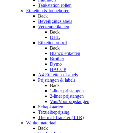
Tankstation rollen
Etiketten & toebehoren
Back
Beveiligingslabels
Verzendetiketten
Back
DHL
Etiketten op rol
Back
Blanco etiketten
Brother
Dymo
HACCP
A4 Etiketten / Labels
Prijstangen & labels
Back
1-liner prijstangen
2-liner prijstangen
Van/Voor prijstangen
Schapkaarten
Textielbeprijzing
Thermal Transfer (TTR)
Winkelmateriaal
Back