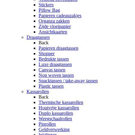
Stickers
Pillow Bag
Papieren cadeauzakjes
Organza zakken
Zijde vloeipapier
Ansichtkaarten
Draagtassen
Back
Papieren draagtassen
Shopper
Bedrukte tassen
Luxe draagtassen
Canvas tassen
Non woven tassen
Snacktassen / take-away tassen
Plastic tassen
Kassarollen
Back
Thermische kassarollen
Houtvrije kassarollen
Duplo kassarollen
Weegschaalrollen
Pinrollen
Geldverwerking
Inktlinten