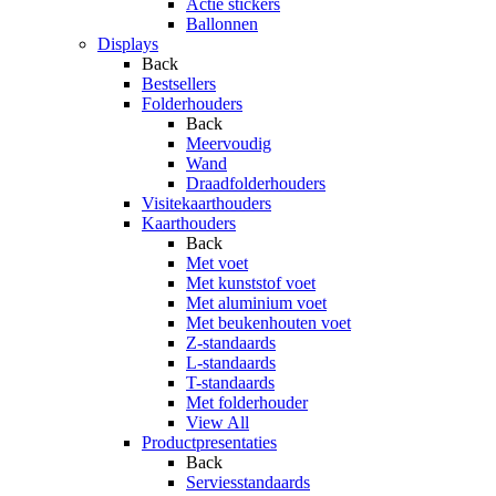
Actie stickers
Ballonnen
Displays
Back
Bestsellers
Folderhouders
Back
Meervoudig
Wand
Draadfolderhouders
Visitekaarthouders
Kaarthouders
Back
Met voet
Met kunststof voet
Met aluminium voet
Met beukenhouten voet
Z-standaards
L-standaards
T-standaards
Met folderhouder
View All
Productpresentaties
Back
Serviesstandaards