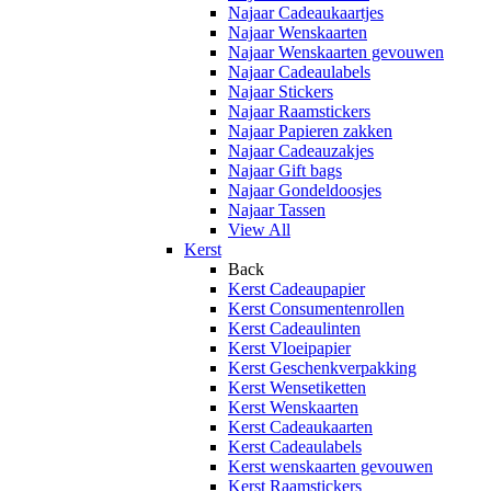
Najaar Cadeaukaartjes
Najaar Wenskaarten
Najaar Wenskaarten gevouwen
Najaar Cadeaulabels
Najaar Stickers
Najaar Raamstickers
Najaar Papieren zakken
Najaar Cadeauzakjes
Najaar Gift bags
Najaar Gondeldoosjes
Najaar Tassen
View All
Kerst
Back
Kerst Cadeaupapier
Kerst Consumentenrollen
Kerst Cadeaulinten
Kerst Vloeipapier
Kerst Geschenkverpakking
Kerst Wensetiketten
Kerst Wenskaarten
Kerst Cadeaukaarten
Kerst Cadeaulabels
Kerst wenskaarten gevouwen
Kerst Raamstickers