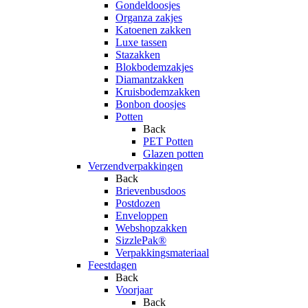
Gondeldoosjes
Organza zakjes
Katoenen zakken
Luxe tassen
Stazakken
Blokbodemzakjes
Diamantzakken
Kruisbodemzakken
Bonbon doosjes
Potten
Back
PET Potten
Glazen potten
Verzendverpakkingen
Back
Brievenbusdoos
Postdozen
Enveloppen
Webshopzakken
SizzlePak®
Verpakkingsmateriaal
Feestdagen
Back
Voorjaar
Back