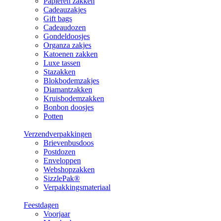
Papieren zakken
Cadeauzakjes
Gift bags
Cadeaudozen
Gondeldoosjes
Organza zakjes
Katoenen zakken
Luxe tassen
Stazakken
Blokbodemzakjes
Diamantzakken
Kruisbodemzakken
Bonbon doosjes
Potten
Verzendverpakkingen
Brievenbusdoos
Postdozen
Enveloppen
Webshopzakken
SizzlePak®
Verpakkingsmateriaal
Feestdagen
Voorjaar