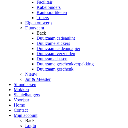
Facilitair
Kabelbinders
Kantoorartikelen
Toners
Eigen ontwerp
Duurzaam
Back
Duurzaam cadeaulint
Duurzame stickers
Duurzaam cadeaupapier
Duurzaam verzenden
Duurzame tassen
Duurzame geschenkverpakking
Duurzaam geschenk
Nieuw
Juf & Meester
Strandtassen
Mokken
Sleutelhangers
Voorjaar
Home
Contact
Mijn account
Back
Login