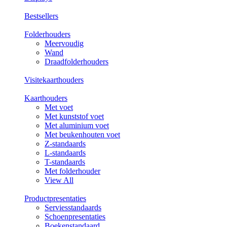
Bestsellers
Folderhouders
Meervoudig
Wand
Draadfolderhouders
Visitekaarthouders
Kaarthouders
Met voet
Met kunststof voet
Met aluminium voet
Met beukenhouten voet
Z-standaards
L-standaards
T-standaards
Met folderhouder
View All
Productpresentaties
Serviesstandaards
Schoenpresentaties
Boekenstandaard