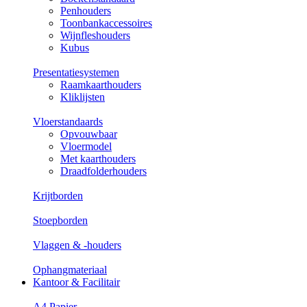
Penhouders
Toonbankaccessoires
Wijnfleshouders
Kubus
Presentatiesystemen
Raamkaarthouders
Kliklijsten
Vloerstandaards
Opvouwbaar
Vloermodel
Met kaarthouders
Draadfolderhouders
Krijtborden
Stoepborden
Vlaggen & -houders
Ophangmateriaal
Kantoor & Facilitair
A4 Papier