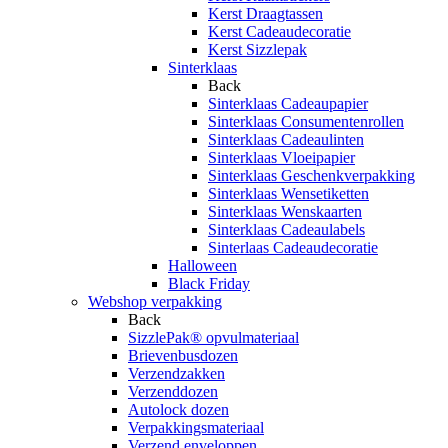
Kerst Draagtassen
Kerst Cadeaudecoratie
Kerst Sizzlepak
Sinterklaas
Back
Sinterklaas Cadeaupapier
Sinterklaas Consumentenrollen
Sinterklaas Cadeaulinten
Sinterklaas Vloeipapier
Sinterklaas Geschenkverpakking
Sinterklaas Wensetiketten
Sinterklaas Wenskaarten
Sinterklaas Cadeaulabels
Sinterlaas Cadeaudecoratie
Halloween
Black Friday
Webshop verpakking
Back
SizzlePak® opvulmateriaal
Brievenbusdozen
Verzendzakken
Verzenddozen
Autolock dozen
Verpakkingsmateriaal
Verzend enveloppen