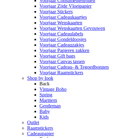
Voorjaar Consumentenrollen
Voorjaar Zijde Vloeipapier
Voorjaar Stickers
Voorjaar Cadeaukaartjes
Voorjaar Wenskaarten
Voorjaar Wenskaarten Gevouwen
Voorjaar Cadeaulabels
Voorjaar Gondeldoosjes
Voorjaar Cadeauzakjes
Voorjaar Papieren zakken
Voorjaar Gift bags
Voorjaar Canvas tassen
Voorjaar Cadeau- & Tegoedbonnen
Voorjaar Raamstickers
Shop by look
Back
Vintage Boho
Spring
Maritiem
Gentleman
Baby
Kids
Outlet
Raamstickers
Cadeaupapier