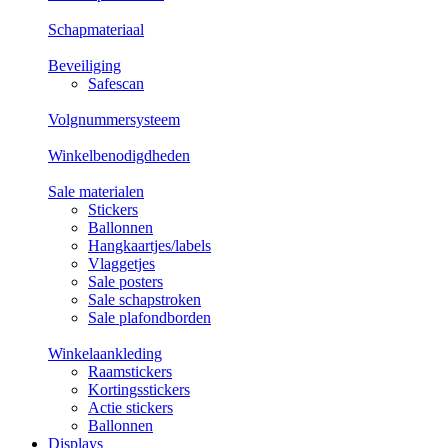
Schapmateriaal
Beveiliging
Safescan
Volgnummersysteem
Winkelbenodigdheden
Sale materialen
Stickers
Ballonnen
Hangkaartjes/labels
Vlaggetjes
Sale posters
Sale schapstroken
Sale plafondborden
Winkelaankleding
Raamstickers
Kortingsstickers
Actie stickers
Ballonnen
Displays