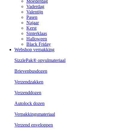
Moederdag
Vaderdag
Valentijn
Pasen
Najaar
Kerst
Sinterklaas
Halloween
Black Friday
Webshop verpakking
SizzlePak® opvulmateriaal
Brievenbusdozen
Verzendzakken
Verzenddozen
Autolock dozen
Verpakkingsmateriaal
Verzend enveloppen