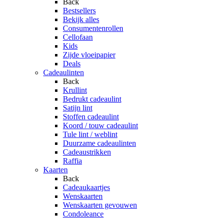
Back
Bestsellers
Bekijk alles
Consumentenrollen
Cellofaan
Kids
Zijde vloeipapier
Deals
Cadeaulinten
Back
Krullint
Bedrukt cadeaulint
Satijn lint
Stoffen cadeaulint
Koord / touw cadeaulint
Tule lint / weblint
Duurzame cadeaulinten
Cadeaustrikken
Raffia
Kaarten
Back
Cadeaukaartjes
Wenskaarten
Wenskaarten gevouwen
Condoleance