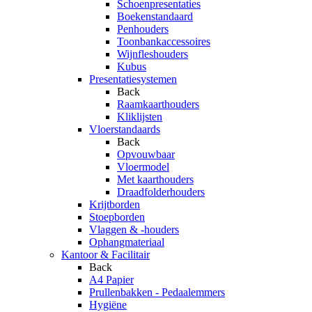
Schoenpresentaties
Boekenstandaard
Penhouders
Toonbankaccessoires
Wijnfleshouders
Kubus
Presentatiesystemen
Back
Raamkaarthouders
Kliklijsten
Vloerstandaards
Back
Opvouwbaar
Vloermodel
Met kaarthouders
Draadfolderhouders
Krijtborden
Stoepborden
Vlaggen & -houders
Ophangmateriaal
Kantoor & Facilitair
Back
A4 Papier
Prullenbakken - Pedaalemmers
Hygiëne