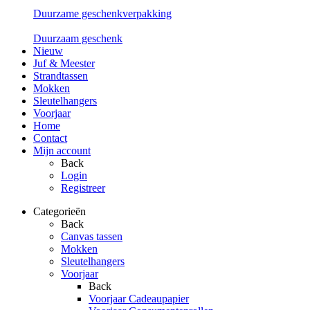
Duurzame geschenkverpakking
Duurzaam geschenk
Nieuw
Juf & Meester
Strandtassen
Mokken
Sleutelhangers
Voorjaar
Home
Contact
Mijn account
Back
Login
Registreer
Categorieën
Back
Canvas tassen
Mokken
Sleutelhangers
Voorjaar
Back
Voorjaar Cadeaupapier