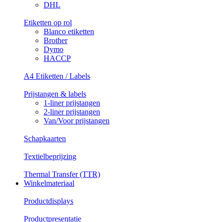
DHL
Etiketten op rol
Blanco etiketten
Brother
Dymo
HACCP
A4 Etiketten / Labels
Prijstangen & labels
1-liner prijstangen
2-liner prijstangen
Van/Voor prijstangen
Schapkaarten
Textielbeprijzing
Thermal Transfer (TTR)
Winkelmateriaal
Productdisplays
Productpresentatie