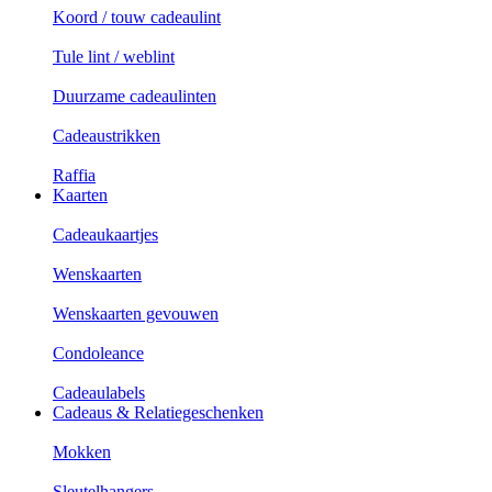
Koord / touw cadeaulint
Tule lint / weblint
Duurzame cadeaulinten
Cadeaustrikken
Raffia
Kaarten
Cadeaukaartjes
Wenskaarten
Wenskaarten gevouwen
Condoleance
Cadeaulabels
Cadeaus & Relatiegeschenken
Mokken
Sleutelhangers