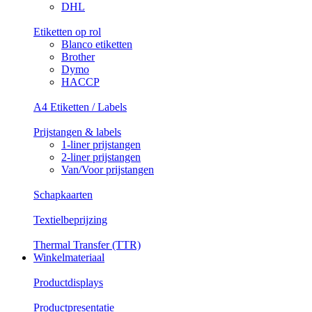
DHL
Etiketten op rol
Blanco etiketten
Brother
Dymo
HACCP
A4 Etiketten / Labels
Prijstangen & labels
1-liner prijstangen
2-liner prijstangen
Van/Voor prijstangen
Schapkaarten
Textielbeprijzing
Thermal Transfer (TTR)
Winkelmateriaal
Productdisplays
Productpresentatie