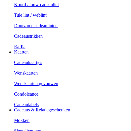
Koord / touw cadeaulint
Tule lint / weblint
Duurzame cadeaulinten
Cadeaustrikken
Raffia
Kaarten
Cadeaukaartjes
Wenskaarten
Wenskaarten gevouwen
Condoleance
Cadeaulabels
Cadeaus & Relatiegeschenken
Mokken
Sleutelhangers