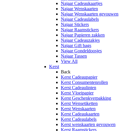
Najaar Cadeaukaartjes
Najaar Wenskaarten
Najaar Wenskaarten gevouwen
Najaar Cadeaulabels
Najaar Stickers
Najaar Raamstickers
Najaar Papieren zakken
Najaar Cadeauzakjes
Najaar Gift bags
Najaar Gondeldoosjes
Najaar Tassen
View All
Kerst
Back
Kerst Cadeaupapier
Kerst Consumentenrollen
Kerst Cadeaulinten
Kerst Vloeipapier
Kerst Geschenkverpakking
Kerst Wensetiketten
Kerst Wenskaarten
Kerst Cadeaukaarten
Kerst Cadeaulabels
Kerst wenskaarten gevouwen
Kerst Raamstickers