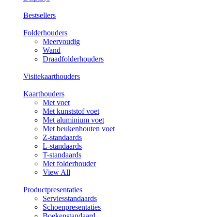
Bestsellers
Folderhouders
Meervoudig
Wand
Draadfolderhouders
Visitekaarthouders
Kaarthouders
Met voet
Met kunststof voet
Met aluminium voet
Met beukenhouten voet
Z-standaards
L-standaards
T-standaards
Met folderhouder
View All
Productpresentaties
Serviesstandaards
Schoenpresentaties
Boekenstandaard