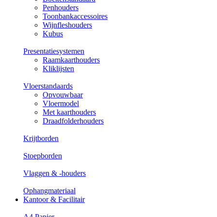
Penhouders
Toonbankaccessoires
Wijnfleshouders
Kubus
Presentatiesystemen
Raamkaarthouders
Kliklijsten
Vloerstandaards
Opvouwbaar
Vloermodel
Met kaarthouders
Draadfolderhouders
Krijtborden
Stoepborden
Vlaggen & -houders
Ophangmateriaal
Kantoor & Facilitair
A4 Papier