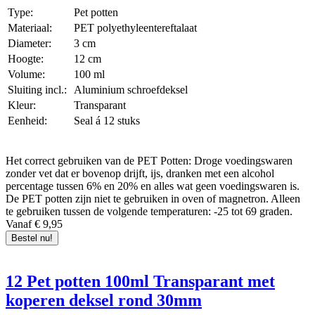
Type:
Pet potten
Materiaal:
PET polyethyleentereftalaat
Diameter:
3 cm
Hoogte:
12 cm
Volume:
100 ml
Sluiting incl.:
Aluminium schroefdeksel
Kleur:
Transparant
Eenheid:
Seal á 12 stuks
Het correct gebruiken van de PET Potten: Droge voedingswaren
zonder vet dat er bovenop drijft, ijs, dranken met een alcohol
percentage tussen 6% en 20% en alles wat geen voedingswaren is.
De PET potten zijn niet te gebruiken in oven of magnetron. Alleen
te gebruiken tussen de volgende temperaturen: -25 tot 69 graden.
Vanaf € 9,95
Bestel nu!
12 Pet potten 100ml Transparant met
koperen deksel rond 30mm