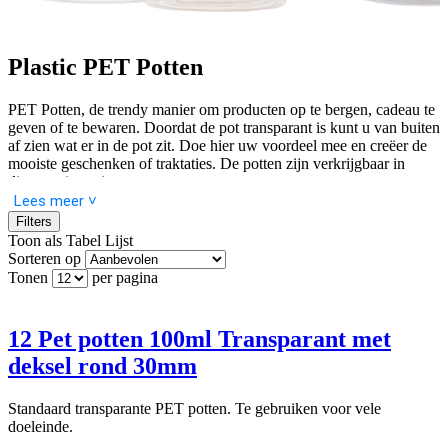
Plastic PET Potten
PET Potten, de trendy manier om producten op te bergen, cadeau te
geven of te bewaren. Doordat de pot transparant is kunt u van buiten
af zien wat er in de pot zit. Doe hier uw voordeel mee en creëer de
mooiste geschenken of traktaties. De potten zijn verkrijgbaar in
diverse uitvoeringen en maten.
Lees meer ˅
De potten zijn gemaakt van polyethyleen en zijn daardoor ook zeer
Filters
geschikt voor (droge) voedingswaren, ijs en drank met een
Toon als
Tabel
Lijst
alcoholpercentage tussen 6 en 20%. Echter kunt u de potten niet
Sorteren op
gebruiken in de oven of magnetron. Alleen te gebruiken tussen -25
Tonen
per pagina
tot 69 graden.
12 Pet potten 100ml Transparant met
deksel rond 30mm
Standaard transparante PET potten. Te gebruiken voor vele
doeleinde.