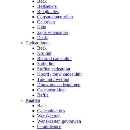
Back
Bestsellers
Bekijk alles
Consumentenrollen
Cellofaan
Kids
Zijde vloeipapier
Deals
Cadeaulinten
Back
Krullint
Bedrukt cadeaulint
Satijn lint
Stoffen cadeaulint
Koord / touw cadeaulint
Tule lint / weblint
Duurzame cadeaulinten
Cadeaustrikken
Raffia
Kaarten
Back
Cadeaukaartjes
Wenskaarten
Wenskaarten gevouwen
Condoleance