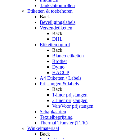
Tankstation rollen
Etiketten & toebehoren
Back
Beveiligingslabels
Verzendetiketten
Back
DHL
Etiketten op rol
Back
Blanco etiketten
Brother
Dymo
HACCP
A4 Etiketten / Labels
Prijstangen & labels
Back
1-liner prijstangen
2-liner prijstangen
Van/Voor prijstangen
Schapkaarten
Textielbeprijzing
Thermal Transfer (TTR)
Winkelmateriaal
Back