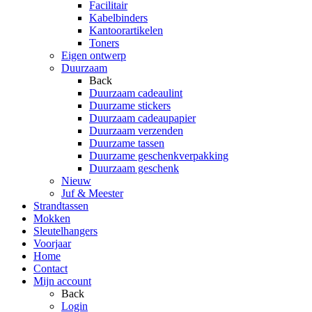
Facilitair
Kabelbinders
Kantoorartikelen
Toners
Eigen ontwerp
Duurzaam
Back
Duurzaam cadeaulint
Duurzame stickers
Duurzaam cadeaupapier
Duurzaam verzenden
Duurzame tassen
Duurzame geschenkverpakking
Duurzaam geschenk
Nieuw
Juf & Meester
Strandtassen
Mokken
Sleutelhangers
Voorjaar
Home
Contact
Mijn account
Back
Login