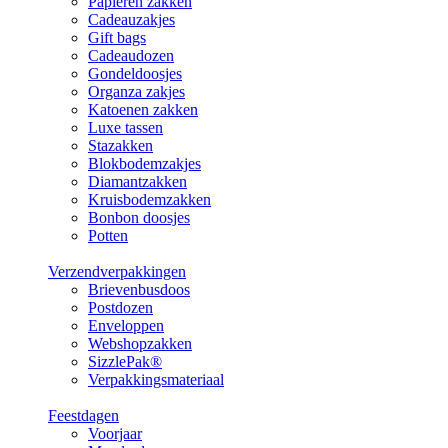
Papieren zakken
Cadeauzakjes
Gift bags
Cadeaudozen
Gondeldoosjes
Organza zakjes
Katoenen zakken
Luxe tassen
Stazakken
Blokbodemzakjes
Diamantzakken
Kruisbodemzakken
Bonbon doosjes
Potten
Verzendverpakkingen
Brievenbusdoos
Postdozen
Enveloppen
Webshopzakken
SizzlePak®
Verpakkingsmateriaal
Feestdagen
Voorjaar