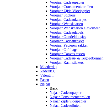
Voorjaar Cadeaupapier
Voorjaar Consumentenrollen
Voorjaar Zijde Vloeipapier
Voorjaar Stickers
Voorjaar Cadeaukaartjes
Voorjaar Wenskaarten
Voorjaar Wenskaarten Gevouwen
Voorjaar Cadeaulabels
Voorjaar Gondeldoosjes
Voorjaar Cadeauzakjes
Voorjaar Papieren zakken
Voorjaar Gift bags
Voorjaar Canvas tassen
Voorjaar Cadeau- & Tegoedbonnen
Voorjaar Raamstickers
Moederdag
Vaderdag
Valentijn
Pasen
Najaar
Back
Najaar Cadeaupapier
Najaar Consumentenrollen
Najaar Zijde vloeipapier
Najaar Cadeaulinten