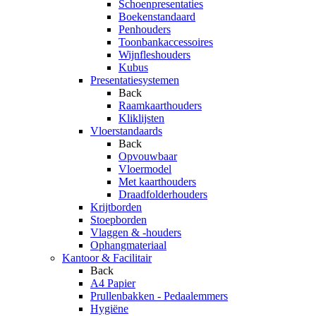
Schoenpresentaties
Boekenstandaard
Penhouders
Toonbankaccessoires
Wijnfleshouders
Kubus
Presentatiesystemen
Back
Raamkaarthouders
Kliklijsten
Vloerstandaards
Back
Opvouwbaar
Vloermodel
Met kaarthouders
Draadfolderhouders
Krijtborden
Stoepborden
Vlaggen & -houders
Ophangmateriaal
Kantoor & Facilitair
Back
A4 Papier
Prullenbakken - Pedaalemmers
Hygiëne