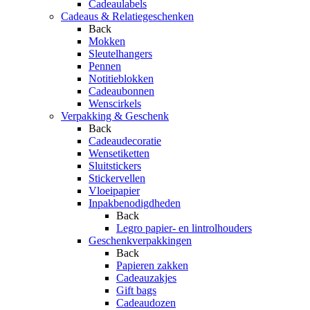
Cadeaulabels
Cadeaus & Relatiegeschenken
Back
Mokken
Sleutelhangers
Pennen
Notitieblokken
Cadeaubonnen
Wenscirkels
Verpakking & Geschenk
Back
Cadeaudecoratie
Wensetiketten
Sluitstickers
Stickervellen
Vloeipapier
Inpakbenodigdheden
Back
Legro papier- en lintrolhouders
Geschenkverpakkingen
Back
Papieren zakken
Cadeauzakjes
Gift bags
Cadeaudozen