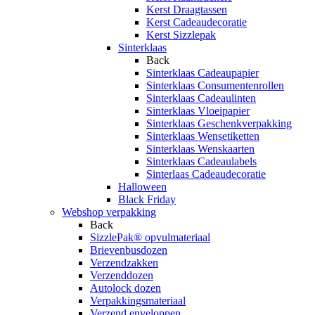
Kerst Draagtassen
Kerst Cadeaudecoratie
Kerst Sizzlepak
Sinterklaas
Back
Sinterklaas Cadeaupapier
Sinterklaas Consumentenrollen
Sinterklaas Cadeaulinten
Sinterklaas Vloeipapier
Sinterklaas Geschenkverpakking
Sinterklaas Wensetiketten
Sinterklaas Wenskaarten
Sinterklaas Cadeaulabels
Sinterlaas Cadeaudecoratie
Halloween
Black Friday
Webshop verpakking
Back
SizzlePak® opvulmateriaal
Brievenbusdozen
Verzendzakken
Verzenddozen
Autolock dozen
Verpakkingsmateriaal
Verzend enveloppen