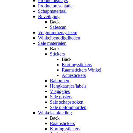
Productdisplays
Productpresentatie
Schapmateriaal
Beveiliging
Back
Safescan
Volgnummersysteem
Winkelbenodigdheden
Sale materialen
Back
Stickers
Back
Kortingsstickers
Raamstickers Winkel
Actiestickers
Ballonnen
Hangkaartjes/labels
Vlaggetjes
Sale posters
Sale schapstroken
Sale plafondborden
Winkelaankleding
Back
Raamstickers
Kortingsstickers