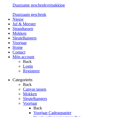
Duurzame geschenkverpakking
Duurzaam geschenk
Nieuw
Juf & Meester
Strandtassen
Mokken
Sleutelhangers
Voorjaar
Home
Contact
Mijn account
Back
Login
Registreer
Categorieën
Back
Canvas tassen
Mokken
Sleutelhangers
Voorjaar
Back
Voorjaar Cadeaupapier