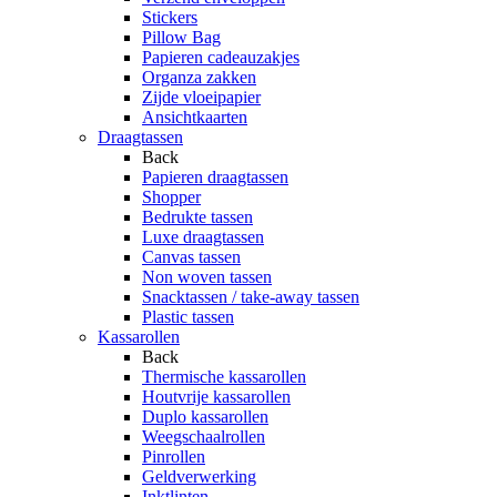
Stickers
Pillow Bag
Papieren cadeauzakjes
Organza zakken
Zijde vloeipapier
Ansichtkaarten
Draagtassen
Back
Papieren draagtassen
Shopper
Bedrukte tassen
Luxe draagtassen
Canvas tassen
Non woven tassen
Snacktassen / take-away tassen
Plastic tassen
Kassarollen
Back
Thermische kassarollen
Houtvrije kassarollen
Duplo kassarollen
Weegschaalrollen
Pinrollen
Geldverwerking
Inktlinten