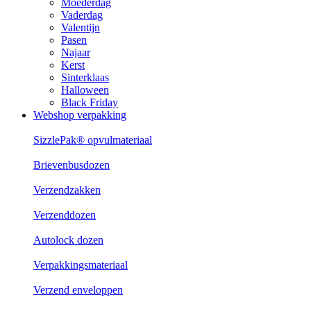
Moederdag
Vaderdag
Valentijn
Pasen
Najaar
Kerst
Sinterklaas
Halloween
Black Friday
Webshop verpakking
SizzlePak® opvulmateriaal
Brievenbusdozen
Verzendzakken
Verzenddozen
Autolock dozen
Verpakkingsmateriaal
Verzend enveloppen