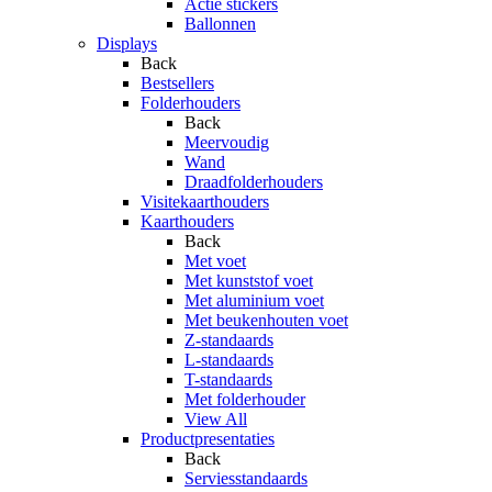
Actie stickers
Ballonnen
Displays
Back
Bestsellers
Folderhouders
Back
Meervoudig
Wand
Draadfolderhouders
Visitekaarthouders
Kaarthouders
Back
Met voet
Met kunststof voet
Met aluminium voet
Met beukenhouten voet
Z-standaards
L-standaards
T-standaards
Met folderhouder
View All
Productpresentaties
Back
Serviesstandaards