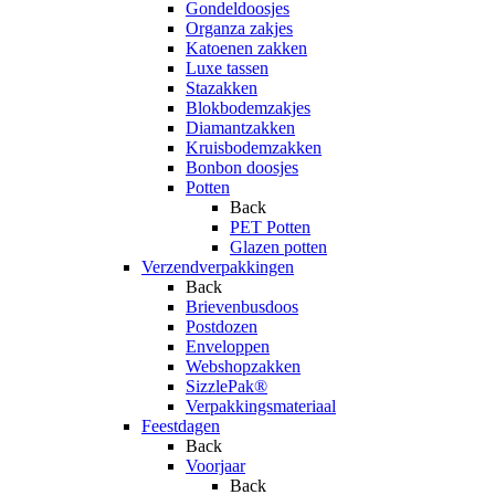
Gondeldoosjes
Organza zakjes
Katoenen zakken
Luxe tassen
Stazakken
Blokbodemzakjes
Diamantzakken
Kruisbodemzakken
Bonbon doosjes
Potten
Back
PET Potten
Glazen potten
Verzendverpakkingen
Back
Brievenbusdoos
Postdozen
Enveloppen
Webshopzakken
SizzlePak®
Verpakkingsmateriaal
Feestdagen
Back
Voorjaar
Back