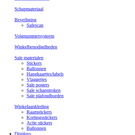
Schapmateriaal
Beveiliging
Safescan
Volgnummersysteem
Winkelbenodigdheden
Sale materialen
Stickers
Ballonnen
Hangkaartjes/labels
Vlaggetjes
Sale posters
Sale schapstroken
Sale plafondborden
Winkelaankleding
Raamstickers
Kortingsstickers
Actie stickers
Ballonnen
Displays