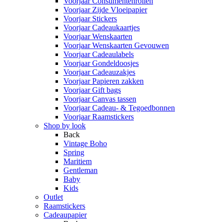
Voorjaar Consumentenrollen
Voorjaar Zijde Vloeipapier
Voorjaar Stickers
Voorjaar Cadeaukaartjes
Voorjaar Wenskaarten
Voorjaar Wenskaarten Gevouwen
Voorjaar Cadeaulabels
Voorjaar Gondeldoosjes
Voorjaar Cadeauzakjes
Voorjaar Papieren zakken
Voorjaar Gift bags
Voorjaar Canvas tassen
Voorjaar Cadeau- & Tegoedbonnen
Voorjaar Raamstickers
Shop by look
Back
Vintage Boho
Spring
Maritiem
Gentleman
Baby
Kids
Outlet
Raamstickers
Cadeaupapier