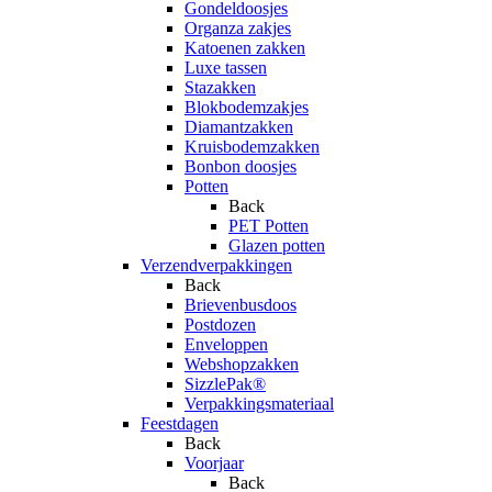
Gondeldoosjes
Organza zakjes
Katoenen zakken
Luxe tassen
Stazakken
Blokbodemzakjes
Diamantzakken
Kruisbodemzakken
Bonbon doosjes
Potten
Back
PET Potten
Glazen potten
Verzendverpakkingen
Back
Brievenbusdoos
Postdozen
Enveloppen
Webshopzakken
SizzlePak®
Verpakkingsmateriaal
Feestdagen
Back
Voorjaar
Back