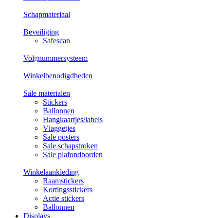
Schapmateriaal
Beveiliging
Safescan
Volgnummersysteem
Winkelbenodigdheden
Sale materialen
Stickers
Ballonnen
Hangkaartjes/labels
Vlaggetjes
Sale posters
Sale schapstroken
Sale plafondborden
Winkelaankleding
Raamstickers
Kortingsstickers
Actie stickers
Ballonnen
Displays