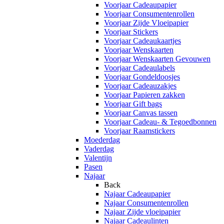
Voorjaar Cadeaupapier
Voorjaar Consumentenrollen
Voorjaar Zijde Vloeipapier
Voorjaar Stickers
Voorjaar Cadeaukaartjes
Voorjaar Wenskaarten
Voorjaar Wenskaarten Gevouwen
Voorjaar Cadeaulabels
Voorjaar Gondeldoosjes
Voorjaar Cadeauzakjes
Voorjaar Papieren zakken
Voorjaar Gift bags
Voorjaar Canvas tassen
Voorjaar Cadeau- & Tegoedbonnen
Voorjaar Raamstickers
Moederdag
Vaderdag
Valentijn
Pasen
Najaar
Back
Najaar Cadeaupapier
Najaar Consumentenrollen
Najaar Zijde vloeipapier
Najaar Cadeaulinten