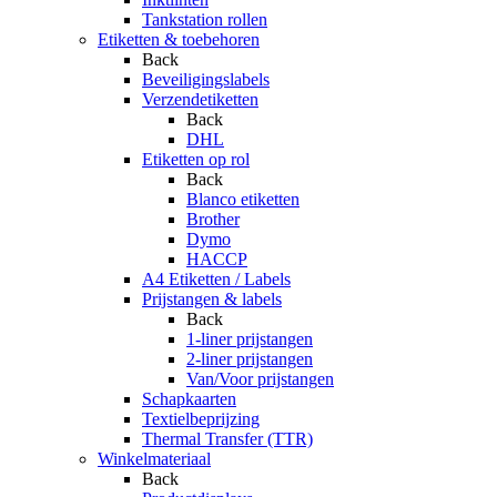
Tankstation rollen
Etiketten & toebehoren
Back
Beveiligingslabels
Verzendetiketten
Back
DHL
Etiketten op rol
Back
Blanco etiketten
Brother
Dymo
HACCP
A4 Etiketten / Labels
Prijstangen & labels
Back
1-liner prijstangen
2-liner prijstangen
Van/Voor prijstangen
Schapkaarten
Textielbeprijzing
Thermal Transfer (TTR)
Winkelmateriaal
Back