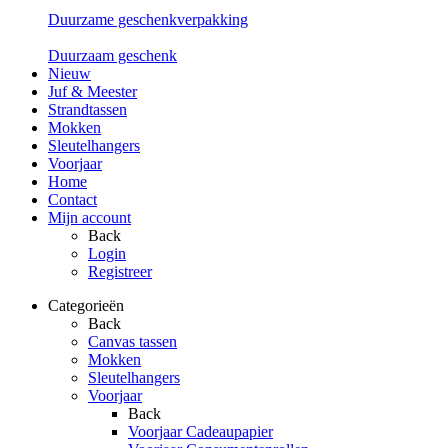
Duurzame geschenkverpakking
Duurzaam geschenk
Nieuw
Juf & Meester
Strandtassen
Mokken
Sleutelhangers
Voorjaar
Home
Contact
Mijn account
Back
Login
Registreer
Categorieën
Back
Canvas tassen
Mokken
Sleutelhangers
Voorjaar
Back
Voorjaar Cadeaupapier