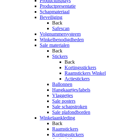
Productdisplays
Productpresentatie
Schapmateriaal
Beveiliging
Back
Safescan
Volgnummersysteem
Winkelbenodigdheden
Sale materialen
Back
Stickers
Back
Kortingsstickers
Raamstickers Winkel
Actiestickers
Ballonnen
Hangkaartjes/labels
Vlaggetjes
Sale posters
Sale schapstroken
Sale plafondborden
Winkelaankleding
Back
Raamstickers
Kortingsstickers