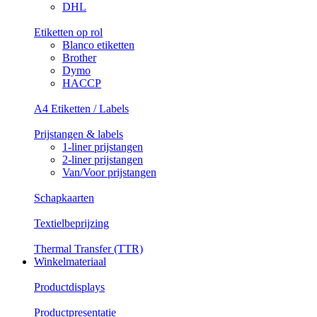
DHL
Etiketten op rol
Blanco etiketten
Brother
Dymo
HACCP
A4 Etiketten / Labels
Prijstangen & labels
1-liner prijstangen
2-liner prijstangen
Van/Voor prijstangen
Schapkaarten
Textielbeprijzing
Thermal Transfer (TTR)
Winkelmateriaal
Productdisplays
Productpresentatie