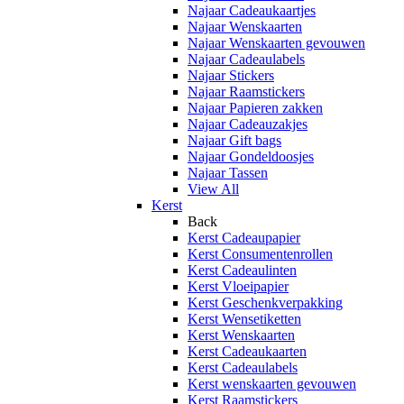
Najaar Cadeaukaartjes
Najaar Wenskaarten
Najaar Wenskaarten gevouwen
Najaar Cadeaulabels
Najaar Stickers
Najaar Raamstickers
Najaar Papieren zakken
Najaar Cadeauzakjes
Najaar Gift bags
Najaar Gondeldoosjes
Najaar Tassen
View All
Kerst
Back
Kerst Cadeaupapier
Kerst Consumentenrollen
Kerst Cadeaulinten
Kerst Vloeipapier
Kerst Geschenkverpakking
Kerst Wensetiketten
Kerst Wenskaarten
Kerst Cadeaukaarten
Kerst Cadeaulabels
Kerst wenskaarten gevouwen
Kerst Raamstickers