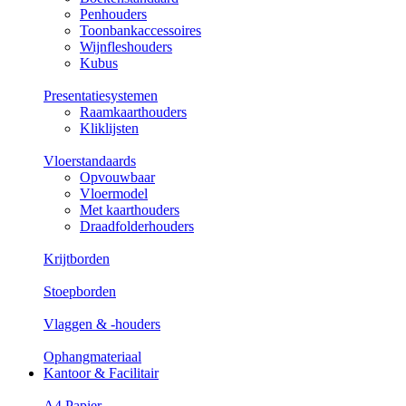
Penhouders
Toonbankaccessoires
Wijnfleshouders
Kubus
Presentatiesystemen
Raamkaarthouders
Kliklijsten
Vloerstandaards
Opvouwbaar
Vloermodel
Met kaarthouders
Draadfolderhouders
Krijtborden
Stoepborden
Vlaggen & -houders
Ophangmateriaal
Kantoor & Facilitair
A4 Papier