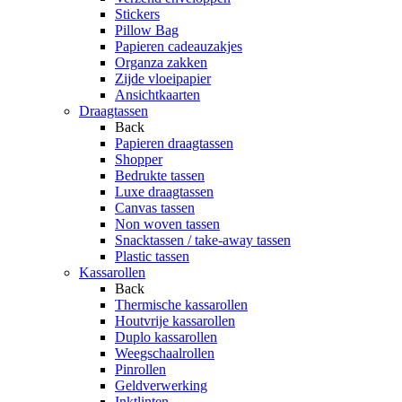
Stickers
Pillow Bag
Papieren cadeauzakjes
Organza zakken
Zijde vloeipapier
Ansichtkaarten
Draagtassen
Back
Papieren draagtassen
Shopper
Bedrukte tassen
Luxe draagtassen
Canvas tassen
Non woven tassen
Snacktassen / take-away tassen
Plastic tassen
Kassarollen
Back
Thermische kassarollen
Houtvrije kassarollen
Duplo kassarollen
Weegschaalrollen
Pinrollen
Geldverwerking
Inktlinten