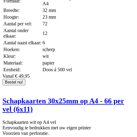
Formaat:
A4
Breedte:
32 mm
Hoogte:
23 mm
Aantal per vel:
72
Aantal onder
12
elkaar:
Aantal naast elkaar:
6
Hoeken:
scherp
Kleur:
wit
Materiaal:
papier
Eenheid:
Doos á 500 vel
Vanaf € 49,95
Bestel nu!
Schapkaarten 30x25mm op A4 - 66 per
vel (6x11)
Schapkaarten wit op A4 vel
Eenvoudig te bedrukken met uw eigen printer
Voorzien van perforatie.