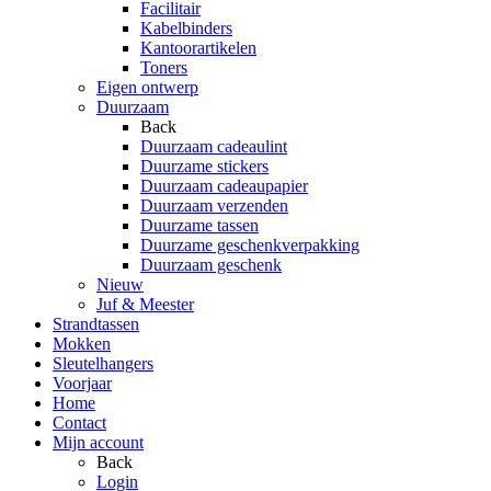
Facilitair
Kabelbinders
Kantoorartikelen
Toners
Eigen ontwerp
Duurzaam
Back
Duurzaam cadeaulint
Duurzame stickers
Duurzaam cadeaupapier
Duurzaam verzenden
Duurzame tassen
Duurzame geschenkverpakking
Duurzaam geschenk
Nieuw
Juf & Meester
Strandtassen
Mokken
Sleutelhangers
Voorjaar
Home
Contact
Mijn account
Back
Login