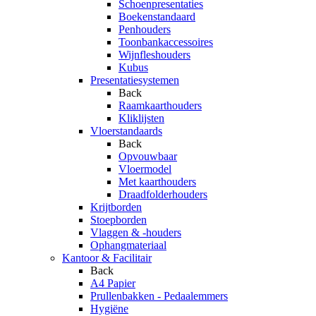
Schoenpresentaties
Boekenstandaard
Penhouders
Toonbankaccessoires
Wijnfleshouders
Kubus
Presentatiesystemen
Back
Raamkaarthouders
Kliklijsten
Vloerstandaards
Back
Opvouwbaar
Vloermodel
Met kaarthouders
Draadfolderhouders
Krijtborden
Stoepborden
Vlaggen & -houders
Ophangmateriaal
Kantoor & Facilitair
Back
A4 Papier
Prullenbakken - Pedaalemmers
Hygiëne