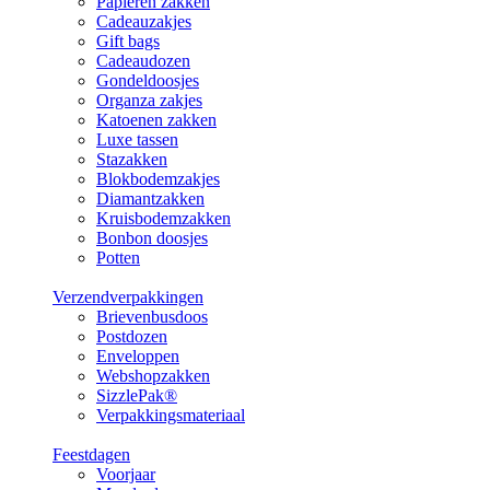
Papieren zakken
Cadeauzakjes
Gift bags
Cadeaudozen
Gondeldoosjes
Organza zakjes
Katoenen zakken
Luxe tassen
Stazakken
Blokbodemzakjes
Diamantzakken
Kruisbodemzakken
Bonbon doosjes
Potten
Verzendverpakkingen
Brievenbusdoos
Postdozen
Enveloppen
Webshopzakken
SizzlePak®
Verpakkingsmateriaal
Feestdagen
Voorjaar