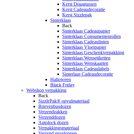
Kerst Draagtassen
Kerst Cadeaudecoratie
Kerst Sizzlepak
Sinterklaas
Back
Sinterklaas Cadeaupapier
Sinterklaas Consumentenrollen
Sinterklaas Cadeaulinten
Sinterklaas Vloeipapier
Sinterklaas Geschenkverpakking
Sinterklaas Wensetiketten
Sinterklaas Wenskaarten
Sinterklaas Cadeaulabels
Sinterlaas Cadeaudecoratie
Halloween
Black Friday
Webshop verpakking
Back
SizzlePak® opvulmateriaal
Brievenbusdozen
Verzendzakken
Verzenddozen
Autolock dozen
Verpakkingsmateriaal
Verzend enveloppen