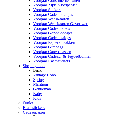
Voorjaar Consumentenrollen
Voorjaar Zijde Vloeipapier
Voorjaar Stickers
Voorjaar Cadeaukaartjes
Voorjaar Wenskaarten
Voorjaar Wenskaarten Gevouwen
Voorjaar Cadeaulabels
Voorjaar Gondeldoosjes
Voorjaar Cadeauzakjes
Voorjaar Papieren zakken
Voorjaar Gift bags
Voorjaar Canvas tassen
Voorjaar Cadeau- & Tegoedbonnen
Voorjaar Raamstickers
Shop by look
Back
Vintage Boho
Spring
Maritiem
Gentleman
Baby
Kids
Outlet
Raamstickers
Cadeaupapier