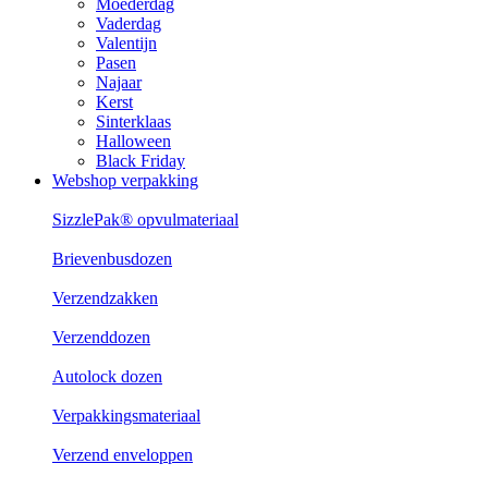
Moederdag
Vaderdag
Valentijn
Pasen
Najaar
Kerst
Sinterklaas
Halloween
Black Friday
Webshop verpakking
SizzlePak® opvulmateriaal
Brievenbusdozen
Verzendzakken
Verzenddozen
Autolock dozen
Verpakkingsmateriaal
Verzend enveloppen