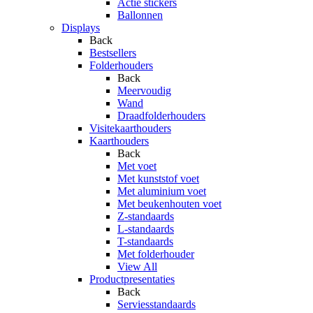
Actie stickers
Ballonnen
Displays
Back
Bestsellers
Folderhouders
Back
Meervoudig
Wand
Draadfolderhouders
Visitekaarthouders
Kaarthouders
Back
Met voet
Met kunststof voet
Met aluminium voet
Met beukenhouten voet
Z-standaards
L-standaards
T-standaards
Met folderhouder
View All
Productpresentaties
Back
Serviesstandaards