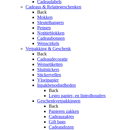
Cadeaulabels
Cadeaus & Relatiegeschenken
Back
Mokken
Sleutelhangers
Pennen
Notitieblokken
Cadeaubonnen
Wenscirkels
Verpakking & Geschenk
Back
Cadeaudecoratie
Wensetiketten
Sluitstickers
Stickervellen
Vloeipapier
Inpakbenodigdheden
Back
Legro papier- en lintrolhouders
Geschenkverpakkingen
Back
Papieren zakken
Cadeauzakjes
Gift bags
Cadeaudozen