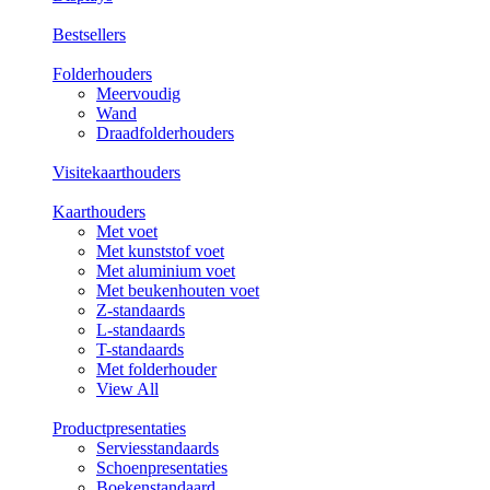
Bestsellers
Folderhouders
Meervoudig
Wand
Draadfolderhouders
Visitekaarthouders
Kaarthouders
Met voet
Met kunststof voet
Met aluminium voet
Met beukenhouten voet
Z-standaards
L-standaards
T-standaards
Met folderhouder
View All
Productpresentaties
Serviesstandaards
Schoenpresentaties
Boekenstandaard