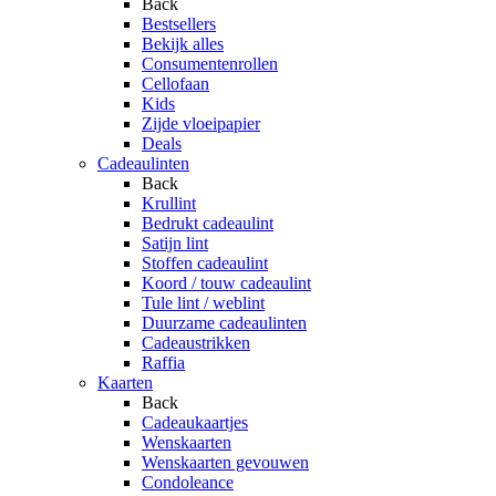
Back
Bestsellers
Bekijk alles
Consumentenrollen
Cellofaan
Kids
Zijde vloeipapier
Deals
Cadeaulinten
Back
Krullint
Bedrukt cadeaulint
Satijn lint
Stoffen cadeaulint
Koord / touw cadeaulint
Tule lint / weblint
Duurzame cadeaulinten
Cadeaustrikken
Raffia
Kaarten
Back
Cadeaukaartjes
Wenskaarten
Wenskaarten gevouwen
Condoleance