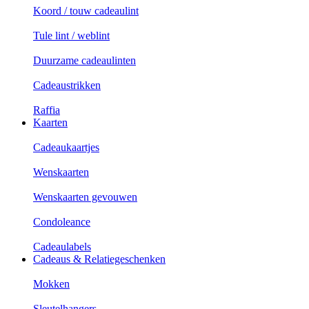
Koord / touw cadeaulint
Tule lint / weblint
Duurzame cadeaulinten
Cadeaustrikken
Raffia
Kaarten
Cadeaukaartjes
Wenskaarten
Wenskaarten gevouwen
Condoleance
Cadeaulabels
Cadeaus & Relatiegeschenken
Mokken
Sleutelhangers