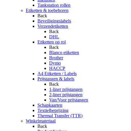
Tankstation rollen
Etiketten & toebehoren
Back
Beveiligingslabels
Verzendetiketten
Back
DHL
Etiketten op rol
Back
Blanco etiketten
Brother
Dymo
HACCP
A4 Etiketten / Labels
Prijstangen & labels
Back
1-liner prijstangen
2-liner prijstangen
Van/Voor prijstangen
Schapkaarten
Textielbeprijzing
Thermal Transfer (TTR)
Winkelmateriaal
Back