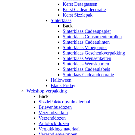
Kerst Draagtassen
Kerst Cadeaudecoratie
Kerst Sizzlepak
Sinterklaas
Back
Sinterklaas Cadeaupapier
Sinterklaas Consumentenrollen
Sinterklaas Cadeaulinten
Sinterklaas Vloeipapier
Sinterklaas Geschenkverpakking
Sinterklaas Wensetiketten
Sinterklaas Wenskaarten
Sinterklaas Cadeaulabels
Sinterlaas Cadeaudecoratie
Halloween
Black Friday
Webshop verpakking
Back
SizzlePak® opvulmateriaal
Brievenbusdozen
Verzendzakken
Verzenddozen
Autolock dozen
Verpakkingsmateriaal
Verzend enveloppen