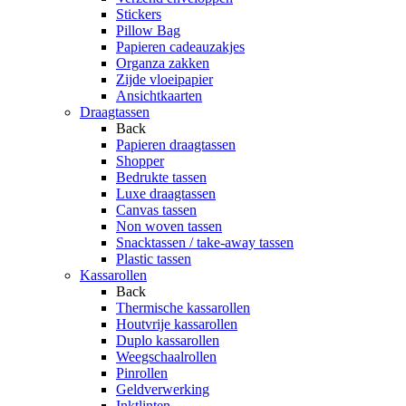
Stickers
Pillow Bag
Papieren cadeauzakjes
Organza zakken
Zijde vloeipapier
Ansichtkaarten
Draagtassen
Back
Papieren draagtassen
Shopper
Bedrukte tassen
Luxe draagtassen
Canvas tassen
Non woven tassen
Snacktassen / take-away tassen
Plastic tassen
Kassarollen
Back
Thermische kassarollen
Houtvrije kassarollen
Duplo kassarollen
Weegschaalrollen
Pinrollen
Geldverwerking
Inktlinten