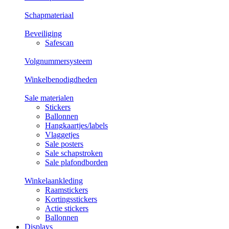
Schapmateriaal
Beveiliging
Safescan
Volgnummersysteem
Winkelbenodigdheden
Sale materialen
Stickers
Ballonnen
Hangkaartjes/labels
Vlaggetjes
Sale posters
Sale schapstroken
Sale plafondborden
Winkelaankleding
Raamstickers
Kortingsstickers
Actie stickers
Ballonnen
Displays