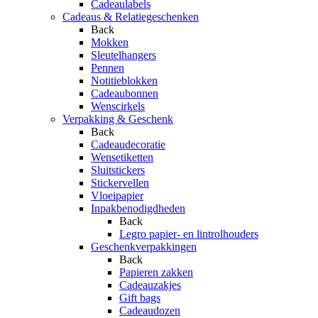
Cadeaulabels
Cadeaus & Relatiegeschenken
Back
Mokken
Sleutelhangers
Pennen
Notitieblokken
Cadeaubonnen
Wenscirkels
Verpakking & Geschenk
Back
Cadeaudecoratie
Wensetiketten
Sluitstickers
Stickervellen
Vloeipapier
Inpakbenodigdheden
Back
Legro papier- en lintrolhouders
Geschenkverpakkingen
Back
Papieren zakken
Cadeauzakjes
Gift bags
Cadeaudozen