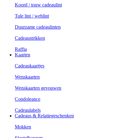
Koord / touw cadeaulint
Tule lint / weblint
Duurzame cadeaulinten
Cadeaustrikken
Raffia
Kaarten
Cadeaukaartjes
Wenskaarten
Wenskaarten gevouwen
Condoleance
Cadeaulabels
Cadeaus & Relatiegeschenken
Mokken
Sleutelhangers