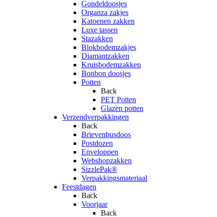
Gondeldoosjes
Organza zakjes
Katoenen zakken
Luxe tassen
Stazakken
Blokbodemzakjes
Diamantzakken
Kruisbodemzakken
Bonbon doosjes
Potten
Back
PET Potten
Glazen potten
Verzendverpakkingen
Back
Brievenbusdoos
Postdozen
Enveloppen
Webshopzakken
SizzlePak®
Verpakkingsmateriaal
Feestdagen
Back
Voorjaar
Back