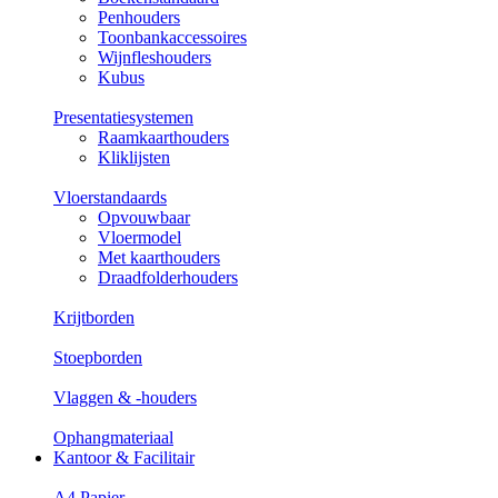
Penhouders
Toonbankaccessoires
Wijnfleshouders
Kubus
Presentatiesystemen
Raamkaarthouders
Kliklijsten
Vloerstandaards
Opvouwbaar
Vloermodel
Met kaarthouders
Draadfolderhouders
Krijtborden
Stoepborden
Vlaggen & -houders
Ophangmateriaal
Kantoor & Facilitair
A4 Papier