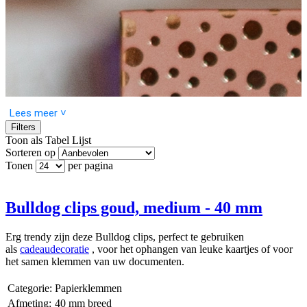
Lees meer ˅
Filters
Toon als
Tabel
Lijst
Sorteren op
Tonen
per pagina
Een mooi cadeau verdient de perfecte cadeaudecoratie!
Bij het geven van een cadeau draait het niet alleen om wat erin zit,
maar ook om hoe het eruitziet. De juiste cadeaudecoratie maakt elk
Bulldog clips goud, medium - 40 mm
geschenk extra bijzonder en laat een blijvende indruk achter. Het is
die laatste, persoonlijke touch die je cadeau omtovert tot iets dat echt
Erg trendy zijn deze Bulldog clips, perfect te gebruiken
in het oog springt. Of het nu voor een verjaardag, een bruiloft, of
als
cadeaudecoratie
, voor het ophangen van leuke kaartjes of voor
zomaar een spontaan cadeau is – met de juiste versiering geef je
het samen klemmen van uw documenten.
jouw cadeau nét dat beetje meer.
Categorie:
Papierklemmen
Geef elk cadeau iets speciaals mee
Afmeting:
40 mm breed