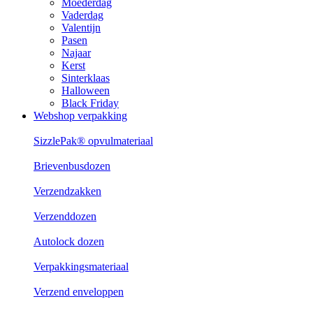
Moederdag
Vaderdag
Valentijn
Pasen
Najaar
Kerst
Sinterklaas
Halloween
Black Friday
Webshop verpakking
SizzlePak® opvulmateriaal
Brievenbusdozen
Verzendzakken
Verzenddozen
Autolock dozen
Verpakkingsmateriaal
Verzend enveloppen