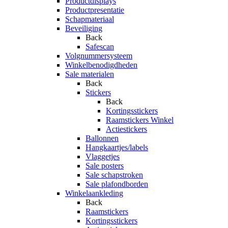
Productdisplays
Productpresentatie
Schapmateriaal
Beveiliging
Back
Safescan
Volgnummersysteem
Winkelbenodigdheden
Sale materialen
Back
Stickers
Back
Kortingsstickers
Raamstickers Winkel
Actiestickers
Ballonnen
Hangkaartjes/labels
Vlaggetjes
Sale posters
Sale schapstroken
Sale plafondborden
Winkelaankleding
Back
Raamstickers
Kortingsstickers