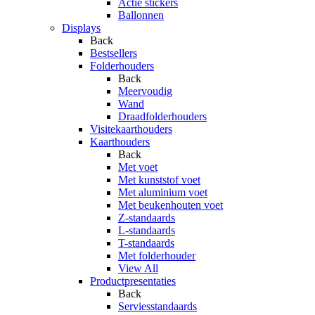
Actie stickers
Ballonnen
Displays
Back
Bestsellers
Folderhouders
Back
Meervoudig
Wand
Draadfolderhouders
Visitekaarthouders
Kaarthouders
Back
Met voet
Met kunststof voet
Met aluminium voet
Met beukenhouten voet
Z-standaards
L-standaards
T-standaards
Met folderhouder
View All
Productpresentaties
Back
Serviesstandaards