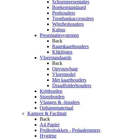
Schoenpresentaties
Boekenstandaard
Penhouders
Toonbankaccessoires
Wijnfleshouders
Kubus
Presentatiesystemen
Back
Raamkaarthouders
Kliklijsten
Vloerstandaards
Back
Opvouwbaar
Vloermodel
Met kaarthouders
Draadfolderhouders
Krijtborden
Stoepborden
Vlaggen & -houders
Ophangmateriaal
Kantoor & Facilitair
Back
A4 Papier
Prullenbakken - Pedaalemmers
Hygiëne