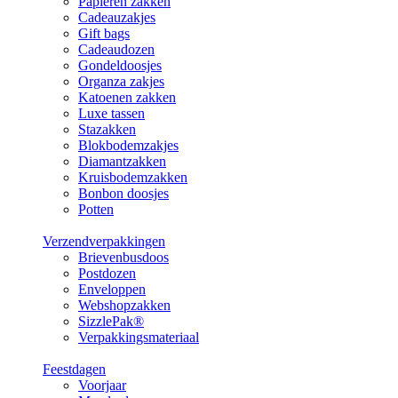
Papieren zakken
Cadeauzakjes
Gift bags
Cadeaudozen
Gondeldoosjes
Organza zakjes
Katoenen zakken
Luxe tassen
Stazakken
Blokbodemzakjes
Diamantzakken
Kruisbodemzakken
Bonbon doosjes
Potten
Verzendverpakkingen
Brievenbusdoos
Postdozen
Enveloppen
Webshopzakken
SizzlePak®
Verpakkingsmateriaal
Feestdagen
Voorjaar