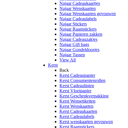
Najaar Cadeaukaartjes
Najaar Wenskaarten
Najaar Wenskaarten gevouwen
Najaar Cadeaulabels
Najaar Stickers
Najaar Raamstickers
Najaar Papieren zakken
Najaar Cadeauzakjes
Najaar Gift bags
Najaar Gondeldoosjes
Najaar Tassen
View All
Kerst
Back
Kerst Cadeaupapier
Kerst Consumentenrollen
Kerst Cadeaulinten
Kerst Vloeipapier
Kerst Geschenkverpakking
Kerst Wensetiketten
Kerst Wenskaarten
Kerst Cadeaukaarten
Kerst Cadeaulabels
Kerst wenskaarten gevouwen
Kerst Raamstickers