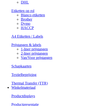
DHL
Etiketten op rol
Blanco etiketten
Brother
Dymo
HACCP
A4 Etiketten / Labels
Prijstangen & labels
1-liner prijstangen
2-liner prijstangen
Van/Voor prijstangen
Schapkaarten
Textielbeprijzing
Thermal Transfer (TTR)
Winkelmateriaal
Productdisplays
Productpresentatie