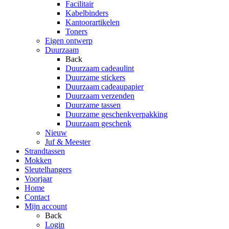
Facilitair
Kabelbinders
Kantoorartikelen
Toners
Eigen ontwerp
Duurzaam
Back
Duurzaam cadeaulint
Duurzame stickers
Duurzaam cadeaupapier
Duurzaam verzenden
Duurzame tassen
Duurzame geschenkverpakking
Duurzaam geschenk
Nieuw
Juf & Meester
Strandtassen
Mokken
Sleutelhangers
Voorjaar
Home
Contact
Mijn account
Back
Login