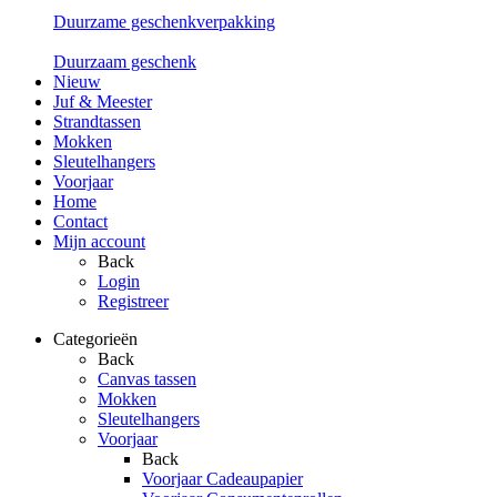
Duurzame geschenkverpakking
Duurzaam geschenk
Nieuw
Juf & Meester
Strandtassen
Mokken
Sleutelhangers
Voorjaar
Home
Contact
Mijn account
Back
Login
Registreer
Categorieën
Back
Canvas tassen
Mokken
Sleutelhangers
Voorjaar
Back
Voorjaar Cadeaupapier