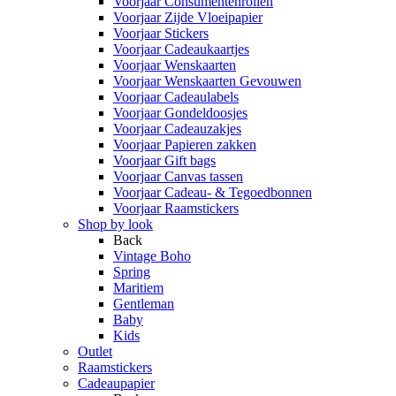
Voorjaar Consumentenrollen
Voorjaar Zijde Vloeipapier
Voorjaar Stickers
Voorjaar Cadeaukaartjes
Voorjaar Wenskaarten
Voorjaar Wenskaarten Gevouwen
Voorjaar Cadeaulabels
Voorjaar Gondeldoosjes
Voorjaar Cadeauzakjes
Voorjaar Papieren zakken
Voorjaar Gift bags
Voorjaar Canvas tassen
Voorjaar Cadeau- & Tegoedbonnen
Voorjaar Raamstickers
Shop by look
Back
Vintage Boho
Spring
Maritiem
Gentleman
Baby
Kids
Outlet
Raamstickers
Cadeaupapier