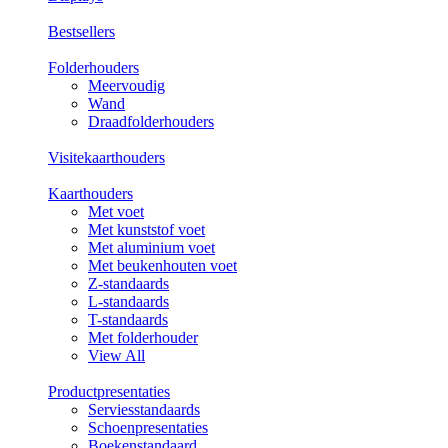
Bestsellers
Folderhouders
Meervoudig
Wand
Draadfolderhouders
Visitekaarthouders
Kaarthouders
Met voet
Met kunststof voet
Met aluminium voet
Met beukenhouten voet
Z-standaards
L-standaards
T-standaards
Met folderhouder
View All
Productpresentaties
Serviesstandaards
Schoenpresentaties
Boekenstandaard