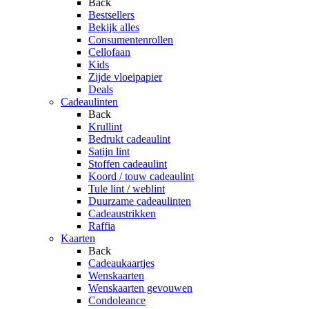
Back
Bestsellers
Bekijk alles
Consumentenrollen
Cellofaan
Kids
Zijde vloeipapier
Deals
Cadeaulinten
Back
Krullint
Bedrukt cadeaulint
Satijn lint
Stoffen cadeaulint
Koord / touw cadeaulint
Tule lint / weblint
Duurzame cadeaulinten
Cadeaustrikken
Raffia
Kaarten
Back
Cadeaukaartjes
Wenskaarten
Wenskaarten gevouwen
Condoleance