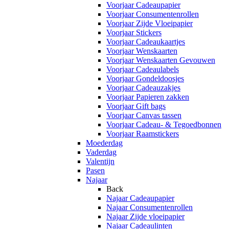
Voorjaar Cadeaupapier
Voorjaar Consumentenrollen
Voorjaar Zijde Vloeipapier
Voorjaar Stickers
Voorjaar Cadeaukaartjes
Voorjaar Wenskaarten
Voorjaar Wenskaarten Gevouwen
Voorjaar Cadeaulabels
Voorjaar Gondeldoosjes
Voorjaar Cadeauzakjes
Voorjaar Papieren zakken
Voorjaar Gift bags
Voorjaar Canvas tassen
Voorjaar Cadeau- & Tegoedbonnen
Voorjaar Raamstickers
Moederdag
Vaderdag
Valentijn
Pasen
Najaar
Back
Najaar Cadeaupapier
Najaar Consumentenrollen
Najaar Zijde vloeipapier
Najaar Cadeaulinten