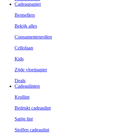
Cadeaupapier
Bestsellers
Bekijk alles
Consumentenrollen
Cellofaan
Kids
Zijde vloeipapier
Deals
Cadeaulinten
Krullint
Bedrukt cadeaulint
Satijn lint
Stoffen cadeaulint