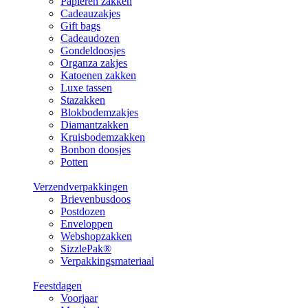
Papieren zakken
Cadeauzakjes
Gift bags
Cadeaudozen
Gondeldoosjes
Organza zakjes
Katoenen zakken
Luxe tassen
Stazakken
Blokbodemzakjes
Diamantzakken
Kruisbodemzakken
Bonbon doosjes
Potten
Verzendverpakkingen
Brievenbusdoos
Postdozen
Enveloppen
Webshopzakken
SizzlePak®
Verpakkingsmateriaal
Feestdagen
Voorjaar