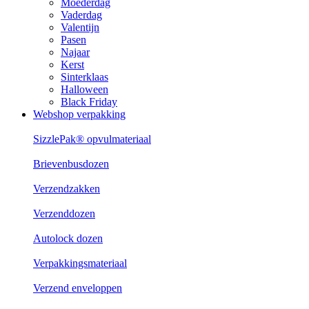
Moederdag
Vaderdag
Valentijn
Pasen
Najaar
Kerst
Sinterklaas
Halloween
Black Friday
Webshop verpakking
SizzlePak® opvulmateriaal
Brievenbusdozen
Verzendzakken
Verzenddozen
Autolock dozen
Verpakkingsmateriaal
Verzend enveloppen