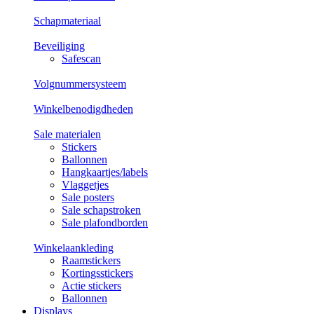
Schapmateriaal
Beveiliging
Safescan
Volgnummersysteem
Winkelbenodigdheden
Sale materialen
Stickers
Ballonnen
Hangkaartjes/labels
Vlaggetjes
Sale posters
Sale schapstroken
Sale plafondborden
Winkelaankleding
Raamstickers
Kortingsstickers
Actie stickers
Ballonnen
Displays