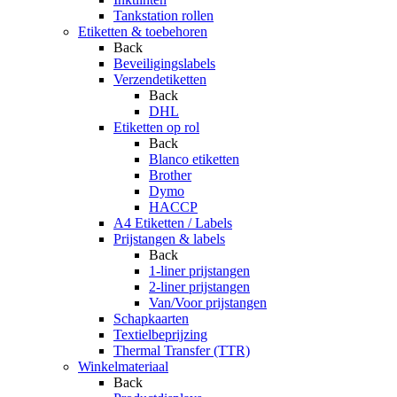
Tankstation rollen
Etiketten & toebehoren
Back
Beveiligingslabels
Verzendetiketten
Back
DHL
Etiketten op rol
Back
Blanco etiketten
Brother
Dymo
HACCP
A4 Etiketten / Labels
Prijstangen & labels
Back
1-liner prijstangen
2-liner prijstangen
Van/Voor prijstangen
Schapkaarten
Textielbeprijzing
Thermal Transfer (TTR)
Winkelmateriaal
Back