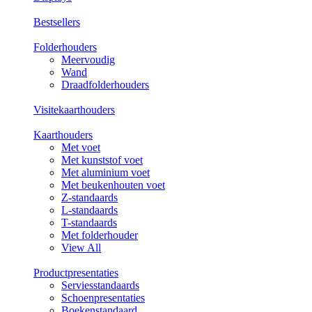
Bestsellers
Folderhouders
Meervoudig
Wand
Draadfolderhouders
Visitekaarthouders
Kaarthouders
Met voet
Met kunststof voet
Met aluminium voet
Met beukenhouten voet
Z-standaards
L-standaards
T-standaards
Met folderhouder
View All
Productpresentaties
Serviesstandaards
Schoenpresentaties
Boekenstandaard