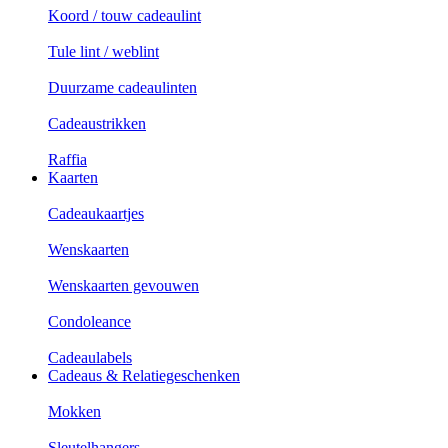
Koord / touw cadeaulint
Tule lint / weblint
Duurzame cadeaulinten
Cadeaustrikken
Raffia
Kaarten
Cadeaukaartjes
Wenskaarten
Wenskaarten gevouwen
Condoleance
Cadeaulabels
Cadeaus & Relatiegeschenken
Mokken
Sleutelhangers