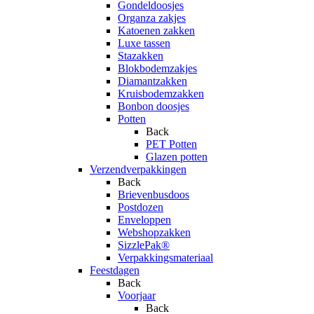
Gondeldoosjes
Organza zakjes
Katoenen zakken
Luxe tassen
Stazakken
Blokbodemzakjes
Diamantzakken
Kruisbodemzakken
Bonbon doosjes
Potten
Back
PET Potten
Glazen potten
Verzendverpakkingen
Back
Brievenbusdoos
Postdozen
Enveloppen
Webshopzakken
SizzlePak®
Verpakkingsmateriaal
Feestdagen
Back
Voorjaar
Back