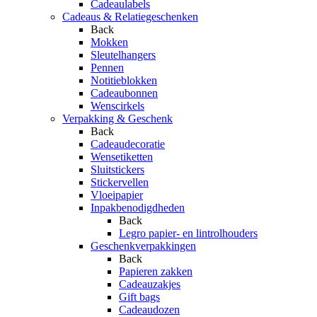
Cadeaulabels
Cadeaus & Relatiegeschenken
Back
Mokken
Sleutelhangers
Pennen
Notitieblokken
Cadeaubonnen
Wenscirkels
Verpakking & Geschenk
Back
Cadeaudecoratie
Wensetiketten
Sluitstickers
Stickervellen
Vloeipapier
Inpakbenodigdheden
Back
Legro papier- en lintrolhouders
Geschenkverpakkingen
Back
Papieren zakken
Cadeauzakjes
Gift bags
Cadeaudozen