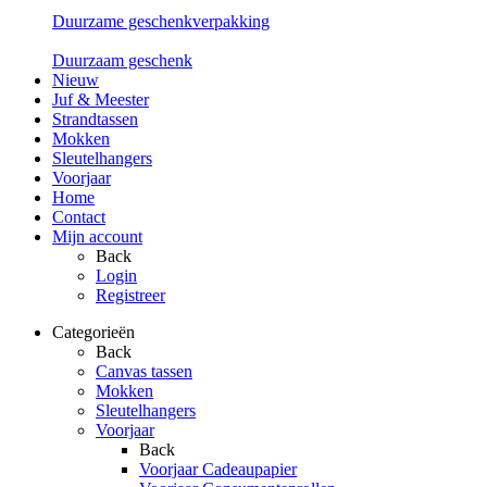
Duurzame geschenkverpakking
Duurzaam geschenk
Nieuw
Juf & Meester
Strandtassen
Mokken
Sleutelhangers
Voorjaar
Home
Contact
Mijn account
Back
Login
Registreer
Categorieën
Back
Canvas tassen
Mokken
Sleutelhangers
Voorjaar
Back
Voorjaar Cadeaupapier