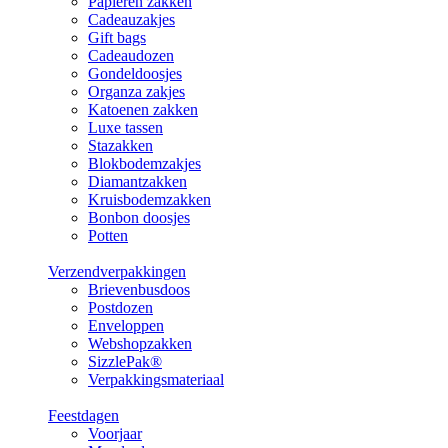
Papieren zakken
Cadeauzakjes
Gift bags
Cadeaudozen
Gondeldoosjes
Organza zakjes
Katoenen zakken
Luxe tassen
Stazakken
Blokbodemzakjes
Diamantzakken
Kruisbodemzakken
Bonbon doosjes
Potten
Verzendverpakkingen
Brievenbusdoos
Postdozen
Enveloppen
Webshopzakken
SizzlePak®
Verpakkingsmateriaal
Feestdagen
Voorjaar