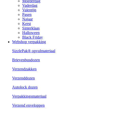
Moederdag
Vaderdag
Valentijn
Pasen
Najaar
Kerst
Sinterklaas
Halloween
Black Friday
Webshop verpakking
SizzlePak® opvulmateriaal
Brievenbusdozen
Verzendzakken
Verzenddozen
Autolock dozen
Verpakkingsmateriaal
Verzend enveloppen