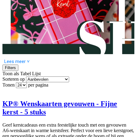
Lees meer ˅
Filters
Toon als
Tabel
Lijst
Sorteren op
Tonen
per pagina
Geef je woorden meer uitstraling met onze nieuwe collectie
gevouwen A6 wenskaarten! Deze mooie kaarten met bijpassende
envelop maken elke boodschap extra bijzonder. Ontdek vrolijke,
feestelijke en stijlvolle ontwerpen voor uiteenlopende momenten,
KP® Wenskaarten gevouwen - Fijne
van felicitaties tot warme wensen en bedankjes. Dankzij het A6-
kerst - 5 stuks
formaat en de royale schrijfruimte is er plek voor een uitgebreide
persoonlijke tekst. Geleverd per set van 5 stuks. Blader alvast door
alle ontwerpen en vind je favoriet.
Geef kerstcadeaus een extra feestelijke touch met een gevouwen
A6-wenskaart in warme kerstsfeer. Perfect voor een lieve kerstgroet,
een persoonlijke wens of als extraatje onder de boom of bij een