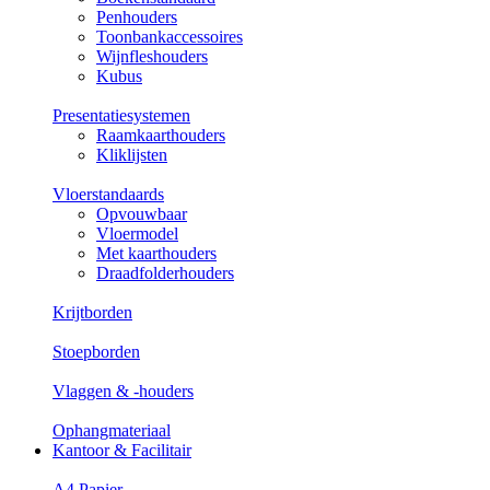
Penhouders
Toonbankaccessoires
Wijnfleshouders
Kubus
Presentatiesystemen
Raamkaarthouders
Kliklijsten
Vloerstandaards
Opvouwbaar
Vloermodel
Met kaarthouders
Draadfolderhouders
Krijtborden
Stoepborden
Vlaggen & -houders
Ophangmateriaal
Kantoor & Facilitair
A4 Papier