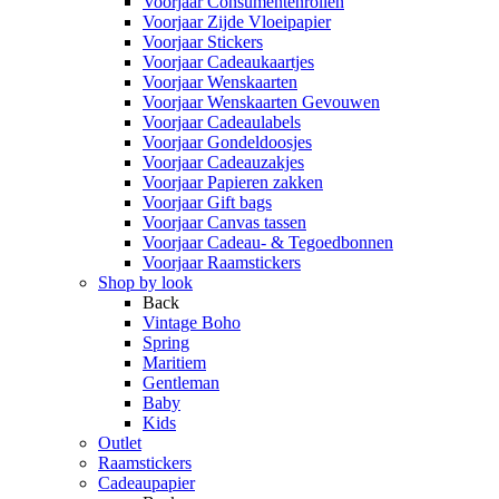
Voorjaar Consumentenrollen
Voorjaar Zijde Vloeipapier
Voorjaar Stickers
Voorjaar Cadeaukaartjes
Voorjaar Wenskaarten
Voorjaar Wenskaarten Gevouwen
Voorjaar Cadeaulabels
Voorjaar Gondeldoosjes
Voorjaar Cadeauzakjes
Voorjaar Papieren zakken
Voorjaar Gift bags
Voorjaar Canvas tassen
Voorjaar Cadeau- & Tegoedbonnen
Voorjaar Raamstickers
Shop by look
Back
Vintage Boho
Spring
Maritiem
Gentleman
Baby
Kids
Outlet
Raamstickers
Cadeaupapier