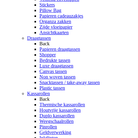
Stickers
Pillow Bag
Papieren cadeauzakjes
Organza zakken
Zijde vloeipapier
Ansichtkaarten
Draagtassen
Back
Papieren draagtassen
Shopper
Bedrukte tassen
Luxe draagtassen
Canvas tassen
Non woven tassen
Snacktassen / take-away tassen
Plastic tassen
Kassarollen
Back
Thermische kassarollen
Houtvrije kassarollen
Duplo kassarollen
Weegschaalrollen
Pinrollen
Geldverwerking
Inktlinten