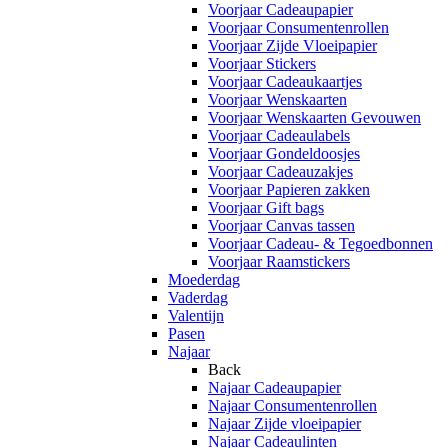
Voorjaar Cadeaupapier
Voorjaar Consumentenrollen
Voorjaar Zijde Vloeipapier
Voorjaar Stickers
Voorjaar Cadeaukaartjes
Voorjaar Wenskaarten
Voorjaar Wenskaarten Gevouwen
Voorjaar Cadeaulabels
Voorjaar Gondeldoosjes
Voorjaar Cadeauzakjes
Voorjaar Papieren zakken
Voorjaar Gift bags
Voorjaar Canvas tassen
Voorjaar Cadeau- & Tegoedbonnen
Voorjaar Raamstickers
Moederdag
Vaderdag
Valentijn
Pasen
Najaar
Back
Najaar Cadeaupapier
Najaar Consumentenrollen
Najaar Zijde vloeipapier
Najaar Cadeaulinten