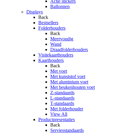
Actie stickers
Ballonnen
Displays
Back
Bestsellers
Folderhouders
Back
Meervoudig
Wand
Draadfolderhouders
Visitekaarthouders
Kaarthouders
Back
Met voet
Met kunststof voet
Met aluminium voet
Met beukenhouten voet
Z-standaards
L-standaards
T-standaards
Met folderhouder
View All
Productpresentaties
Back
Serviesstandaards