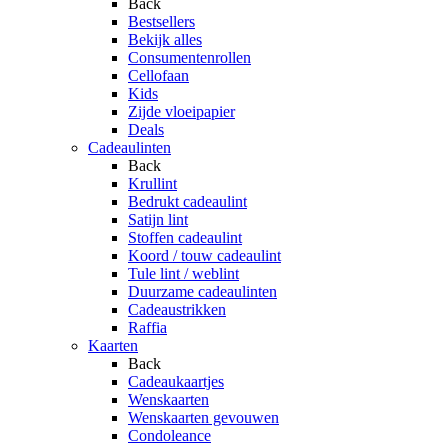
Back
Bestsellers
Bekijk alles
Consumentenrollen
Cellofaan
Kids
Zijde vloeipapier
Deals
Cadeaulinten
Back
Krullint
Bedrukt cadeaulint
Satijn lint
Stoffen cadeaulint
Koord / touw cadeaulint
Tule lint / weblint
Duurzame cadeaulinten
Cadeaustrikken
Raffia
Kaarten
Back
Cadeaukaartjes
Wenskaarten
Wenskaarten gevouwen
Condoleance