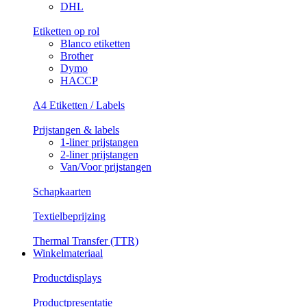
DHL
Etiketten op rol
Blanco etiketten
Brother
Dymo
HACCP
A4 Etiketten / Labels
Prijstangen & labels
1-liner prijstangen
2-liner prijstangen
Van/Voor prijstangen
Schapkaarten
Textielbeprijzing
Thermal Transfer (TTR)
Winkelmateriaal
Productdisplays
Productpresentatie