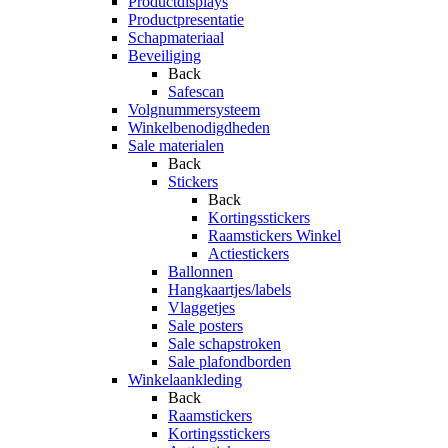
Productdisplays
Productpresentatie
Schapmateriaal
Beveiliging
Back
Safescan
Volgnummersysteem
Winkelbenodigdheden
Sale materialen
Back
Stickers
Back
Kortingsstickers
Raamstickers Winkel
Actiestickers
Ballonnen
Hangkaartjes/labels
Vlaggetjes
Sale posters
Sale schapstroken
Sale plafondborden
Winkelaankleding
Back
Raamstickers
Kortingsstickers