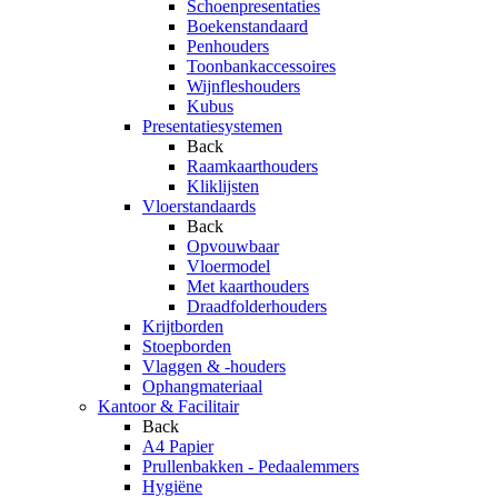
Schoenpresentaties
Boekenstandaard
Penhouders
Toonbankaccessoires
Wijnfleshouders
Kubus
Presentatiesystemen
Back
Raamkaarthouders
Kliklijsten
Vloerstandaards
Back
Opvouwbaar
Vloermodel
Met kaarthouders
Draadfolderhouders
Krijtborden
Stoepborden
Vlaggen & -houders
Ophangmateriaal
Kantoor & Facilitair
Back
A4 Papier
Prullenbakken - Pedaalemmers
Hygiëne