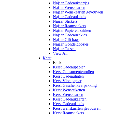
Najaar Cadeaukaartjes
Najaar Wenskaarten
Najaar Wenskaarten gevouwen
Najaar Cadeaulabels
Najaar Stickers
Najaar Raamstickers
Najaar Papieren zakken
Najaar Cadeauzakjes
Najaar Gift bags
Najaar Gondeldoosjes
Najaar Tassen
View All
Kerst
Back
Kerst Cadeaupapier
Kerst Consumentenrollen
Kerst Cadeaulinten
Kerst Vloeipapier
Kerst Geschenkverpakking
Kerst Wensetiketten
Kerst Wenskaarten
Kerst Cadeaukaarten
Kerst Cadeaulabels
Kerst wenskaarten gevouwen
Kerst Raamstickers