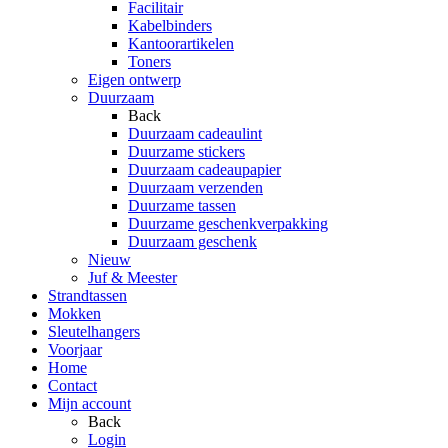
Facilitair
Kabelbinders
Kantoorartikelen
Toners
Eigen ontwerp
Duurzaam
Back
Duurzaam cadeaulint
Duurzame stickers
Duurzaam cadeaupapier
Duurzaam verzenden
Duurzame tassen
Duurzame geschenkverpakking
Duurzaam geschenk
Nieuw
Juf & Meester
Strandtassen
Mokken
Sleutelhangers
Voorjaar
Home
Contact
Mijn account
Back
Login