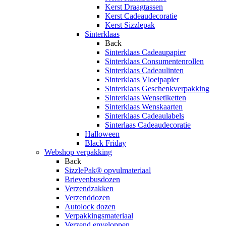
Kerst Draagtassen
Kerst Cadeaudecoratie
Kerst Sizzlepak
Sinterklaas
Back
Sinterklaas Cadeaupapier
Sinterklaas Consumentenrollen
Sinterklaas Cadeaulinten
Sinterklaas Vloeipapier
Sinterklaas Geschenkverpakking
Sinterklaas Wensetiketten
Sinterklaas Wenskaarten
Sinterklaas Cadeaulabels
Sinterlaas Cadeaudecoratie
Halloween
Black Friday
Webshop verpakking
Back
SizzlePak® opvulmateriaal
Brievenbusdozen
Verzendzakken
Verzenddozen
Autolock dozen
Verpakkingsmateriaal
Verzend enveloppen