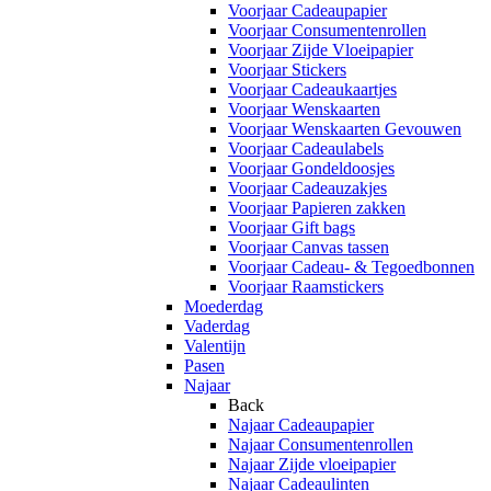
Voorjaar Cadeaupapier
Voorjaar Consumentenrollen
Voorjaar Zijde Vloeipapier
Voorjaar Stickers
Voorjaar Cadeaukaartjes
Voorjaar Wenskaarten
Voorjaar Wenskaarten Gevouwen
Voorjaar Cadeaulabels
Voorjaar Gondeldoosjes
Voorjaar Cadeauzakjes
Voorjaar Papieren zakken
Voorjaar Gift bags
Voorjaar Canvas tassen
Voorjaar Cadeau- & Tegoedbonnen
Voorjaar Raamstickers
Moederdag
Vaderdag
Valentijn
Pasen
Najaar
Back
Najaar Cadeaupapier
Najaar Consumentenrollen
Najaar Zijde vloeipapier
Najaar Cadeaulinten