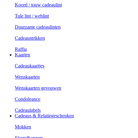
Koord / touw cadeaulint
Tule lint / weblint
Duurzame cadeaulinten
Cadeaustrikken
Raffia
Kaarten
Cadeaukaartjes
Wenskaarten
Wenskaarten gevouwen
Condoleance
Cadeaulabels
Cadeaus & Relatiegeschenken
Mokken
Sleutelhangers