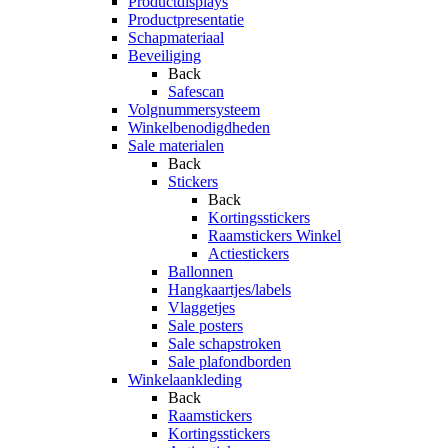
Productdisplays
Productpresentatie
Schapmateriaal
Beveiliging
Back
Safescan
Volgnummersysteem
Winkelbenodigdheden
Sale materialen
Back
Stickers
Back
Kortingsstickers
Raamstickers Winkel
Actiestickers
Ballonnen
Hangkaartjes/labels
Vlaggetjes
Sale posters
Sale schapstroken
Sale plafondborden
Winkelaankleding
Back
Raamstickers
Kortingsstickers