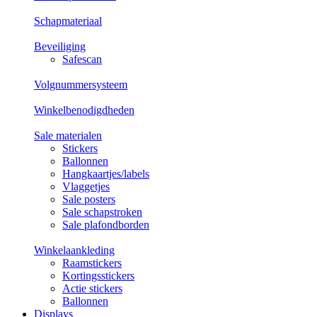
Schapmateriaal
Beveiliging
Safescan
Volgnummersysteem
Winkelbenodigdheden
Sale materialen
Stickers
Ballonnen
Hangkaartjes/labels
Vlaggetjes
Sale posters
Sale schapstroken
Sale plafondborden
Winkelaankleding
Raamstickers
Kortingsstickers
Actie stickers
Ballonnen
Displays