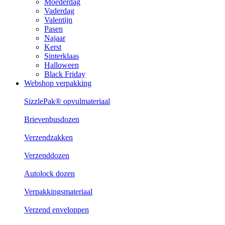
Moederdag
Vaderdag
Valentijn
Pasen
Najaar
Kerst
Sinterklaas
Halloween
Black Friday
Webshop verpakking
SizzlePak® opvulmateriaal
Brievenbusdozen
Verzendzakken
Verzenddozen
Autolock dozen
Verpakkingsmateriaal
Verzend enveloppen