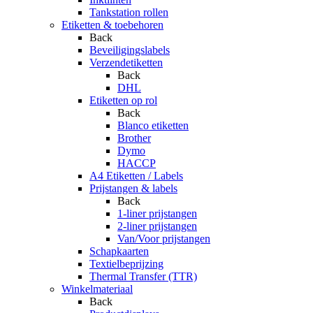
Tankstation rollen
Etiketten & toebehoren
Back
Beveiligingslabels
Verzendetiketten
Back
DHL
Etiketten op rol
Back
Blanco etiketten
Brother
Dymo
HACCP
A4 Etiketten / Labels
Prijstangen & labels
Back
1-liner prijstangen
2-liner prijstangen
Van/Voor prijstangen
Schapkaarten
Textielbeprijzing
Thermal Transfer (TTR)
Winkelmateriaal
Back