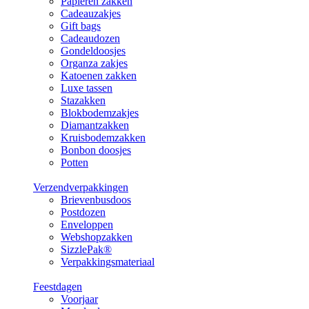
Papieren zakken
Cadeauzakjes
Gift bags
Cadeaudozen
Gondeldoosjes
Organza zakjes
Katoenen zakken
Luxe tassen
Stazakken
Blokbodemzakjes
Diamantzakken
Kruisbodemzakken
Bonbon doosjes
Potten
Verzendverpakkingen
Brievenbusdoos
Postdozen
Enveloppen
Webshopzakken
SizzlePak®
Verpakkingsmateriaal
Feestdagen
Voorjaar