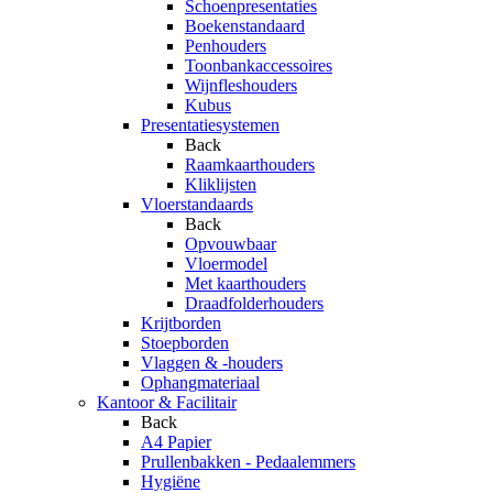
Schoenpresentaties
Boekenstandaard
Penhouders
Toonbankaccessoires
Wijnfleshouders
Kubus
Presentatiesystemen
Back
Raamkaarthouders
Kliklijsten
Vloerstandaards
Back
Opvouwbaar
Vloermodel
Met kaarthouders
Draadfolderhouders
Krijtborden
Stoepborden
Vlaggen & -houders
Ophangmateriaal
Kantoor & Facilitair
Back
A4 Papier
Prullenbakken - Pedaalemmers
Hygiëne