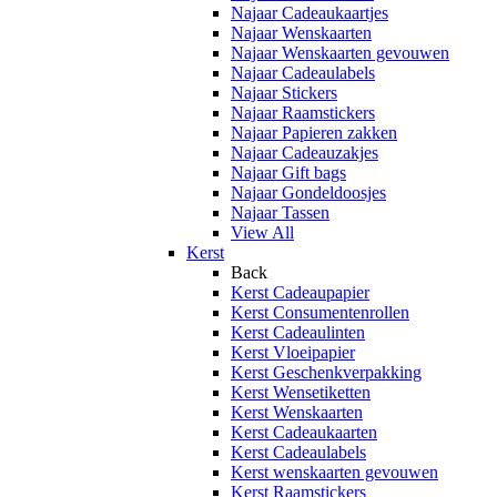
Najaar Cadeaukaartjes
Najaar Wenskaarten
Najaar Wenskaarten gevouwen
Najaar Cadeaulabels
Najaar Stickers
Najaar Raamstickers
Najaar Papieren zakken
Najaar Cadeauzakjes
Najaar Gift bags
Najaar Gondeldoosjes
Najaar Tassen
View All
Kerst
Back
Kerst Cadeaupapier
Kerst Consumentenrollen
Kerst Cadeaulinten
Kerst Vloeipapier
Kerst Geschenkverpakking
Kerst Wensetiketten
Kerst Wenskaarten
Kerst Cadeaukaarten
Kerst Cadeaulabels
Kerst wenskaarten gevouwen
Kerst Raamstickers