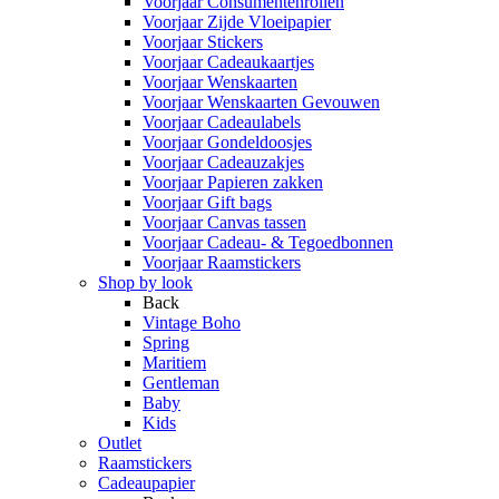
Voorjaar Consumentenrollen
Voorjaar Zijde Vloeipapier
Voorjaar Stickers
Voorjaar Cadeaukaartjes
Voorjaar Wenskaarten
Voorjaar Wenskaarten Gevouwen
Voorjaar Cadeaulabels
Voorjaar Gondeldoosjes
Voorjaar Cadeauzakjes
Voorjaar Papieren zakken
Voorjaar Gift bags
Voorjaar Canvas tassen
Voorjaar Cadeau- & Tegoedbonnen
Voorjaar Raamstickers
Shop by look
Back
Vintage Boho
Spring
Maritiem
Gentleman
Baby
Kids
Outlet
Raamstickers
Cadeaupapier