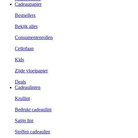
Cadeaupapier
Bestsellers
Bekijk alles
Consumentenrollen
Cellofaan
Kids
Zijde vloeipapier
Deals
Cadeaulinten
Krullint
Bedrukt cadeaulint
Satijn lint
Stoffen cadeaulint