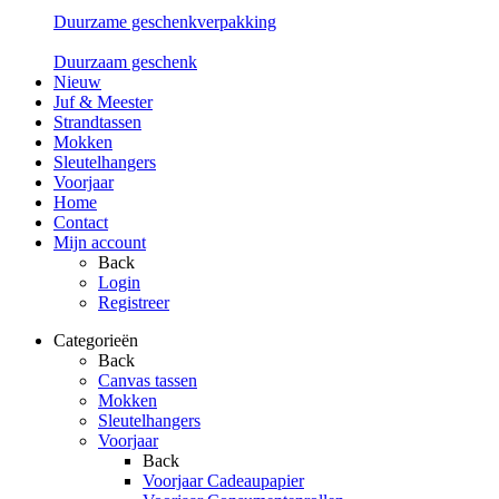
Duurzame geschenkverpakking
Duurzaam geschenk
Nieuw
Juf & Meester
Strandtassen
Mokken
Sleutelhangers
Voorjaar
Home
Contact
Mijn account
Back
Login
Registreer
Categorieën
Back
Canvas tassen
Mokken
Sleutelhangers
Voorjaar
Back
Voorjaar Cadeaupapier