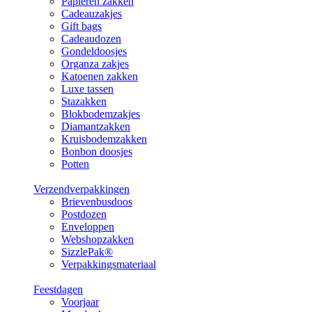
Papieren zakken
Cadeauzakjes
Gift bags
Cadeaudozen
Gondeldoosjes
Organza zakjes
Katoenen zakken
Luxe tassen
Stazakken
Blokbodemzakjes
Diamantzakken
Kruisbodemzakken
Bonbon doosjes
Potten
Verzendverpakkingen
Brievenbusdoos
Postdozen
Enveloppen
Webshopzakken
SizzlePak®
Verpakkingsmateriaal
Feestdagen
Voorjaar