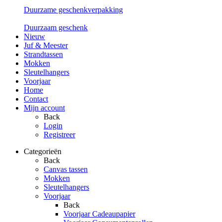
Duurzame geschenkverpakking
Duurzaam geschenk
Nieuw
Juf & Meester
Strandtassen
Mokken
Sleutelhangers
Voorjaar
Home
Contact
Mijn account
Back
Login
Registreer
Categorieën
Back
Canvas tassen
Mokken
Sleutelhangers
Voorjaar
Back
Voorjaar Cadeaupapier