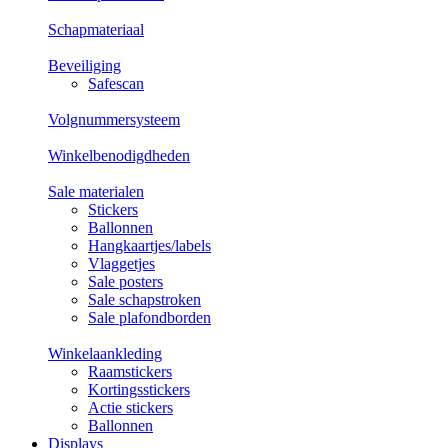
Schapmateriaal
Beveiliging
Safescan
Volgnummersysteem
Winkelbenodigdheden
Sale materialen
Stickers
Ballonnen
Hangkaartjes/labels
Vlaggetjes
Sale posters
Sale schapstroken
Sale plafondborden
Winkelaankleding
Raamstickers
Kortingsstickers
Actie stickers
Ballonnen
Displays