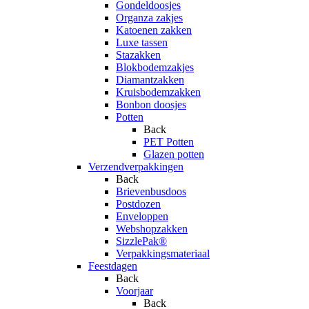
Gondeldoosjes
Organza zakjes
Katoenen zakken
Luxe tassen
Stazakken
Blokbodemzakjes
Diamantzakken
Kruisbodemzakken
Bonbon doosjes
Potten
Back
PET Potten
Glazen potten
Verzendverpakkingen
Back
Brievenbusdoos
Postdozen
Enveloppen
Webshopzakken
SizzlePak®
Verpakkingsmateriaal
Feestdagen
Back
Voorjaar
Back