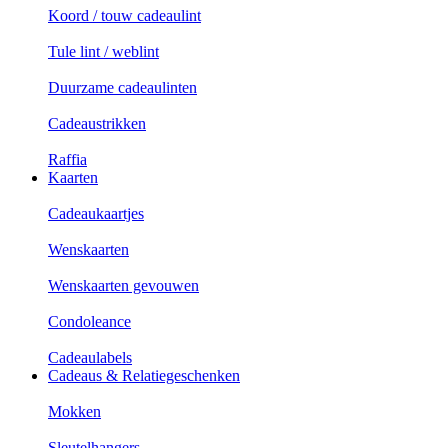
Koord / touw cadeaulint
Tule lint / weblint
Duurzame cadeaulinten
Cadeaustrikken
Raffia
Kaarten
Cadeaukaartjes
Wenskaarten
Wenskaarten gevouwen
Condoleance
Cadeaulabels
Cadeaus & Relatiegeschenken
Mokken
Sleutelhangers