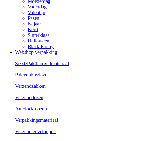
Moederdag
Vaderdag
Valentijn
Pasen
Najaar
Kerst
Sinterklaas
Halloween
Black Friday
Webshop verpakking
SizzlePak® opvulmateriaal
Brievenbusdozen
Verzendzakken
Verzenddozen
Autolock dozen
Verpakkingsmateriaal
Verzend enveloppen