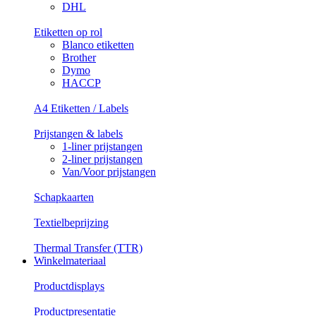
DHL
Etiketten op rol
Blanco etiketten
Brother
Dymo
HACCP
A4 Etiketten / Labels
Prijstangen & labels
1-liner prijstangen
2-liner prijstangen
Van/Voor prijstangen
Schapkaarten
Textielbeprijzing
Thermal Transfer (TTR)
Winkelmateriaal
Productdisplays
Productpresentatie