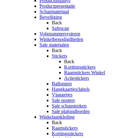
Productdisplays
Productpresentatie
Schapmateriaal
Beveiliging
Back
Safescan
Volgnummersysteem
Winkelbenodigdheden
Sale materialen
Back
Stickers
Back
Kortingsstickers
Raamstickers Winkel
Actiestickers
Ballonnen
Hangkaartjes/labels
Vlaggetjes
Sale posters
Sale schapstroken
Sale plafondborden
Winkelaankleding
Back
Raamstickers
Kortingsstickers