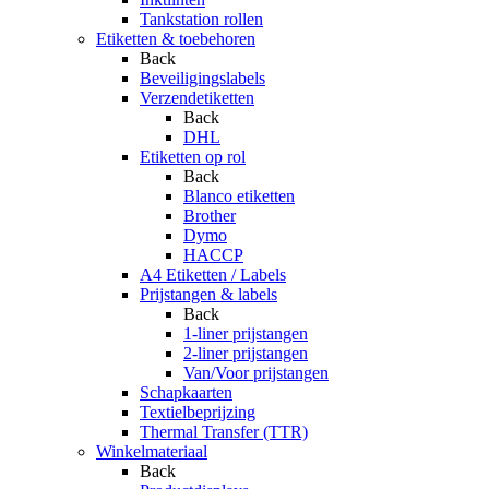
Tankstation rollen
Etiketten & toebehoren
Back
Beveiligingslabels
Verzendetiketten
Back
DHL
Etiketten op rol
Back
Blanco etiketten
Brother
Dymo
HACCP
A4 Etiketten / Labels
Prijstangen & labels
Back
1-liner prijstangen
2-liner prijstangen
Van/Voor prijstangen
Schapkaarten
Textielbeprijzing
Thermal Transfer (TTR)
Winkelmateriaal
Back