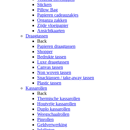
Stickers
Pillow Bag
Papieren cadeauzakjes
Organza zakken
Zijde vloeipapier
Ansichtkaarten
Draagtassen
Back
Papieren draagtassen
Shopper
Bedrukte tassen
Luxe draagtassen
Canvas tassen
Non woven tassen
Snacktassen / take-away tassen
Plastic tassen
Kassarollen
Back
Thermische kassarollen
Houtvrije kassarollen
Duplo kassarollen
Weegschaalrollen
Pinrollen
Geldverwerking
Inktlinten