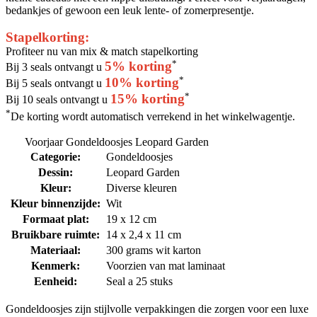
bedankjes of gewoon een leuk lente- of zomerpresentje.
Stapelkorting:
Profiteer nu van mix & match stapelkorting
*
5% korting
Bij 3 seals ontvangt u
*
10% korting
Bij 5 seals ontvangt u
*
15% korting
Bij 10 seals ontvangt u
*
De korting wordt automatisch verrekend in het winkelwagentje.
Voorjaar Gondeldoosjes Leopard Garden
Categorie:
Gondeldoosjes
Dessin:
Leopard Garden
Kleur:
Diverse kleuren
Kleur binnenzijde:
Wit
Formaat plat:
19 x 12 cm
Bruikbare ruimte:
14 x 2,4 x 11 cm
Materiaal:
300 grams wit karton
Kenmerk:
Voorzien van mat laminaat
Eenheid:
Seal a 25 stuks
Gondeldoosjes zijn stijlvolle verpakkingen die zorgen voor een luxe