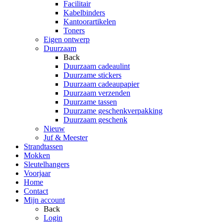
Facilitair
Kabelbinders
Kantoorartikelen
Toners
Eigen ontwerp
Duurzaam
Back
Duurzaam cadeaulint
Duurzame stickers
Duurzaam cadeaupapier
Duurzaam verzenden
Duurzame tassen
Duurzame geschenkverpakking
Duurzaam geschenk
Nieuw
Juf & Meester
Strandtassen
Mokken
Sleutelhangers
Voorjaar
Home
Contact
Mijn account
Back
Login