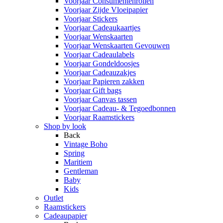
Voorjaar Consumentenrollen
Voorjaar Zijde Vloeipapier
Voorjaar Stickers
Voorjaar Cadeaukaartjes
Voorjaar Wenskaarten
Voorjaar Wenskaarten Gevouwen
Voorjaar Cadeaulabels
Voorjaar Gondeldoosjes
Voorjaar Cadeauzakjes
Voorjaar Papieren zakken
Voorjaar Gift bags
Voorjaar Canvas tassen
Voorjaar Cadeau- & Tegoedbonnen
Voorjaar Raamstickers
Shop by look
Back
Vintage Boho
Spring
Maritiem
Gentleman
Baby
Kids
Outlet
Raamstickers
Cadeaupapier