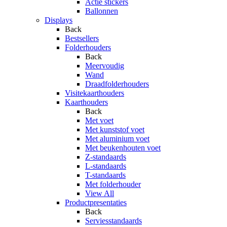
Actie stickers
Ballonnen
Displays
Back
Bestsellers
Folderhouders
Back
Meervoudig
Wand
Draadfolderhouders
Visitekaarthouders
Kaarthouders
Back
Met voet
Met kunststof voet
Met aluminium voet
Met beukenhouten voet
Z-standaards
L-standaards
T-standaards
Met folderhouder
View All
Productpresentaties
Back
Serviesstandaards