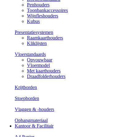
Penhouders
Toonbankaccessoires
Wijnfleshouders
Kubus
Presentatiesystemen
Raamkaarthouders
Kliklijsten
Vloerstandaards
Opvouwbaar
Vloermodel
Met kaarthouders
Draadfolderhouders
Krijtborden
Stoepborden
Vlaggen & -houders
Ophangmateriaal
Kantoor & Facilitair
A4 Papier