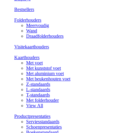
Bestsellers
Folderhouders
Meervoudig
Wand
Draadfolderhouders
Visitekaarthouders
Kaarthouders
Met voet
Met kunststof voet
Met aluminium voet
Met beukenhouten voet
Z-standaards
L-standaards
T-standaards
Met folderhouder
View All
Productpresentaties
Serviesstandaards
Schoenpresentaties
Boekenstandaard