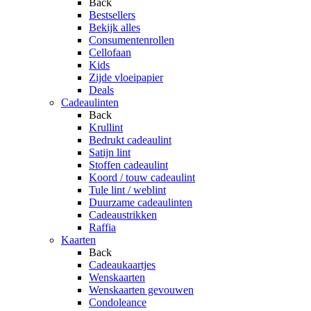
Back
Bestsellers
Bekijk alles
Consumentenrollen
Cellofaan
Kids
Zijde vloeipapier
Deals
Cadeaulinten
Back
Krullint
Bedrukt cadeaulint
Satijn lint
Stoffen cadeaulint
Koord / touw cadeaulint
Tule lint / weblint
Duurzame cadeaulinten
Cadeaustrikken
Raffia
Kaarten
Back
Cadeaukaartjes
Wenskaarten
Wenskaarten gevouwen
Condoleance