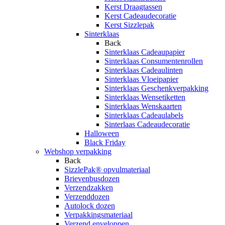
Kerst Draagtassen
Kerst Cadeaudecoratie
Kerst Sizzlepak
Sinterklaas
Back
Sinterklaas Cadeaupapier
Sinterklaas Consumentenrollen
Sinterklaas Cadeaulinten
Sinterklaas Vloeipapier
Sinterklaas Geschenkverpakking
Sinterklaas Wensetiketten
Sinterklaas Wenskaarten
Sinterklaas Cadeaulabels
Sinterlaas Cadeaudecoratie
Halloween
Black Friday
Webshop verpakking
Back
SizzlePak® opvulmateriaal
Brievenbusdozen
Verzendzakken
Verzenddozen
Autolock dozen
Verpakkingsmateriaal
Verzend enveloppen