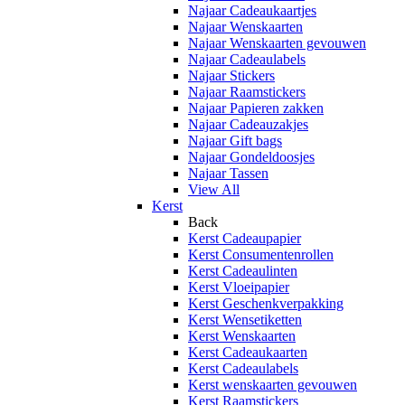
Najaar Cadeaukaartjes
Najaar Wenskaarten
Najaar Wenskaarten gevouwen
Najaar Cadeaulabels
Najaar Stickers
Najaar Raamstickers
Najaar Papieren zakken
Najaar Cadeauzakjes
Najaar Gift bags
Najaar Gondeldoosjes
Najaar Tassen
View All
Kerst
Back
Kerst Cadeaupapier
Kerst Consumentenrollen
Kerst Cadeaulinten
Kerst Vloeipapier
Kerst Geschenkverpakking
Kerst Wensetiketten
Kerst Wenskaarten
Kerst Cadeaukaarten
Kerst Cadeaulabels
Kerst wenskaarten gevouwen
Kerst Raamstickers