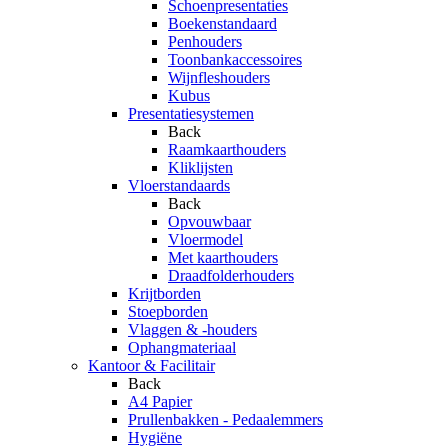
Schoenpresentaties
Boekenstandaard
Penhouders
Toonbankaccessoires
Wijnfleshouders
Kubus
Presentatiesystemen
Back
Raamkaarthouders
Kliklijsten
Vloerstandaards
Back
Opvouwbaar
Vloermodel
Met kaarthouders
Draadfolderhouders
Krijtborden
Stoepborden
Vlaggen & -houders
Ophangmateriaal
Kantoor & Facilitair
Back
A4 Papier
Prullenbakken - Pedaalemmers
Hygiëne