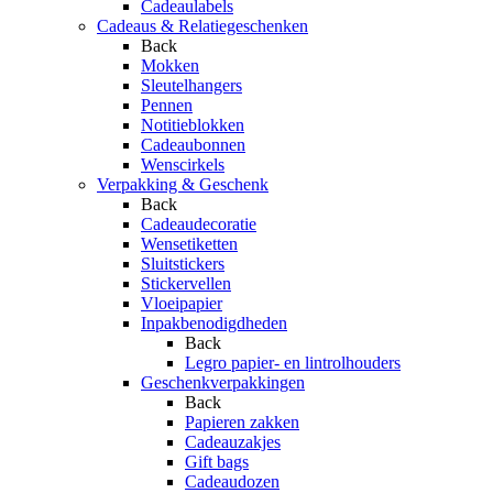
Cadeaulabels
Cadeaus & Relatiegeschenken
Back
Mokken
Sleutelhangers
Pennen
Notitieblokken
Cadeaubonnen
Wenscirkels
Verpakking & Geschenk
Back
Cadeaudecoratie
Wensetiketten
Sluitstickers
Stickervellen
Vloeipapier
Inpakbenodigdheden
Back
Legro papier- en lintrolhouders
Geschenkverpakkingen
Back
Papieren zakken
Cadeauzakjes
Gift bags
Cadeaudozen