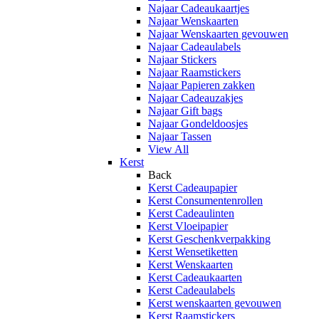
Najaar Cadeaukaartjes
Najaar Wenskaarten
Najaar Wenskaarten gevouwen
Najaar Cadeaulabels
Najaar Stickers
Najaar Raamstickers
Najaar Papieren zakken
Najaar Cadeauzakjes
Najaar Gift bags
Najaar Gondeldoosjes
Najaar Tassen
View All
Kerst
Back
Kerst Cadeaupapier
Kerst Consumentenrollen
Kerst Cadeaulinten
Kerst Vloeipapier
Kerst Geschenkverpakking
Kerst Wensetiketten
Kerst Wenskaarten
Kerst Cadeaukaarten
Kerst Cadeaulabels
Kerst wenskaarten gevouwen
Kerst Raamstickers