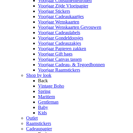
Voorjaar Consumentenrollen
Voorjaar Zijde Vloeipapier
Voorjaar Stickers
Voorjaar Cadeaukaartjes
Voorjaar Wenskaarten
Voorjaar Wenskaarten Gevouwen
Voorjaar Cadeaulabels
Voorjaar Gondeldoosjes
Voorjaar Cadeauzakjes
Voorjaar Papieren zakken
Voorjaar Gift bags
Voorjaar Canvas tassen
Voorjaar Cadeau- & Tegoedbonnen
Voorjaar Raamstickers
Shop by look
Back
Vintage Boho
Spring
Maritiem
Gentleman
Baby
Kids
Outlet
Raamstickers
Cadeaupapier