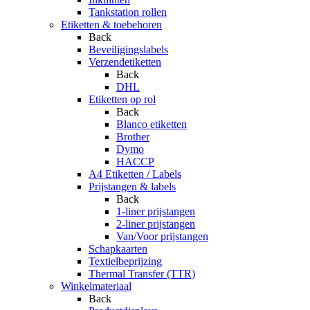
Tankstation rollen
Etiketten & toebehoren
Back
Beveiligingslabels
Verzendetiketten
Back
DHL
Etiketten op rol
Back
Blanco etiketten
Brother
Dymo
HACCP
A4 Etiketten / Labels
Prijstangen & labels
Back
1-liner prijstangen
2-liner prijstangen
Van/Voor prijstangen
Schapkaarten
Textielbeprijzing
Thermal Transfer (TTR)
Winkelmateriaal
Back