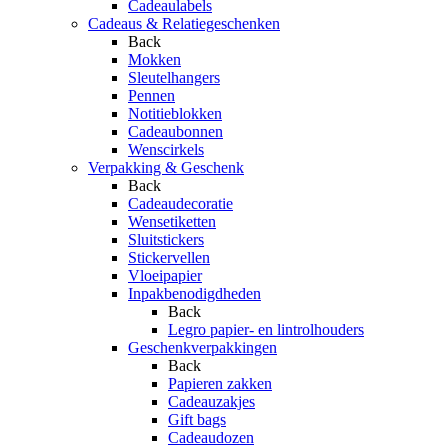
Cadeaulabels
Cadeaus & Relatiegeschenken
Back
Mokken
Sleutelhangers
Pennen
Notitieblokken
Cadeaubonnen
Wenscirkels
Verpakking & Geschenk
Back
Cadeaudecoratie
Wensetiketten
Sluitstickers
Stickervellen
Vloeipapier
Inpakbenodigdheden
Back
Legro papier- en lintrolhouders
Geschenkverpakkingen
Back
Papieren zakken
Cadeauzakjes
Gift bags
Cadeaudozen