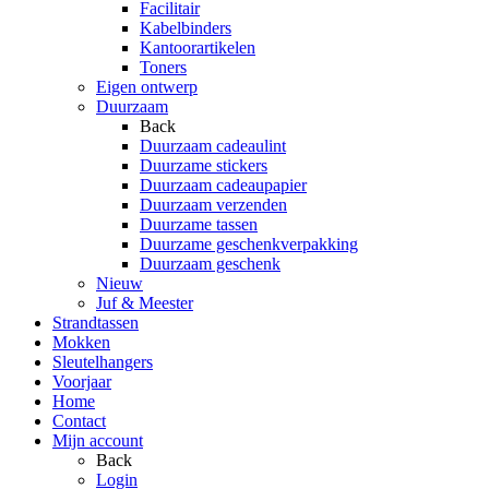
Facilitair
Kabelbinders
Kantoorartikelen
Toners
Eigen ontwerp
Duurzaam
Back
Duurzaam cadeaulint
Duurzame stickers
Duurzaam cadeaupapier
Duurzaam verzenden
Duurzame tassen
Duurzame geschenkverpakking
Duurzaam geschenk
Nieuw
Juf & Meester
Strandtassen
Mokken
Sleutelhangers
Voorjaar
Home
Contact
Mijn account
Back
Login