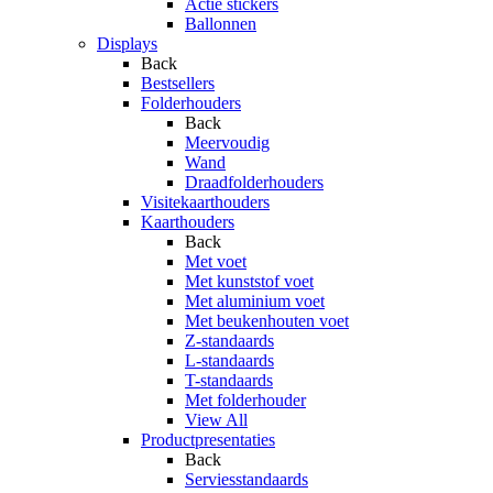
Actie stickers
Ballonnen
Displays
Back
Bestsellers
Folderhouders
Back
Meervoudig
Wand
Draadfolderhouders
Visitekaarthouders
Kaarthouders
Back
Met voet
Met kunststof voet
Met aluminium voet
Met beukenhouten voet
Z-standaards
L-standaards
T-standaards
Met folderhouder
View All
Productpresentaties
Back
Serviesstandaards