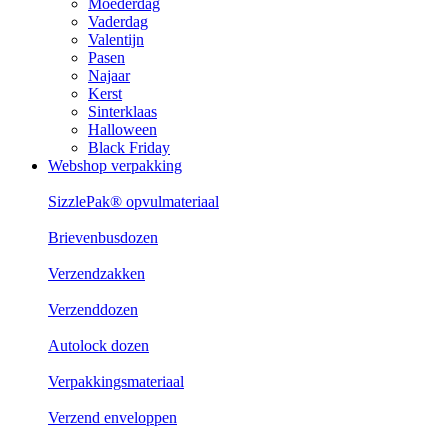
Moederdag
Vaderdag
Valentijn
Pasen
Najaar
Kerst
Sinterklaas
Halloween
Black Friday
Webshop verpakking
SizzlePak® opvulmateriaal
Brievenbusdozen
Verzendzakken
Verzenddozen
Autolock dozen
Verpakkingsmateriaal
Verzend enveloppen