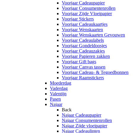
Voorjaar Cadeaupapier
Voorjaar Consumentenrollen
Voorjaar Zijde Vloeipapier
Voorjaar Stickers
Voorjaar Cadeaukaartjes
Voorjaar Wenskaarten
Voorjaar Wenskaarten Gevouwen
Voorjaar Cadeaulabels
Voorjaar Gondeldoosjes
Voorjaar Cadeauzakjes
Voorjaar Papieren zakken
Voorjaar Gift bags
Voorjaar Canvas tassen
Voorjaar Cadeau- & Tegoedbonnen
Voorjaar Raamstickers
Moederdag
Vaderdag
Valentijn
Pasen
Najaar
Back
Najaar Cadeaupapier
Najaar Consumentenrollen
Najaar Zijde vloeipapier
Najaar Cadeaulinten