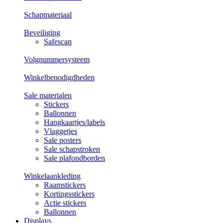
Schapmateriaal
Beveiliging
Safescan
Volgnummersysteem
Winkelbenodigdheden
Sale materialen
Stickers
Ballonnen
Hangkaartjes/labels
Vlaggetjes
Sale posters
Sale schapstroken
Sale plafondborden
Winkelaankleding
Raamstickers
Kortingsstickers
Actie stickers
Ballonnen
Displays