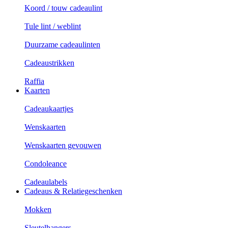
Koord / touw cadeaulint
Tule lint / weblint
Duurzame cadeaulinten
Cadeaustrikken
Raffia
Kaarten
Cadeaukaartjes
Wenskaarten
Wenskaarten gevouwen
Condoleance
Cadeaulabels
Cadeaus & Relatiegeschenken
Mokken
Sleutelhangers