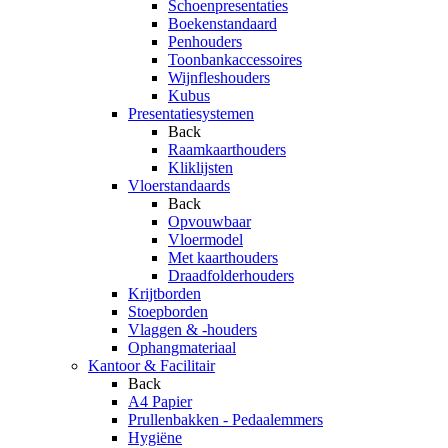
Schoenpresentaties
Boekenstandaard
Penhouders
Toonbankaccessoires
Wijnfleshouders
Kubus
Presentatiesystemen
Back
Raamkaarthouders
Kliklijsten
Vloerstandaards
Back
Opvouwbaar
Vloermodel
Met kaarthouders
Draadfolderhouders
Krijtborden
Stoepborden
Vlaggen & -houders
Ophangmateriaal
Kantoor & Facilitair
Back
A4 Papier
Prullenbakken - Pedaalemmers
Hygiëne