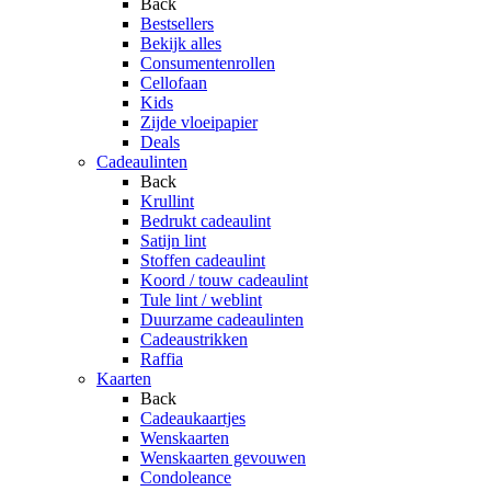
Back
Bestsellers
Bekijk alles
Consumentenrollen
Cellofaan
Kids
Zijde vloeipapier
Deals
Cadeaulinten
Back
Krullint
Bedrukt cadeaulint
Satijn lint
Stoffen cadeaulint
Koord / touw cadeaulint
Tule lint / weblint
Duurzame cadeaulinten
Cadeaustrikken
Raffia
Kaarten
Back
Cadeaukaartjes
Wenskaarten
Wenskaarten gevouwen
Condoleance