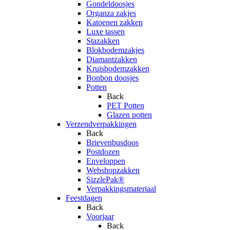
Gondeldoosjes
Organza zakjes
Katoenen zakken
Luxe tassen
Stazakken
Blokbodemzakjes
Diamantzakken
Kruisbodemzakken
Bonbon doosjes
Potten
Back
PET Potten
Glazen potten
Verzendverpakkingen
Back
Brievenbusdoos
Postdozen
Enveloppen
Webshopzakken
SizzlePak®
Verpakkingsmateriaal
Feestdagen
Back
Voorjaar
Back