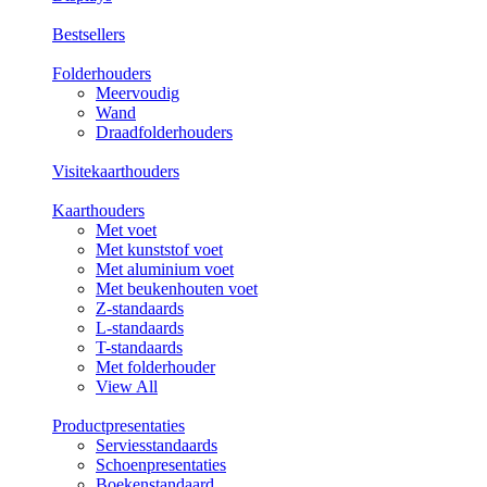
Bestsellers
Folderhouders
Meervoudig
Wand
Draadfolderhouders
Visitekaarthouders
Kaarthouders
Met voet
Met kunststof voet
Met aluminium voet
Met beukenhouten voet
Z-standaards
L-standaards
T-standaards
Met folderhouder
View All
Productpresentaties
Serviesstandaards
Schoenpresentaties
Boekenstandaard