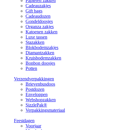
Papieren zakken
Cadeauzakjes
Gift bags
Cadeaudozen
Gondeldoosjes
Organza zakjes
Katoenen zakken
Luxe tassen
Stazakken
Blokbodemzakjes
Diamantzakken
Kruisbodemzakken
Bonbon doosjes
Potten
Verzendverpakkingen
Brievenbusdoos
Postdozen
Enveloppen
Webshopzakken
SizzlePak®
Verpakkingsmateriaal
Feestdagen
Voorjaar