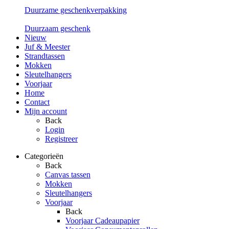
Duurzame geschenkverpakking
Duurzaam geschenk
Nieuw
Juf & Meester
Strandtassen
Mokken
Sleutelhangers
Voorjaar
Home
Contact
Mijn account
Back
Login
Registreer
Categorieën
Back
Canvas tassen
Mokken
Sleutelhangers
Voorjaar
Back
Voorjaar Cadeaupapier