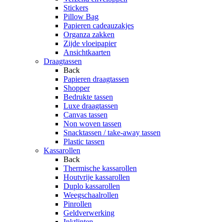
Stickers
Pillow Bag
Papieren cadeauzakjes
Organza zakken
Zijde vloeipapier
Ansichtkaarten
Draagtassen
Back
Papieren draagtassen
Shopper
Bedrukte tassen
Luxe draagtassen
Canvas tassen
Non woven tassen
Snacktassen / take-away tassen
Plastic tassen
Kassarollen
Back
Thermische kassarollen
Houtvrije kassarollen
Duplo kassarollen
Weegschaalrollen
Pinrollen
Geldverwerking
Inktlinten