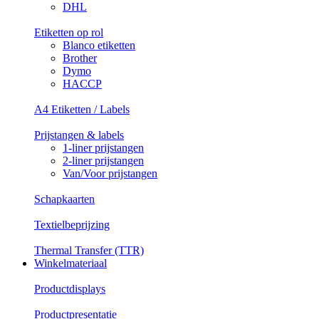
DHL
Etiketten op rol
Blanco etiketten
Brother
Dymo
HACCP
A4 Etiketten / Labels
Prijstangen & labels
1-liner prijstangen
2-liner prijstangen
Van/Voor prijstangen
Schapkaarten
Textielbeprijzing
Thermal Transfer (TTR)
Winkelmateriaal
Productdisplays
Productpresentatie