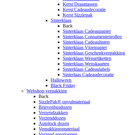
Kerst Draagtassen
Kerst Cadeaudecoratie
Kerst Sizzlepak
Sinterklaas
Back
Sinterklaas Cadeaupapier
Sinterklaas Consumentenrollen
Sinterklaas Cadeaulinten
Sinterklaas Vloeipapier
Sinterklaas Geschenkverpakking
Sinterklaas Wensetiketten
Sinterklaas Wenskaarten
Sinterklaas Cadeaulabels
Sinterlaas Cadeaudecoratie
Halloween
Black Friday
Webshop verpakking
Back
SizzlePak® opvulmateriaal
Brievenbusdozen
Verzendzakken
Verzenddozen
Autolock dozen
Verpakkingsmateriaal
Verzend enveloppen