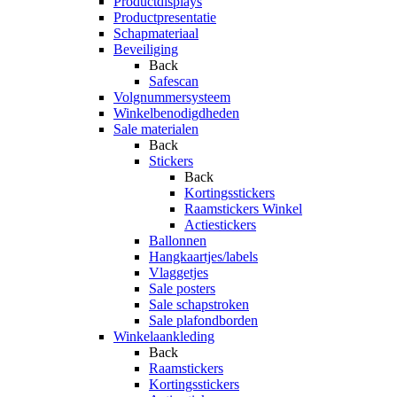
Productdisplays
Productpresentatie
Schapmateriaal
Beveiliging
Back
Safescan
Volgnummersysteem
Winkelbenodigdheden
Sale materialen
Back
Stickers
Back
Kortingsstickers
Raamstickers Winkel
Actiestickers
Ballonnen
Hangkaartjes/labels
Vlaggetjes
Sale posters
Sale schapstroken
Sale plafondborden
Winkelaankleding
Back
Raamstickers
Kortingsstickers