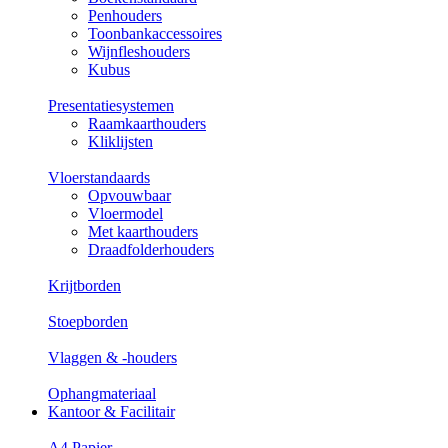
Penhouders
Toonbankaccessoires
Wijnfleshouders
Kubus
Presentatiesystemen
Raamkaarthouders
Kliklijsten
Vloerstandaards
Opvouwbaar
Vloermodel
Met kaarthouders
Draadfolderhouders
Krijtborden
Stoepborden
Vlaggen & -houders
Ophangmateriaal
Kantoor & Facilitair
A4 Papier