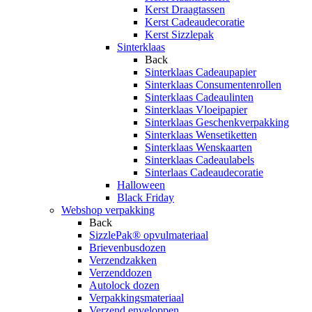
Kerst Draagtassen
Kerst Cadeaudecoratie
Kerst Sizzlepak
Sinterklaas
Back
Sinterklaas Cadeaupapier
Sinterklaas Consumentenrollen
Sinterklaas Cadeaulinten
Sinterklaas Vloeipapier
Sinterklaas Geschenkverpakking
Sinterklaas Wensetiketten
Sinterklaas Wenskaarten
Sinterklaas Cadeaulabels
Sinterlaas Cadeaudecoratie
Halloween
Black Friday
Webshop verpakking
Back
SizzlePak® opvulmateriaal
Brievenbusdozen
Verzendzakken
Verzenddozen
Autolock dozen
Verpakkingsmateriaal
Verzend enveloppen