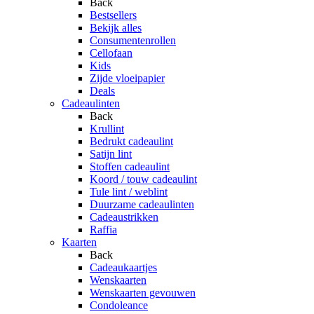
Back
Bestsellers
Bekijk alles
Consumentenrollen
Cellofaan
Kids
Zijde vloeipapier
Deals
Cadeaulinten
Back
Krullint
Bedrukt cadeaulint
Satijn lint
Stoffen cadeaulint
Koord / touw cadeaulint
Tule lint / weblint
Duurzame cadeaulinten
Cadeaustrikken
Raffia
Kaarten
Back
Cadeaukaartjes
Wenskaarten
Wenskaarten gevouwen
Condoleance