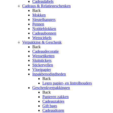
Cadeaulabels
Cadeaus & Relatiegeschenken
Back
Mokken
Sleutelhangers
Pennen
Notitieblokken
Cadeaubonnen
Wenscirkels
Verpakking & Geschenk
Back
Cadeaudecoratie
Wensetiketten
Sluitstickers
Stickervellen
Vloeipapier
Inpakbenodigdheden
Back
Legro papier- en lintrolhouders
Geschenkverpakkingen
Back
Papieren zakken
Cadeauzakjes
Gift bags
Cadeaudozen