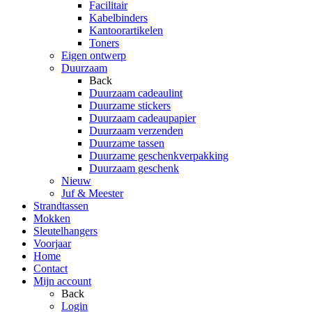
Facilitair
Kabelbinders
Kantoorartikelen
Toners
Eigen ontwerp
Duurzaam
Back
Duurzaam cadeaulint
Duurzame stickers
Duurzaam cadeaupapier
Duurzaam verzenden
Duurzame tassen
Duurzame geschenkverpakking
Duurzaam geschenk
Nieuw
Juf & Meester
Strandtassen
Mokken
Sleutelhangers
Voorjaar
Home
Contact
Mijn account
Back
Login