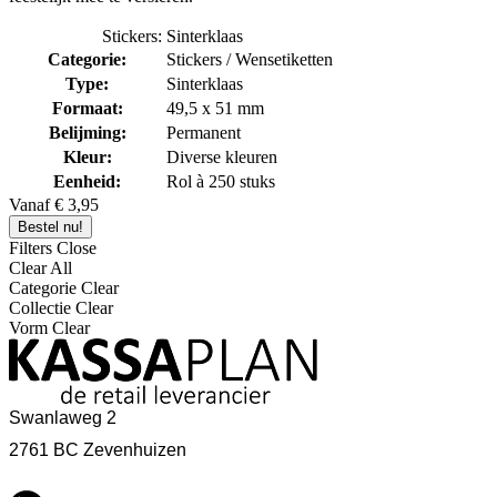
Sinterklaas Stickervellen
Stickers: Sinterklaas
Categorie:
Stickers / Wensetiketten
Heeft u gezien dat we dit jaar ook Sinterklaas stickervellen
Type:
Sinterklaas
verkopen? Versier uw cadeaus, kaarten en decoraties met deze
Formaat:
49,5 x 51 mm
feestelijke stickers. Geef uw Sinterklaasviering een extra touch!
Belijming:
Permanent
Kleur:
Diverse kleuren
Eenheid:
Rol à 250 stuks
Vanaf € 3,95
Bestel nu!
Filters
Close
Clear All
Categorie
Clear
Collectie
Clear
Vorm
Clear
Swanlaweg 2
2761 BC Zevenhuizen