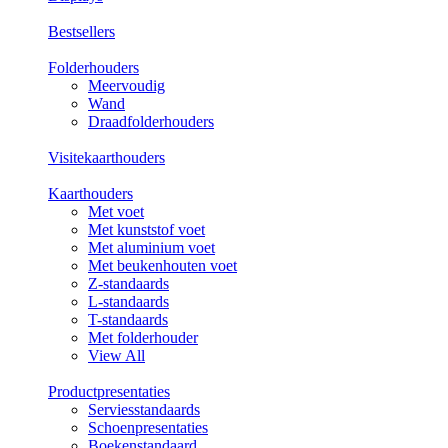
Bestsellers
Folderhouders
Meervoudig
Wand
Draadfolderhouders
Visitekaarthouders
Kaarthouders
Met voet
Met kunststof voet
Met aluminium voet
Met beukenhouten voet
Z-standaards
L-standaards
T-standaards
Met folderhouder
View All
Productpresentaties
Serviesstandaards
Schoenpresentaties
Boekenstandaard