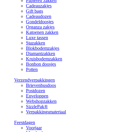
Papieren zakken
Cadeauzakjes
Gift bags
Cadeaudozen
Gondeldoosjes
Organza zakjes
Katoenen zakken
Luxe tassen
Stazakken
Blokbodemzakjes
Diamantzakken
Kruisbodemzakken
Bonbon doosjes
Potten
Verzendverpakkingen
Brievenbusdoos
Postdozen
Enveloppen
Webshopzakken
SizzlePak®
Verpakkingsmateriaal
Feestdagen
Voorjaar