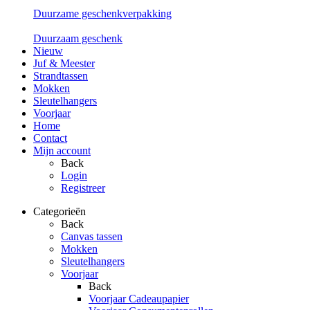
Duurzame geschenkverpakking
Duurzaam geschenk
Nieuw
Juf & Meester
Strandtassen
Mokken
Sleutelhangers
Voorjaar
Home
Contact
Mijn account
Back
Login
Registreer
Categorieën
Back
Canvas tassen
Mokken
Sleutelhangers
Voorjaar
Back
Voorjaar Cadeaupapier