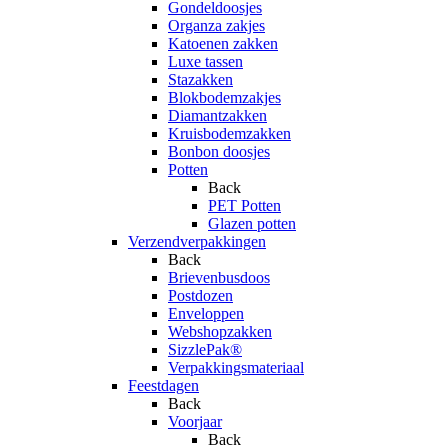
Gondeldoosjes
Organza zakjes
Katoenen zakken
Luxe tassen
Stazakken
Blokbodemzakjes
Diamantzakken
Kruisbodemzakken
Bonbon doosjes
Potten
Back
PET Potten
Glazen potten
Verzendverpakkingen
Back
Brievenbusdoos
Postdozen
Enveloppen
Webshopzakken
SizzlePak®
Verpakkingsmateriaal
Feestdagen
Back
Voorjaar
Back