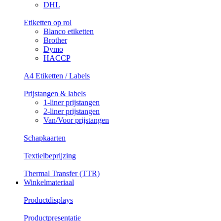
DHL
Etiketten op rol
Blanco etiketten
Brother
Dymo
HACCP
A4 Etiketten / Labels
Prijstangen & labels
1-liner prijstangen
2-liner prijstangen
Van/Voor prijstangen
Schapkaarten
Textielbeprijzing
Thermal Transfer (TTR)
Winkelmateriaal
Productdisplays
Productpresentatie