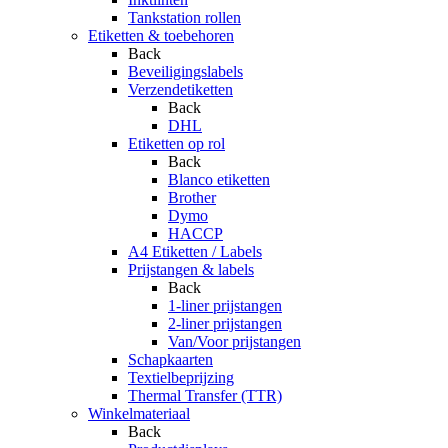
Tankstation rollen
Etiketten & toebehoren
Back
Beveiligingslabels
Verzendetiketten
Back
DHL
Etiketten op rol
Back
Blanco etiketten
Brother
Dymo
HACCP
A4 Etiketten / Labels
Prijstangen & labels
Back
1-liner prijstangen
2-liner prijstangen
Van/Voor prijstangen
Schapkaarten
Textielbeprijzing
Thermal Transfer (TTR)
Winkelmateriaal
Back