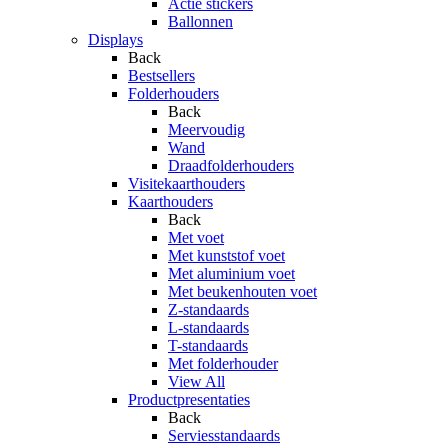
Actie stickers
Ballonnen
Displays
Back
Bestsellers
Folderhouders
Back
Meervoudig
Wand
Draadfolderhouders
Visitekaarthouders
Kaarthouders
Back
Met voet
Met kunststof voet
Met aluminium voet
Met beukenhouten voet
Z-standaards
L-standaards
T-standaards
Met folderhouder
View All
Productpresentaties
Back
Serviesstandaards