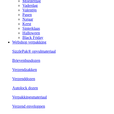
Moederdag
Vaderdag
Valentijn
Pasen
Najaar
Kerst
Sinterklaas
Halloween
Black Friday
Webshop verpakking
SizzlePak® opvulmateriaal
Brievenbusdozen
Verzendzakken
Verzenddozen
Autolock dozen
Verpakkingsmateriaal
Verzend enveloppen