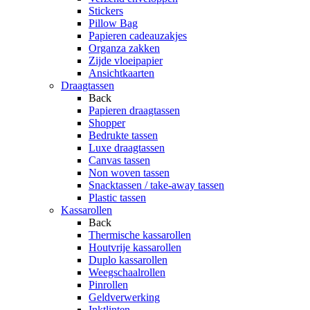
Stickers
Pillow Bag
Papieren cadeauzakjes
Organza zakken
Zijde vloeipapier
Ansichtkaarten
Draagtassen
Back
Papieren draagtassen
Shopper
Bedrukte tassen
Luxe draagtassen
Canvas tassen
Non woven tassen
Snacktassen / take-away tassen
Plastic tassen
Kassarollen
Back
Thermische kassarollen
Houtvrije kassarollen
Duplo kassarollen
Weegschaalrollen
Pinrollen
Geldverwerking
Inktlinten