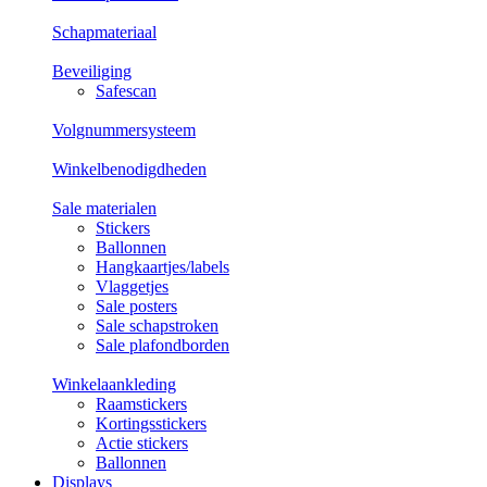
Schapmateriaal
Beveiliging
Safescan
Volgnummersysteem
Winkelbenodigdheden
Sale materialen
Stickers
Ballonnen
Hangkaartjes/labels
Vlaggetjes
Sale posters
Sale schapstroken
Sale plafondborden
Winkelaankleding
Raamstickers
Kortingsstickers
Actie stickers
Ballonnen
Displays