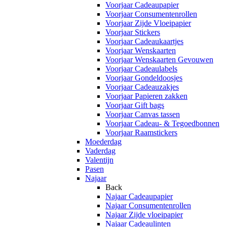
Voorjaar Cadeaupapier
Voorjaar Consumentenrollen
Voorjaar Zijde Vloeipapier
Voorjaar Stickers
Voorjaar Cadeaukaartjes
Voorjaar Wenskaarten
Voorjaar Wenskaarten Gevouwen
Voorjaar Cadeaulabels
Voorjaar Gondeldoosjes
Voorjaar Cadeauzakjes
Voorjaar Papieren zakken
Voorjaar Gift bags
Voorjaar Canvas tassen
Voorjaar Cadeau- & Tegoedbonnen
Voorjaar Raamstickers
Moederdag
Vaderdag
Valentijn
Pasen
Najaar
Back
Najaar Cadeaupapier
Najaar Consumentenrollen
Najaar Zijde vloeipapier
Najaar Cadeaulinten