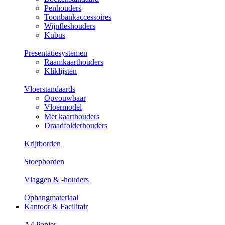
Penhouders
Toonbankaccessoires
Wijnfleshouders
Kubus
Presentatiesystemen
Raamkaarthouders
Kliklijsten
Vloerstandaards
Opvouwbaar
Vloermodel
Met kaarthouders
Draadfolderhouders
Krijtborden
Stoepborden
Vlaggen & -houders
Ophangmateriaal
Kantoor & Facilitair
A4 Papier