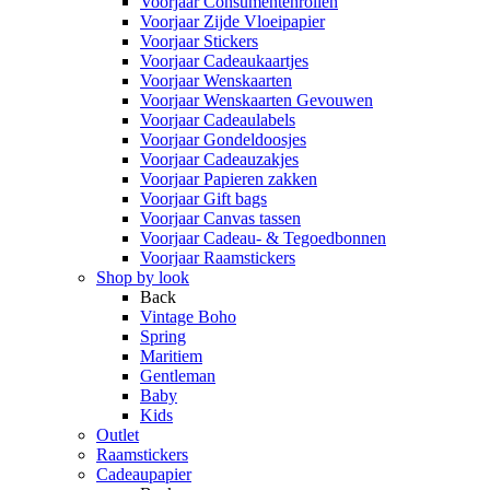
Voorjaar Consumentenrollen
Voorjaar Zijde Vloeipapier
Voorjaar Stickers
Voorjaar Cadeaukaartjes
Voorjaar Wenskaarten
Voorjaar Wenskaarten Gevouwen
Voorjaar Cadeaulabels
Voorjaar Gondeldoosjes
Voorjaar Cadeauzakjes
Voorjaar Papieren zakken
Voorjaar Gift bags
Voorjaar Canvas tassen
Voorjaar Cadeau- & Tegoedbonnen
Voorjaar Raamstickers
Shop by look
Back
Vintage Boho
Spring
Maritiem
Gentleman
Baby
Kids
Outlet
Raamstickers
Cadeaupapier