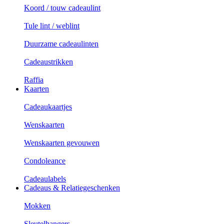
Koord / touw cadeaulint
Tule lint / weblint
Duurzame cadeaulinten
Cadeaustrikken
Raffia
Kaarten
Cadeaukaartjes
Wenskaarten
Wenskaarten gevouwen
Condoleance
Cadeaulabels
Cadeaus & Relatiegeschenken
Mokken
Sleutelhangers