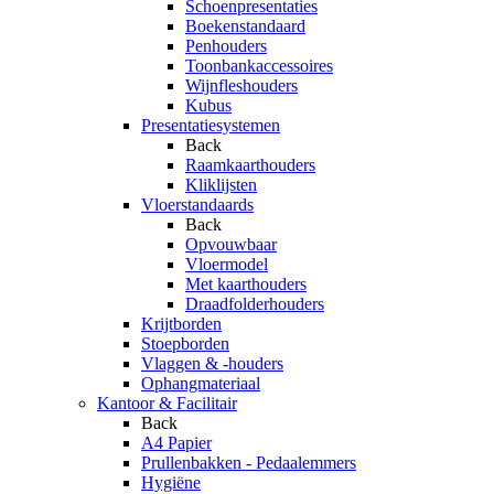
Schoenpresentaties
Boekenstandaard
Penhouders
Toonbankaccessoires
Wijnfleshouders
Kubus
Presentatiesystemen
Back
Raamkaarthouders
Kliklijsten
Vloerstandaards
Back
Opvouwbaar
Vloermodel
Met kaarthouders
Draadfolderhouders
Krijtborden
Stoepborden
Vlaggen & -houders
Ophangmateriaal
Kantoor & Facilitair
Back
A4 Papier
Prullenbakken - Pedaalemmers
Hygiëne