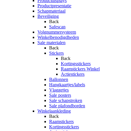
Productdisplays
Productpresentatie
Schapmateriaal
Beveiliging
Back
Safescan
Volgnummersysteem
Winkelbenodigdheden
Sale materialen
Back
Stickers
Back
Kortingsstickers
Raamstickers Winkel
Actiestickers
Ballonnen
Hangkaartjes/labels
Vlaggetjes
Sale posters
Sale schapstroken
Sale plafondborden
Winkelaankleding
Back
Raamstickers
Kortingsstickers