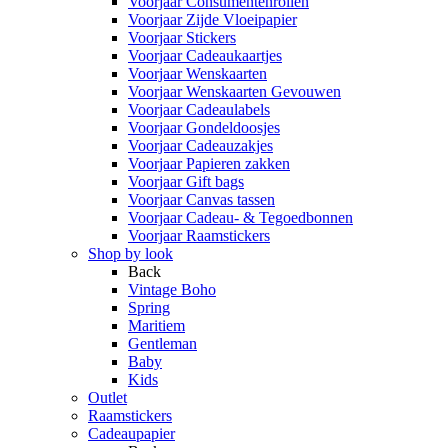
Voorjaar Consumentenrollen
Voorjaar Zijde Vloeipapier
Voorjaar Stickers
Voorjaar Cadeaukaartjes
Voorjaar Wenskaarten
Voorjaar Wenskaarten Gevouwen
Voorjaar Cadeaulabels
Voorjaar Gondeldoosjes
Voorjaar Cadeauzakjes
Voorjaar Papieren zakken
Voorjaar Gift bags
Voorjaar Canvas tassen
Voorjaar Cadeau- & Tegoedbonnen
Voorjaar Raamstickers
Shop by look
Back
Vintage Boho
Spring
Maritiem
Gentleman
Baby
Kids
Outlet
Raamstickers
Cadeaupapier