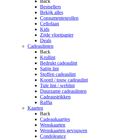
Back
Bestsellers
Bekijk alles
Consumentenrollen
Cellofaan
Kids
Zijde vloeipapier
Deals
Cadeaulinten
Back
Krullint
Bedrukt cadeaulint
Satijn lint
Stoffen cadeaulint
Koord / touw cadeaulint
Tule lint / weblint
Duurzame cadeaulinten
Cadeaustrikken
Raffia
Kaarten
Back
Cadeaukaartjes
Wenskaarten
Wenskaarten gevouwen
Condoleance