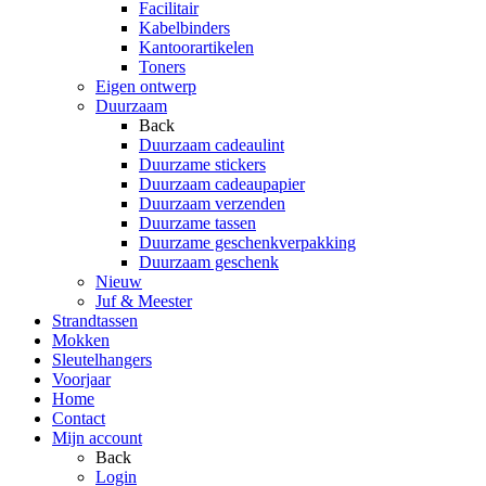
Facilitair
Kabelbinders
Kantoorartikelen
Toners
Eigen ontwerp
Duurzaam
Back
Duurzaam cadeaulint
Duurzame stickers
Duurzaam cadeaupapier
Duurzaam verzenden
Duurzame tassen
Duurzame geschenkverpakking
Duurzaam geschenk
Nieuw
Juf & Meester
Strandtassen
Mokken
Sleutelhangers
Voorjaar
Home
Contact
Mijn account
Back
Login