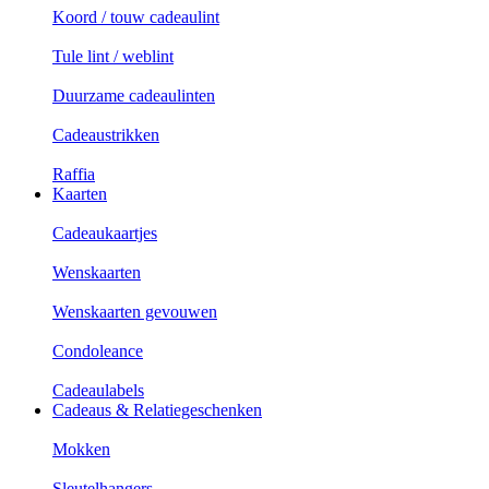
Koord / touw cadeaulint
Tule lint / weblint
Duurzame cadeaulinten
Cadeaustrikken
Raffia
Kaarten
Cadeaukaartjes
Wenskaarten
Wenskaarten gevouwen
Condoleance
Cadeaulabels
Cadeaus & Relatiegeschenken
Mokken
Sleutelhangers