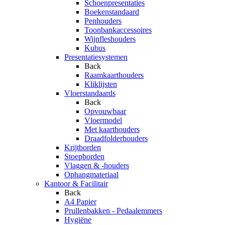
Schoenpresentaties
Boekenstandaard
Penhouders
Toonbankaccessoires
Wijnfleshouders
Kubus
Presentatiesystemen
Back
Raamkaarthouders
Kliklijsten
Vloerstandaards
Back
Opvouwbaar
Vloermodel
Met kaarthouders
Draadfolderhouders
Krijtborden
Stoepborden
Vlaggen & -houders
Ophangmateriaal
Kantoor & Facilitair
Back
A4 Papier
Prullenbakken - Pedaalemmers
Hygiëne