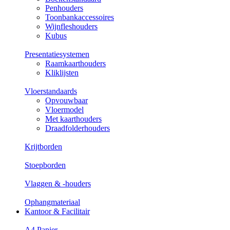
Penhouders
Toonbankaccessoires
Wijnfleshouders
Kubus
Presentatiesystemen
Raamkaarthouders
Kliklijsten
Vloerstandaards
Opvouwbaar
Vloermodel
Met kaarthouders
Draadfolderhouders
Krijtborden
Stoepborden
Vlaggen & -houders
Ophangmateriaal
Kantoor & Facilitair
A4 Papier