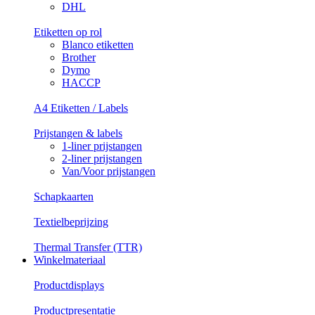
DHL
Etiketten op rol
Blanco etiketten
Brother
Dymo
HACCP
A4 Etiketten / Labels
Prijstangen & labels
1-liner prijstangen
2-liner prijstangen
Van/Voor prijstangen
Schapkaarten
Textielbeprijzing
Thermal Transfer (TTR)
Winkelmateriaal
Productdisplays
Productpresentatie