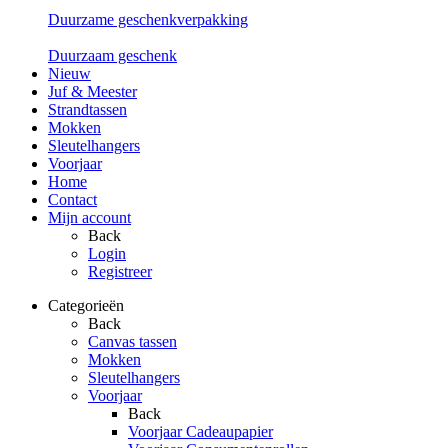
Duurzame geschenkverpakking
Duurzaam geschenk
Nieuw
Juf & Meester
Strandtassen
Mokken
Sleutelhangers
Voorjaar
Home
Contact
Mijn account
Back
Login
Registreer
Categorieën
Back
Canvas tassen
Mokken
Sleutelhangers
Voorjaar
Back
Voorjaar Cadeaupapier