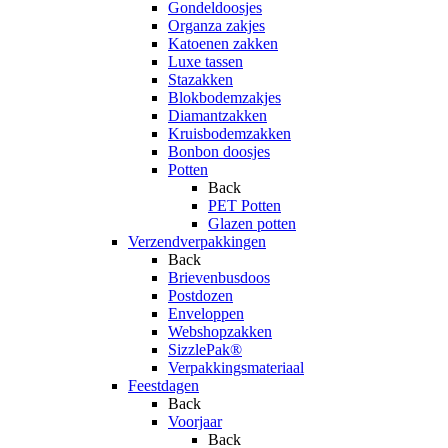
Gondeldoosjes
Organza zakjes
Katoenen zakken
Luxe tassen
Stazakken
Blokbodemzakjes
Diamantzakken
Kruisbodemzakken
Bonbon doosjes
Potten
Back
PET Potten
Glazen potten
Verzendverpakkingen
Back
Brievenbusdoos
Postdozen
Enveloppen
Webshopzakken
SizzlePak®
Verpakkingsmateriaal
Feestdagen
Back
Voorjaar
Back