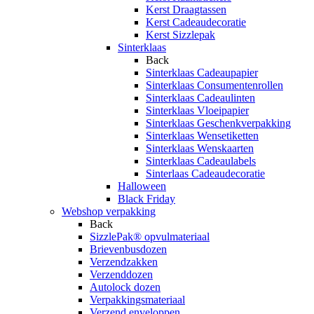
Kerst Draagtassen
Kerst Cadeaudecoratie
Kerst Sizzlepak
Sinterklaas
Back
Sinterklaas Cadeaupapier
Sinterklaas Consumentenrollen
Sinterklaas Cadeaulinten
Sinterklaas Vloeipapier
Sinterklaas Geschenkverpakking
Sinterklaas Wensetiketten
Sinterklaas Wenskaarten
Sinterklaas Cadeaulabels
Sinterlaas Cadeaudecoratie
Halloween
Black Friday
Webshop verpakking
Back
SizzlePak® opvulmateriaal
Brievenbusdozen
Verzendzakken
Verzenddozen
Autolock dozen
Verpakkingsmateriaal
Verzend enveloppen