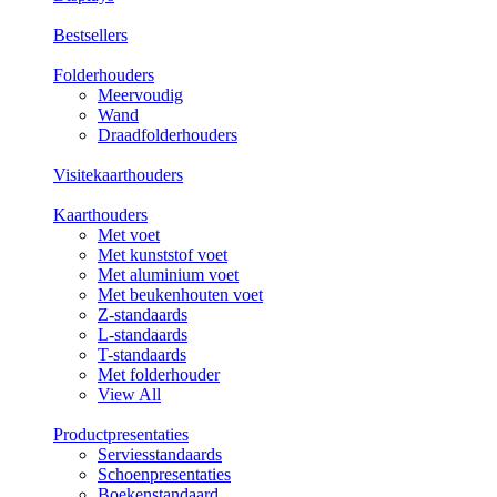
Bestsellers
Folderhouders
Meervoudig
Wand
Draadfolderhouders
Visitekaarthouders
Kaarthouders
Met voet
Met kunststof voet
Met aluminium voet
Met beukenhouten voet
Z-standaards
L-standaards
T-standaards
Met folderhouder
View All
Productpresentaties
Serviesstandaards
Schoenpresentaties
Boekenstandaard