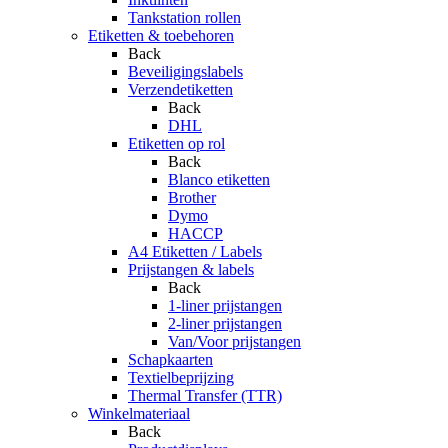
Tankstation rollen
Etiketten & toebehoren
Back
Beveiligingslabels
Verzendetiketten
Back
DHL
Etiketten op rol
Back
Blanco etiketten
Brother
Dymo
HACCP
A4 Etiketten / Labels
Prijstangen & labels
Back
1-liner prijstangen
2-liner prijstangen
Van/Voor prijstangen
Schapkaarten
Textielbeprijzing
Thermal Transfer (TTR)
Winkelmateriaal
Back