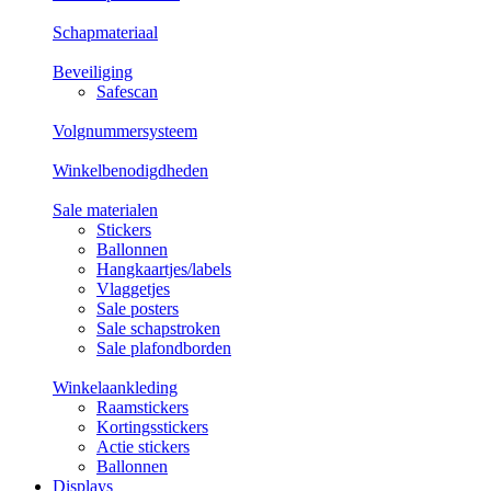
Schapmateriaal
Beveiliging
Safescan
Volgnummersysteem
Winkelbenodigdheden
Sale materialen
Stickers
Ballonnen
Hangkaartjes/labels
Vlaggetjes
Sale posters
Sale schapstroken
Sale plafondborden
Winkelaankleding
Raamstickers
Kortingsstickers
Actie stickers
Ballonnen
Displays