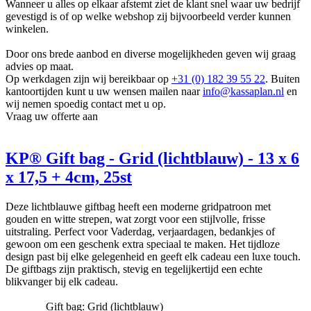
Wanneer u alles op elkaar afstemt ziet de klant snel waar uw bedrijf
bodem zijn deze giftbags super gebruiksvriendelijk. U steekt
gevestigd is of op welke webshop zij bijvoorbeeld verder kunnen
het cadeau erin, sluit het met de zelfklevende sluiting, en
winkelen.
binnen enkele seconden is uw cadeau klaar om gegeven te
worden!
Door ons brede aanbod en diverse mogelijkheden geven wij graag
Ideaal voor zwaardere cadeaus
: U kunt er met een gerust
advies op maat.
hart ook wat zwaardere geschenken in doen. Of het nu een
Op werkdagen zijn wij bereikbaar op
+31 (0) 182 39 55 22
. Buiten
mooi boek, een fles of iets anders is, onze giftbags houden het
kantoortijden kunt u uw wensen mailen naar
info@kassaplan.nl
en
allemaal met gemak.
wij nemen spoedig contact met u op.
Personaliseer uw giftbag
: Maak het extra speciaal door een
Vraag uw offerte aan
passend wensetiket of een leuk cadeaulint toe te voegen. Dit
geeft een persoonlijke touch aan uw geschenk, wat altijd
gewaardeerd wordt.
KP® Gift bag - Grid (lichtblauw) - 13 x 6
Diverse formaten en stijlen
: Wij hebben giftbags in
verschillende kleuren en dessins, zodat er altijd een optie is
x 17,5 + 4cm, 25st
die perfect past bij uw gelegenheid.
Deze lichtblauwe giftbag heeft een moderne gridpatroon met
Waarom voor onze giftbags kiezen?
gouden en witte strepen, wat zorgt voor een stijlvolle, frisse
uitstraling. Perfect voor Vaderdag, verjaardagen, bedankjes of
Een stijlvolle uitstraling
: Met onze luxe giftbags ziet elk
gewoon om een geschenk extra speciaal te maken. Het tijdloze
cadeau er fantastisch uit, zonder dat u veel moeite hoeft te
design past bij elke gelegenheid en geeft elk cadeau een luxe touch.
doen.
De giftbags zijn praktisch, stevig en tegelijkertijd een echte
Tijd besparen
: Geen gedoe met inpakken – met deze
blikvanger bij elk cadeau.
giftbags bent u in een mum van tijd klaar.
Voor elke gelegenheid
: Of het nu een verjaardag, bruiloft of
Gift bag: Grid (lichtblauw)