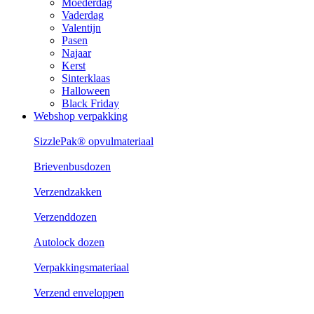
Moederdag
Vaderdag
Valentijn
Pasen
Najaar
Kerst
Sinterklaas
Halloween
Black Friday
Webshop verpakking
SizzlePak® opvulmateriaal
Brievenbusdozen
Verzendzakken
Verzenddozen
Autolock dozen
Verpakkingsmateriaal
Verzend enveloppen