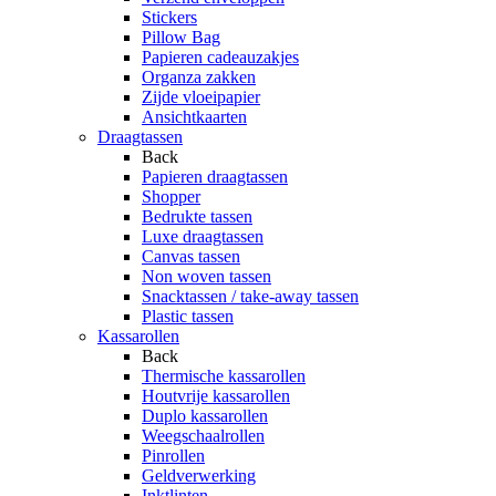
Stickers
Pillow Bag
Papieren cadeauzakjes
Organza zakken
Zijde vloeipapier
Ansichtkaarten
Draagtassen
Back
Papieren draagtassen
Shopper
Bedrukte tassen
Luxe draagtassen
Canvas tassen
Non woven tassen
Snacktassen / take-away tassen
Plastic tassen
Kassarollen
Back
Thermische kassarollen
Houtvrije kassarollen
Duplo kassarollen
Weegschaalrollen
Pinrollen
Geldverwerking
Inktlinten