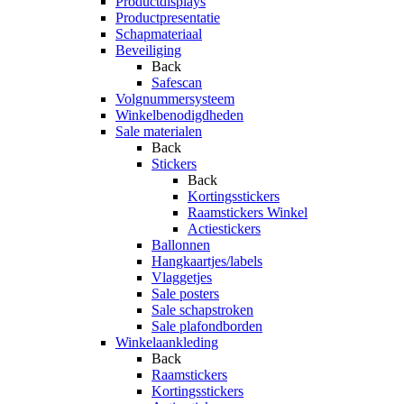
Productdisplays
Productpresentatie
Schapmateriaal
Beveiliging
Back
Safescan
Volgnummersysteem
Winkelbenodigdheden
Sale materialen
Back
Stickers
Back
Kortingsstickers
Raamstickers Winkel
Actiestickers
Ballonnen
Hangkaartjes/labels
Vlaggetjes
Sale posters
Sale schapstroken
Sale plafondborden
Winkelaankleding
Back
Raamstickers
Kortingsstickers