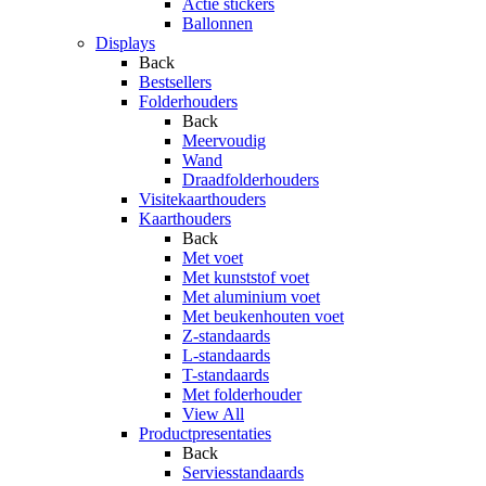
Actie stickers
Ballonnen
Displays
Back
Bestsellers
Folderhouders
Back
Meervoudig
Wand
Draadfolderhouders
Visitekaarthouders
Kaarthouders
Back
Met voet
Met kunststof voet
Met aluminium voet
Met beukenhouten voet
Z-standaards
L-standaards
T-standaards
Met folderhouder
View All
Productpresentaties
Back
Serviesstandaards