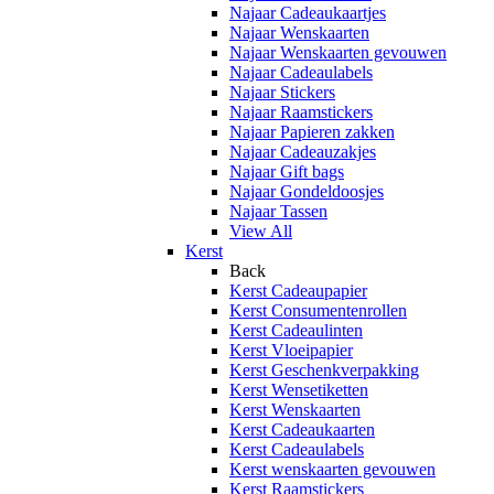
Najaar Cadeaukaartjes
Najaar Wenskaarten
Najaar Wenskaarten gevouwen
Najaar Cadeaulabels
Najaar Stickers
Najaar Raamstickers
Najaar Papieren zakken
Najaar Cadeauzakjes
Najaar Gift bags
Najaar Gondeldoosjes
Najaar Tassen
View All
Kerst
Back
Kerst Cadeaupapier
Kerst Consumentenrollen
Kerst Cadeaulinten
Kerst Vloeipapier
Kerst Geschenkverpakking
Kerst Wensetiketten
Kerst Wenskaarten
Kerst Cadeaukaarten
Kerst Cadeaulabels
Kerst wenskaarten gevouwen
Kerst Raamstickers