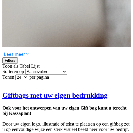
Lees meer ˅
Filters
Toon als
Tabel
Lijst
Sorteren op
Tonen
per pagina
Wilt u snel en gemakkelijk een cadeau inpakken? Dan zijn onze
luxe giftbags precies wat u zoekt!
Met deze prachtige giftbags maakt u in een handomdraai elk cadeau
Giftbags met uw eigen bedrukking
speciaal. Of het nu voor een verjaardag is, een feestdag, of gewoon
om iemand te verrassen, deze zakjes zijn perfect voor elke
Ook voor het ontwerpen van uw eigen Gift bag kunt u terecht
gelegenheid.
bij Kassaplan!
Wat maakt onze giftbags zo bijzonder?
Door uw eigen logo, illustratie of tekst te plaatsen op een giftbag zet
u op eenvoudige wijze een sterk visueel beeld neer voor uw bedrijf.
Eenvoudig en snel
: Dankzij de handige sluitstrip en stevige