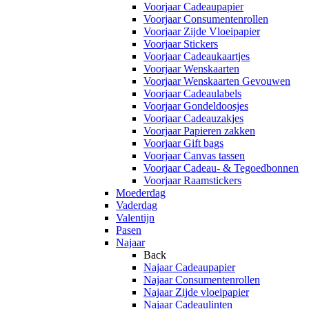
Voorjaar Cadeaupapier
Voorjaar Consumentenrollen
Voorjaar Zijde Vloeipapier
Voorjaar Stickers
Voorjaar Cadeaukaartjes
Voorjaar Wenskaarten
Voorjaar Wenskaarten Gevouwen
Voorjaar Cadeaulabels
Voorjaar Gondeldoosjes
Voorjaar Cadeauzakjes
Voorjaar Papieren zakken
Voorjaar Gift bags
Voorjaar Canvas tassen
Voorjaar Cadeau- & Tegoedbonnen
Voorjaar Raamstickers
Moederdag
Vaderdag
Valentijn
Pasen
Najaar
Back
Najaar Cadeaupapier
Najaar Consumentenrollen
Najaar Zijde vloeipapier
Najaar Cadeaulinten