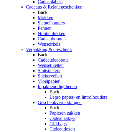
Cadeaulabels
Cadeaus & Relatiegeschenken
Back
Mokken
Sleutelhangers
Pennen
Notitieblokken
Cadeaubonnen
Wenscirkels
Verpakking & Geschenk
Back
Cadeaudecoratie
Wensetiketten
Sluitstickers
Stickervellen
Vloeipapier
Inpakbenodigdheden
Back
Legro papier- en lintrolhouders
Geschenkverpakkingen
Back
Papieren zakken
Cadeauzakjes
Gift bags
Cadeaudozen