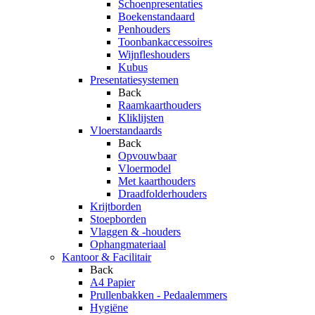
Schoenpresentaties
Boekenstandaard
Penhouders
Toonbankaccessoires
Wijnfleshouders
Kubus
Presentatiesystemen
Back
Raamkaarthouders
Kliklijsten
Vloerstandaards
Back
Opvouwbaar
Vloermodel
Met kaarthouders
Draadfolderhouders
Krijtborden
Stoepborden
Vlaggen & -houders
Ophangmateriaal
Kantoor & Facilitair
Back
A4 Papier
Prullenbakken - Pedaalemmers
Hygiëne