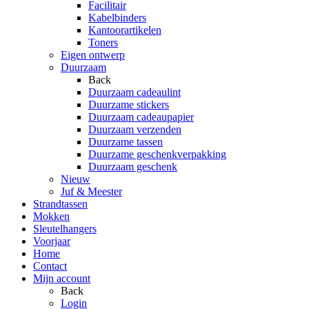
Facilitair
Kabelbinders
Kantoorartikelen
Toners
Eigen ontwerp
Duurzaam
Back
Duurzaam cadeaulint
Duurzame stickers
Duurzaam cadeaupapier
Duurzaam verzenden
Duurzame tassen
Duurzame geschenkverpakking
Duurzaam geschenk
Nieuw
Juf & Meester
Strandtassen
Mokken
Sleutelhangers
Voorjaar
Home
Contact
Mijn account
Back
Login