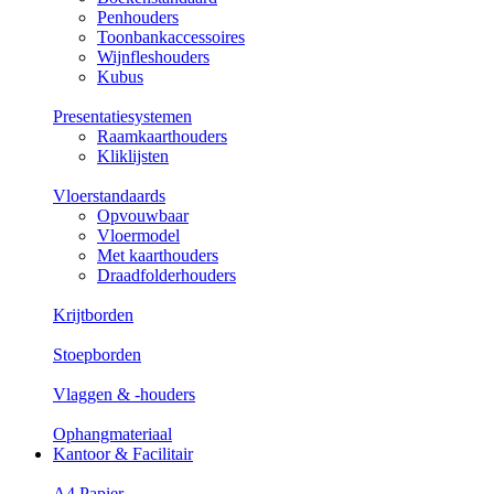
Penhouders
Toonbankaccessoires
Wijnfleshouders
Kubus
Presentatiesystemen
Raamkaarthouders
Kliklijsten
Vloerstandaards
Opvouwbaar
Vloermodel
Met kaarthouders
Draadfolderhouders
Krijtborden
Stoepborden
Vlaggen & -houders
Ophangmateriaal
Kantoor & Facilitair
A4 Papier