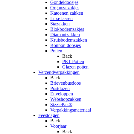
Gondeldoosjes
Organza zakjes
Katoenen zakken
Luxe tassen
Stazakken
Blokbodemzakjes
Diamantzakken
Kruisbodemzakken
Bonbon doosjes
Potten
Back
PET Potten
Glazen potten
Verzendverpakkingen
Back
Brievenbusdoos
Postdozen
Enveloppen
Webshopzakken
SizzlePak®
Verpakkingsmateriaal
Feestdagen
Back
Voorjaar
Back