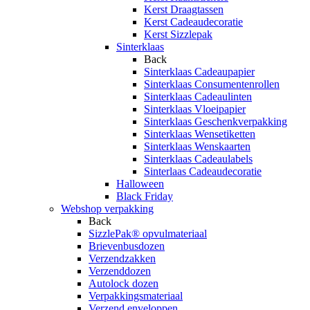
Kerst Draagtassen
Kerst Cadeaudecoratie
Kerst Sizzlepak
Sinterklaas
Back
Sinterklaas Cadeaupapier
Sinterklaas Consumentenrollen
Sinterklaas Cadeaulinten
Sinterklaas Vloeipapier
Sinterklaas Geschenkverpakking
Sinterklaas Wensetiketten
Sinterklaas Wenskaarten
Sinterklaas Cadeaulabels
Sinterlaas Cadeaudecoratie
Halloween
Black Friday
Webshop verpakking
Back
SizzlePak® opvulmateriaal
Brievenbusdozen
Verzendzakken
Verzenddozen
Autolock dozen
Verpakkingsmateriaal
Verzend enveloppen