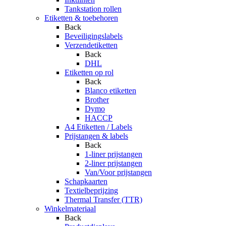
Tankstation rollen
Etiketten & toebehoren
Back
Beveiligingslabels
Verzendetiketten
Back
DHL
Etiketten op rol
Back
Blanco etiketten
Brother
Dymo
HACCP
A4 Etiketten / Labels
Prijstangen & labels
Back
1-liner prijstangen
2-liner prijstangen
Van/Voor prijstangen
Schapkaarten
Textielbeprijzing
Thermal Transfer (TTR)
Winkelmateriaal
Back