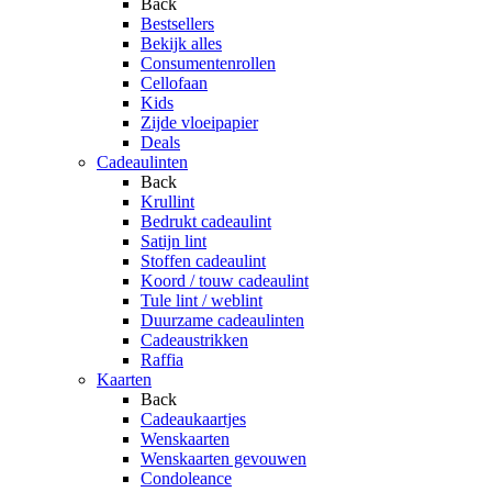
Back
Bestsellers
Bekijk alles
Consumentenrollen
Cellofaan
Kids
Zijde vloeipapier
Deals
Cadeaulinten
Back
Krullint
Bedrukt cadeaulint
Satijn lint
Stoffen cadeaulint
Koord / touw cadeaulint
Tule lint / weblint
Duurzame cadeaulinten
Cadeaustrikken
Raffia
Kaarten
Back
Cadeaukaartjes
Wenskaarten
Wenskaarten gevouwen
Condoleance