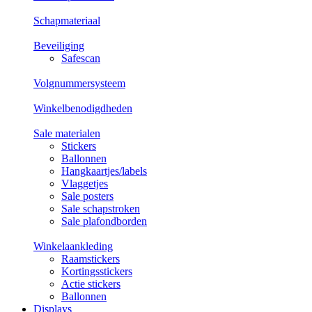
Schapmateriaal
Beveiliging
Safescan
Volgnummersysteem
Winkelbenodigdheden
Sale materialen
Stickers
Ballonnen
Hangkaartjes/labels
Vlaggetjes
Sale posters
Sale schapstroken
Sale plafondborden
Winkelaankleding
Raamstickers
Kortingsstickers
Actie stickers
Ballonnen
Displays