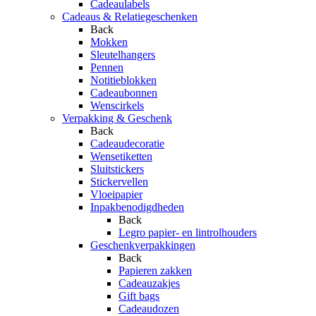
Cadeaulabels
Cadeaus & Relatiegeschenken
Back
Mokken
Sleutelhangers
Pennen
Notitieblokken
Cadeaubonnen
Wenscirkels
Verpakking & Geschenk
Back
Cadeaudecoratie
Wensetiketten
Sluitstickers
Stickervellen
Vloeipapier
Inpakbenodigdheden
Back
Legro papier- en lintrolhouders
Geschenkverpakkingen
Back
Papieren zakken
Cadeauzakjes
Gift bags
Cadeaudozen