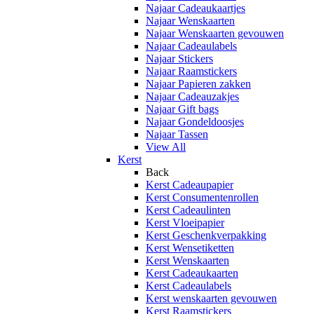
Najaar Cadeaukaartjes
Najaar Wenskaarten
Najaar Wenskaarten gevouwen
Najaar Cadeaulabels
Najaar Stickers
Najaar Raamstickers
Najaar Papieren zakken
Najaar Cadeauzakjes
Najaar Gift bags
Najaar Gondeldoosjes
Najaar Tassen
View All
Kerst
Back
Kerst Cadeaupapier
Kerst Consumentenrollen
Kerst Cadeaulinten
Kerst Vloeipapier
Kerst Geschenkverpakking
Kerst Wensetiketten
Kerst Wenskaarten
Kerst Cadeaukaarten
Kerst Cadeaulabels
Kerst wenskaarten gevouwen
Kerst Raamstickers