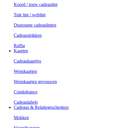
Koord / touw cadeaulint
Tule lint / weblint
Duurzame cadeaulinten
Cadeaustrikken
Raffia
Kaarten
Cadeaukaartjes
Wenskaarten
Wenskaarten gevouwen
Condoleance
Cadeaulabels
Cadeaus & Relatiegeschenken
Mokken
Sleutelhangers