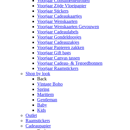
Voorjaar Consumentenrollen
Voorjaar Zijde Vloeipapier
Voorjaar Stickers
Voorjaar Cadeaukaartjes
Voorjaar Wenskaarten
Voorjaar Wenskaarten Gevouwen
Voorjaar Cadeaulabels
Voorjaar Gondeldoosjes
Voorjaar Cadeauzakjes
Voorjaar Papieren zakken
Voorjaar Gift bags
Voorjaar Canvas tassen
Voorjaar Cadeau- & Tegoedbonnen
Voorjaar Raamstickers
Shop by look
Back
Vintage Boho
Spring
Maritiem
Gentleman
Baby
Kids
Outlet
Raamstickers
Cadeaupapier