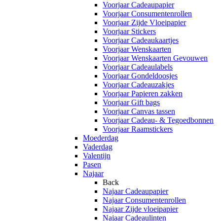
Voorjaar Cadeaupapier
Voorjaar Consumentenrollen
Voorjaar Zijde Vloeipapier
Voorjaar Stickers
Voorjaar Cadeaukaartjes
Voorjaar Wenskaarten
Voorjaar Wenskaarten Gevouwen
Voorjaar Cadeaulabels
Voorjaar Gondeldoosjes
Voorjaar Cadeauzakjes
Voorjaar Papieren zakken
Voorjaar Gift bags
Voorjaar Canvas tassen
Voorjaar Cadeau- & Tegoedbonnen
Voorjaar Raamstickers
Moederdag
Vaderdag
Valentijn
Pasen
Najaar
Back
Najaar Cadeaupapier
Najaar Consumentenrollen
Najaar Zijde vloeipapier
Najaar Cadeaulinten