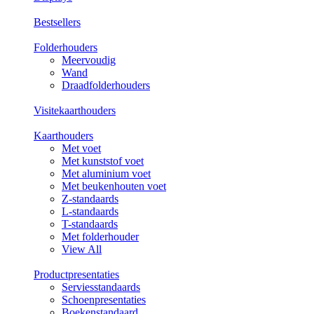
Bestsellers
Folderhouders
Meervoudig
Wand
Draadfolderhouders
Visitekaarthouders
Kaarthouders
Met voet
Met kunststof voet
Met aluminium voet
Met beukenhouten voet
Z-standaards
L-standaards
T-standaards
Met folderhouder
View All
Productpresentaties
Serviesstandaards
Schoenpresentaties
Boekenstandaard