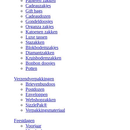
Papieren zakken
Cadeauzakjes
Gift bags
Cadeaudozen
Gondeldoosjes
Organza zakjes
Katoenen zakken
Luxe tassen
Stazakken
Blokbodemzakjes
Diamantzakken
Kruisbodemzakken
Bonbon doosjes
Potten
Verzendverpakkingen
Brievenbusdoos
Postdozen
Enveloppen
Webshopzakken
SizzlePak®
Verpakkingsmateriaal
Feestdagen
Voorjaar