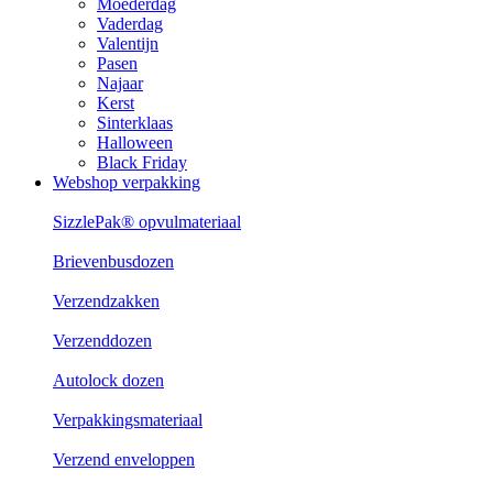
Moederdag
Vaderdag
Valentijn
Pasen
Najaar
Kerst
Sinterklaas
Halloween
Black Friday
Webshop verpakking
SizzlePak® opvulmateriaal
Brievenbusdozen
Verzendzakken
Verzenddozen
Autolock dozen
Verpakkingsmateriaal
Verzend enveloppen