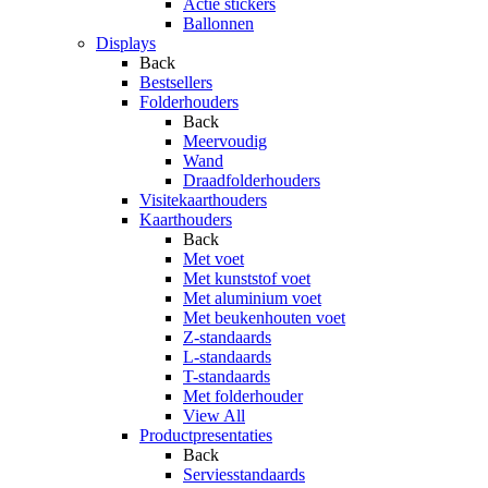
Actie stickers
Ballonnen
Displays
Back
Bestsellers
Folderhouders
Back
Meervoudig
Wand
Draadfolderhouders
Visitekaarthouders
Kaarthouders
Back
Met voet
Met kunststof voet
Met aluminium voet
Met beukenhouten voet
Z-standaards
L-standaards
T-standaards
Met folderhouder
View All
Productpresentaties
Back
Serviesstandaards