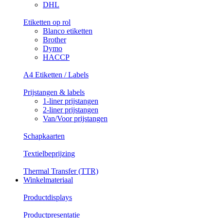
DHL
Etiketten op rol
Blanco etiketten
Brother
Dymo
HACCP
A4 Etiketten / Labels
Prijstangen & labels
1-liner prijstangen
2-liner prijstangen
Van/Voor prijstangen
Schapkaarten
Textielbeprijzing
Thermal Transfer (TTR)
Winkelmateriaal
Productdisplays
Productpresentatie