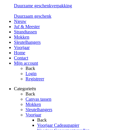
Duurzame geschenkverpakking
Duurzaam geschenk
Nieuw
Juf & Meester
Strandtassen
Mokken
Sleutelhangers
Voorjaar
Home
Contact
Mijn account
Back
Login
Registreer
Categorieën
Back
Canvas tassen
Mokken
Sleutelhangers
Voorjaar
Back
Voorjaar Cadeaupapier