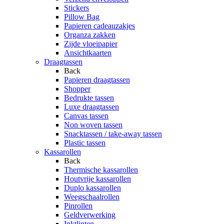
Stickers
Pillow Bag
Papieren cadeauzakjes
Organza zakken
Zijde vloeipapier
Ansichtkaarten
Draagtassen
Back
Papieren draagtassen
Shopper
Bedrukte tassen
Luxe draagtassen
Canvas tassen
Non woven tassen
Snacktassen / take-away tassen
Plastic tassen
Kassarollen
Back
Thermische kassarollen
Houtvrije kassarollen
Duplo kassarollen
Weegschaalrollen
Pinrollen
Geldverwerking
Inktlinten