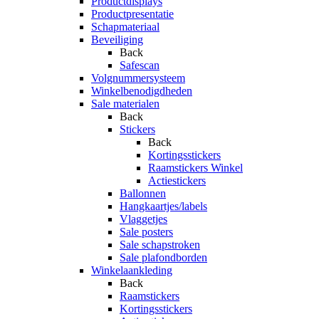
Productdisplays
Productpresentatie
Schapmateriaal
Beveiliging
Back
Safescan
Volgnummersysteem
Winkelbenodigdheden
Sale materialen
Back
Stickers
Back
Kortingsstickers
Raamstickers Winkel
Actiestickers
Ballonnen
Hangkaartjes/labels
Vlaggetjes
Sale posters
Sale schapstroken
Sale plafondborden
Winkelaankleding
Back
Raamstickers
Kortingsstickers