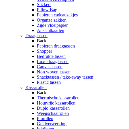
Stickers
Pillow Bag
Papieren cadeauzakjes
Organza zakken
Zijde vloeipapier
Ansichtkaarten
Draagtassen
Back
Papieren draagtassen
Shopper
Bedrukte tassen
Luxe draagtassen
Canvas tassen
Non woven tassen
Snacktassen / take-away tassen
Plastic tassen
Kassarollen
Back
Thermische kassarollen
Houtvrije kassarollen
Duplo kassarollen
Weegschaalrollen
Pinrollen
Geldverwerking
Inktlinten