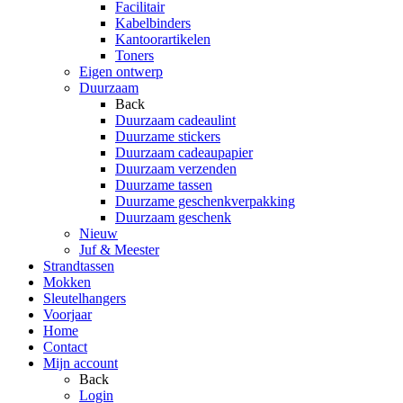
Facilitair
Kabelbinders
Kantoorartikelen
Toners
Eigen ontwerp
Duurzaam
Back
Duurzaam cadeaulint
Duurzame stickers
Duurzaam cadeaupapier
Duurzaam verzenden
Duurzame tassen
Duurzame geschenkverpakking
Duurzaam geschenk
Nieuw
Juf & Meester
Strandtassen
Mokken
Sleutelhangers
Voorjaar
Home
Contact
Mijn account
Back
Login