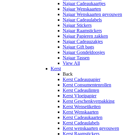
Najaar Cadeaukaartjes
Najaar Wenskaarten
Najaar Wenskaarten gevouwen
Najaar Cadeaulabels
Najaar Stickers
Najaar Raamstickers
Najaar Papieren zakken
Najaar Cadeauzakjes
Najaar Gift bags
Najaar Gondeldoosjes
Najaar Tassen
View All
Kerst
Back
Kerst Cadeaupapier
Kerst Consumentenrollen
Kerst Cadeaulinten
Kerst Vloeipapier
Kerst Geschenkverpakking
Kerst Wensetiketten
Kerst Wenskaarten
Kerst Cadeaukaarten
Kerst Cadeaulabels
Kerst wenskaarten gevouwen
Kerst Raamstickers