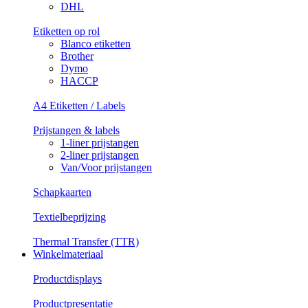
DHL
Etiketten op rol
Blanco etiketten
Brother
Dymo
HACCP
A4 Etiketten / Labels
Prijstangen & labels
1-liner prijstangen
2-liner prijstangen
Van/Voor prijstangen
Schapkaarten
Textielbeprijzing
Thermal Transfer (TTR)
Winkelmateriaal
Productdisplays
Productpresentatie