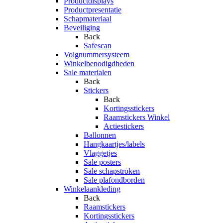
Productdisplays
Productpresentatie
Schapmateriaal
Beveiliging
Back
Safescan
Volgnummersysteem
Winkelbenodigdheden
Sale materialen
Back
Stickers
Back
Kortingsstickers
Raamstickers Winkel
Actiestickers
Ballonnen
Hangkaartjes/labels
Vlaggetjes
Sale posters
Sale schapstroken
Sale plafondborden
Winkelaankleding
Back
Raamstickers
Kortingsstickers