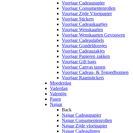
Voorjaar Cadeaupapier
Voorjaar Consumentenrollen
Voorjaar Zijde Vloeipapier
Voorjaar Stickers
Voorjaar Cadeaukaartjes
Voorjaar Wenskaarten
Voorjaar Wenskaarten Gevouwen
Voorjaar Cadeaulabels
Voorjaar Gondeldoosjes
Voorjaar Cadeauzakjes
Voorjaar Papieren zakken
Voorjaar Gift bags
Voorjaar Canvas tassen
Voorjaar Cadeau- & Tegoedbonnen
Voorjaar Raamstickers
Moederdag
Vaderdag
Valentijn
Pasen
Najaar
Back
Najaar Cadeaupapier
Najaar Consumentenrollen
Najaar Zijde vloeipapier
Najaar Cadeaulinten