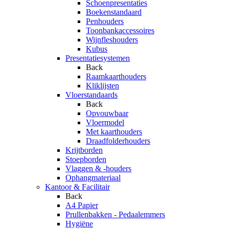
Schoenpresentaties
Boekenstandaard
Penhouders
Toonbankaccessoires
Wijnfleshouders
Kubus
Presentatiesystemen
Back
Raamkaarthouders
Kliklijsten
Vloerstandaards
Back
Opvouwbaar
Vloermodel
Met kaarthouders
Draadfolderhouders
Krijtborden
Stoepborden
Vlaggen & -houders
Ophangmateriaal
Kantoor & Facilitair
Back
A4 Papier
Prullenbakken - Pedaalemmers
Hygiëne