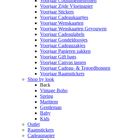
Voorjaar Consumentenrollen
Voorjaar Zijde Vloeipapier
Voorjaar Stickers
Voorjaar Cadeaukaartjes
Voorjaar Wenskaarten
Voorjaar Wenskaarten Gevouwen
Voorjaar Cadeaulabels
Voorjaar Gondeldoosjes
Voorjaar Cadeauzakjes
Voorjaar Papieren zakken
Voorjaar Gift bags
Voorjaar Canvas tassen
Voorjaar Cadeau- & Tegoedbonnen
Voorjaar Raamstickers
Shop by look
Back
Vintage Boho
Spring
Maritiem
Gentleman
Baby
Kids
Outlet
Raamstickers
Cadeaupapier