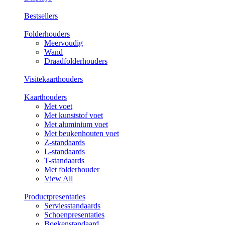
Bestsellers
Folderhouders
Meervoudig
Wand
Draadfolderhouders
Visitekaarthouders
Kaarthouders
Met voet
Met kunststof voet
Met aluminium voet
Met beukenhouten voet
Z-standaards
L-standaards
T-standaards
Met folderhouder
View All
Productpresentaties
Serviesstandaards
Schoenpresentaties
Boekenstandaard