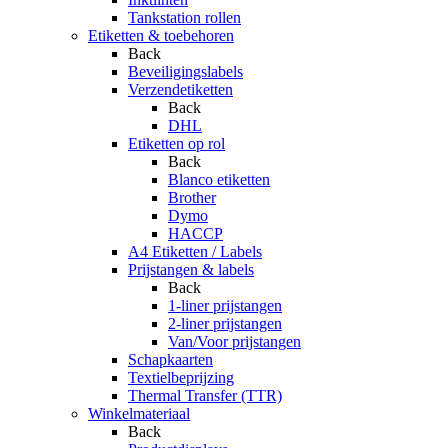
Tankstation rollen
Etiketten & toebehoren
Back
Beveiligingslabels
Verzendetiketten
Back
DHL
Etiketten op rol
Back
Blanco etiketten
Brother
Dymo
HACCP
A4 Etiketten / Labels
Prijstangen & labels
Back
1-liner prijstangen
2-liner prijstangen
Van/Voor prijstangen
Schapkaarten
Textielbeprijzing
Thermal Transfer (TTR)
Winkelmateriaal
Back