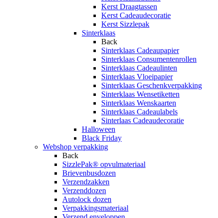
Kerst Draagtassen
Kerst Cadeaudecoratie
Kerst Sizzlepak
Sinterklaas
Back
Sinterklaas Cadeaupapier
Sinterklaas Consumentenrollen
Sinterklaas Cadeaulinten
Sinterklaas Vloeipapier
Sinterklaas Geschenkverpakking
Sinterklaas Wensetiketten
Sinterklaas Wenskaarten
Sinterklaas Cadeaulabels
Sinterlaas Cadeaudecoratie
Halloween
Black Friday
Webshop verpakking
Back
SizzlePak® opvulmateriaal
Brievenbusdozen
Verzendzakken
Verzenddozen
Autolock dozen
Verpakkingsmateriaal
Verzend enveloppen