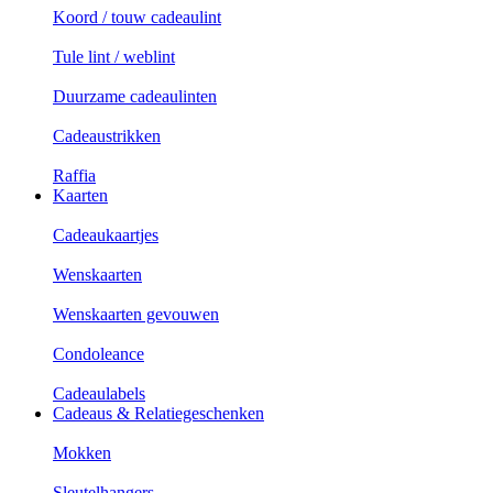
Koord / touw cadeaulint
Tule lint / weblint
Duurzame cadeaulinten
Cadeaustrikken
Raffia
Kaarten
Cadeaukaartjes
Wenskaarten
Wenskaarten gevouwen
Condoleance
Cadeaulabels
Cadeaus & Relatiegeschenken
Mokken
Sleutelhangers