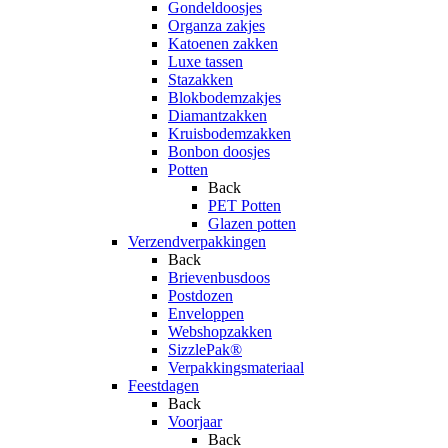
Gondeldoosjes
Organza zakjes
Katoenen zakken
Luxe tassen
Stazakken
Blokbodemzakjes
Diamantzakken
Kruisbodemzakken
Bonbon doosjes
Potten
Back
PET Potten
Glazen potten
Verzendverpakkingen
Back
Brievenbusdoos
Postdozen
Enveloppen
Webshopzakken
SizzlePak®
Verpakkingsmateriaal
Feestdagen
Back
Voorjaar
Back