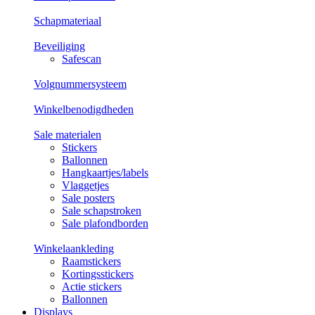
Schapmateriaal
Beveiliging
Safescan
Volgnummersysteem
Winkelbenodigdheden
Sale materialen
Stickers
Ballonnen
Hangkaartjes/labels
Vlaggetjes
Sale posters
Sale schapstroken
Sale plafondborden
Winkelaankleding
Raamstickers
Kortingsstickers
Actie stickers
Ballonnen
Displays