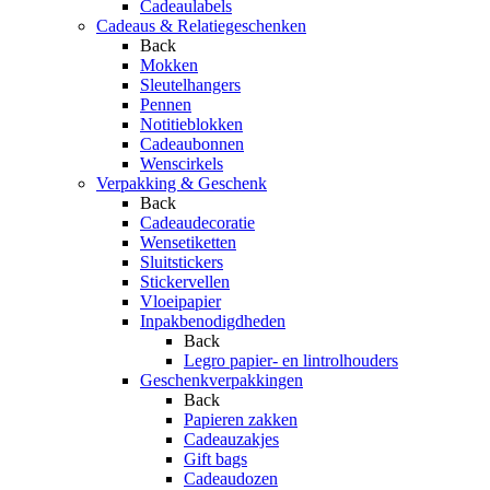
Cadeaulabels
Cadeaus & Relatiegeschenken
Back
Mokken
Sleutelhangers
Pennen
Notitieblokken
Cadeaubonnen
Wenscirkels
Verpakking & Geschenk
Back
Cadeaudecoratie
Wensetiketten
Sluitstickers
Stickervellen
Vloeipapier
Inpakbenodigdheden
Back
Legro papier- en lintrolhouders
Geschenkverpakkingen
Back
Papieren zakken
Cadeauzakjes
Gift bags
Cadeaudozen