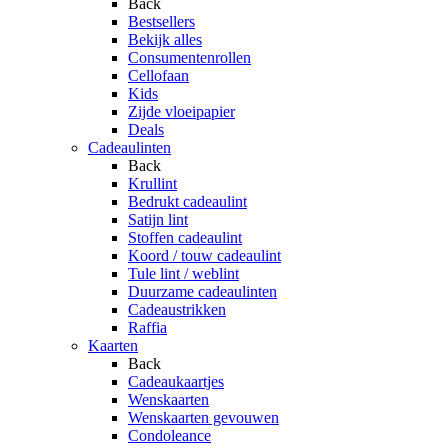
Back
Bestsellers
Bekijk alles
Consumentenrollen
Cellofaan
Kids
Zijde vloeipapier
Deals
Cadeaulinten
Back
Krullint
Bedrukt cadeaulint
Satijn lint
Stoffen cadeaulint
Koord / touw cadeaulint
Tule lint / weblint
Duurzame cadeaulinten
Cadeaustrikken
Raffia
Kaarten
Back
Cadeaukaartjes
Wenskaarten
Wenskaarten gevouwen
Condoleance