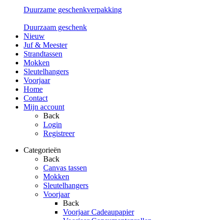
Duurzame geschenkverpakking
Duurzaam geschenk
Nieuw
Juf & Meester
Strandtassen
Mokken
Sleutelhangers
Voorjaar
Home
Contact
Mijn account
Back
Login
Registreer
Categorieën
Back
Canvas tassen
Mokken
Sleutelhangers
Voorjaar
Back
Voorjaar Cadeaupapier