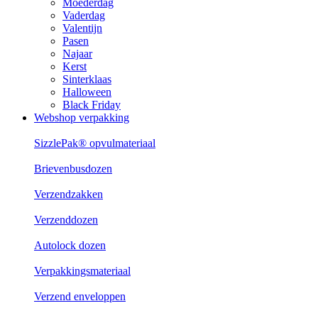
Moederdag
Vaderdag
Valentijn
Pasen
Najaar
Kerst
Sinterklaas
Halloween
Black Friday
Webshop verpakking
SizzlePak® opvulmateriaal
Brievenbusdozen
Verzendzakken
Verzenddozen
Autolock dozen
Verpakkingsmateriaal
Verzend enveloppen