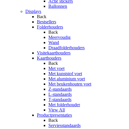
Actie stickers
Ballonnen
Displays
Back
Bestsellers
Folderhouders
Back
Meervoudig
Wand
Draadfolderhouders
Visitekaarthouders
Kaarthouders
Back
Met voet
Met kunststof voet
Met aluminium voet
Met beukenhouten voet
Z-standaards
L-standaards
T-standaards
Met folderhouder
View All
Productpresentaties
Back
Serviesstandaards