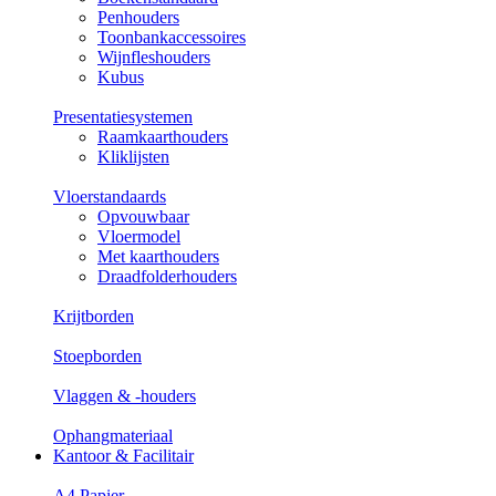
Penhouders
Toonbankaccessoires
Wijnfleshouders
Kubus
Presentatiesystemen
Raamkaarthouders
Kliklijsten
Vloerstandaards
Opvouwbaar
Vloermodel
Met kaarthouders
Draadfolderhouders
Krijtborden
Stoepborden
Vlaggen & -houders
Ophangmateriaal
Kantoor & Facilitair
A4 Papier