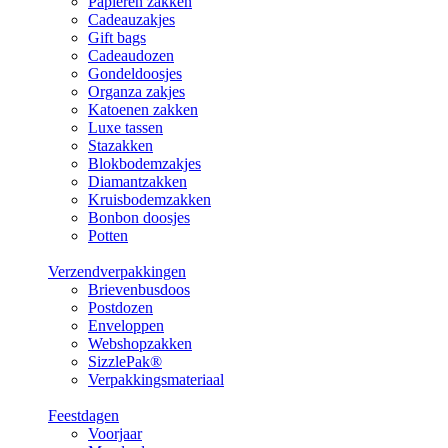
Papieren zakken
Cadeauzakjes
Gift bags
Cadeaudozen
Gondeldoosjes
Organza zakjes
Katoenen zakken
Luxe tassen
Stazakken
Blokbodemzakjes
Diamantzakken
Kruisbodemzakken
Bonbon doosjes
Potten
Verzendverpakkingen
Brievenbusdoos
Postdozen
Enveloppen
Webshopzakken
SizzlePak®
Verpakkingsmateriaal
Feestdagen
Voorjaar