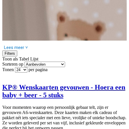
Lees meer ˅
Filters
Toon als
Tabel
Lijst
Sorteren op
Tonen
per pagina
De Baby collectie is zacht, lief en vol schattige details. Perfect voor
iedereen die cadeaus wil geven met zachte kleuren en speelse,
stijlvolle designs voor de allerkleinsten.
KP® Wenskaarten gevouwen - Hoera een
baby + beer - 5 stuks
Voor momenten waarop een persoonlijk gebaar telt, zijn er
gevouwen A6-wenskaarten. Deze kaarten maken elk cadeau of
pakket nét iets specialer met een lieve, vrolijke of unieke boodschap.
Ze worden geleverd per set van vijf, inclusief gekleurde enveloppen
die perfect bij het ontwerp passen.