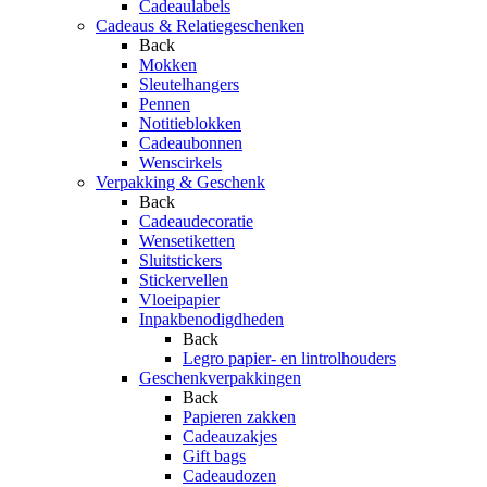
Cadeaulabels
Cadeaus & Relatiegeschenken
Back
Mokken
Sleutelhangers
Pennen
Notitieblokken
Cadeaubonnen
Wenscirkels
Verpakking & Geschenk
Back
Cadeaudecoratie
Wensetiketten
Sluitstickers
Stickervellen
Vloeipapier
Inpakbenodigdheden
Back
Legro papier- en lintrolhouders
Geschenkverpakkingen
Back
Papieren zakken
Cadeauzakjes
Gift bags
Cadeaudozen