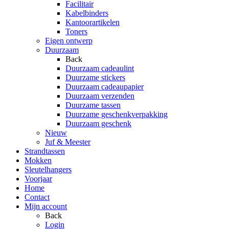
Facilitair
Kabelbinders
Kantoorartikelen
Toners
Eigen ontwerp
Duurzaam
Back
Duurzaam cadeaulint
Duurzame stickers
Duurzaam cadeaupapier
Duurzaam verzenden
Duurzame tassen
Duurzame geschenkverpakking
Duurzaam geschenk
Nieuw
Juf & Meester
Strandtassen
Mokken
Sleutelhangers
Voorjaar
Home
Contact
Mijn account
Back
Login