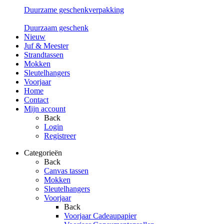
Duurzame geschenkverpakking
Duurzaam geschenk
Nieuw
Juf & Meester
Strandtassen
Mokken
Sleutelhangers
Voorjaar
Home
Contact
Mijn account
Back
Login
Registreer
Categorieën
Back
Canvas tassen
Mokken
Sleutelhangers
Voorjaar
Back
Voorjaar Cadeaupapier