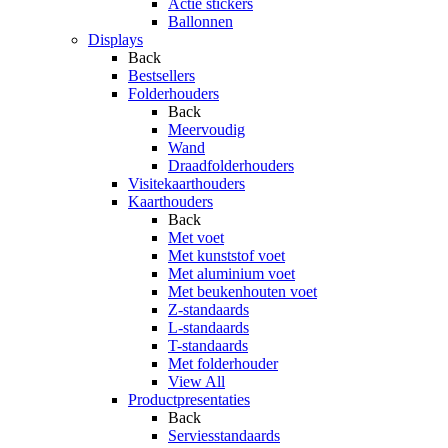
Actie stickers
Ballonnen
Displays
Back
Bestsellers
Folderhouders
Back
Meervoudig
Wand
Draadfolderhouders
Visitekaarthouders
Kaarthouders
Back
Met voet
Met kunststof voet
Met aluminium voet
Met beukenhouten voet
Z-standaards
L-standaards
T-standaards
Met folderhouder
View All
Productpresentaties
Back
Serviesstandaards