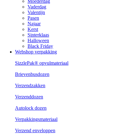
Moederdag
Vaderdag
Valentijn
Pasen
Najaar
Kerst
Sinterklaas
Halloween
Black Friday
Webshop verpakking
SizzlePak® opvulmateriaal
Brievenbusdozen
Verzendzakken
Verzenddozen
Autolock dozen
Verpakkingsmateriaal
Verzend enveloppen