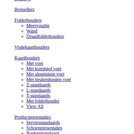
Bestsellers
Folderhouders
Meervoudig
Wand
Draadfolderhouders
Visitekaarthouders
Kaarthouders
Met voet
Met kunststof voet
Met aluminium voet
Met beukenhouten voet
Z-standaards
L-standaards
T-standaards
Met folderhouder
View All
Productpresentaties
Serviesstandaards
Schoenpresentaties
Boekenstandaard