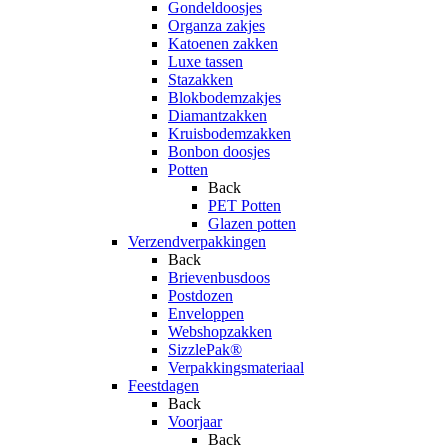
Gondeldoosjes
Organza zakjes
Katoenen zakken
Luxe tassen
Stazakken
Blokbodemzakjes
Diamantzakken
Kruisbodemzakken
Bonbon doosjes
Potten
Back
PET Potten
Glazen potten
Verzendverpakkingen
Back
Brievenbusdoos
Postdozen
Enveloppen
Webshopzakken
SizzlePak®
Verpakkingsmateriaal
Feestdagen
Back
Voorjaar
Back