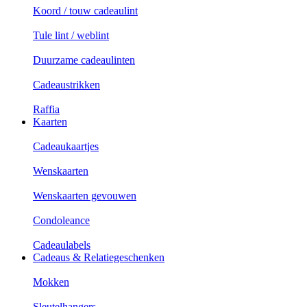
Koord / touw cadeaulint
Tule lint / weblint
Duurzame cadeaulinten
Cadeaustrikken
Raffia
Kaarten
Cadeaukaartjes
Wenskaarten
Wenskaarten gevouwen
Condoleance
Cadeaulabels
Cadeaus & Relatiegeschenken
Mokken
Sleutelhangers