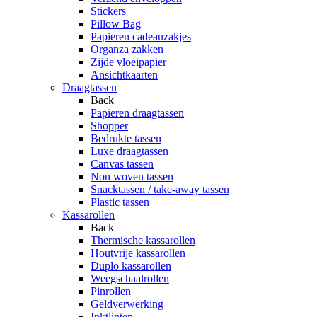
Stickers
Pillow Bag
Papieren cadeauzakjes
Organza zakken
Zijde vloeipapier
Ansichtkaarten
Draagtassen
Back
Papieren draagtassen
Shopper
Bedrukte tassen
Luxe draagtassen
Canvas tassen
Non woven tassen
Snacktassen / take-away tassen
Plastic tassen
Kassarollen
Back
Thermische kassarollen
Houtvrije kassarollen
Duplo kassarollen
Weegschaalrollen
Pinrollen
Geldverwerking
Inktlinten