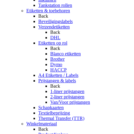
Tankstation rollen
Etiketten & toebehoren
Back
Beveiligingslabels
Verzendetiketten
Back
DHL
Etiketten op rol
Back
Blanco etiketten
Brother
Dymo
HACCP
A4 Etiketten / Labels
Prijstangen & labels
Back
1-liner prijstangen
2-liner prijstangen
Van/Voor prijstangen
Schapkaarten
Textielbeprijzing
Thermal Transfer (TTR)
Winkelmateriaal
Back