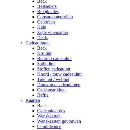
Back
Bestsellers
Bekijk alles
Consumentenrollen
Cellofaan
Kids
Zijde vloeipapier
Deals
Cadeaulinten
Back
Krullint
Bedrukt cadeaulint
Satijn lint
Stoffen cadeaulint
Koord / touw cadeaulint
Tule lint / weblint
Duurzame cadeaulinten
Cadeaustrikken
Raffia
Kaarten
Back
Cadeaukaartjes
Wenskaarten
Wenskaarten gevouwen
Condoleance