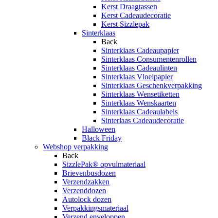
Kerst Draagtassen
Kerst Cadeaudecoratie
Kerst Sizzlepak
Sinterklaas
Back
Sinterklaas Cadeaupapier
Sinterklaas Consumentenrollen
Sinterklaas Cadeaulinten
Sinterklaas Vloeipapier
Sinterklaas Geschenkverpakking
Sinterklaas Wensetiketten
Sinterklaas Wenskaarten
Sinterklaas Cadeaulabels
Sinterlaas Cadeaudecoratie
Halloween
Black Friday
Webshop verpakking
Back
SizzlePak® opvulmateriaal
Brievenbusdozen
Verzendzakken
Verzenddozen
Autolock dozen
Verpakkingsmateriaal
Verzend enveloppen