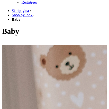
Registreer
Startpagina
/
Shop by look
/
Baby
Baby