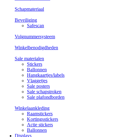
Schapmateriaal
Beveiliging
Safescan
Volgnummersysteem
Winkelbenodigdheden
Sale materialen
Stickers
Ballonnen
Hangkaartjes/labels
Vlaggetjes
Sale posters
Sale schapstroken
Sale plafondborden
Winkelaankleding
Raamstickers
Kortingsstickers
Actie stickers
Ballonnen
Displays