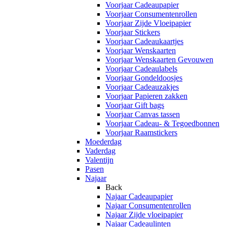
Voorjaar Cadeaupapier
Voorjaar Consumentenrollen
Voorjaar Zijde Vloeipapier
Voorjaar Stickers
Voorjaar Cadeaukaartjes
Voorjaar Wenskaarten
Voorjaar Wenskaarten Gevouwen
Voorjaar Cadeaulabels
Voorjaar Gondeldoosjes
Voorjaar Cadeauzakjes
Voorjaar Papieren zakken
Voorjaar Gift bags
Voorjaar Canvas tassen
Voorjaar Cadeau- & Tegoedbonnen
Voorjaar Raamstickers
Moederdag
Vaderdag
Valentijn
Pasen
Najaar
Back
Najaar Cadeaupapier
Najaar Consumentenrollen
Najaar Zijde vloeipapier
Najaar Cadeaulinten