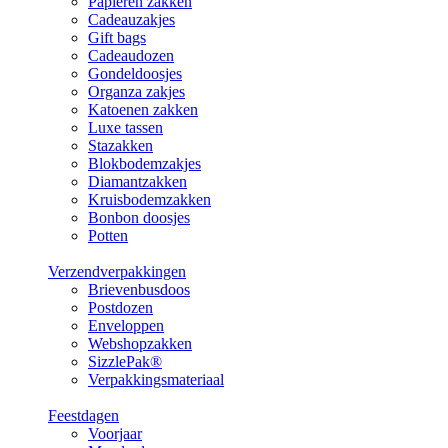
Papieren zakken
Cadeauzakjes
Gift bags
Cadeaudozen
Gondeldoosjes
Organza zakjes
Katoenen zakken
Luxe tassen
Stazakken
Blokbodemzakjes
Diamantzakken
Kruisbodemzakken
Bonbon doosjes
Potten
Verzendverpakkingen
Brievenbusdoos
Postdozen
Enveloppen
Webshopzakken
SizzlePak®
Verpakkingsmateriaal
Feestdagen
Voorjaar