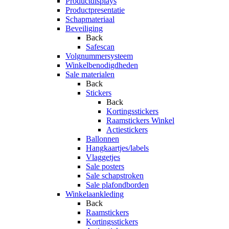
Productdisplays
Productpresentatie
Schapmateriaal
Beveiliging
Back
Safescan
Volgnummersysteem
Winkelbenodigdheden
Sale materialen
Back
Stickers
Back
Kortingsstickers
Raamstickers Winkel
Actiestickers
Ballonnen
Hangkaartjes/labels
Vlaggetjes
Sale posters
Sale schapstroken
Sale plafondborden
Winkelaankleding
Back
Raamstickers
Kortingsstickers