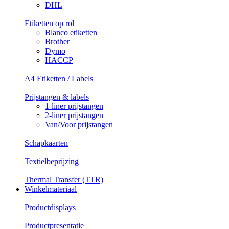
DHL
Etiketten op rol
Blanco etiketten
Brother
Dymo
HACCP
A4 Etiketten / Labels
Prijstangen & labels
1-liner prijstangen
2-liner prijstangen
Van/Voor prijstangen
Schapkaarten
Textielbeprijzing
Thermal Transfer (TTR)
Winkelmateriaal
Productdisplays
Productpresentatie