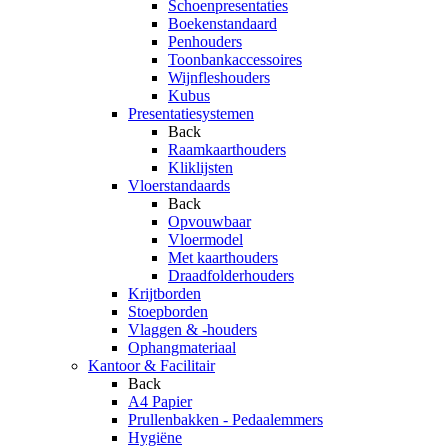
Schoenpresentaties
Boekenstandaard
Penhouders
Toonbankaccessoires
Wijnfleshouders
Kubus
Presentatiesystemen
Back
Raamkaarthouders
Kliklijsten
Vloerstandaards
Back
Opvouwbaar
Vloermodel
Met kaarthouders
Draadfolderhouders
Krijtborden
Stoepborden
Vlaggen & -houders
Ophangmateriaal
Kantoor & Facilitair
Back
A4 Papier
Prullenbakken - Pedaalemmers
Hygiëne