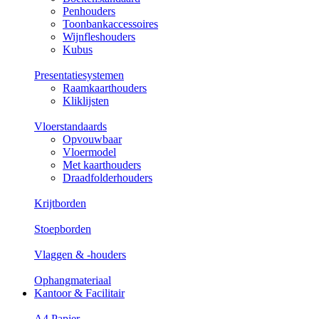
Penhouders
Toonbankaccessoires
Wijnfleshouders
Kubus
Presentatiesystemen
Raamkaarthouders
Kliklijsten
Vloerstandaards
Opvouwbaar
Vloermodel
Met kaarthouders
Draadfolderhouders
Krijtborden
Stoepborden
Vlaggen & -houders
Ophangmateriaal
Kantoor & Facilitair
A4 Papier