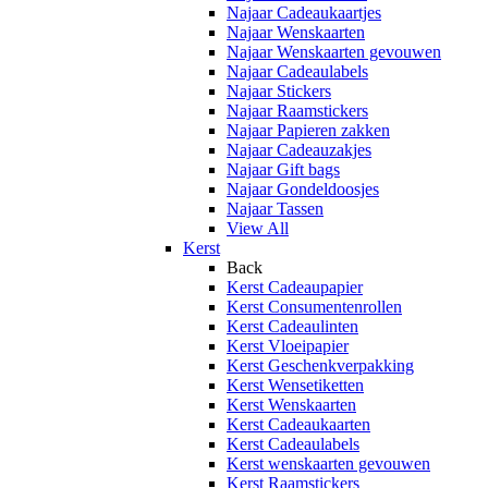
Najaar Cadeaukaartjes
Najaar Wenskaarten
Najaar Wenskaarten gevouwen
Najaar Cadeaulabels
Najaar Stickers
Najaar Raamstickers
Najaar Papieren zakken
Najaar Cadeauzakjes
Najaar Gift bags
Najaar Gondeldoosjes
Najaar Tassen
View All
Kerst
Back
Kerst Cadeaupapier
Kerst Consumentenrollen
Kerst Cadeaulinten
Kerst Vloeipapier
Kerst Geschenkverpakking
Kerst Wensetiketten
Kerst Wenskaarten
Kerst Cadeaukaarten
Kerst Cadeaulabels
Kerst wenskaarten gevouwen
Kerst Raamstickers