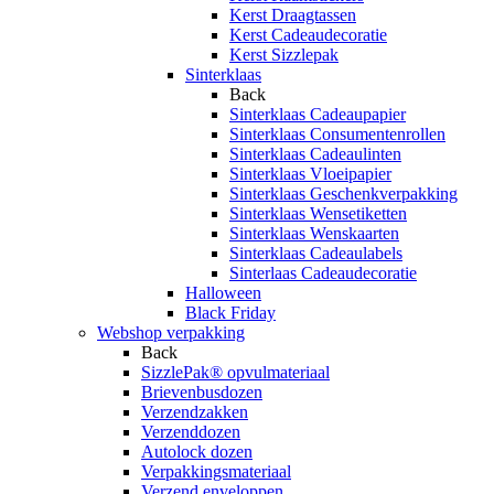
Kerst Draagtassen
Kerst Cadeaudecoratie
Kerst Sizzlepak
Sinterklaas
Back
Sinterklaas Cadeaupapier
Sinterklaas Consumentenrollen
Sinterklaas Cadeaulinten
Sinterklaas Vloeipapier
Sinterklaas Geschenkverpakking
Sinterklaas Wensetiketten
Sinterklaas Wenskaarten
Sinterklaas Cadeaulabels
Sinterlaas Cadeaudecoratie
Halloween
Black Friday
Webshop verpakking
Back
SizzlePak® opvulmateriaal
Brievenbusdozen
Verzendzakken
Verzenddozen
Autolock dozen
Verpakkingsmateriaal
Verzend enveloppen