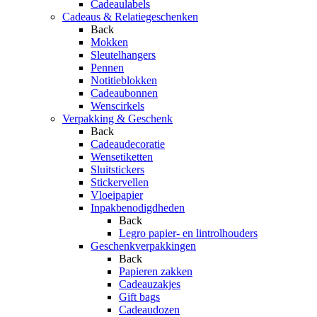
Cadeaulabels
Cadeaus & Relatiegeschenken
Back
Mokken
Sleutelhangers
Pennen
Notitieblokken
Cadeaubonnen
Wenscirkels
Verpakking & Geschenk
Back
Cadeaudecoratie
Wensetiketten
Sluitstickers
Stickervellen
Vloeipapier
Inpakbenodigdheden
Back
Legro papier- en lintrolhouders
Geschenkverpakkingen
Back
Papieren zakken
Cadeauzakjes
Gift bags
Cadeaudozen