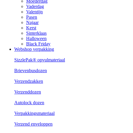
Moederdag
Vaderdag
Valentijn
Pasen
Najaar
Kerst
Sinterklaas
Halloween
Black Friday
Webshop verpakking
SizzlePak® opvulmateriaal
Brievenbusdozen
Verzendzakken
Verzenddozen
Autolock dozen
Verpakkingsmateriaal
Verzend enveloppen