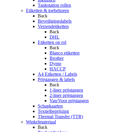
Tankstation rollen
Etiketten & toebehoren
Back
Beveiligingslabels
Verzendetiketten
Back
DHL
Etiketten op rol
Back
Blanco etiketten
Brother
Dymo
HACCP
A4 Etiketten / Labels
Prijstangen & labels
Back
1-liner prijstangen
2-liner prijstangen
Van/Voor prijstangen
Schapkaarten
Textielbeprijzing
Thermal Transfer (TTR)
Winkelmateriaal
Back