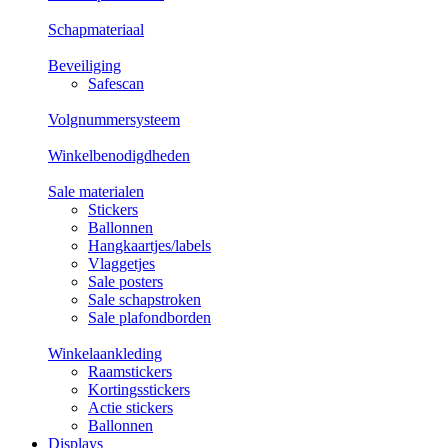
Schapmateriaal
Beveiliging
Safescan
Volgnummersysteem
Winkelbenodigdheden
Sale materialen
Stickers
Ballonnen
Hangkaartjes/labels
Vlaggetjes
Sale posters
Sale schapstroken
Sale plafondborden
Winkelaankleding
Raamstickers
Kortingsstickers
Actie stickers
Ballonnen
Displays