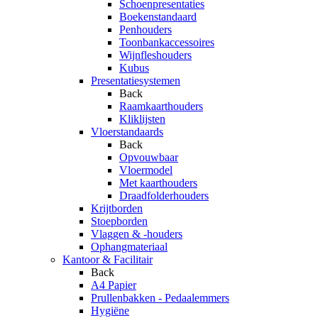
Schoenpresentaties
Boekenstandaard
Penhouders
Toonbankaccessoires
Wijnfleshouders
Kubus
Presentatiesystemen
Back
Raamkaarthouders
Kliklijsten
Vloerstandaards
Back
Opvouwbaar
Vloermodel
Met kaarthouders
Draadfolderhouders
Krijtborden
Stoepborden
Vlaggen & -houders
Ophangmateriaal
Kantoor & Facilitair
Back
A4 Papier
Prullenbakken - Pedaalemmers
Hygiëne