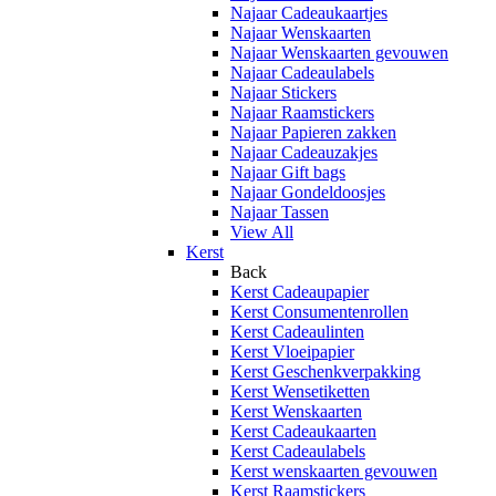
Najaar Cadeaukaartjes
Najaar Wenskaarten
Najaar Wenskaarten gevouwen
Najaar Cadeaulabels
Najaar Stickers
Najaar Raamstickers
Najaar Papieren zakken
Najaar Cadeauzakjes
Najaar Gift bags
Najaar Gondeldoosjes
Najaar Tassen
View All
Kerst
Back
Kerst Cadeaupapier
Kerst Consumentenrollen
Kerst Cadeaulinten
Kerst Vloeipapier
Kerst Geschenkverpakking
Kerst Wensetiketten
Kerst Wenskaarten
Kerst Cadeaukaarten
Kerst Cadeaulabels
Kerst wenskaarten gevouwen
Kerst Raamstickers