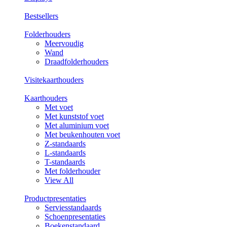
Bestsellers
Folderhouders
Meervoudig
Wand
Draadfolderhouders
Visitekaarthouders
Kaarthouders
Met voet
Met kunststof voet
Met aluminium voet
Met beukenhouten voet
Z-standaards
L-standaards
T-standaards
Met folderhouder
View All
Productpresentaties
Serviesstandaards
Schoenpresentaties
Boekenstandaard