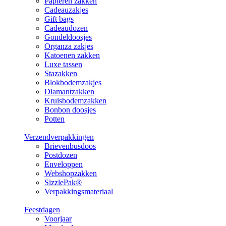
Papieren zakken
Cadeauzakjes
Gift bags
Cadeaudozen
Gondeldoosjes
Organza zakjes
Katoenen zakken
Luxe tassen
Stazakken
Blokbodemzakjes
Diamantzakken
Kruisbodemzakken
Bonbon doosjes
Potten
Verzendverpakkingen
Brievenbusdoos
Postdozen
Enveloppen
Webshopzakken
SizzlePak®
Verpakkingsmateriaal
Feestdagen
Voorjaar