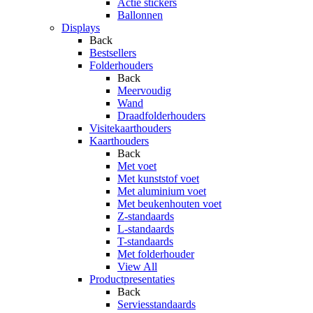
Actie stickers
Ballonnen
Displays
Back
Bestsellers
Folderhouders
Back
Meervoudig
Wand
Draadfolderhouders
Visitekaarthouders
Kaarthouders
Back
Met voet
Met kunststof voet
Met aluminium voet
Met beukenhouten voet
Z-standaards
L-standaards
T-standaards
Met folderhouder
View All
Productpresentaties
Back
Serviesstandaards