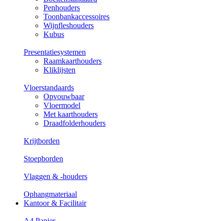
Penhouders
Toonbankaccessoires
Wijnfleshouders
Kubus
Presentatiesystemen
Raamkaarthouders
Kliklijsten
Vloerstandaards
Opvouwbaar
Vloermodel
Met kaarthouders
Draadfolderhouders
Krijtborden
Stoepborden
Vlaggen & -houders
Ophangmateriaal
Kantoor & Facilitair
A4 Papier