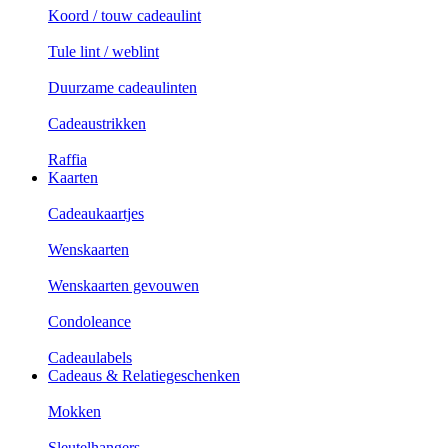
Koord / touw cadeaulint
Tule lint / weblint
Duurzame cadeaulinten
Cadeaustrikken
Raffia
Kaarten
Cadeaukaartjes
Wenskaarten
Wenskaarten gevouwen
Condoleance
Cadeaulabels
Cadeaus & Relatiegeschenken
Mokken
Sleutelhangers