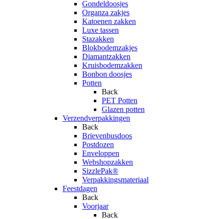
Gondeldoosjes
Organza zakjes
Katoenen zakken
Luxe tassen
Stazakken
Blokbodemzakjes
Diamantzakken
Kruisbodemzakken
Bonbon doosjes
Potten
Back
PET Potten
Glazen potten
Verzendverpakkingen
Back
Brievenbusdoos
Postdozen
Enveloppen
Webshopzakken
SizzlePak®
Verpakkingsmateriaal
Feestdagen
Back
Voorjaar
Back