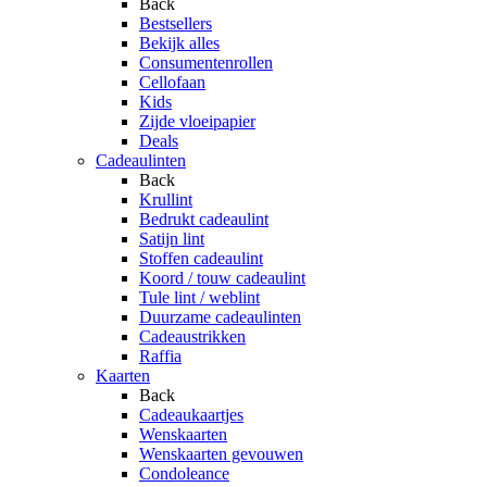
Back
Bestsellers
Bekijk alles
Consumentenrollen
Cellofaan
Kids
Zijde vloeipapier
Deals
Cadeaulinten
Back
Krullint
Bedrukt cadeaulint
Satijn lint
Stoffen cadeaulint
Koord / touw cadeaulint
Tule lint / weblint
Duurzame cadeaulinten
Cadeaustrikken
Raffia
Kaarten
Back
Cadeaukaartjes
Wenskaarten
Wenskaarten gevouwen
Condoleance