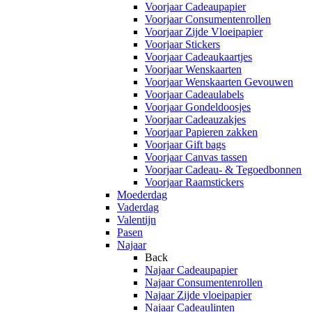
Voorjaar Cadeaupapier
Voorjaar Consumentenrollen
Voorjaar Zijde Vloeipapier
Voorjaar Stickers
Voorjaar Cadeaukaartjes
Voorjaar Wenskaarten
Voorjaar Wenskaarten Gevouwen
Voorjaar Cadeaulabels
Voorjaar Gondeldoosjes
Voorjaar Cadeauzakjes
Voorjaar Papieren zakken
Voorjaar Gift bags
Voorjaar Canvas tassen
Voorjaar Cadeau- & Tegoedbonnen
Voorjaar Raamstickers
Moederdag
Vaderdag
Valentijn
Pasen
Najaar
Back
Najaar Cadeaupapier
Najaar Consumentenrollen
Najaar Zijde vloeipapier
Najaar Cadeaulinten