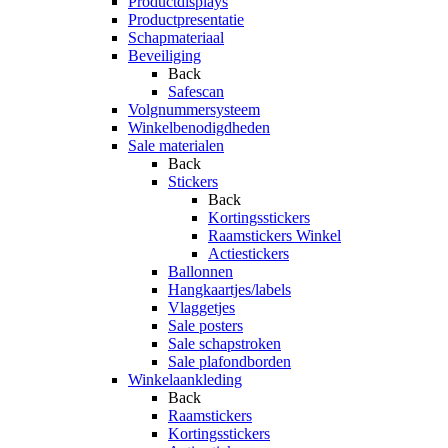
Productdisplays
Productpresentatie
Schapmateriaal
Beveiliging
Back
Safescan
Volgnummersysteem
Winkelbenodigdheden
Sale materialen
Back
Stickers
Back
Kortingsstickers
Raamstickers Winkel
Actiestickers
Ballonnen
Hangkaartjes/labels
Vlaggetjes
Sale posters
Sale schapstroken
Sale plafondborden
Winkelaankleding
Back
Raamstickers
Kortingsstickers