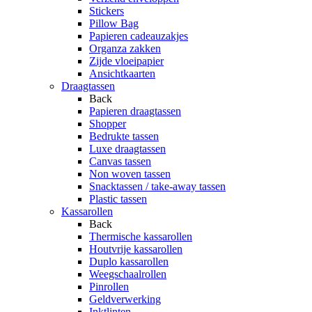
Stickers
Pillow Bag
Papieren cadeauzakjes
Organza zakken
Zijde vloeipapier
Ansichtkaarten
Draagtassen
Back
Papieren draagtassen
Shopper
Bedrukte tassen
Luxe draagtassen
Canvas tassen
Non woven tassen
Snacktassen / take-away tassen
Plastic tassen
Kassarollen
Back
Thermische kassarollen
Houtvrije kassarollen
Duplo kassarollen
Weegschaalrollen
Pinrollen
Geldverwerking
Inktlinten