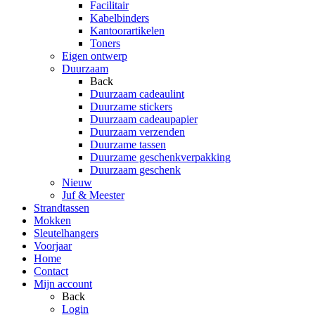
Facilitair
Kabelbinders
Kantoorartikelen
Toners
Eigen ontwerp
Duurzaam
Back
Duurzaam cadeaulint
Duurzame stickers
Duurzaam cadeaupapier
Duurzaam verzenden
Duurzame tassen
Duurzame geschenkverpakking
Duurzaam geschenk
Nieuw
Juf & Meester
Strandtassen
Mokken
Sleutelhangers
Voorjaar
Home
Contact
Mijn account
Back
Login