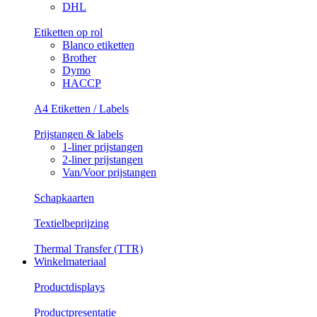
DHL
Etiketten op rol
Blanco etiketten
Brother
Dymo
HACCP
A4 Etiketten / Labels
Prijstangen & labels
1-liner prijstangen
2-liner prijstangen
Van/Voor prijstangen
Schapkaarten
Textielbeprijzing
Thermal Transfer (TTR)
Winkelmateriaal
Productdisplays
Productpresentatie