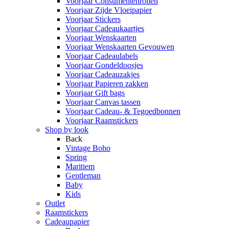
Voorjaar Consumentenrollen
Voorjaar Zijde Vloeipapier
Voorjaar Stickers
Voorjaar Cadeaukaartjes
Voorjaar Wenskaarten
Voorjaar Wenskaarten Gevouwen
Voorjaar Cadeaulabels
Voorjaar Gondeldoosjes
Voorjaar Cadeauzakjes
Voorjaar Papieren zakken
Voorjaar Gift bags
Voorjaar Canvas tassen
Voorjaar Cadeau- & Tegoedbonnen
Voorjaar Raamstickers
Shop by look
Back
Vintage Boho
Spring
Maritiem
Gentleman
Baby
Kids
Outlet
Raamstickers
Cadeaupapier