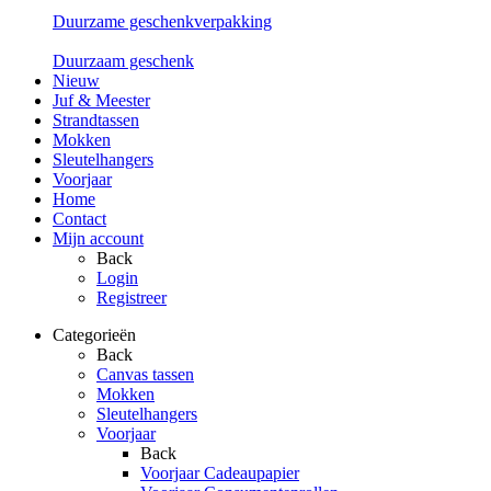
Duurzame geschenkverpakking
Duurzaam geschenk
Nieuw
Juf & Meester
Strandtassen
Mokken
Sleutelhangers
Voorjaar
Home
Contact
Mijn account
Back
Login
Registreer
Categorieën
Back
Canvas tassen
Mokken
Sleutelhangers
Voorjaar
Back
Voorjaar Cadeaupapier