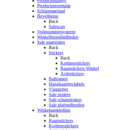
Productdisplays
Productpresentatie
Schapmateriaal
Beveiliging
Back
Safescan
Volgnummersysteem
Winkelbenodigdheden
Sale materialen
Back
Stickers
Back
Kortingsstickers
Raamstickers Winkel
Actiestickers
Ballonnen
Hangkaartjes/labels
Vlaggetjes
Sale posters
Sale schapstroken
Sale plafondborden
Winkelaankleding
Back
Raamstickers
Kortingsstickers