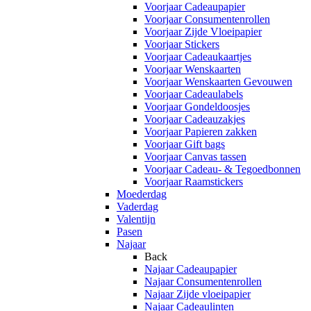
Voorjaar Cadeaupapier
Voorjaar Consumentenrollen
Voorjaar Zijde Vloeipapier
Voorjaar Stickers
Voorjaar Cadeaukaartjes
Voorjaar Wenskaarten
Voorjaar Wenskaarten Gevouwen
Voorjaar Cadeaulabels
Voorjaar Gondeldoosjes
Voorjaar Cadeauzakjes
Voorjaar Papieren zakken
Voorjaar Gift bags
Voorjaar Canvas tassen
Voorjaar Cadeau- & Tegoedbonnen
Voorjaar Raamstickers
Moederdag
Vaderdag
Valentijn
Pasen
Najaar
Back
Najaar Cadeaupapier
Najaar Consumentenrollen
Najaar Zijde vloeipapier
Najaar Cadeaulinten