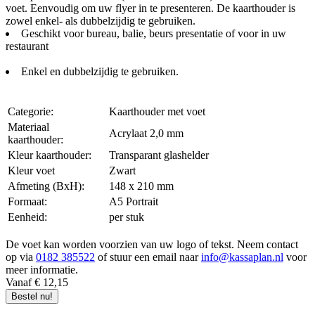
voet. Eenvoudig om uw flyer in te presenteren. De kaarthouder is
zowel enkel- als dubbelzijdig te gebruiken.
Geschikt voor bureau, balie, beurs presentatie of voor in uw
restaurant
Enkel en dubbelzijdig te gebruiken.
Categorie:
Kaarthouder met voet
Materiaal
Acrylaat 2,0 mm
kaarthouder:
Kleur kaarthouder:
Transparant glashelder
Kleur voet
Zwart
Afmeting (BxH):
148 x 210 mm
Formaat:
A5 Portrait
Eenheid:
per stuk
De voet kan worden voorzien van uw logo of tekst. Neem contact
op via
0182 385522
of stuur een email naar
info@kassaplan.nl
voor
meer informatie.
Vanaf € 12,15
Bestel nu!