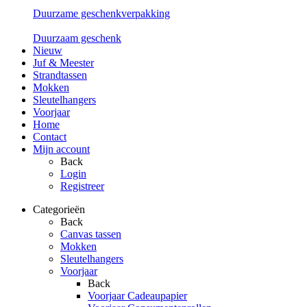
Duurzame geschenkverpakking
Duurzaam geschenk
Nieuw
Juf & Meester
Strandtassen
Mokken
Sleutelhangers
Voorjaar
Home
Contact
Mijn account
Back
Login
Registreer
Categorieën
Back
Canvas tassen
Mokken
Sleutelhangers
Voorjaar
Back
Voorjaar Cadeaupapier