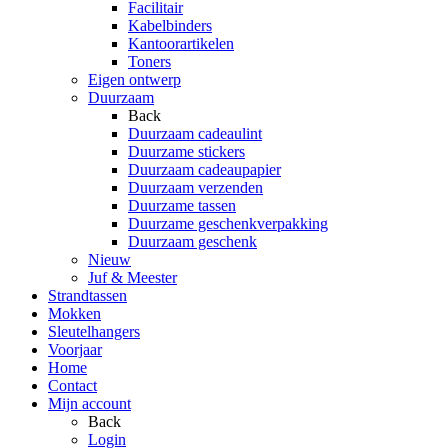
Facilitair
Kabelbinders
Kantoorartikelen
Toners
Eigen ontwerp
Duurzaam
Back
Duurzaam cadeaulint
Duurzame stickers
Duurzaam cadeaupapier
Duurzaam verzenden
Duurzame tassen
Duurzame geschenkverpakking
Duurzaam geschenk
Nieuw
Juf & Meester
Strandtassen
Mokken
Sleutelhangers
Voorjaar
Home
Contact
Mijn account
Back
Login