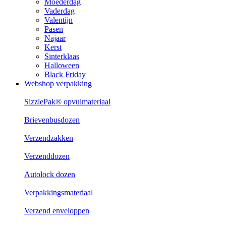
Moederdag
Vaderdag
Valentijn
Pasen
Najaar
Kerst
Sinterklaas
Halloween
Black Friday
Webshop verpakking
SizzlePak® opvulmateriaal
Brievenbusdozen
Verzendzakken
Verzenddozen
Autolock dozen
Verpakkingsmateriaal
Verzend enveloppen