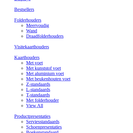
Bestsellers
Folderhouders
Meervoudig
Wand
Draadfolderhouders
Visitekaarthouders
Kaarthouders
Met voet
Met kunststof voet
Met aluminium voet
Met beukenhouten voet
Z-standaards
L-standaards
T-standaards
Met folderhouder
View All
Productpresentaties
Serviesstandaards
Schoenpresentaties
Boekenstandaard