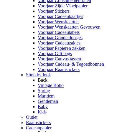
Voorjaar Consumentenrollen
Voorjaar Zijde Vloeipapier
Voorjaar Stickers
Voorjaar Cadeaukaartjes
Voorjaar Wenskaarten
Voorjaar Wenskaarten Gevouwen
Voorjaar Cadeaulabels
Voorjaar Gondeldoosjes
Voorjaar Cadeauzakjes
Voorjaar Papieren zakken
Voorjaar Gift bags
Voorjaar Canvas tassen
Voorjaar Cadeau- & Tegoedbonnen
Voorjaar Raamstickers
Shop by look
Back
Vintage Boho
Spring
Maritiem
Gentleman
Baby
Kids
Outlet
Raamstickers
Cadeaupapier