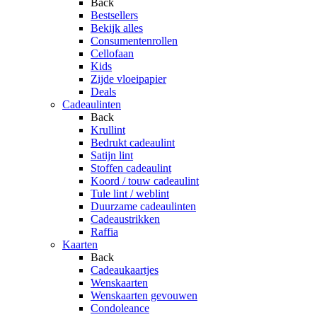
Back
Bestsellers
Bekijk alles
Consumentenrollen
Cellofaan
Kids
Zijde vloeipapier
Deals
Cadeaulinten
Back
Krullint
Bedrukt cadeaulint
Satijn lint
Stoffen cadeaulint
Koord / touw cadeaulint
Tule lint / weblint
Duurzame cadeaulinten
Cadeaustrikken
Raffia
Kaarten
Back
Cadeaukaartjes
Wenskaarten
Wenskaarten gevouwen
Condoleance