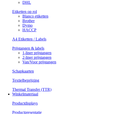
DHL
Etiketten op rol
Blanco etiketten
Brother
Dymo
HACCP
A4 Etiketten / Labels
Prijstangen & labels
1-liner prijstangen
2-liner prijstangen
Van/Voor prijstangen
Schapkaarten
Textielbeprijzing
Thermal Transfer (TTR)
Winkelmateriaal
Productdisplays
Productpresentatie