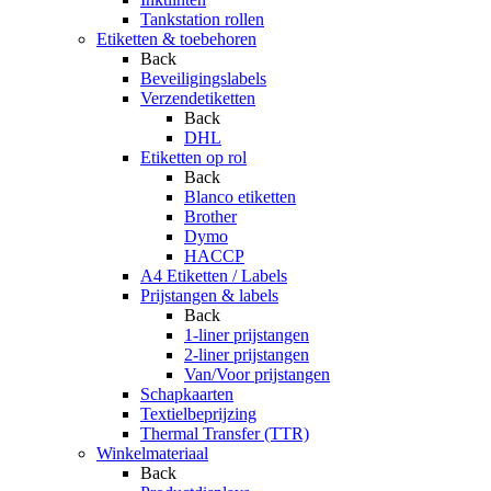
Tankstation rollen
Etiketten & toebehoren
Back
Beveiligingslabels
Verzendetiketten
Back
DHL
Etiketten op rol
Back
Blanco etiketten
Brother
Dymo
HACCP
A4 Etiketten / Labels
Prijstangen & labels
Back
1-liner prijstangen
2-liner prijstangen
Van/Voor prijstangen
Schapkaarten
Textielbeprijzing
Thermal Transfer (TTR)
Winkelmateriaal
Back