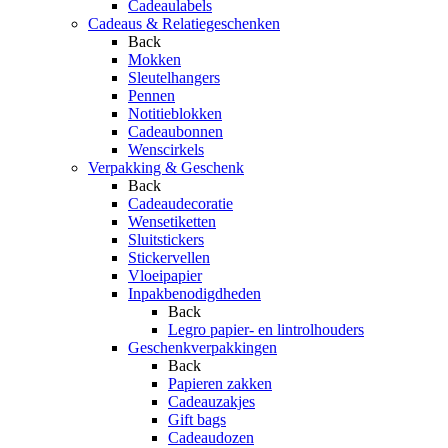
Cadeaulabels
Cadeaus & Relatiegeschenken
Back
Mokken
Sleutelhangers
Pennen
Notitieblokken
Cadeaubonnen
Wenscirkels
Verpakking & Geschenk
Back
Cadeaudecoratie
Wensetiketten
Sluitstickers
Stickervellen
Vloeipapier
Inpakbenodigdheden
Back
Legro papier- en lintrolhouders
Geschenkverpakkingen
Back
Papieren zakken
Cadeauzakjes
Gift bags
Cadeaudozen