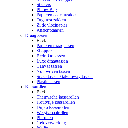
Stickers
Pillow Bag
Papieren cadeauzakjes
Organza zakken
Zijde vloeipapier
Ansichtkaarten
Draagtassen
Back
Papieren draagtassen
Shopper
Bedrukte tassen
Luxe draagtassen
Canvas tassen
Non woven tassen
Snacktassen / take-away tassen
Plastic tassen
Kassarollen
Back
Thermische kassarollen
Houtvrije kassarollen
Duplo kassarollen
Weegschaalrollen
Pinrollen
Geldverwerking
Inktlinten