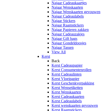
Najaar Cadeaukaartjes
Najaar Wenskaarten
Najaar Wenskaarten gevouwen
Najaar Cadeaulabels
Najaar Stickers
Najaar Raamstickers
Najaar Papieren zakken
Najaar Cadeauzakjes
Najaar Gift bags
Najaar Gondeldoosjes
Najaar Tassen
View All
Kerst
Back
Kerst Cadeaupapier
Kerst Consumentenrollen
Kerst Cadeaulinten
Kerst Vloeipapier
Kerst Geschenkverpakking
Kerst Wensetiketten
Kerst Wenskaarten
Kerst Cadeaukaarten
Kerst Cadeaulabels
Kerst wenskaarten gevouwen
Kerst Raamstickers