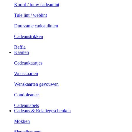
Koord / touw cadeaulint
Tule lint / weblint
Duurzame cadeaulinten
Cadeaustrikken
Raffia
Kaarten
Cadeaukaartjes
Wenskaarten
Wenskaarten gevouwen
Condoleance
Cadeaulabels
Cadeaus & Relatiegeschenken
Mokken
Sleutelhangers