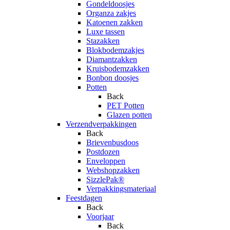
Gondeldoosjes
Organza zakjes
Katoenen zakken
Luxe tassen
Stazakken
Blokbodemzakjes
Diamantzakken
Kruisbodemzakken
Bonbon doosjes
Potten
Back
PET Potten
Glazen potten
Verzendverpakkingen
Back
Brievenbusdoos
Postdozen
Enveloppen
Webshopzakken
SizzlePak®
Verpakkingsmateriaal
Feestdagen
Back
Voorjaar
Back