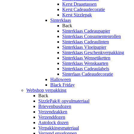
Kerst Draagtassen
Kerst Cadeaudecoratie
Kerst Sizzlepak
Sinterklaas
Back
Sinterklaas Cadeaupapier
Sinterklaas Consumentenrollen
Sinterklaas Cadeaulinten
Sinterklaas Vloeipapier
Sinterklaas Geschenkverpakking
Sinterklaas Wensetiketten
Sinterklaas Wenskaarten
Sinterklaas Cadeaulabels
Sinterlaas Cadeaudecoratie
Halloween
Black Friday
Webshop verpakking
Back
SizzlePak® opvulmateriaal
Brievenbusdozen
Verzendzakken
Verzenddozen
Autolock dozen
Verpakkingsmateriaal
Verzend enveloppen