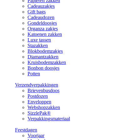
Papieren zakken
Cadeauzakjes
Gift bags
Cadeaudozen
Gondeldoosjes
Organza zakjes
Katoenen zakken
Luxe tassen
Stazakken
Blokbodemzakjes
Diamantzakken
Kruisbodemzakken
Bonbon doosjes
Potten
Verzendverpakkingen
Brievenbusdoos
Postdozen
Enveloppen
Webshopzakken
SizzlePak®
Verpakkingsmateriaal
Feestdagen
Voorjaar