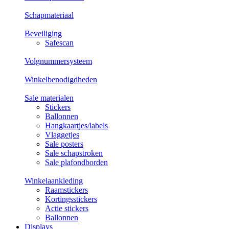
Schapmateriaal
Beveiliging
Safescan
Volgnummersysteem
Winkelbenodigdheden
Sale materialen
Stickers
Ballonnen
Hangkaartjes/labels
Vlaggetjes
Sale posters
Sale schapstroken
Sale plafondborden
Winkelaankleding
Raamstickers
Kortingsstickers
Actie stickers
Ballonnen
Displays