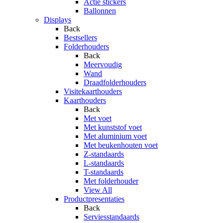
Actie stickers
Ballonnen
Displays
Back
Bestsellers
Folderhouders
Back
Meervoudig
Wand
Draadfolderhouders
Visitekaarthouders
Kaarthouders
Back
Met voet
Met kunststof voet
Met aluminium voet
Met beukenhouten voet
Z-standaards
L-standaards
T-standaards
Met folderhouder
View All
Productpresentaties
Back
Serviesstandaards