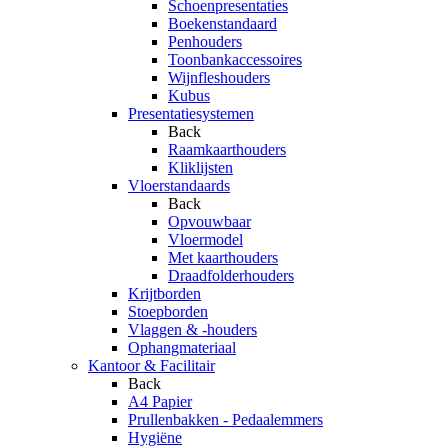
Schoenpresentaties
Boekenstandaard
Penhouders
Toonbankaccessoires
Wijnfleshouders
Kubus
Presentatiesystemen
Back
Raamkaarthouders
Kliklijsten
Vloerstandaards
Back
Opvouwbaar
Vloermodel
Met kaarthouders
Draadfolderhouders
Krijtborden
Stoepborden
Vlaggen & -houders
Ophangmateriaal
Kantoor & Facilitair
Back
A4 Papier
Prullenbakken - Pedaalemmers
Hygiëne