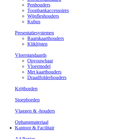
Penhouders
Toonbankaccessoires
Wijnfleshouders
Kubus
Presentatiesystemen
Raamkaarthouders
Kliklijsten
Vloerstandaards
Opvouwbaar
Vloermodel
Met kaarthouders
Draadfolderhouders
Krijtborden
Stoepborden
Vlaggen & -houders
Ophangmateriaal
Kantoor & Facilitair
A4 Papier