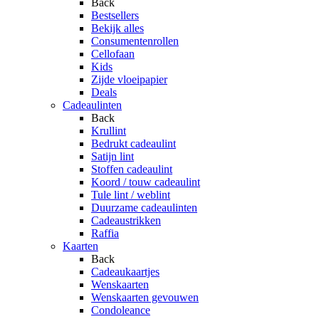
Back
Bestsellers
Bekijk alles
Consumentenrollen
Cellofaan
Kids
Zijde vloeipapier
Deals
Cadeaulinten
Back
Krullint
Bedrukt cadeaulint
Satijn lint
Stoffen cadeaulint
Koord / touw cadeaulint
Tule lint / weblint
Duurzame cadeaulinten
Cadeaustrikken
Raffia
Kaarten
Back
Cadeaukaartjes
Wenskaarten
Wenskaarten gevouwen
Condoleance