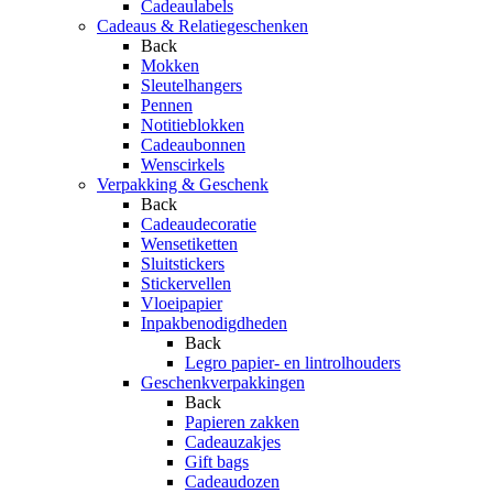
Cadeaulabels
Cadeaus & Relatiegeschenken
Back
Mokken
Sleutelhangers
Pennen
Notitieblokken
Cadeaubonnen
Wenscirkels
Verpakking & Geschenk
Back
Cadeaudecoratie
Wensetiketten
Sluitstickers
Stickervellen
Vloeipapier
Inpakbenodigdheden
Back
Legro papier- en lintrolhouders
Geschenkverpakkingen
Back
Papieren zakken
Cadeauzakjes
Gift bags
Cadeaudozen