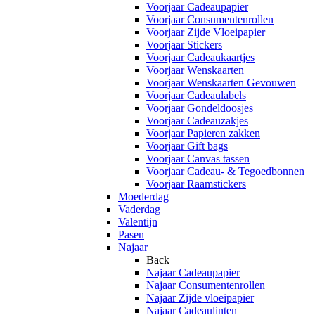
Voorjaar Cadeaupapier
Voorjaar Consumentenrollen
Voorjaar Zijde Vloeipapier
Voorjaar Stickers
Voorjaar Cadeaukaartjes
Voorjaar Wenskaarten
Voorjaar Wenskaarten Gevouwen
Voorjaar Cadeaulabels
Voorjaar Gondeldoosjes
Voorjaar Cadeauzakjes
Voorjaar Papieren zakken
Voorjaar Gift bags
Voorjaar Canvas tassen
Voorjaar Cadeau- & Tegoedbonnen
Voorjaar Raamstickers
Moederdag
Vaderdag
Valentijn
Pasen
Najaar
Back
Najaar Cadeaupapier
Najaar Consumentenrollen
Najaar Zijde vloeipapier
Najaar Cadeaulinten