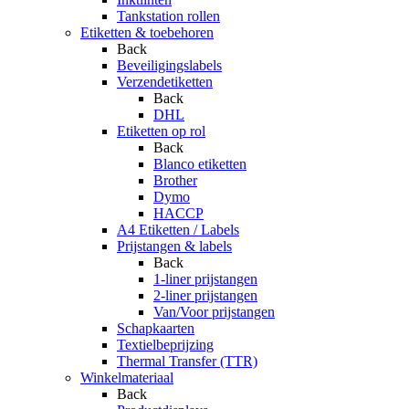
Tankstation rollen
Etiketten & toebehoren
Back
Beveiligingslabels
Verzendetiketten
Back
DHL
Etiketten op rol
Back
Blanco etiketten
Brother
Dymo
HACCP
A4 Etiketten / Labels
Prijstangen & labels
Back
1-liner prijstangen
2-liner prijstangen
Van/Voor prijstangen
Schapkaarten
Textielbeprijzing
Thermal Transfer (TTR)
Winkelmateriaal
Back