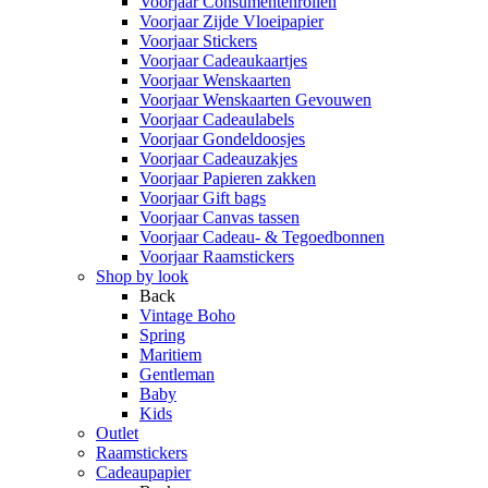
Voorjaar Consumentenrollen
Voorjaar Zijde Vloeipapier
Voorjaar Stickers
Voorjaar Cadeaukaartjes
Voorjaar Wenskaarten
Voorjaar Wenskaarten Gevouwen
Voorjaar Cadeaulabels
Voorjaar Gondeldoosjes
Voorjaar Cadeauzakjes
Voorjaar Papieren zakken
Voorjaar Gift bags
Voorjaar Canvas tassen
Voorjaar Cadeau- & Tegoedbonnen
Voorjaar Raamstickers
Shop by look
Back
Vintage Boho
Spring
Maritiem
Gentleman
Baby
Kids
Outlet
Raamstickers
Cadeaupapier