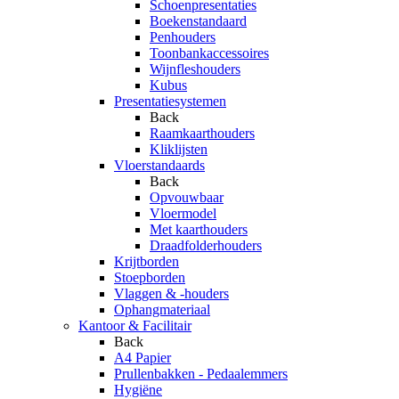
Schoenpresentaties
Boekenstandaard
Penhouders
Toonbankaccessoires
Wijnfleshouders
Kubus
Presentatiesystemen
Back
Raamkaarthouders
Kliklijsten
Vloerstandaards
Back
Opvouwbaar
Vloermodel
Met kaarthouders
Draadfolderhouders
Krijtborden
Stoepborden
Vlaggen & -houders
Ophangmateriaal
Kantoor & Facilitair
Back
A4 Papier
Prullenbakken - Pedaalemmers
Hygiëne