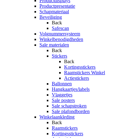
Productdisplays
Productpresentatie
Schapmateriaal
Beveiliging
Back
Safescan
Volgnummersysteem
Winkelbenodigdheden
Sale materialen
Back
Stickers
Back
Kortingsstickers
Raamstickers Winkel
Actiestickers
Ballonnen
Hangkaartjes/labels
Vlaggetjes
Sale posters
Sale schapstroken
Sale plafondborden
Winkelaankleding
Back
Raamstickers
Kortingsstickers