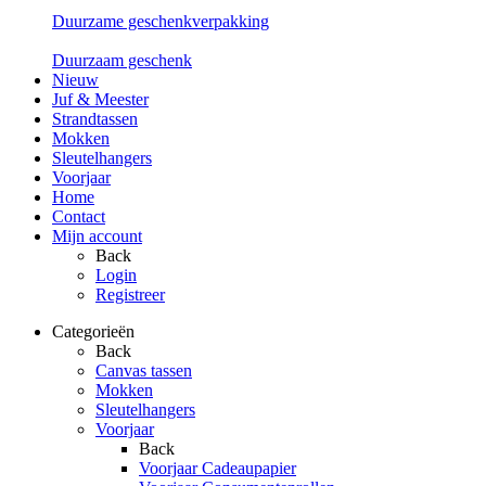
Duurzame geschenkverpakking
Duurzaam geschenk
Nieuw
Juf & Meester
Strandtassen
Mokken
Sleutelhangers
Voorjaar
Home
Contact
Mijn account
Back
Login
Registreer
Categorieën
Back
Canvas tassen
Mokken
Sleutelhangers
Voorjaar
Back
Voorjaar Cadeaupapier