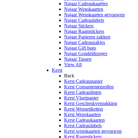
Najaar Cadeaukaartjes
Najaar Wenskaarten
Najaar Wenskaarten gevouwen
Najaar Cadeaulabels
Najaar Stickers
Najaar Raamstickers
Najaar Papieren zakken
Najaar Cadeauzakjes
Najaar Gift bags
Najaar Gondeldoosjes
Najaar Tassen
View All
Kerst
Back
Kerst Cadeaupapier
Kerst Consumentenrollen
Kerst Cadeaulinten
Kerst Vloeipapier
Kerst Geschenkverpakking
Kerst Wensetiketten
Kerst Wenskaarten
Kerst Cadeaukaarten
Kerst Cadeaulabels
Kerst wenskaarten gevouwen
Kerst Raamstickers