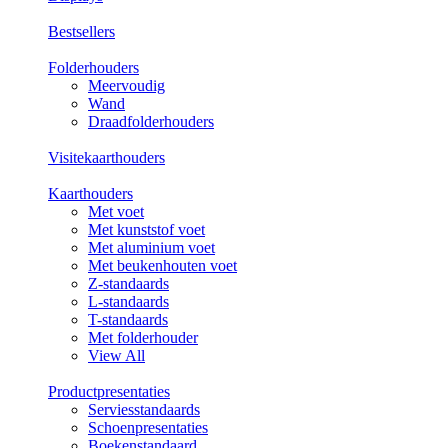
Bestsellers
Folderhouders
Meervoudig
Wand
Draadfolderhouders
Visitekaarthouders
Kaarthouders
Met voet
Met kunststof voet
Met aluminium voet
Met beukenhouten voet
Z-standaards
L-standaards
T-standaards
Met folderhouder
View All
Productpresentaties
Serviesstandaards
Schoenpresentaties
Boekenstandaard