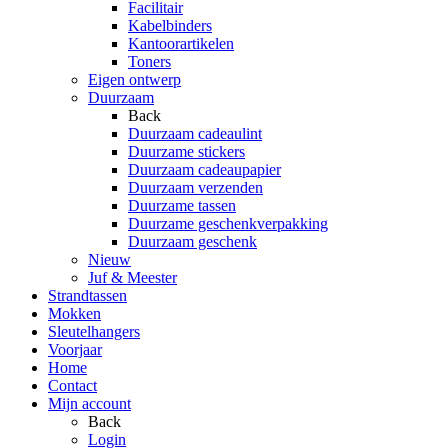
Facilitair
Kabelbinders
Kantoorartikelen
Toners
Eigen ontwerp
Duurzaam
Back
Duurzaam cadeaulint
Duurzame stickers
Duurzaam cadeaupapier
Duurzaam verzenden
Duurzame tassen
Duurzame geschenkverpakking
Duurzaam geschenk
Nieuw
Juf & Meester
Strandtassen
Mokken
Sleutelhangers
Voorjaar
Home
Contact
Mijn account
Back
Login