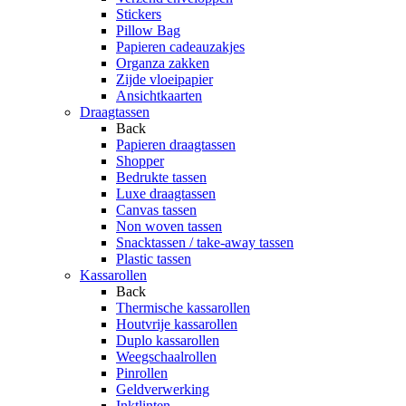
Stickers
Pillow Bag
Papieren cadeauzakjes
Organza zakken
Zijde vloeipapier
Ansichtkaarten
Draagtassen
Back
Papieren draagtassen
Shopper
Bedrukte tassen
Luxe draagtassen
Canvas tassen
Non woven tassen
Snacktassen / take-away tassen
Plastic tassen
Kassarollen
Back
Thermische kassarollen
Houtvrije kassarollen
Duplo kassarollen
Weegschaalrollen
Pinrollen
Geldverwerking
Inktlinten