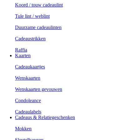
Koord / touw cadeaulint
Tule lint / weblint
Duurzame cadeaulinten
Cadeaustrikken
Raffia
Kaarten
Cadeaukaartjes
Wenskaarten
Wenskaarten gevouwen
Condoleance
Cadeaulabels
Cadeaus & Relatiegeschenken
Mokken
Sleutelhangers