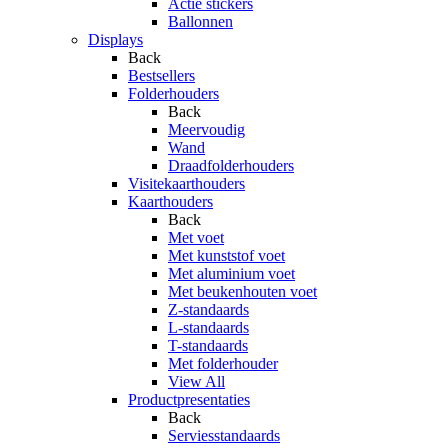
Actie stickers
Ballonnen
Displays
Back
Bestsellers
Folderhouders
Back
Meervoudig
Wand
Draadfolderhouders
Visitekaarthouders
Kaarthouders
Back
Met voet
Met kunststof voet
Met aluminium voet
Met beukenhouten voet
Z-standaards
L-standaards
T-standaards
Met folderhouder
View All
Productpresentaties
Back
Serviesstandaards