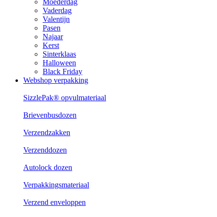
Moederdag
Vaderdag
Valentijn
Pasen
Najaar
Kerst
Sinterklaas
Halloween
Black Friday
Webshop verpakking
SizzlePak® opvulmateriaal
Brievenbusdozen
Verzendzakken
Verzenddozen
Autolock dozen
Verpakkingsmateriaal
Verzend enveloppen