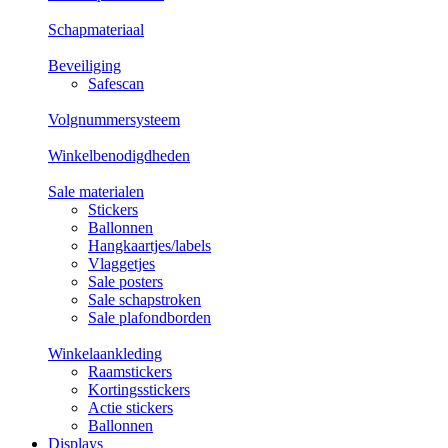
Schapmateriaal
Beveiliging
Safescan
Volgnummersysteem
Winkelbenodigdheden
Sale materialen
Stickers
Ballonnen
Hangkaartjes/labels
Vlaggetjes
Sale posters
Sale schapstroken
Sale plafondborden
Winkelaankleding
Raamstickers
Kortingsstickers
Actie stickers
Ballonnen
Displays