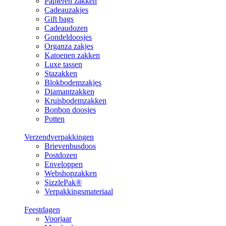
Papieren zakken
Cadeauzakjes
Gift bags
Cadeaudozen
Gondeldoosjes
Organza zakjes
Katoenen zakken
Luxe tassen
Stazakken
Blokbodemzakjes
Diamantzakken
Kruisbodemzakken
Bonbon doosjes
Potten
Verzendverpakkingen
Brievenbusdoos
Postdozen
Enveloppen
Webshopzakken
SizzlePak®
Verpakkingsmateriaal
Feestdagen
Voorjaar