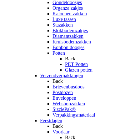
Gondeldoosjes
Organza zakjes
Katoenen zakken
Luxe tassen
Stazakken
Blokbodemzakjes
Diamantzakken
Kruisbodemzakken
Bonbon doosjes
Potten
Back
PET Potten
Glazen potten
Verzendverpakkingen
Back
Brievenbusdoos
Postdozen
Enveloppen
Webshopzakken
SizzlePak®
Verpakkingsmateriaal
Feestdagen
Back
Voorjaar
Back