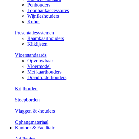
Penhouders
Toonbankaccessoires
Wijnfleshouders
Kubus
Presentatiesystemen
Raamkaarthouders
Kliklijsten
Vloerstandaards
Opvouwbaar
Vloermodel
Met kaarthouders
Draadfolderhouders
Krijtborden
Stoepborden
Vlaggen & -houders
Ophangmateriaal
Kantoor & Facilitair
A4 Papier