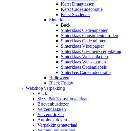
Kerst Draagtassen
Kerst Cadeaudecoratie
Kerst Sizzlepak
Sinterklaas
Back
Sinterklaas Cadeaupapier
Sinterklaas Consumentenrollen
Sinterklaas Cadeaulinten
Sinterklaas Vloeipapier
Sinterklaas Geschenkverpakking
Sinterklaas Wensetiketten
Sinterklaas Wenskaarten
Sinterklaas Cadeaulabels
Sinterlaas Cadeaudecoratie
Halloween
Black Friday
Webshop verpakking
Back
SizzlePak® opvulmateriaal
Brievenbusdozen
Verzendzakken
Verzenddozen
Autolock dozen
Verpakkingsmateriaal
Verzend enveloppen