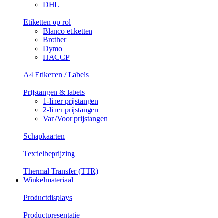
DHL
Etiketten op rol
Blanco etiketten
Brother
Dymo
HACCP
A4 Etiketten / Labels
Prijstangen & labels
1-liner prijstangen
2-liner prijstangen
Van/Voor prijstangen
Schapkaarten
Textielbeprijzing
Thermal Transfer (TTR)
Winkelmateriaal
Productdisplays
Productpresentatie