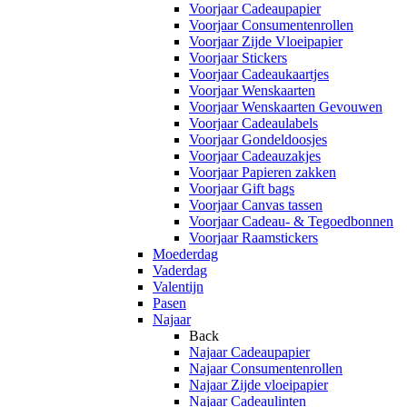
Voorjaar Cadeaupapier
Voorjaar Consumentenrollen
Voorjaar Zijde Vloeipapier
Voorjaar Stickers
Voorjaar Cadeaukaartjes
Voorjaar Wenskaarten
Voorjaar Wenskaarten Gevouwen
Voorjaar Cadeaulabels
Voorjaar Gondeldoosjes
Voorjaar Cadeauzakjes
Voorjaar Papieren zakken
Voorjaar Gift bags
Voorjaar Canvas tassen
Voorjaar Cadeau- & Tegoedbonnen
Voorjaar Raamstickers
Moederdag
Vaderdag
Valentijn
Pasen
Najaar
Back
Najaar Cadeaupapier
Najaar Consumentenrollen
Najaar Zijde vloeipapier
Najaar Cadeaulinten