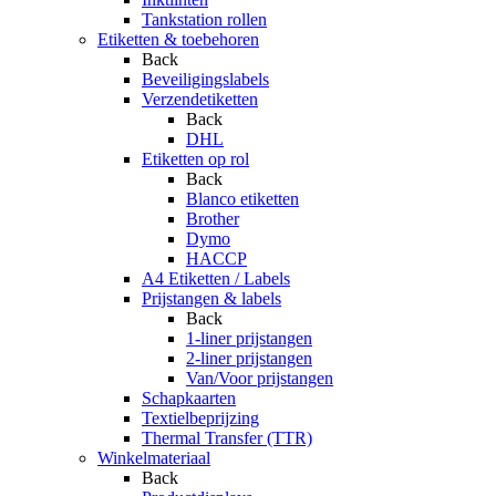
Tankstation rollen
Etiketten & toebehoren
Back
Beveiligingslabels
Verzendetiketten
Back
DHL
Etiketten op rol
Back
Blanco etiketten
Brother
Dymo
HACCP
A4 Etiketten / Labels
Prijstangen & labels
Back
1-liner prijstangen
2-liner prijstangen
Van/Voor prijstangen
Schapkaarten
Textielbeprijzing
Thermal Transfer (TTR)
Winkelmateriaal
Back