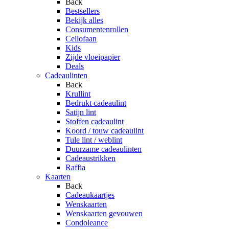
Back
Bestsellers
Bekijk alles
Consumentenrollen
Cellofaan
Kids
Zijde vloeipapier
Deals
Cadeaulinten
Back
Krullint
Bedrukt cadeaulint
Satijn lint
Stoffen cadeaulint
Koord / touw cadeaulint
Tule lint / weblint
Duurzame cadeaulinten
Cadeaustrikken
Raffia
Kaarten
Back
Cadeaukaartjes
Wenskaarten
Wenskaarten gevouwen
Condoleance