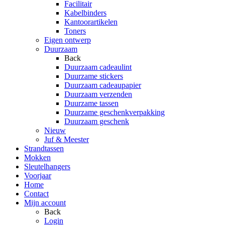
Facilitair
Kabelbinders
Kantoorartikelen
Toners
Eigen ontwerp
Duurzaam
Back
Duurzaam cadeaulint
Duurzame stickers
Duurzaam cadeaupapier
Duurzaam verzenden
Duurzame tassen
Duurzame geschenkverpakking
Duurzaam geschenk
Nieuw
Juf & Meester
Strandtassen
Mokken
Sleutelhangers
Voorjaar
Home
Contact
Mijn account
Back
Login