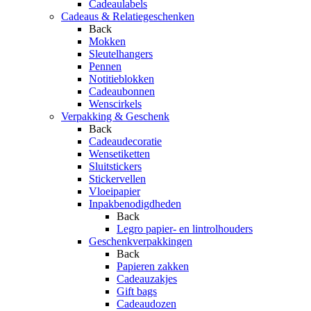
Cadeaulabels
Cadeaus & Relatiegeschenken
Back
Mokken
Sleutelhangers
Pennen
Notitieblokken
Cadeaubonnen
Wenscirkels
Verpakking & Geschenk
Back
Cadeaudecoratie
Wensetiketten
Sluitstickers
Stickervellen
Vloeipapier
Inpakbenodigdheden
Back
Legro papier- en lintrolhouders
Geschenkverpakkingen
Back
Papieren zakken
Cadeauzakjes
Gift bags
Cadeaudozen