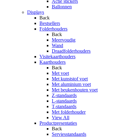
Actie stickers
Ballonnen
Displays
Back
Bestsellers
Folderhouders
Back
Meervoudig
Wand
Draadfolderhouders
Visitekaarthouders
Kaarthouders
Back
Met voet
Met kunststof voet
Met aluminium voet
Met beukenhouten voet
Z-standaards
L-standaards
T-standaards
Met folderhouder
View All
Productpresentaties
Back
Serviesstandaards