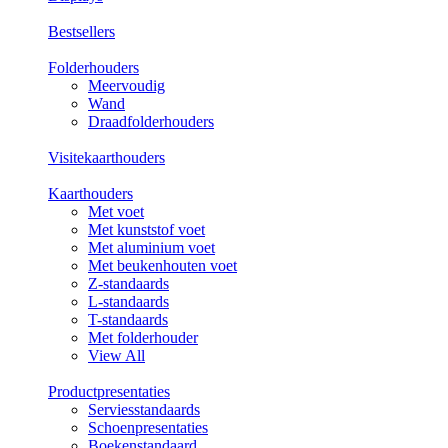
Bestsellers
Folderhouders
Meervoudig
Wand
Draadfolderhouders
Visitekaarthouders
Kaarthouders
Met voet
Met kunststof voet
Met aluminium voet
Met beukenhouten voet
Z-standaards
L-standaards
T-standaards
Met folderhouder
View All
Productpresentaties
Serviesstandaards
Schoenpresentaties
Boekenstandaard