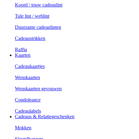
Koord / touw cadeaulint
Tule lint / weblint
Duurzame cadeaulinten
Cadeaustrikken
Raffia
Kaarten
Cadeaukaartjes
Wenskaarten
Wenskaarten gevouwen
Condoleance
Cadeaulabels
Cadeaus & Relatiegeschenken
Mokken
Sleutelhangers