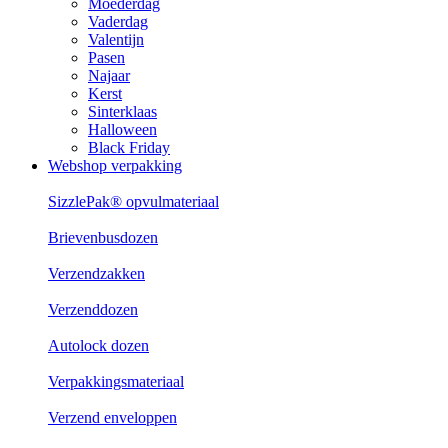
Moederdag
Vaderdag
Valentijn
Pasen
Najaar
Kerst
Sinterklaas
Halloween
Black Friday
Webshop verpakking
SizzlePak® opvulmateriaal
Brievenbusdozen
Verzendzakken
Verzenddozen
Autolock dozen
Verpakkingsmateriaal
Verzend enveloppen