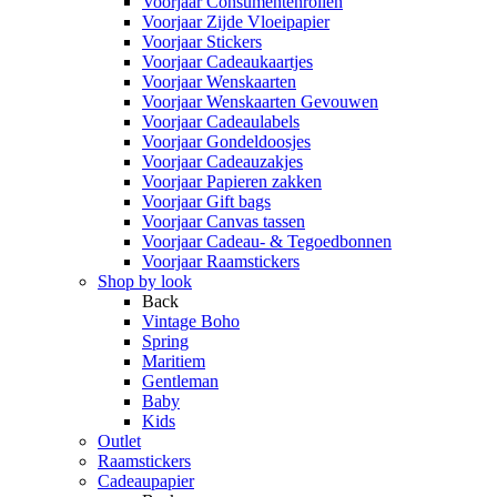
Voorjaar Consumentenrollen
Voorjaar Zijde Vloeipapier
Voorjaar Stickers
Voorjaar Cadeaukaartjes
Voorjaar Wenskaarten
Voorjaar Wenskaarten Gevouwen
Voorjaar Cadeaulabels
Voorjaar Gondeldoosjes
Voorjaar Cadeauzakjes
Voorjaar Papieren zakken
Voorjaar Gift bags
Voorjaar Canvas tassen
Voorjaar Cadeau- & Tegoedbonnen
Voorjaar Raamstickers
Shop by look
Back
Vintage Boho
Spring
Maritiem
Gentleman
Baby
Kids
Outlet
Raamstickers
Cadeaupapier