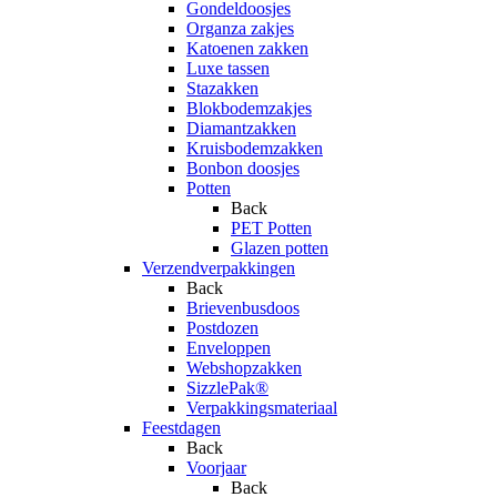
Gondeldoosjes
Organza zakjes
Katoenen zakken
Luxe tassen
Stazakken
Blokbodemzakjes
Diamantzakken
Kruisbodemzakken
Bonbon doosjes
Potten
Back
PET Potten
Glazen potten
Verzendverpakkingen
Back
Brievenbusdoos
Postdozen
Enveloppen
Webshopzakken
SizzlePak®
Verpakkingsmateriaal
Feestdagen
Back
Voorjaar
Back