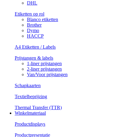
DHL
Etiketten op rol
Blanco etiketten
Brother
Dymo
HACCP
A4 Etiketten / Labels
Prijstangen & labels
1-liner prijstangen
2-liner prijstangen
Van/Voor prijstangen
Schapkaarten
Textielbeprijzing
Thermal Transfer (TTR)
Winkelmateriaal
Productdisplays
Productpresentatie