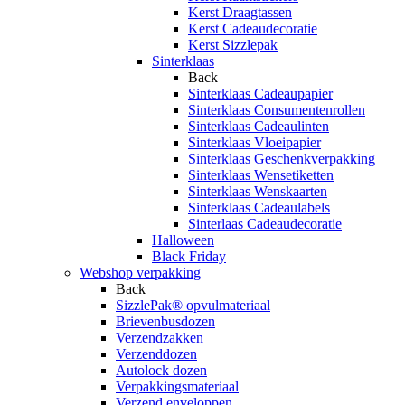
Kerst Draagtassen
Kerst Cadeaudecoratie
Kerst Sizzlepak
Sinterklaas
Back
Sinterklaas Cadeaupapier
Sinterklaas Consumentenrollen
Sinterklaas Cadeaulinten
Sinterklaas Vloeipapier
Sinterklaas Geschenkverpakking
Sinterklaas Wensetiketten
Sinterklaas Wenskaarten
Sinterklaas Cadeaulabels
Sinterlaas Cadeaudecoratie
Halloween
Black Friday
Webshop verpakking
Back
SizzlePak® opvulmateriaal
Brievenbusdozen
Verzendzakken
Verzenddozen
Autolock dozen
Verpakkingsmateriaal
Verzend enveloppen