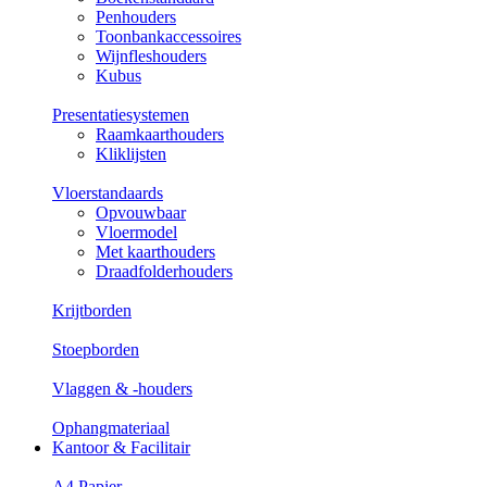
Penhouders
Toonbankaccessoires
Wijnfleshouders
Kubus
Presentatiesystemen
Raamkaarthouders
Kliklijsten
Vloerstandaards
Opvouwbaar
Vloermodel
Met kaarthouders
Draadfolderhouders
Krijtborden
Stoepborden
Vlaggen & -houders
Ophangmateriaal
Kantoor & Facilitair
A4 Papier