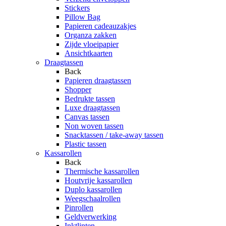
Stickers
Pillow Bag
Papieren cadeauzakjes
Organza zakken
Zijde vloeipapier
Ansichtkaarten
Draagtassen
Back
Papieren draagtassen
Shopper
Bedrukte tassen
Luxe draagtassen
Canvas tassen
Non woven tassen
Snacktassen / take-away tassen
Plastic tassen
Kassarollen
Back
Thermische kassarollen
Houtvrije kassarollen
Duplo kassarollen
Weegschaalrollen
Pinrollen
Geldverwerking
Inktlinten