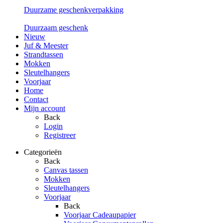
Duurzame geschenkverpakking
Duurzaam geschenk
Nieuw
Juf & Meester
Strandtassen
Mokken
Sleutelhangers
Voorjaar
Home
Contact
Mijn account
Back
Login
Registreer
Categorieën
Back
Canvas tassen
Mokken
Sleutelhangers
Voorjaar
Back
Voorjaar Cadeaupapier