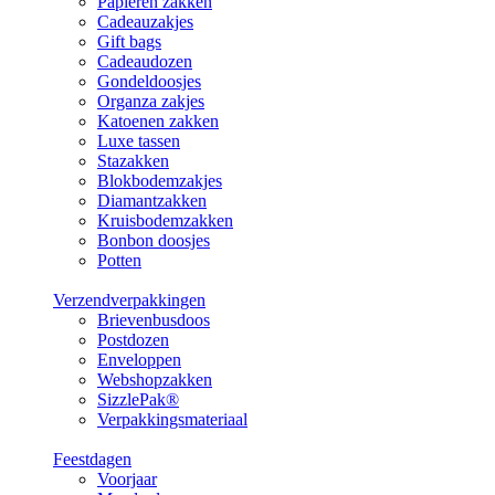
Papieren zakken
Cadeauzakjes
Gift bags
Cadeaudozen
Gondeldoosjes
Organza zakjes
Katoenen zakken
Luxe tassen
Stazakken
Blokbodemzakjes
Diamantzakken
Kruisbodemzakken
Bonbon doosjes
Potten
Verzendverpakkingen
Brievenbusdoos
Postdozen
Enveloppen
Webshopzakken
SizzlePak®
Verpakkingsmateriaal
Feestdagen
Voorjaar