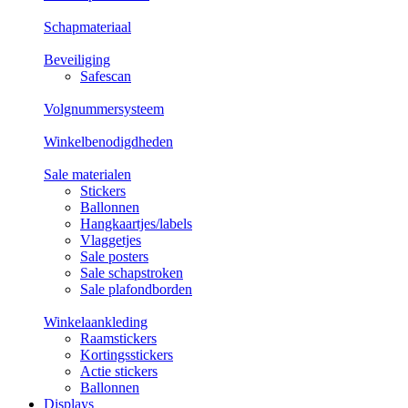
Schapmateriaal
Beveiliging
Safescan
Volgnummersysteem
Winkelbenodigdheden
Sale materialen
Stickers
Ballonnen
Hangkaartjes/labels
Vlaggetjes
Sale posters
Sale schapstroken
Sale plafondborden
Winkelaankleding
Raamstickers
Kortingsstickers
Actie stickers
Ballonnen
Displays