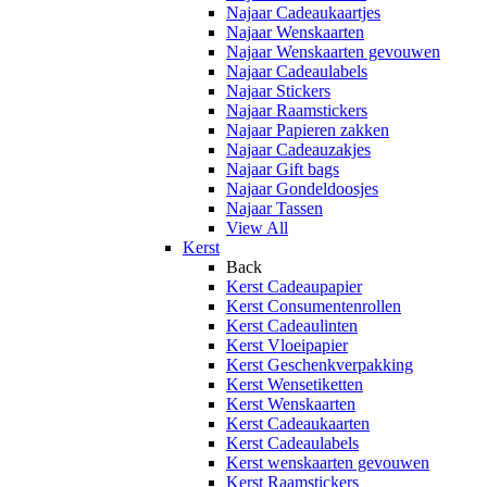
Najaar Cadeaukaartjes
Najaar Wenskaarten
Najaar Wenskaarten gevouwen
Najaar Cadeaulabels
Najaar Stickers
Najaar Raamstickers
Najaar Papieren zakken
Najaar Cadeauzakjes
Najaar Gift bags
Najaar Gondeldoosjes
Najaar Tassen
View All
Kerst
Back
Kerst Cadeaupapier
Kerst Consumentenrollen
Kerst Cadeaulinten
Kerst Vloeipapier
Kerst Geschenkverpakking
Kerst Wensetiketten
Kerst Wenskaarten
Kerst Cadeaukaarten
Kerst Cadeaulabels
Kerst wenskaarten gevouwen
Kerst Raamstickers