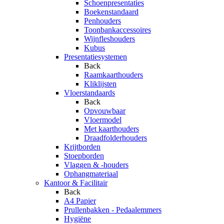
Schoenpresentaties
Boekenstandaard
Penhouders
Toonbankaccessoires
Wijnfleshouders
Kubus
Presentatiesystemen
Back
Raamkaarthouders
Kliklijsten
Vloerstandaards
Back
Opvouwbaar
Vloermodel
Met kaarthouders
Draadfolderhouders
Krijtborden
Stoepborden
Vlaggen & -houders
Ophangmateriaal
Kantoor & Facilitair
Back
A4 Papier
Prullenbakken - Pedaalemmers
Hygiëne