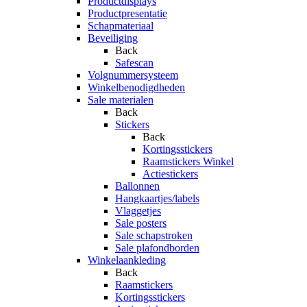
Productdisplays
Productpresentatie
Schapmateriaal
Beveiliging
Back
Safescan
Volgnummersysteem
Winkelbenodigdheden
Sale materialen
Back
Stickers
Back
Kortingsstickers
Raamstickers Winkel
Actiestickers
Ballonnen
Hangkaartjes/labels
Vlaggetjes
Sale posters
Sale schapstroken
Sale plafondborden
Winkelaankleding
Back
Raamstickers
Kortingsstickers