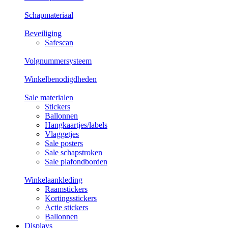
Schapmateriaal
Beveiliging
Safescan
Volgnummersysteem
Winkelbenodigdheden
Sale materialen
Stickers
Ballonnen
Hangkaartjes/labels
Vlaggetjes
Sale posters
Sale schapstroken
Sale plafondborden
Winkelaankleding
Raamstickers
Kortingsstickers
Actie stickers
Ballonnen
Displays