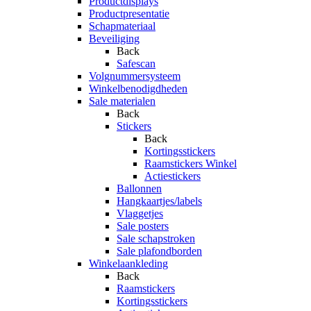
Productdisplays
Productpresentatie
Schapmateriaal
Beveiliging
Back
Safescan
Volgnummersysteem
Winkelbenodigdheden
Sale materialen
Back
Stickers
Back
Kortingsstickers
Raamstickers Winkel
Actiestickers
Ballonnen
Hangkaartjes/labels
Vlaggetjes
Sale posters
Sale schapstroken
Sale plafondborden
Winkelaankleding
Back
Raamstickers
Kortingsstickers