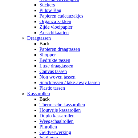
Stickers
Pillow Bag
Papieren cadeauzakjes
Organza zakken
Zijde vloeipapier
Ansichtkaarten
Draagtassen
Back
Papieren draagtassen
Shopper
Bedrukte tassen
Luxe draagtassen
Canvas tassen
Non woven tassen
Snacktassen / take-away tassen
Plastic tassen
Kassarollen
Back
Thermische kassarollen
Houtvrije kassarollen
Duplo kassarollen
Weegschaalrollen
Pinrollen
Geldverwerking
Inktlinten