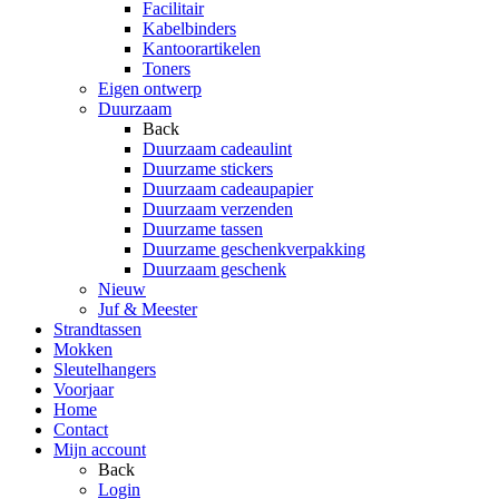
Facilitair
Kabelbinders
Kantoorartikelen
Toners
Eigen ontwerp
Duurzaam
Back
Duurzaam cadeaulint
Duurzame stickers
Duurzaam cadeaupapier
Duurzaam verzenden
Duurzame tassen
Duurzame geschenkverpakking
Duurzaam geschenk
Nieuw
Juf & Meester
Strandtassen
Mokken
Sleutelhangers
Voorjaar
Home
Contact
Mijn account
Back
Login