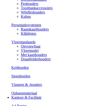
Penhouders
Toonbankaccessoires
Wijnfleshouders
Kubus
Presentatiesystemen
Raamkaarthouders
Kliklijsten
Vloerstandaards
Opvouwbaar
Vloermodel
Met kaarthouders
Draadfolderhouders
Krijtborden
Stoepborden
Vlaggen & -houders
Ophangmateriaal
Kantoor & Facilitair
A4 Papier