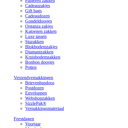
Papieren zakken
Cadeauzakjes
Gift bags
Cadeaudozen
Gondeldoosjes
Organza zakjes
Katoenen zakken
Luxe tassen
Stazakken
Blokbodemzakjes
Diamantzakken
Kruisbodemzakken
Bonbon doosjes
Potten
Verzendverpakkingen
Brievenbusdoos
Postdozen
Enveloppen
Webshopzakken
SizzlePak®
Verpakkingsmateriaal
Feestdagen
Voorjaar