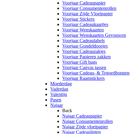
Voorjaar Cadeaupapier
Voorjaar Consumentenrollen
Voorjaar Zijde Vloeipapier
Voorjaar Stickers
Voorjaar Cadeaukaartjes
Voorjaar Wenskaarten
Voorjaar Wenskaarten Gevouwen
Voorjaar Cadeaulabels
Voorjaar Gondeldoosjes
Voorjaar Cadeauzakjes
Voorjaar Papieren zakken
Voorjaar Gift bags
Voorjaar Canvas tassen
Voorjaar Cadeau- & Tegoedbonnen
Voorjaar Raamstickers
Moederdag
Vaderdag
Valentijn
Pasen
Najaar
Back
Najaar Cadeaupapier
Najaar Consumentenrollen
Najaar Zijde vloeipapier
Najaar Cadeaulinten