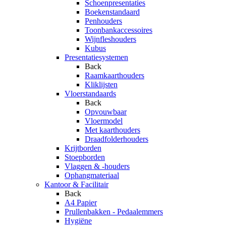
Schoenpresentaties
Boekenstandaard
Penhouders
Toonbankaccessoires
Wijnfleshouders
Kubus
Presentatiesystemen
Back
Raamkaarthouders
Kliklijsten
Vloerstandaards
Back
Opvouwbaar
Vloermodel
Met kaarthouders
Draadfolderhouders
Krijtborden
Stoepborden
Vlaggen & -houders
Ophangmateriaal
Kantoor & Facilitair
Back
A4 Papier
Prullenbakken - Pedaalemmers
Hygiëne