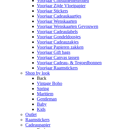
Voorjaar Consumentenrollen
Voorjaar Zijde Vloeipapier
Voorjaar Stickers
Voorjaar Cadeaukaartjes
Voorjaar Wenskaarten
Voorjaar Wenskaarten Gevouwen
Voorjaar Cadeaulabels
Voorjaar Gondeldoosjes
Voorjaar Cadeauzakjes
Voorjaar Papieren zakken
Voorjaar Gift bags
Voorjaar Canvas tassen
Voorjaar Cadeau- & Tegoedbonnen
Voorjaar Raamstickers
Shop by look
Back
Vintage Boho
Spring
Maritiem
Gentleman
Baby
Kids
Outlet
Raamstickers
Cadeaupapier