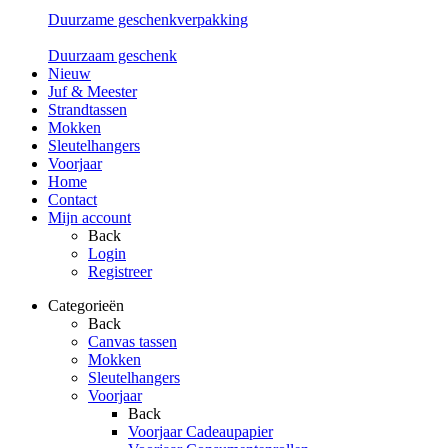
Duurzame geschenkverpakking
Duurzaam geschenk
Nieuw
Juf & Meester
Strandtassen
Mokken
Sleutelhangers
Voorjaar
Home
Contact
Mijn account
Back
Login
Registreer
Categorieën
Back
Canvas tassen
Mokken
Sleutelhangers
Voorjaar
Back
Voorjaar Cadeaupapier