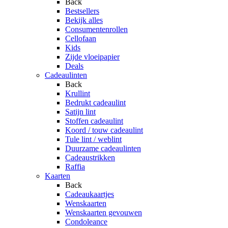
Back
Bestsellers
Bekijk alles
Consumentenrollen
Cellofaan
Kids
Zijde vloeipapier
Deals
Cadeaulinten
Back
Krullint
Bedrukt cadeaulint
Satijn lint
Stoffen cadeaulint
Koord / touw cadeaulint
Tule lint / weblint
Duurzame cadeaulinten
Cadeaustrikken
Raffia
Kaarten
Back
Cadeaukaartjes
Wenskaarten
Wenskaarten gevouwen
Condoleance