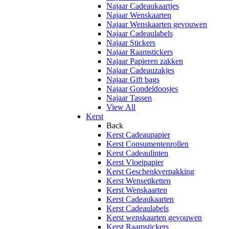
Najaar Cadeaukaartjes
Najaar Wenskaarten
Najaar Wenskaarten gevouwen
Najaar Cadeaulabels
Najaar Stickers
Najaar Raamstickers
Najaar Papieren zakken
Najaar Cadeauzakjes
Najaar Gift bags
Najaar Gondeldoosjes
Najaar Tassen
View All
Kerst
Back
Kerst Cadeaupapier
Kerst Consumentenrollen
Kerst Cadeaulinten
Kerst Vloeipapier
Kerst Geschenkverpakking
Kerst Wensetiketten
Kerst Wenskaarten
Kerst Cadeaukaarten
Kerst Cadeaulabels
Kerst wenskaarten gevouwen
Kerst Raamstickers