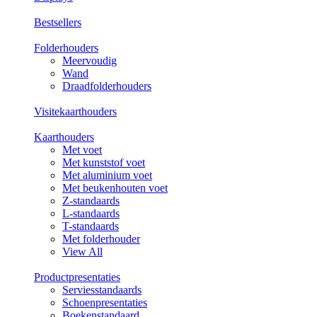
Bestsellers
Folderhouders
Meervoudig
Wand
Draadfolderhouders
Visitekaarthouders
Kaarthouders
Met voet
Met kunststof voet
Met aluminium voet
Met beukenhouten voet
Z-standaards
L-standaards
T-standaards
Met folderhouder
View All
Productpresentaties
Serviesstandaards
Schoenpresentaties
Boekenstandaard