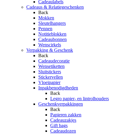
Cadeaulabels
Cadeaus & Relatiegeschenken
Back
Mokken
Sleutelhangers
Pennen
Notitieblokken
Cadeaubonnen
Wenscirkels
Verpakking & Geschenk
Back
Cadeaudecoratie
Wensetiketten
Sluitstickers
Stickervellen
Vloeipapier
Inpakbenodigdheden
Back
Legro papier- en lintrolhouders
Geschenkverpakkingen
Back
Papieren zakken
Cadeauzakjes
Gift bags
Cadeaudozen