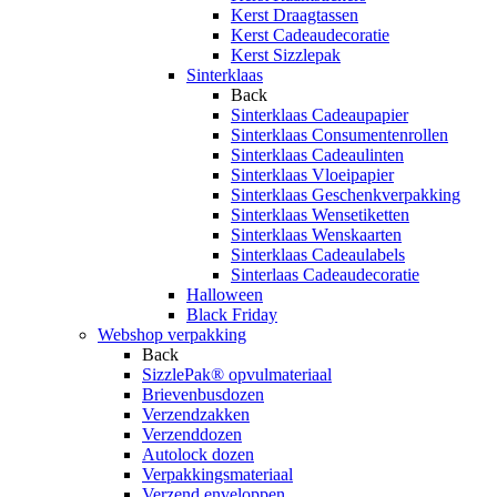
Kerst Draagtassen
Kerst Cadeaudecoratie
Kerst Sizzlepak
Sinterklaas
Back
Sinterklaas Cadeaupapier
Sinterklaas Consumentenrollen
Sinterklaas Cadeaulinten
Sinterklaas Vloeipapier
Sinterklaas Geschenkverpakking
Sinterklaas Wensetiketten
Sinterklaas Wenskaarten
Sinterklaas Cadeaulabels
Sinterlaas Cadeaudecoratie
Halloween
Black Friday
Webshop verpakking
Back
SizzlePak® opvulmateriaal
Brievenbusdozen
Verzendzakken
Verzenddozen
Autolock dozen
Verpakkingsmateriaal
Verzend enveloppen