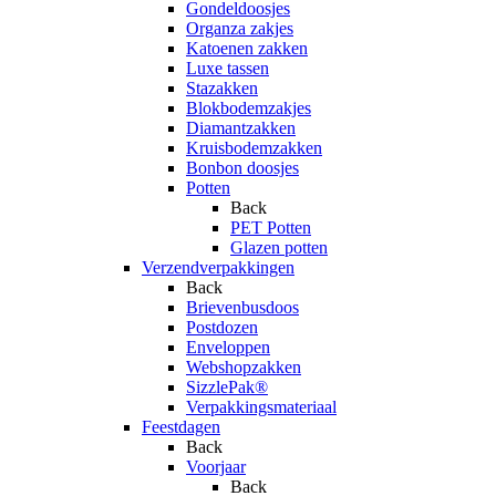
Gondeldoosjes
Organza zakjes
Katoenen zakken
Luxe tassen
Stazakken
Blokbodemzakjes
Diamantzakken
Kruisbodemzakken
Bonbon doosjes
Potten
Back
PET Potten
Glazen potten
Verzendverpakkingen
Back
Brievenbusdoos
Postdozen
Enveloppen
Webshopzakken
SizzlePak®
Verpakkingsmateriaal
Feestdagen
Back
Voorjaar
Back