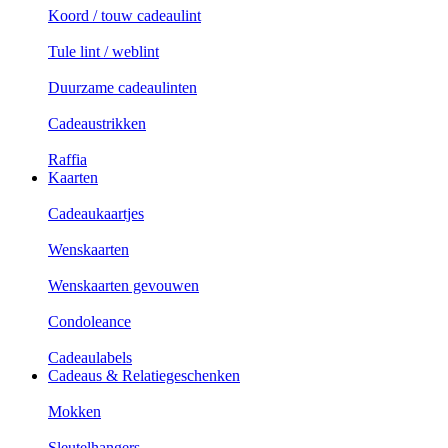
Koord / touw cadeaulint
Tule lint / weblint
Duurzame cadeaulinten
Cadeaustrikken
Raffia
Kaarten
Cadeaukaartjes
Wenskaarten
Wenskaarten gevouwen
Condoleance
Cadeaulabels
Cadeaus & Relatiegeschenken
Mokken
Sleutelhangers