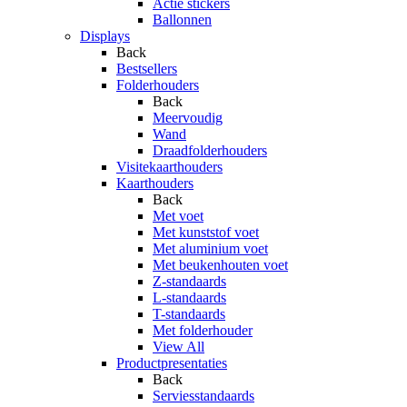
Actie stickers
Ballonnen
Displays
Back
Bestsellers
Folderhouders
Back
Meervoudig
Wand
Draadfolderhouders
Visitekaarthouders
Kaarthouders
Back
Met voet
Met kunststof voet
Met aluminium voet
Met beukenhouten voet
Z-standaards
L-standaards
T-standaards
Met folderhouder
View All
Productpresentaties
Back
Serviesstandaards