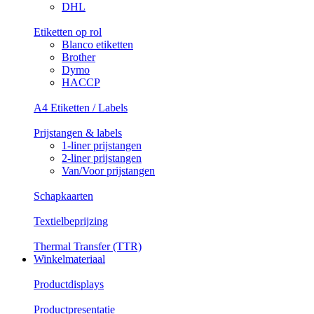
DHL
Etiketten op rol
Blanco etiketten
Brother
Dymo
HACCP
A4 Etiketten / Labels
Prijstangen & labels
1-liner prijstangen
2-liner prijstangen
Van/Voor prijstangen
Schapkaarten
Textielbeprijzing
Thermal Transfer (TTR)
Winkelmateriaal
Productdisplays
Productpresentatie