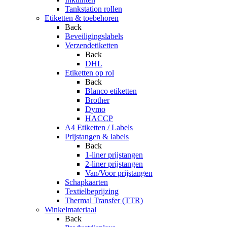
Tankstation rollen
Etiketten & toebehoren
Back
Beveiligingslabels
Verzendetiketten
Back
DHL
Etiketten op rol
Back
Blanco etiketten
Brother
Dymo
HACCP
A4 Etiketten / Labels
Prijstangen & labels
Back
1-liner prijstangen
2-liner prijstangen
Van/Voor prijstangen
Schapkaarten
Textielbeprijzing
Thermal Transfer (TTR)
Winkelmateriaal
Back