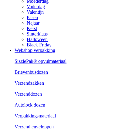
Moederdag
Vaderdag
Valentijn
Pasen
Najaar
Kerst
Sinterklaas
Halloween
Black Friday
Webshop verpakking
SizzlePak® opvulmateriaal
Brievenbusdozen
Verzendzakken
Verzenddozen
Autolock dozen
Verpakkingsmateriaal
Verzend enveloppen