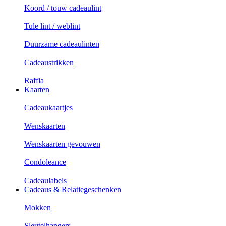
Koord / touw cadeaulint
Tule lint / weblint
Duurzame cadeaulinten
Cadeaustrikken
Raffia
Kaarten
Cadeaukaartjes
Wenskaarten
Wenskaarten gevouwen
Condoleance
Cadeaulabels
Cadeaus & Relatiegeschenken
Mokken
Sleutelhangers