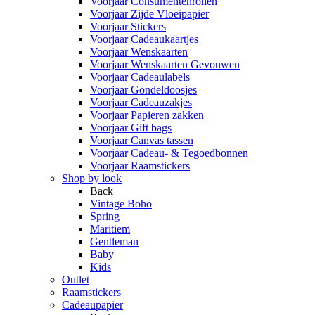
Voorjaar Consumentenrollen
Voorjaar Zijde Vloeipapier
Voorjaar Stickers
Voorjaar Cadeaukaartjes
Voorjaar Wenskaarten
Voorjaar Wenskaarten Gevouwen
Voorjaar Cadeaulabels
Voorjaar Gondeldoosjes
Voorjaar Cadeauzakjes
Voorjaar Papieren zakken
Voorjaar Gift bags
Voorjaar Canvas tassen
Voorjaar Cadeau- & Tegoedbonnen
Voorjaar Raamstickers
Shop by look
Back
Vintage Boho
Spring
Maritiem
Gentleman
Baby
Kids
Outlet
Raamstickers
Cadeaupapier