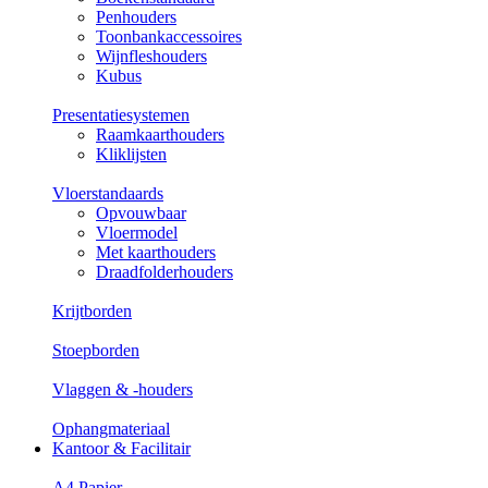
Penhouders
Toonbankaccessoires
Wijnfleshouders
Kubus
Presentatiesystemen
Raamkaarthouders
Kliklijsten
Vloerstandaards
Opvouwbaar
Vloermodel
Met kaarthouders
Draadfolderhouders
Krijtborden
Stoepborden
Vlaggen & -houders
Ophangmateriaal
Kantoor & Facilitair
A4 Papier