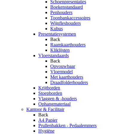
Schoenpresentaties
Boekenstandaard
Penhouders
Toonbankaccessoires
Wijnfleshouders
Kubus
Presentatiesystemen
Back
Raamkaarthouders
Kliklijsten
Vloerstandaards
Back
Opvouwbaar
Vloermodel
Met kaarthouders
Draadfolderhouders
Krijtborden
Stoepborden
Vlaggen & -houders
Ophangmateriaal
Kantoor & Facilitair
Back
A4 Papier
Prullenbakken - Pedaalemmers
Hygiëne