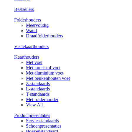
Bestsellers
Folderhouders
Meervoudig
Wand
Draadfolderhouders
Visitekaarthouders
Kaarthouders
Met voet
Met kunststof voet
Met aluminium voet
Met beukenhouten voet
Z-standaards
L-standaards
T-standaards
Met folderhouder
View All
Productpresentaties
Serviesstandaards
Schoenpresentaties
Boekenstandaard