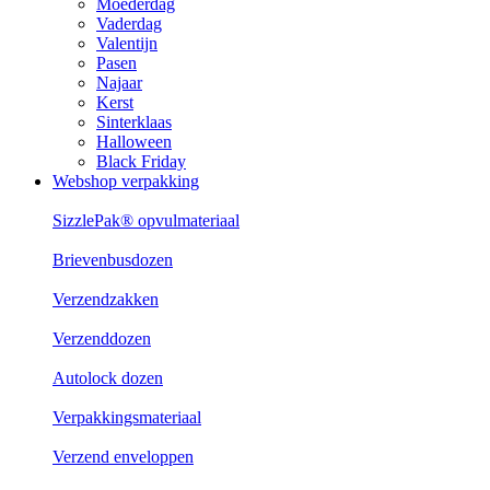
Moederdag
Vaderdag
Valentijn
Pasen
Najaar
Kerst
Sinterklaas
Halloween
Black Friday
Webshop verpakking
SizzlePak® opvulmateriaal
Brievenbusdozen
Verzendzakken
Verzenddozen
Autolock dozen
Verpakkingsmateriaal
Verzend enveloppen