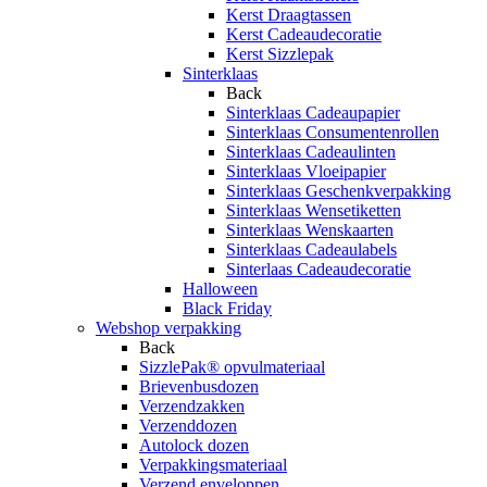
Kerst Draagtassen
Kerst Cadeaudecoratie
Kerst Sizzlepak
Sinterklaas
Back
Sinterklaas Cadeaupapier
Sinterklaas Consumentenrollen
Sinterklaas Cadeaulinten
Sinterklaas Vloeipapier
Sinterklaas Geschenkverpakking
Sinterklaas Wensetiketten
Sinterklaas Wenskaarten
Sinterklaas Cadeaulabels
Sinterlaas Cadeaudecoratie
Halloween
Black Friday
Webshop verpakking
Back
SizzlePak® opvulmateriaal
Brievenbusdozen
Verzendzakken
Verzenddozen
Autolock dozen
Verpakkingsmateriaal
Verzend enveloppen