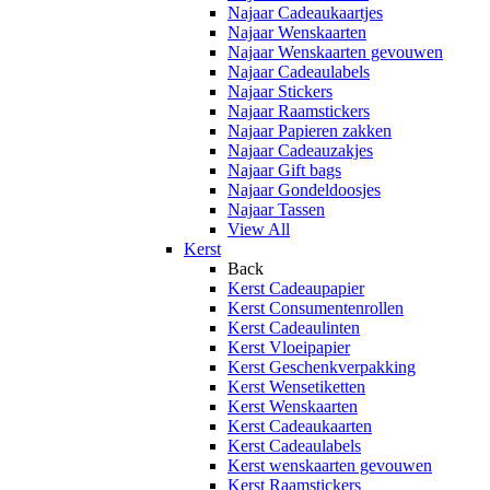
Najaar Cadeaukaartjes
Najaar Wenskaarten
Najaar Wenskaarten gevouwen
Najaar Cadeaulabels
Najaar Stickers
Najaar Raamstickers
Najaar Papieren zakken
Najaar Cadeauzakjes
Najaar Gift bags
Najaar Gondeldoosjes
Najaar Tassen
View All
Kerst
Back
Kerst Cadeaupapier
Kerst Consumentenrollen
Kerst Cadeaulinten
Kerst Vloeipapier
Kerst Geschenkverpakking
Kerst Wensetiketten
Kerst Wenskaarten
Kerst Cadeaukaarten
Kerst Cadeaulabels
Kerst wenskaarten gevouwen
Kerst Raamstickers