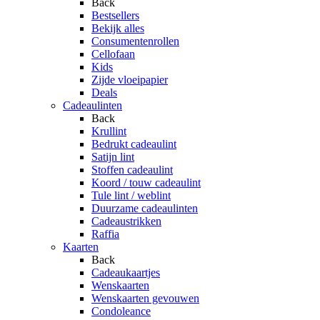
Back
Bestsellers
Bekijk alles
Consumentenrollen
Cellofaan
Kids
Zijde vloeipapier
Deals
Cadeaulinten
Back
Krullint
Bedrukt cadeaulint
Satijn lint
Stoffen cadeaulint
Koord / touw cadeaulint
Tule lint / weblint
Duurzame cadeaulinten
Cadeaustrikken
Raffia
Kaarten
Back
Cadeaukaartjes
Wenskaarten
Wenskaarten gevouwen
Condoleance