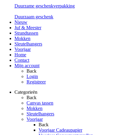
Duurzame geschenkverpakking
Duurzaam geschenk
Nieuw
Juf & Meester
Strandtassen
Mokken
Sleutelhangers
Voorjaar
Home
Contact
Mijn account
Back
Login
Registreer
Categorieën
Back
Canvas tassen
Mokken
Sleutelhangers
Voorjaar
Back
Voorjaar Cadeaupapier