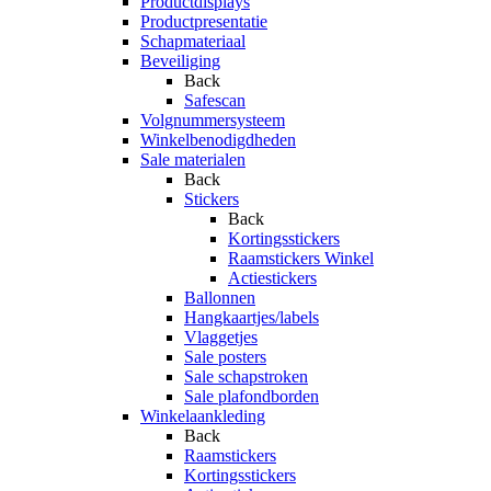
Productdisplays
Productpresentatie
Schapmateriaal
Beveiliging
Back
Safescan
Volgnummersysteem
Winkelbenodigdheden
Sale materialen
Back
Stickers
Back
Kortingsstickers
Raamstickers Winkel
Actiestickers
Ballonnen
Hangkaartjes/labels
Vlaggetjes
Sale posters
Sale schapstroken
Sale plafondborden
Winkelaankleding
Back
Raamstickers
Kortingsstickers