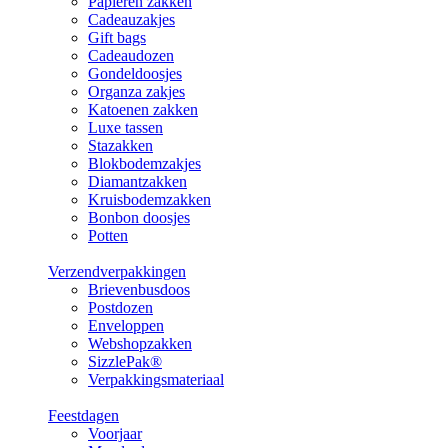
Papieren zakken
Cadeauzakjes
Gift bags
Cadeaudozen
Gondeldoosjes
Organza zakjes
Katoenen zakken
Luxe tassen
Stazakken
Blokbodemzakjes
Diamantzakken
Kruisbodemzakken
Bonbon doosjes
Potten
Verzendverpakkingen
Brievenbusdoos
Postdozen
Enveloppen
Webshopzakken
SizzlePak®
Verpakkingsmateriaal
Feestdagen
Voorjaar