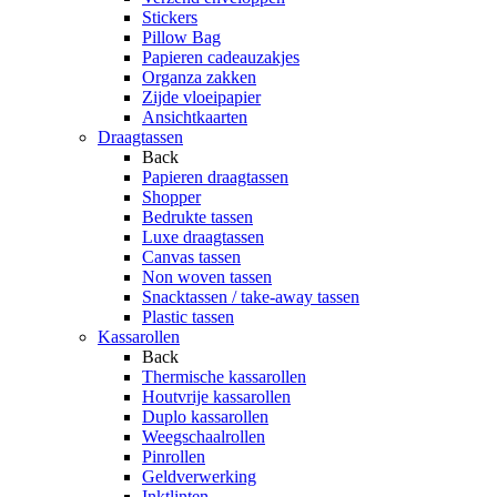
Stickers
Pillow Bag
Papieren cadeauzakjes
Organza zakken
Zijde vloeipapier
Ansichtkaarten
Draagtassen
Back
Papieren draagtassen
Shopper
Bedrukte tassen
Luxe draagtassen
Canvas tassen
Non woven tassen
Snacktassen / take-away tassen
Plastic tassen
Kassarollen
Back
Thermische kassarollen
Houtvrije kassarollen
Duplo kassarollen
Weegschaalrollen
Pinrollen
Geldverwerking
Inktlinten