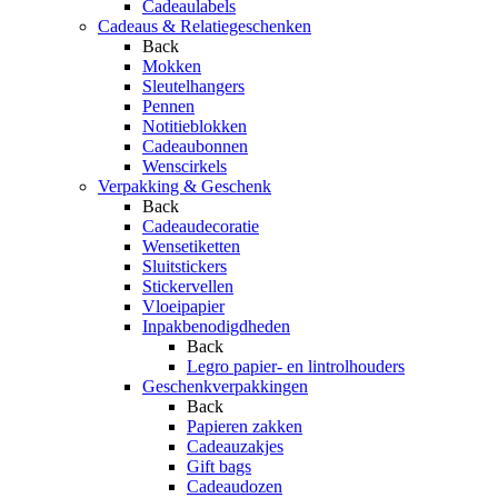
Cadeaulabels
Cadeaus & Relatiegeschenken
Back
Mokken
Sleutelhangers
Pennen
Notitieblokken
Cadeaubonnen
Wenscirkels
Verpakking & Geschenk
Back
Cadeaudecoratie
Wensetiketten
Sluitstickers
Stickervellen
Vloeipapier
Inpakbenodigdheden
Back
Legro papier- en lintrolhouders
Geschenkverpakkingen
Back
Papieren zakken
Cadeauzakjes
Gift bags
Cadeaudozen