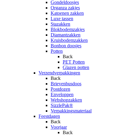
Gondeldoosjes
Organza zakjes
Katoenen zakken
Luxe tassen
Stazakken
Blokbodemzakjes
Diamantzakken
Kruisbodemzakken
Bonbon doosjes
Potten
Back
PET Potten
Glazen potten
Verzendverpakkingen
Back
Brievenbusdoos
Postdozen
Enveloppen
Webshopzakken
SizzlePak®
Verpakkingsmateriaal
Feestdagen
Back
Voorjaar
Back