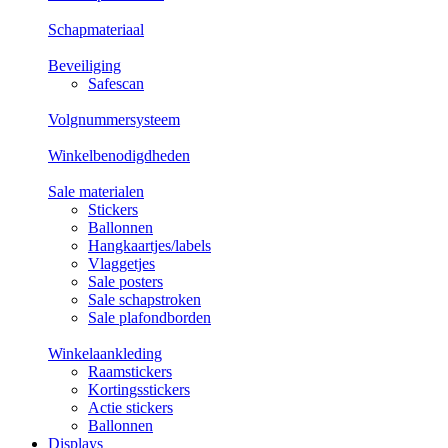
Schapmateriaal
Beveiliging
Safescan
Volgnummersysteem
Winkelbenodigdheden
Sale materialen
Stickers
Ballonnen
Hangkaartjes/labels
Vlaggetjes
Sale posters
Sale schapstroken
Sale plafondborden
Winkelaankleding
Raamstickers
Kortingsstickers
Actie stickers
Ballonnen
Displays