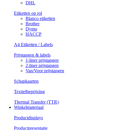
DHL
Etiketten op rol
Blanco etiketten
Brother
Dymo
HACCP
A4 Etiketten / Labels
Prijstangen & labels
1-liner prijstangen
2-liner prijstangen
Van/Voor prijstangen
Schapkaarten
Textielbeprijzing
Thermal Transfer (TTR)
Winkelmateriaal
Productdisplays
Productpresentatie