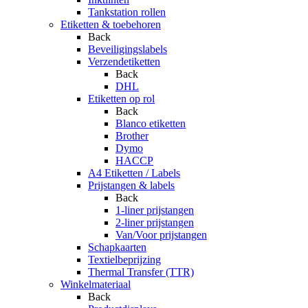
Tankstation rollen
Etiketten & toebehoren
Back
Beveiligingslabels
Verzendetiketten
Back
DHL
Etiketten op rol
Back
Blanco etiketten
Brother
Dymo
HACCP
A4 Etiketten / Labels
Prijstangen & labels
Back
1-liner prijstangen
2-liner prijstangen
Van/Voor prijstangen
Schapkaarten
Textielbeprijzing
Thermal Transfer (TTR)
Winkelmateriaal
Back