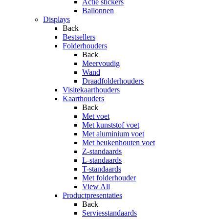
Actie stickers
Ballonnen
Displays
Back
Bestsellers
Folderhouders
Back
Meervoudig
Wand
Draadfolderhouders
Visitekaarthouders
Kaarthouders
Back
Met voet
Met kunststof voet
Met aluminium voet
Met beukenhouten voet
Z-standaards
L-standaards
T-standaards
Met folderhouder
View All
Productpresentaties
Back
Serviesstandaards