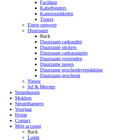
Facilitair
Kabelbinders
Kantoorartikelen
Toners
Eigen ontwerp
Duurzaam
Back
Duurzaam cadeaulint
Duurzame stickers
Duurzaam cadeaupapier
Duurzaam verzenden
Duurzame tassen
Duurzame geschenkverpakking
Duurzaam geschenk
Nieuw
Juf & Meester
Strandtassen
Mokken
Sleutelhangers
Voorjaar
Home
Contact
Mijn account
Back
Login