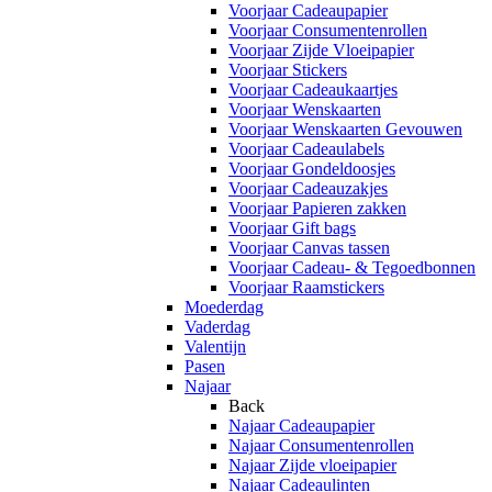
Voorjaar Cadeaupapier
Voorjaar Consumentenrollen
Voorjaar Zijde Vloeipapier
Voorjaar Stickers
Voorjaar Cadeaukaartjes
Voorjaar Wenskaarten
Voorjaar Wenskaarten Gevouwen
Voorjaar Cadeaulabels
Voorjaar Gondeldoosjes
Voorjaar Cadeauzakjes
Voorjaar Papieren zakken
Voorjaar Gift bags
Voorjaar Canvas tassen
Voorjaar Cadeau- & Tegoedbonnen
Voorjaar Raamstickers
Moederdag
Vaderdag
Valentijn
Pasen
Najaar
Back
Najaar Cadeaupapier
Najaar Consumentenrollen
Najaar Zijde vloeipapier
Najaar Cadeaulinten