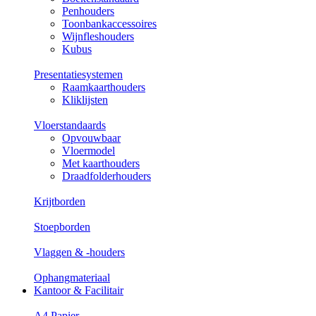
Penhouders
Toonbankaccessoires
Wijnfleshouders
Kubus
Presentatiesystemen
Raamkaarthouders
Kliklijsten
Vloerstandaards
Opvouwbaar
Vloermodel
Met kaarthouders
Draadfolderhouders
Krijtborden
Stoepborden
Vlaggen & -houders
Ophangmateriaal
Kantoor & Facilitair
A4 Papier