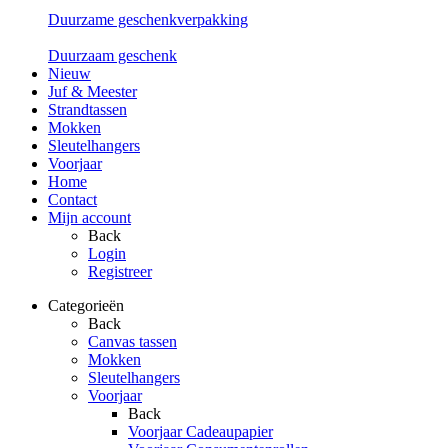
Duurzame geschenkverpakking
Duurzaam geschenk
Nieuw
Juf & Meester
Strandtassen
Mokken
Sleutelhangers
Voorjaar
Home
Contact
Mijn account
Back
Login
Registreer
Categorieën
Back
Canvas tassen
Mokken
Sleutelhangers
Voorjaar
Back
Voorjaar Cadeaupapier