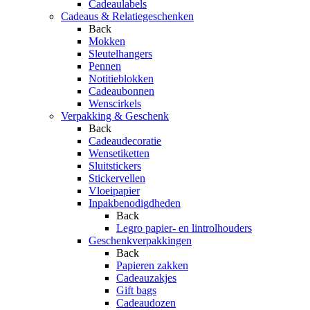
Cadeaulabels
Cadeaus & Relatiegeschenken
Back
Mokken
Sleutelhangers
Pennen
Notitieblokken
Cadeaubonnen
Wenscirkels
Verpakking & Geschenk
Back
Cadeaudecoratie
Wensetiketten
Sluitstickers
Stickervellen
Vloeipapier
Inpakbenodigdheden
Back
Legro papier- en lintrolhouders
Geschenkverpakkingen
Back
Papieren zakken
Cadeauzakjes
Gift bags
Cadeaudozen