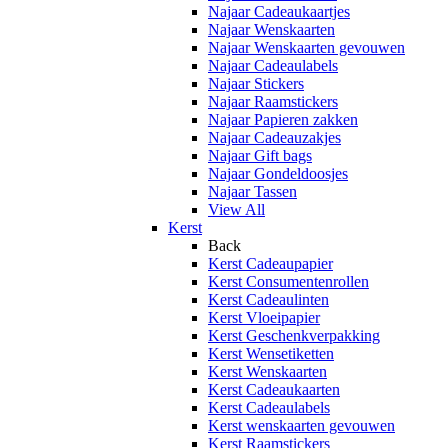
Najaar Cadeaukaartjes
Najaar Wenskaarten
Najaar Wenskaarten gevouwen
Najaar Cadeaulabels
Najaar Stickers
Najaar Raamstickers
Najaar Papieren zakken
Najaar Cadeauzakjes
Najaar Gift bags
Najaar Gondeldoosjes
Najaar Tassen
View All
Kerst
Back
Kerst Cadeaupapier
Kerst Consumentenrollen
Kerst Cadeaulinten
Kerst Vloeipapier
Kerst Geschenkverpakking
Kerst Wensetiketten
Kerst Wenskaarten
Kerst Cadeaukaarten
Kerst Cadeaulabels
Kerst wenskaarten gevouwen
Kerst Raamstickers