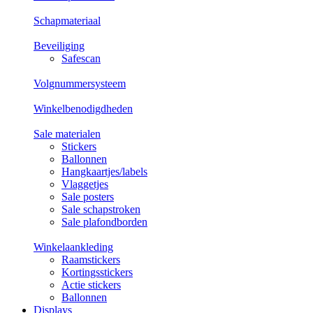
Schapmateriaal
Beveiliging
Safescan
Volgnummersysteem
Winkelbenodigdheden
Sale materialen
Stickers
Ballonnen
Hangkaartjes/labels
Vlaggetjes
Sale posters
Sale schapstroken
Sale plafondborden
Winkelaankleding
Raamstickers
Kortingsstickers
Actie stickers
Ballonnen
Displays