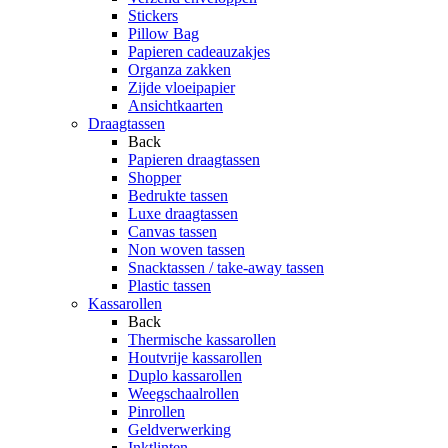
Stickers
Pillow Bag
Papieren cadeauzakjes
Organza zakken
Zijde vloeipapier
Ansichtkaarten
Draagtassen
Back
Papieren draagtassen
Shopper
Bedrukte tassen
Luxe draagtassen
Canvas tassen
Non woven tassen
Snacktassen / take-away tassen
Plastic tassen
Kassarollen
Back
Thermische kassarollen
Houtvrije kassarollen
Duplo kassarollen
Weegschaalrollen
Pinrollen
Geldverwerking
Inktlinten