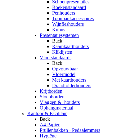
Schoenpresentaties
Boekenstandaard
Penhouders
Toonbankaccessoires
Wijnfleshouders
Kubus
Presentatiesystemen
Back
Raamkaarthouders
Kliklijsten
Vloerstandaards
Back
Opvouwbaar
Vloermodel
Met kaarthouders
Draadfolderhouders
Krijtborden
Stoepborden
Vlaggen & -houders
Ophangmateriaal
Kantoor & Facilitair
Back
A4 Papier
Prullenbakken - Pedaalemmers
Hygiëne