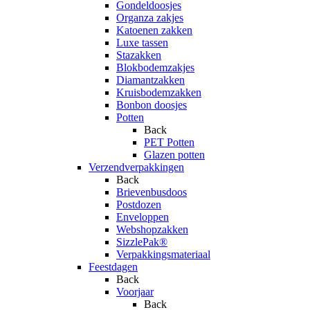
Gondeldoosjes
Organza zakjes
Katoenen zakken
Luxe tassen
Stazakken
Blokbodemzakjes
Diamantzakken
Kruisbodemzakken
Bonbon doosjes
Potten
Back
PET Potten
Glazen potten
Verzendverpakkingen
Back
Brievenbusdoos
Postdozen
Enveloppen
Webshopzakken
SizzlePak®
Verpakkingsmateriaal
Feestdagen
Back
Voorjaar
Back