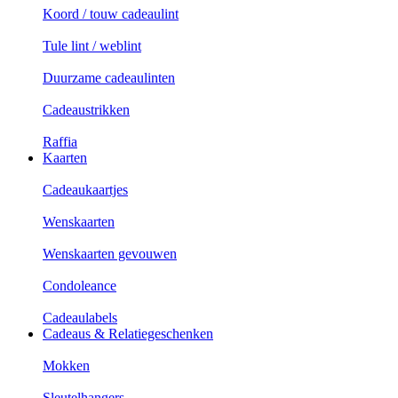
Koord / touw cadeaulint
Tule lint / weblint
Duurzame cadeaulinten
Cadeaustrikken
Raffia
Kaarten
Cadeaukaartjes
Wenskaarten
Wenskaarten gevouwen
Condoleance
Cadeaulabels
Cadeaus & Relatiegeschenken
Mokken
Sleutelhangers