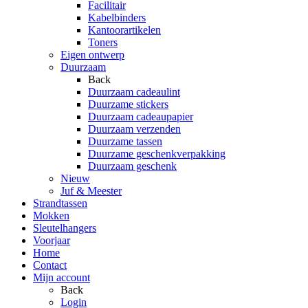
Facilitair
Kabelbinders
Kantoorartikelen
Toners
Eigen ontwerp
Duurzaam
Back
Duurzaam cadeaulint
Duurzame stickers
Duurzaam cadeaupapier
Duurzaam verzenden
Duurzame tassen
Duurzame geschenkverpakking
Duurzaam geschenk
Nieuw
Juf & Meester
Strandtassen
Mokken
Sleutelhangers
Voorjaar
Home
Contact
Mijn account
Back
Login