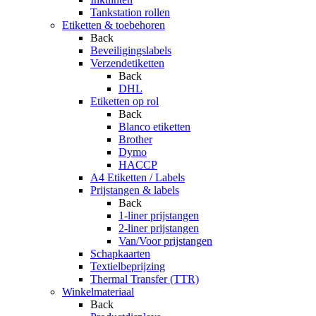
Tankstation rollen
Etiketten & toebehoren
Back
Beveiligingslabels
Verzendetiketten
Back
DHL
Etiketten op rol
Back
Blanco etiketten
Brother
Dymo
HACCP
A4 Etiketten / Labels
Prijstangen & labels
Back
1-liner prijstangen
2-liner prijstangen
Van/Voor prijstangen
Schapkaarten
Textielbeprijzing
Thermal Transfer (TTR)
Winkelmateriaal
Back