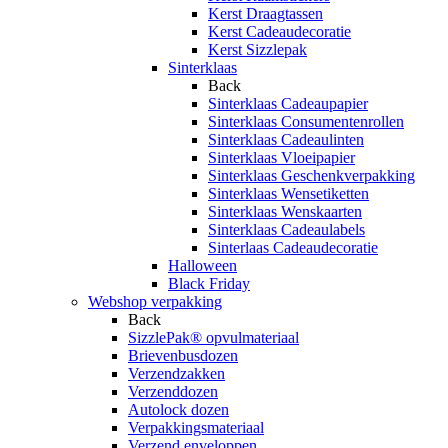
Kerst Draagtassen
Kerst Cadeaudecoratie
Kerst Sizzlepak
Sinterklaas
Back
Sinterklaas Cadeaupapier
Sinterklaas Consumentenrollen
Sinterklaas Cadeaulinten
Sinterklaas Vloeipapier
Sinterklaas Geschenkverpakking
Sinterklaas Wensetiketten
Sinterklaas Wenskaarten
Sinterklaas Cadeaulabels
Sinterlaas Cadeaudecoratie
Halloween
Black Friday
Webshop verpakking
Back
SizzlePak® opvulmateriaal
Brievenbusdozen
Verzendzakken
Verzenddozen
Autolock dozen
Verpakkingsmateriaal
Verzend enveloppen