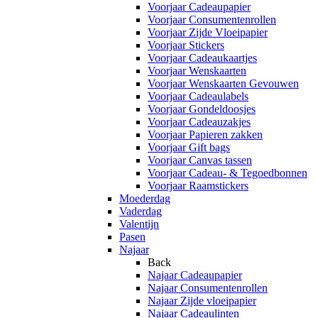
Voorjaar Cadeaupapier
Voorjaar Consumentenrollen
Voorjaar Zijde Vloeipapier
Voorjaar Stickers
Voorjaar Cadeaukaartjes
Voorjaar Wenskaarten
Voorjaar Wenskaarten Gevouwen
Voorjaar Cadeaulabels
Voorjaar Gondeldoosjes
Voorjaar Cadeauzakjes
Voorjaar Papieren zakken
Voorjaar Gift bags
Voorjaar Canvas tassen
Voorjaar Cadeau- & Tegoedbonnen
Voorjaar Raamstickers
Moederdag
Vaderdag
Valentijn
Pasen
Najaar
Back
Najaar Cadeaupapier
Najaar Consumentenrollen
Najaar Zijde vloeipapier
Najaar Cadeaulinten