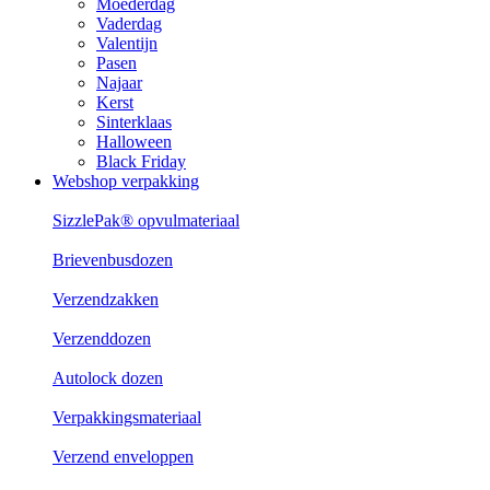
Moederdag
Vaderdag
Valentijn
Pasen
Najaar
Kerst
Sinterklaas
Halloween
Black Friday
Webshop verpakking
SizzlePak® opvulmateriaal
Brievenbusdozen
Verzendzakken
Verzenddozen
Autolock dozen
Verpakkingsmateriaal
Verzend enveloppen