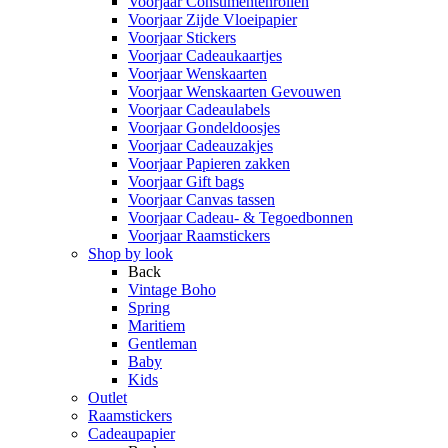
Voorjaar Consumentenrollen
Voorjaar Zijde Vloeipapier
Voorjaar Stickers
Voorjaar Cadeaukaartjes
Voorjaar Wenskaarten
Voorjaar Wenskaarten Gevouwen
Voorjaar Cadeaulabels
Voorjaar Gondeldoosjes
Voorjaar Cadeauzakjes
Voorjaar Papieren zakken
Voorjaar Gift bags
Voorjaar Canvas tassen
Voorjaar Cadeau- & Tegoedbonnen
Voorjaar Raamstickers
Shop by look
Back
Vintage Boho
Spring
Maritiem
Gentleman
Baby
Kids
Outlet
Raamstickers
Cadeaupapier