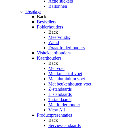
Actie stickers
Ballonnen
Displays
Back
Bestsellers
Folderhouders
Back
Meervoudig
Wand
Draadfolderhouders
Visitekaarthouders
Kaarthouders
Back
Met voet
Met kunststof voet
Met aluminium voet
Met beukenhouten voet
Z-standaards
L-standaards
T-standaards
Met folderhouder
View All
Productpresentaties
Back
Serviesstandaards