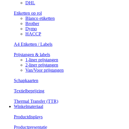
DHL
Etiketten op rol
Blanco etiketten
Brother
Dymo
HACCP
A4 Etiketten / Labels
Prijstangen & labels
1-liner prijstangen
2-liner prijstangen
Van/Voor prijstangen
Schapkaarten
Textielbeprijzing
Thermal Transfer (TTR)
Winkelmateriaal
Productdisplays
Productpresentatie