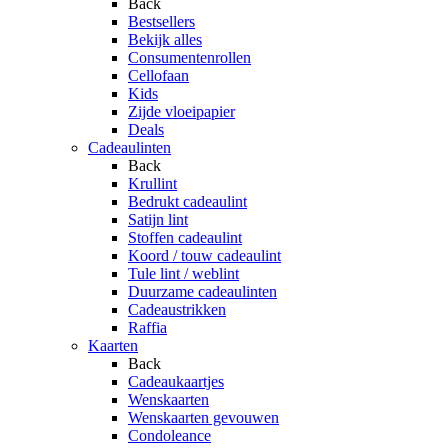
Back
Bestsellers
Bekijk alles
Consumentenrollen
Cellofaan
Kids
Zijde vloeipapier
Deals
Cadeaulinten
Back
Krullint
Bedrukt cadeaulint
Satijn lint
Stoffen cadeaulint
Koord / touw cadeaulint
Tule lint / weblint
Duurzame cadeaulinten
Cadeaustrikken
Raffia
Kaarten
Back
Cadeaukaartjes
Wenskaarten
Wenskaarten gevouwen
Condoleance