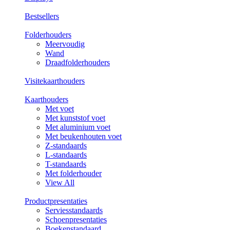
Bestsellers
Folderhouders
Meervoudig
Wand
Draadfolderhouders
Visitekaarthouders
Kaarthouders
Met voet
Met kunststof voet
Met aluminium voet
Met beukenhouten voet
Z-standaards
L-standaards
T-standaards
Met folderhouder
View All
Productpresentaties
Serviesstandaards
Schoenpresentaties
Boekenstandaard