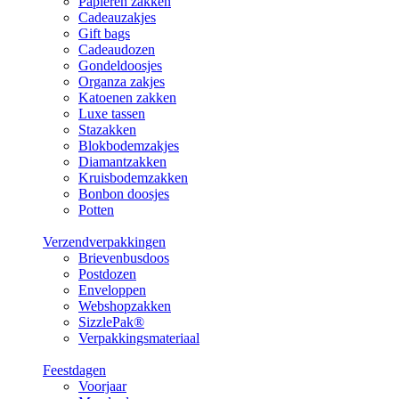
Papieren zakken
Cadeauzakjes
Gift bags
Cadeaudozen
Gondeldoosjes
Organza zakjes
Katoenen zakken
Luxe tassen
Stazakken
Blokbodemzakjes
Diamantzakken
Kruisbodemzakken
Bonbon doosjes
Potten
Verzendverpakkingen
Brievenbusdoos
Postdozen
Enveloppen
Webshopzakken
SizzlePak®
Verpakkingsmateriaal
Feestdagen
Voorjaar