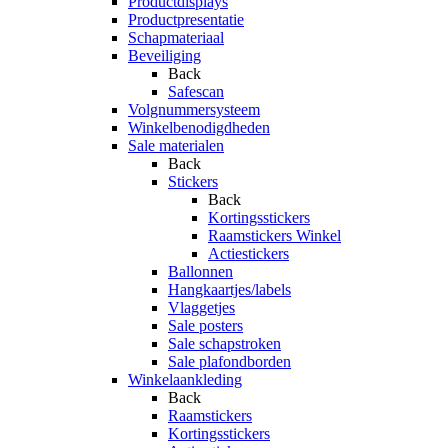
Productdisplays
Productpresentatie
Schapmateriaal
Beveiliging
Back
Safescan
Volgnummersysteem
Winkelbenodigdheden
Sale materialen
Back
Stickers
Back
Kortingsstickers
Raamstickers Winkel
Actiestickers
Ballonnen
Hangkaartjes/labels
Vlaggetjes
Sale posters
Sale schapstroken
Sale plafondborden
Winkelaankleding
Back
Raamstickers
Kortingsstickers