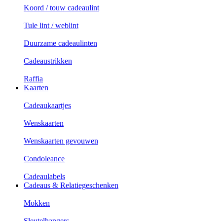
Koord / touw cadeaulint
Tule lint / weblint
Duurzame cadeaulinten
Cadeaustrikken
Raffia
Kaarten
Cadeaukaartjes
Wenskaarten
Wenskaarten gevouwen
Condoleance
Cadeaulabels
Cadeaus & Relatiegeschenken
Mokken
Sleutelhangers