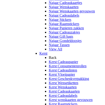
Najaar Cadeaukaartjes
Najaar Wenskaarten
Najaar Wenskaarten gevouwen
Najaar Cadeaulabels
Najaar Stickers
Najaar Raamstickers
Najaar Papieren zakken
Najaar Cadeauzakjes
Najaar Gift bags
Najaar Gondeldoosjes
Najaar Tassen
View All
Kerst
Back
Kerst Cadeaupapier
Kerst Consumentenrollen
Kerst Cadeaulinten
Kerst Vloeipapier
Kerst Geschenkverpakking
Kerst Wensetiketten
Kerst Wenskaarten
Kerst Cadeaukaarten
Kerst Cadeaulabels
Kerst wenskaarten gevouwen
Kerst Raamstickers