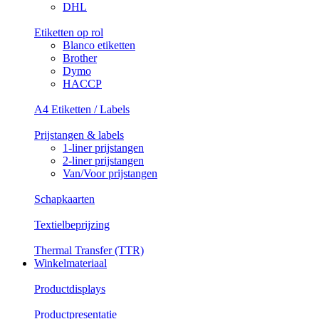
DHL
Etiketten op rol
Blanco etiketten
Brother
Dymo
HACCP
A4 Etiketten / Labels
Prijstangen & labels
1-liner prijstangen
2-liner prijstangen
Van/Voor prijstangen
Schapkaarten
Textielbeprijzing
Thermal Transfer (TTR)
Winkelmateriaal
Productdisplays
Productpresentatie