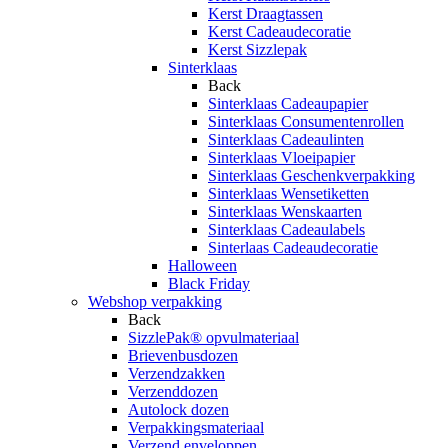
Kerst Draagtassen
Kerst Cadeaudecoratie
Kerst Sizzlepak
Sinterklaas
Back
Sinterklaas Cadeaupapier
Sinterklaas Consumentenrollen
Sinterklaas Cadeaulinten
Sinterklaas Vloeipapier
Sinterklaas Geschenkverpakking
Sinterklaas Wensetiketten
Sinterklaas Wenskaarten
Sinterklaas Cadeaulabels
Sinterlaas Cadeaudecoratie
Halloween
Black Friday
Webshop verpakking
Back
SizzlePak® opvulmateriaal
Brievenbusdozen
Verzendzakken
Verzenddozen
Autolock dozen
Verpakkingsmateriaal
Verzend enveloppen