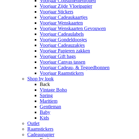
Voorjaar Consumentenrollen
Voorjaar Zijde Vloeipapier
Voorjaar Stickers
Voorjaar Cadeaukaartjes
Voorjaar Wenskaarten
Voorjaar Wenskaarten Gevouwen
Voorjaar Cadeaulabels
Voorjaar Gondeldoosjes
Voorjaar Cadeauzakjes
Voorjaar Papieren zakken
Voorjaar Gift bags
Voorjaar Canvas tassen
Voorjaar Cadeau- & Tegoedbonnen
Voorjaar Raamstickers
Shop by look
Back
Vintage Boho
Spring
Maritiem
Gentleman
Baby
Kids
Outlet
Raamstickers
Cadeaupapier