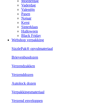
Moederdag
Vaderdag
Valentijn
Pasen
Najaar
Kerst
Sinterklaas
Halloween
Black Friday
Webshop verpakking
SizzlePak® opvulmateriaal
Brievenbusdozen
Verzendzakken
Verzenddozen
Autolock dozen
Verpakkingsmateriaal
Verzend enveloppen