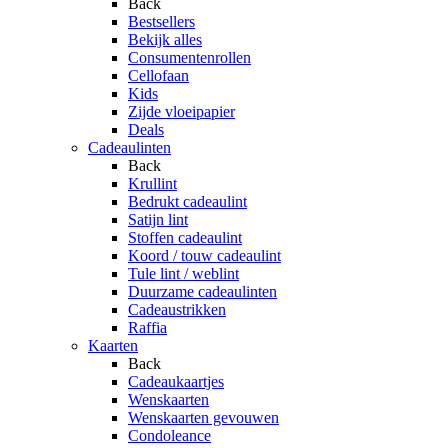
Back
Bestsellers
Bekijk alles
Consumentenrollen
Cellofaan
Kids
Zijde vloeipapier
Deals
Cadeaulinten
Back
Krullint
Bedrukt cadeaulint
Satijn lint
Stoffen cadeaulint
Koord / touw cadeaulint
Tule lint / weblint
Duurzame cadeaulinten
Cadeaustrikken
Raffia
Kaarten
Back
Cadeaukaartjes
Wenskaarten
Wenskaarten gevouwen
Condoleance