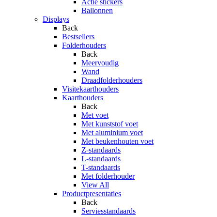
Actie stickers
Ballonnen
Displays
Back
Bestsellers
Folderhouders
Back
Meervoudig
Wand
Draadfolderhouders
Visitekaarthouders
Kaarthouders
Back
Met voet
Met kunststof voet
Met aluminium voet
Met beukenhouten voet
Z-standaards
L-standaards
T-standaards
Met folderhouder
View All
Productpresentaties
Back
Serviesstandaards