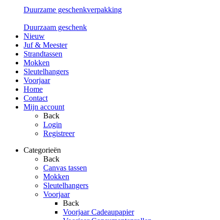
Duurzame geschenkverpakking
Duurzaam geschenk
Nieuw
Juf & Meester
Strandtassen
Mokken
Sleutelhangers
Voorjaar
Home
Contact
Mijn account
Back
Login
Registreer
Categorieën
Back
Canvas tassen
Mokken
Sleutelhangers
Voorjaar
Back
Voorjaar Cadeaupapier