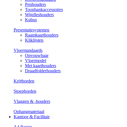
Penhouders
Toonbankaccessoires
Wijnfleshouders
Kubus
Presentatiesystemen
Raamkaarthouders
Kliklijsten
Vloerstandaards
Opvouwbaar
Vloermodel
Met kaarthouders
Draadfolderhouders
Krijtborden
Stoepborden
Vlaggen & -houders
Ophangmateriaal
Kantoor & Facilitair
A4 Papier