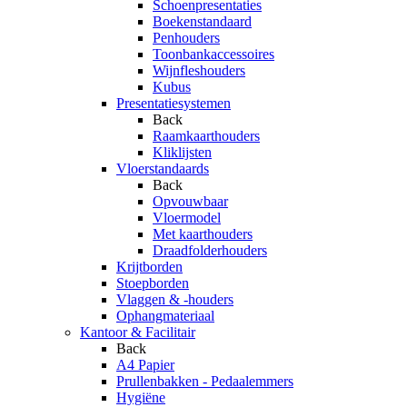
Schoenpresentaties
Boekenstandaard
Penhouders
Toonbankaccessoires
Wijnfleshouders
Kubus
Presentatiesystemen
Back
Raamkaarthouders
Kliklijsten
Vloerstandaards
Back
Opvouwbaar
Vloermodel
Met kaarthouders
Draadfolderhouders
Krijtborden
Stoepborden
Vlaggen & -houders
Ophangmateriaal
Kantoor & Facilitair
Back
A4 Papier
Prullenbakken - Pedaalemmers
Hygiëne