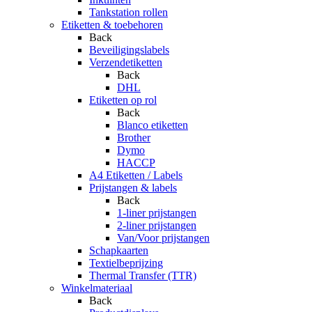
Tankstation rollen
Etiketten & toebehoren
Back
Beveiligingslabels
Verzendetiketten
Back
DHL
Etiketten op rol
Back
Blanco etiketten
Brother
Dymo
HACCP
A4 Etiketten / Labels
Prijstangen & labels
Back
1-liner prijstangen
2-liner prijstangen
Van/Voor prijstangen
Schapkaarten
Textielbeprijzing
Thermal Transfer (TTR)
Winkelmateriaal
Back