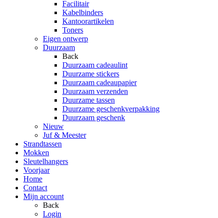
Facilitair
Kabelbinders
Kantoorartikelen
Toners
Eigen ontwerp
Duurzaam
Back
Duurzaam cadeaulint
Duurzame stickers
Duurzaam cadeaupapier
Duurzaam verzenden
Duurzame tassen
Duurzame geschenkverpakking
Duurzaam geschenk
Nieuw
Juf & Meester
Strandtassen
Mokken
Sleutelhangers
Voorjaar
Home
Contact
Mijn account
Back
Login