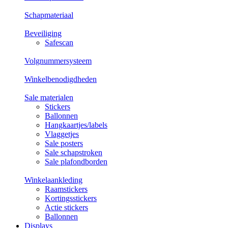
Schapmateriaal
Beveiliging
Safescan
Volgnummersysteem
Winkelbenodigdheden
Sale materialen
Stickers
Ballonnen
Hangkaartjes/labels
Vlaggetjes
Sale posters
Sale schapstroken
Sale plafondborden
Winkelaankleding
Raamstickers
Kortingsstickers
Actie stickers
Ballonnen
Displays