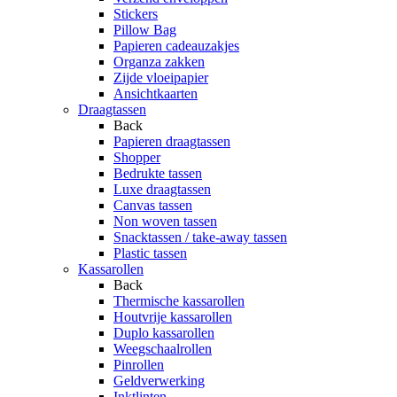
Stickers
Pillow Bag
Papieren cadeauzakjes
Organza zakken
Zijde vloeipapier
Ansichtkaarten
Draagtassen
Back
Papieren draagtassen
Shopper
Bedrukte tassen
Luxe draagtassen
Canvas tassen
Non woven tassen
Snacktassen / take-away tassen
Plastic tassen
Kassarollen
Back
Thermische kassarollen
Houtvrije kassarollen
Duplo kassarollen
Weegschaalrollen
Pinrollen
Geldverwerking
Inktlinten