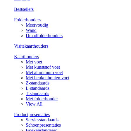
Bestsellers
Folderhouders
Meervoudig
Wand
Draadfolderhouders
Visitekaarthouders
Kaarthouders
Met voet
Met kunststof voet
Met aluminium voet
Met beukenhouten voet
Z-standaards
L-standaards
T-standaards
Met folderhouder
View All
Productpresentaties
Serviesstandaards
Schoenpresentaties
Boekenstandaard