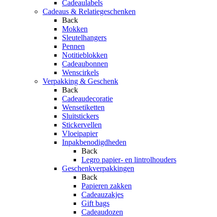
Cadeaulabels
Cadeaus & Relatiegeschenken
Back
Mokken
Sleutelhangers
Pennen
Notitieblokken
Cadeaubonnen
Wenscirkels
Verpakking & Geschenk
Back
Cadeaudecoratie
Wensetiketten
Sluitstickers
Stickervellen
Vloeipapier
Inpakbenodigdheden
Back
Legro papier- en lintrolhouders
Geschenkverpakkingen
Back
Papieren zakken
Cadeauzakjes
Gift bags
Cadeaudozen