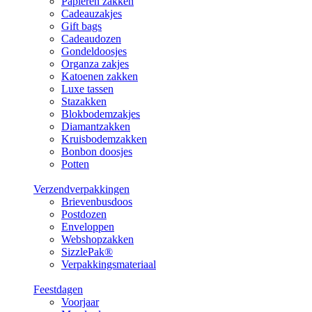
Papieren zakken
Cadeauzakjes
Gift bags
Cadeaudozen
Gondeldoosjes
Organza zakjes
Katoenen zakken
Luxe tassen
Stazakken
Blokbodemzakjes
Diamantzakken
Kruisbodemzakken
Bonbon doosjes
Potten
Verzendverpakkingen
Brievenbusdoos
Postdozen
Enveloppen
Webshopzakken
SizzlePak®
Verpakkingsmateriaal
Feestdagen
Voorjaar