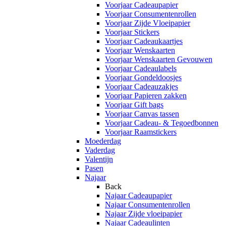
Voorjaar Cadeaupapier
Voorjaar Consumentenrollen
Voorjaar Zijde Vloeipapier
Voorjaar Stickers
Voorjaar Cadeaukaartjes
Voorjaar Wenskaarten
Voorjaar Wenskaarten Gevouwen
Voorjaar Cadeaulabels
Voorjaar Gondeldoosjes
Voorjaar Cadeauzakjes
Voorjaar Papieren zakken
Voorjaar Gift bags
Voorjaar Canvas tassen
Voorjaar Cadeau- & Tegoedbonnen
Voorjaar Raamstickers
Moederdag
Vaderdag
Valentijn
Pasen
Najaar
Back
Najaar Cadeaupapier
Najaar Consumentenrollen
Najaar Zijde vloeipapier
Najaar Cadeaulinten