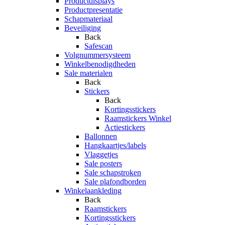
Productdisplays
Productpresentatie
Schapmateriaal
Beveiliging
Back
Safescan
Volgnummersysteem
Winkelbenodigdheden
Sale materialen
Back
Stickers
Back
Kortingsstickers
Raamstickers Winkel
Actiestickers
Ballonnen
Hangkaartjes/labels
Vlaggetjes
Sale posters
Sale schapstroken
Sale plafondborden
Winkelaankleding
Back
Raamstickers
Kortingsstickers