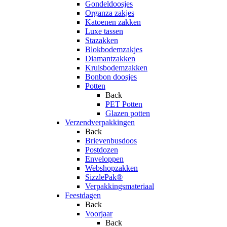
Gondeldoosjes
Organza zakjes
Katoenen zakken
Luxe tassen
Stazakken
Blokbodemzakjes
Diamantzakken
Kruisbodemzakken
Bonbon doosjes
Potten
Back
PET Potten
Glazen potten
Verzendverpakkingen
Back
Brievenbusdoos
Postdozen
Enveloppen
Webshopzakken
SizzlePak®
Verpakkingsmateriaal
Feestdagen
Back
Voorjaar
Back