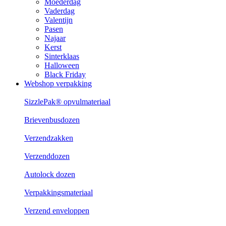
Moederdag
Vaderdag
Valentijn
Pasen
Najaar
Kerst
Sinterklaas
Halloween
Black Friday
Webshop verpakking
SizzlePak® opvulmateriaal
Brievenbusdozen
Verzendzakken
Verzenddozen
Autolock dozen
Verpakkingsmateriaal
Verzend enveloppen