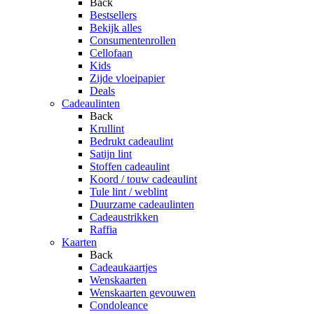
Back
Bestsellers
Bekijk alles
Consumentenrollen
Cellofaan
Kids
Zijde vloeipapier
Deals
Cadeaulinten
Back
Krullint
Bedrukt cadeaulint
Satijn lint
Stoffen cadeaulint
Koord / touw cadeaulint
Tule lint / weblint
Duurzame cadeaulinten
Cadeaustrikken
Raffia
Kaarten
Back
Cadeaukaartjes
Wenskaarten
Wenskaarten gevouwen
Condoleance