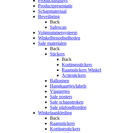
Productdisplays
Productpresentatie
Schapmateriaal
Beveiliging
Back
Safescan
Volgnummersysteem
Winkelbenodigdheden
Sale materialen
Back
Stickers
Back
Kortingsstickers
Raamstickers Winkel
Actiestickers
Ballonnen
Hangkaartjes/labels
Vlaggetjes
Sale posters
Sale schapstroken
Sale plafondborden
Winkelaankleding
Back
Raamstickers
Kortingsstickers