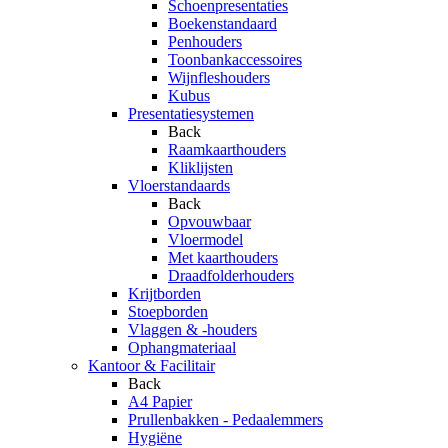
Schoenpresentaties
Boekenstandaard
Penhouders
Toonbankaccessoires
Wijnfleshouders
Kubus
Presentatiesystemen
Back
Raamkaarthouders
Kliklijsten
Vloerstandaards
Back
Opvouwbaar
Vloermodel
Met kaarthouders
Draadfolderhouders
Krijtborden
Stoepborden
Vlaggen & -houders
Ophangmateriaal
Kantoor & Facilitair
Back
A4 Papier
Prullenbakken - Pedaalemmers
Hygiëne