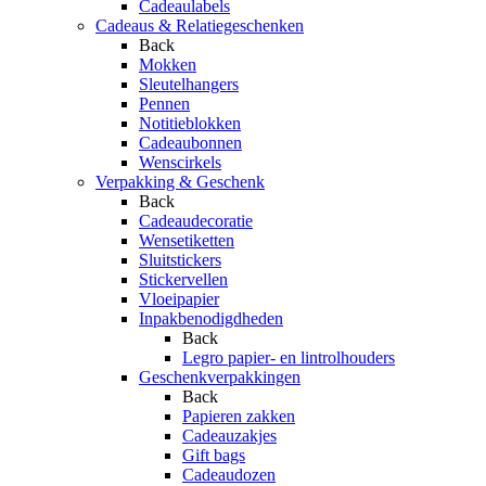
Cadeaulabels
Cadeaus & Relatiegeschenken
Back
Mokken
Sleutelhangers
Pennen
Notitieblokken
Cadeaubonnen
Wenscirkels
Verpakking & Geschenk
Back
Cadeaudecoratie
Wensetiketten
Sluitstickers
Stickervellen
Vloeipapier
Inpakbenodigdheden
Back
Legro papier- en lintrolhouders
Geschenkverpakkingen
Back
Papieren zakken
Cadeauzakjes
Gift bags
Cadeaudozen