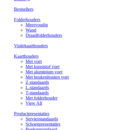
Bestsellers
Folderhouders
Meervoudig
Wand
Draadfolderhouders
Visitekaarthouders
Kaarthouders
Met voet
Met kunststof voet
Met aluminium voet
Met beukenhouten voet
Z-standaards
L-standaards
T-standaards
Met folderhouder
View All
Productpresentaties
Serviesstandaards
Schoenpresentaties
Boekenstandaard