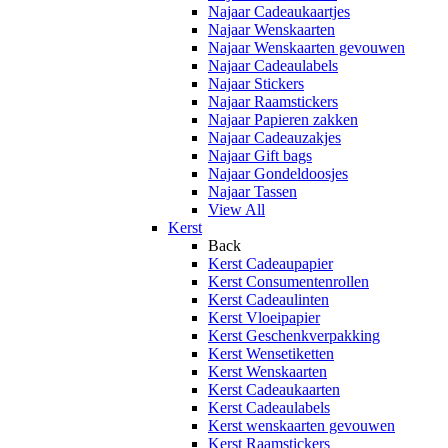
Najaar Cadeaukaartjes
Najaar Wenskaarten
Najaar Wenskaarten gevouwen
Najaar Cadeaulabels
Najaar Stickers
Najaar Raamstickers
Najaar Papieren zakken
Najaar Cadeauzakjes
Najaar Gift bags
Najaar Gondeldoosjes
Najaar Tassen
View All
Kerst
Back
Kerst Cadeaupapier
Kerst Consumentenrollen
Kerst Cadeaulinten
Kerst Vloeipapier
Kerst Geschenkverpakking
Kerst Wensetiketten
Kerst Wenskaarten
Kerst Cadeaukaarten
Kerst Cadeaulabels
Kerst wenskaarten gevouwen
Kerst Raamstickers