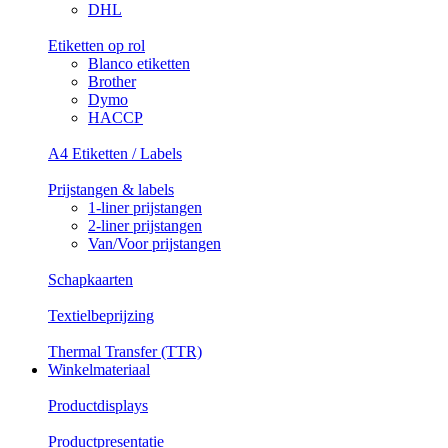
DHL
Etiketten op rol
Blanco etiketten
Brother
Dymo
HACCP
A4 Etiketten / Labels
Prijstangen & labels
1-liner prijstangen
2-liner prijstangen
Van/Voor prijstangen
Schapkaarten
Textielbeprijzing
Thermal Transfer (TTR)
Winkelmateriaal
Productdisplays
Productpresentatie