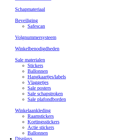
Schapmateriaal
Beveiliging
Safescan
Volgnummersysteem
Winkelbenodigdheden
Sale materialen
Stickers
Ballonnen
Hangkaartjes/labels
Vlaggetjes
Sale posters
Sale schapstroken
Sale plafondborden
Winkelaankleding
Raamstickers
Kortingsstickers
Actie stickers
Ballonnen
Displays