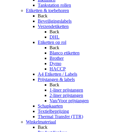
Tankstation rollen
Etiketten & toebehoren
Back
Beveiligingslabels
Verzendetiketten
Back
DHL
Etiketten op rol
Back
Blanco etiketten
Brother
Dymo
HACCP
A4 Etiketten / Labels
Prijstangen & labels
Back
1-liner prijstangen
2-liner prijstangen
Van/Voor prijstangen
Schapkaarten
Textielbeprijzing
Thermal Transfer (TTR)
Winkelmateriaal
Back