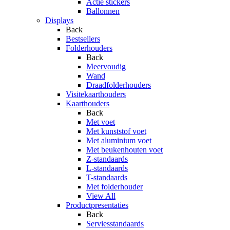
Actie stickers
Ballonnen
Displays
Back
Bestsellers
Folderhouders
Back
Meervoudig
Wand
Draadfolderhouders
Visitekaarthouders
Kaarthouders
Back
Met voet
Met kunststof voet
Met aluminium voet
Met beukenhouten voet
Z-standaards
L-standaards
T-standaards
Met folderhouder
View All
Productpresentaties
Back
Serviesstandaards