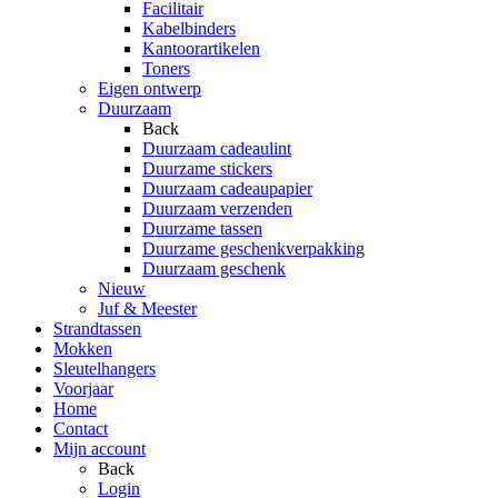
Facilitair
Kabelbinders
Kantoorartikelen
Toners
Eigen ontwerp
Duurzaam
Back
Duurzaam cadeaulint
Duurzame stickers
Duurzaam cadeaupapier
Duurzaam verzenden
Duurzame tassen
Duurzame geschenkverpakking
Duurzaam geschenk
Nieuw
Juf & Meester
Strandtassen
Mokken
Sleutelhangers
Voorjaar
Home
Contact
Mijn account
Back
Login