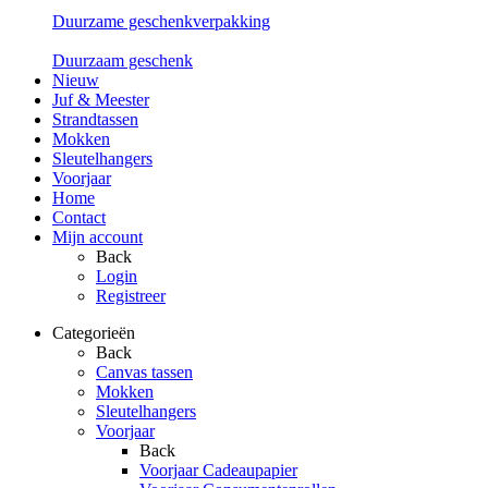
Duurzame geschenkverpakking
Duurzaam geschenk
Nieuw
Juf & Meester
Strandtassen
Mokken
Sleutelhangers
Voorjaar
Home
Contact
Mijn account
Back
Login
Registreer
Categorieën
Back
Canvas tassen
Mokken
Sleutelhangers
Voorjaar
Back
Voorjaar Cadeaupapier