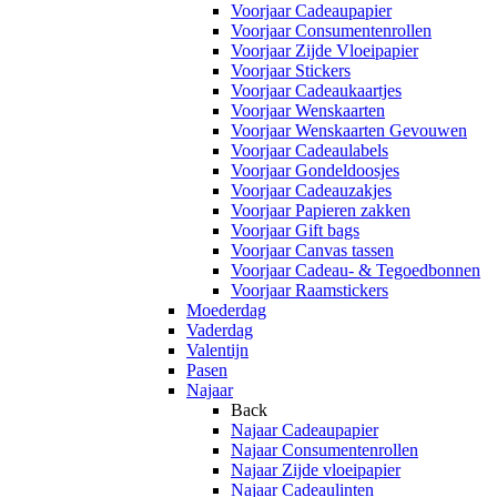
Voorjaar Cadeaupapier
Voorjaar Consumentenrollen
Voorjaar Zijde Vloeipapier
Voorjaar Stickers
Voorjaar Cadeaukaartjes
Voorjaar Wenskaarten
Voorjaar Wenskaarten Gevouwen
Voorjaar Cadeaulabels
Voorjaar Gondeldoosjes
Voorjaar Cadeauzakjes
Voorjaar Papieren zakken
Voorjaar Gift bags
Voorjaar Canvas tassen
Voorjaar Cadeau- & Tegoedbonnen
Voorjaar Raamstickers
Moederdag
Vaderdag
Valentijn
Pasen
Najaar
Back
Najaar Cadeaupapier
Najaar Consumentenrollen
Najaar Zijde vloeipapier
Najaar Cadeaulinten