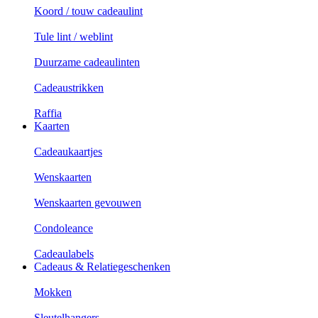
Koord / touw cadeaulint
Tule lint / weblint
Duurzame cadeaulinten
Cadeaustrikken
Raffia
Kaarten
Cadeaukaartjes
Wenskaarten
Wenskaarten gevouwen
Condoleance
Cadeaulabels
Cadeaus & Relatiegeschenken
Mokken
Sleutelhangers