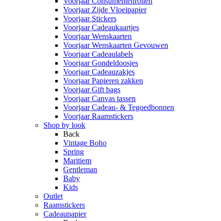
Voorjaar Consumentenrollen
Voorjaar Zijde Vloeipapier
Voorjaar Stickers
Voorjaar Cadeaukaartjes
Voorjaar Wenskaarten
Voorjaar Wenskaarten Gevouwen
Voorjaar Cadeaulabels
Voorjaar Gondeldoosjes
Voorjaar Cadeauzakjes
Voorjaar Papieren zakken
Voorjaar Gift bags
Voorjaar Canvas tassen
Voorjaar Cadeau- & Tegoedbonnen
Voorjaar Raamstickers
Shop by look
Back
Vintage Boho
Spring
Maritiem
Gentleman
Baby
Kids
Outlet
Raamstickers
Cadeaupapier