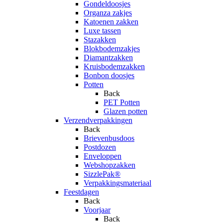
Gondeldoosjes
Organza zakjes
Katoenen zakken
Luxe tassen
Stazakken
Blokbodemzakjes
Diamantzakken
Kruisbodemzakken
Bonbon doosjes
Potten
Back
PET Potten
Glazen potten
Verzendverpakkingen
Back
Brievenbusdoos
Postdozen
Enveloppen
Webshopzakken
SizzlePak®
Verpakkingsmateriaal
Feestdagen
Back
Voorjaar
Back