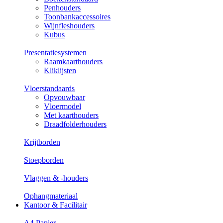
Penhouders
Toonbankaccessoires
Wijnfleshouders
Kubus
Presentatiesystemen
Raamkaarthouders
Kliklijsten
Vloerstandaards
Opvouwbaar
Vloermodel
Met kaarthouders
Draadfolderhouders
Krijtborden
Stoepborden
Vlaggen & -houders
Ophangmateriaal
Kantoor & Facilitair
A4 Papier