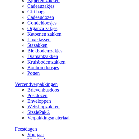
Papieren zakken
Cadeauzakjes
Gift bags
Cadeaudozen
Gondeldoosjes
Organza zakjes
Katoenen zakken
Luxe tassen
Stazakken
Blokbodemzakjes
Diamantzakken
Kruisbodemzakken
Bonbon doosjes
Potten
Verzendverpakkingen
Brievenbusdoos
Postdozen
Enveloppen
Webshopzakken
SizzlePak®
Verpakkingsmateriaal
Feestdagen
Voorjaar