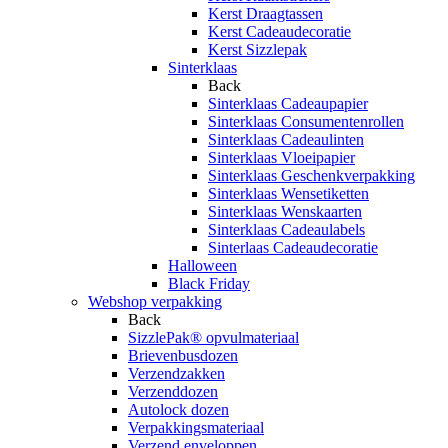
Kerst Draagtassen
Kerst Cadeaudecoratie
Kerst Sizzlepak
Sinterklaas
Back
Sinterklaas Cadeaupapier
Sinterklaas Consumentenrollen
Sinterklaas Cadeaulinten
Sinterklaas Vloeipapier
Sinterklaas Geschenkverpakking
Sinterklaas Wensetiketten
Sinterklaas Wenskaarten
Sinterklaas Cadeaulabels
Sinterlaas Cadeaudecoratie
Halloween
Black Friday
Webshop verpakking
Back
SizzlePak® opvulmateriaal
Brievenbusdozen
Verzendzakken
Verzenddozen
Autolock dozen
Verpakkingsmateriaal
Verzend enveloppen