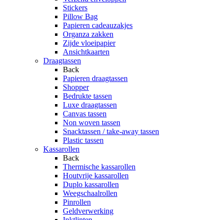
Stickers
Pillow Bag
Papieren cadeauzakjes
Organza zakken
Zijde vloeipapier
Ansichtkaarten
Draagtassen
Back
Papieren draagtassen
Shopper
Bedrukte tassen
Luxe draagtassen
Canvas tassen
Non woven tassen
Snacktassen / take-away tassen
Plastic tassen
Kassarollen
Back
Thermische kassarollen
Houtvrije kassarollen
Duplo kassarollen
Weegschaalrollen
Pinrollen
Geldverwerking
Inktlinten