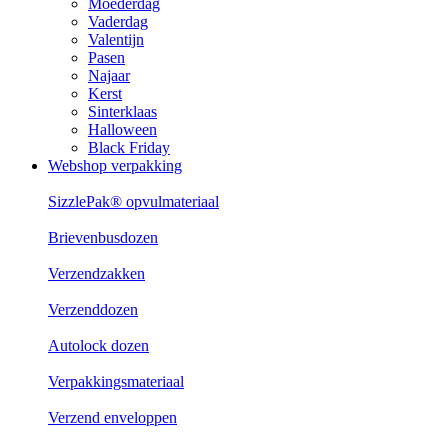
Moederdag
Vaderdag
Valentijn
Pasen
Najaar
Kerst
Sinterklaas
Halloween
Black Friday
Webshop verpakking
SizzlePak® opvulmateriaal
Brievenbusdozen
Verzendzakken
Verzenddozen
Autolock dozen
Verpakkingsmateriaal
Verzend enveloppen