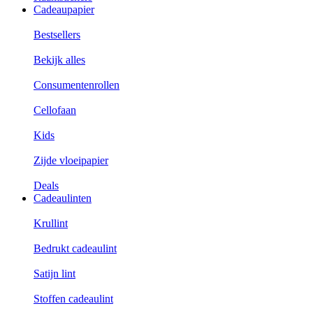
Cadeaupapier
Bestsellers
Bekijk alles
Consumentenrollen
Cellofaan
Kids
Zijde vloeipapier
Deals
Cadeaulinten
Krullint
Bedrukt cadeaulint
Satijn lint
Stoffen cadeaulint