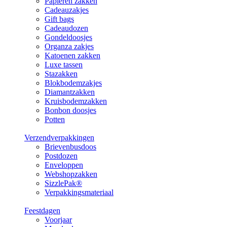
Papieren zakken
Cadeauzakjes
Gift bags
Cadeaudozen
Gondeldoosjes
Organza zakjes
Katoenen zakken
Luxe tassen
Stazakken
Blokbodemzakjes
Diamantzakken
Kruisbodemzakken
Bonbon doosjes
Potten
Verzendverpakkingen
Brievenbusdoos
Postdozen
Enveloppen
Webshopzakken
SizzlePak®
Verpakkingsmateriaal
Feestdagen
Voorjaar