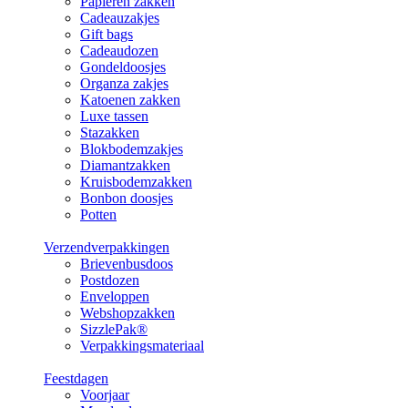
Papieren zakken
Cadeauzakjes
Gift bags
Cadeaudozen
Gondeldoosjes
Organza zakjes
Katoenen zakken
Luxe tassen
Stazakken
Blokbodemzakjes
Diamantzakken
Kruisbodemzakken
Bonbon doosjes
Potten
Verzendverpakkingen
Brievenbusdoos
Postdozen
Enveloppen
Webshopzakken
SizzlePak®
Verpakkingsmateriaal
Feestdagen
Voorjaar