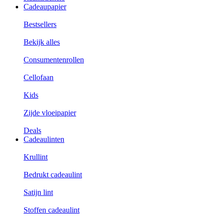
Cadeaupapier
Bestsellers
Bekijk alles
Consumentenrollen
Cellofaan
Kids
Zijde vloeipapier
Deals
Cadeaulinten
Krullint
Bedrukt cadeaulint
Satijn lint
Stoffen cadeaulint