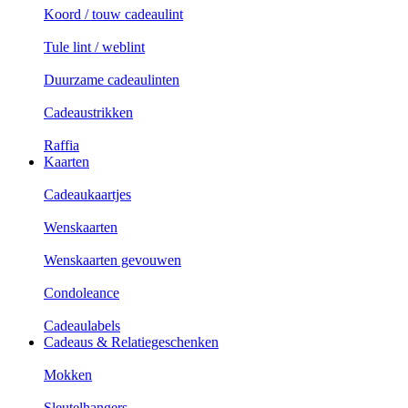
Koord / touw cadeaulint
Tule lint / weblint
Duurzame cadeaulinten
Cadeaustrikken
Raffia
Kaarten
Cadeaukaartjes
Wenskaarten
Wenskaarten gevouwen
Condoleance
Cadeaulabels
Cadeaus & Relatiegeschenken
Mokken
Sleutelhangers