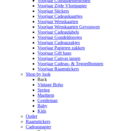
Voorjaar Consumentenrollen
Voorjaar Zijde Vloeipapier
Voorjaar Stickers
Voorjaar Cadeaukaartjes
Voorjaar Wenskaarten
Voorjaar Wenskaarten Gevouwen
Voorjaar Cadeaulabels
Voorjaar Gondeldoosjes
Voorjaar Cadeauzakjes
Voorjaar Papieren zakken
Voorjaar Gift bags
Voorjaar Canvas tassen
Voorjaar Cadeau- & Tegoedbonnen
Voorjaar Raamstickers
Shop by look
Back
Vintage Boho
Spring
Maritiem
Gentleman
Baby
Kids
Outlet
Raamstickers
Cadeaupapier