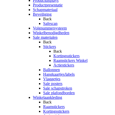
Productdisplays
Productpresentatie
Schapmateriaal
Beveiliging
Back
Safescan
Volgnummersysteem
Winkelbenodigdheden
Sale materialen
Back
Stickers
Back
Kortingsstickers
Raamstickers Winkel
Actiestickers
Ballonnen
Hangkaartjes/labels
Vlaggetjes
Sale posters
Sale schapstroken
Sale plafondborden
Winkelaankleding
Back
Raamstickers
Kortingsstickers