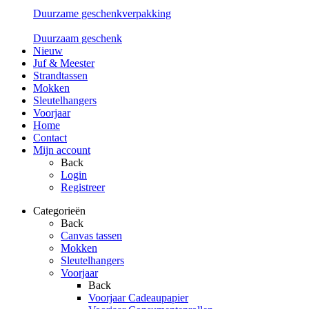
Duurzame geschenkverpakking
Duurzaam geschenk
Nieuw
Juf & Meester
Strandtassen
Mokken
Sleutelhangers
Voorjaar
Home
Contact
Mijn account
Back
Login
Registreer
Categorieën
Back
Canvas tassen
Mokken
Sleutelhangers
Voorjaar
Back
Voorjaar Cadeaupapier