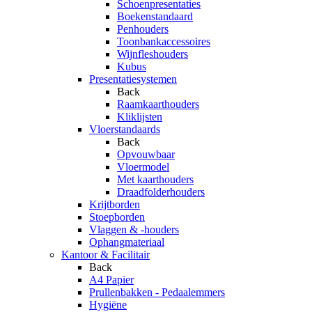
Schoenpresentaties
Boekenstandaard
Penhouders
Toonbankaccessoires
Wijnfleshouders
Kubus
Presentatiesystemen
Back
Raamkaarthouders
Kliklijsten
Vloerstandaards
Back
Opvouwbaar
Vloermodel
Met kaarthouders
Draadfolderhouders
Krijtborden
Stoepborden
Vlaggen & -houders
Ophangmateriaal
Kantoor & Facilitair
Back
A4 Papier
Prullenbakken - Pedaalemmers
Hygiëne