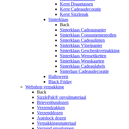
Kerst Draagtassen
Kerst Cadeaudecoratie
Kerst Sizzlepak
Sinterklaas
Back
Sinterklaas Cadeaupapier
Sinterklaas Consumentenrollen
Sinterklaas Cadeaulinten
Sinterklaas Vloeipapier
Sinterklaas Geschenkverpakking
Sinterklaas Wensetiketten
Sinterklaas Wenskaarten
Sinterklaas Cadeaulabels
Sinterlaas Cadeaudecoratie
Halloween
Black Friday
Webshop verpakking
Back
SizzlePak® opvulmateriaal
Brievenbusdozen
Verzendzakken
Verzenddozen
Autolock dozen
Verpakkingsmateriaal
Verzend enveloppen