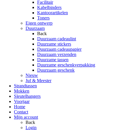
Facilitair
Kabelbinders
Kantoorartikelen
Toners
Eigen ontwerp
Duurzaam
Back
Duurzaam cadeaulint
Duurzame stickers
Duurzaam cadeaupapier
Duurzaam verzenden
Duurzame tassen
Duurzame geschenkverpakking
Duurzaam geschenk
Nieuw
Juf & Meester
Strandtassen
Mokken
Sleutelhangers
Voorjaar
Home
Contact
Mijn account
Back
Login