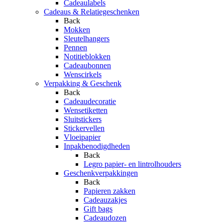
Cadeaulabels
Cadeaus & Relatiegeschenken
Back
Mokken
Sleutelhangers
Pennen
Notitieblokken
Cadeaubonnen
Wenscirkels
Verpakking & Geschenk
Back
Cadeaudecoratie
Wensetiketten
Sluitstickers
Stickervellen
Vloeipapier
Inpakbenodigdheden
Back
Legro papier- en lintrolhouders
Geschenkverpakkingen
Back
Papieren zakken
Cadeauzakjes
Gift bags
Cadeaudozen