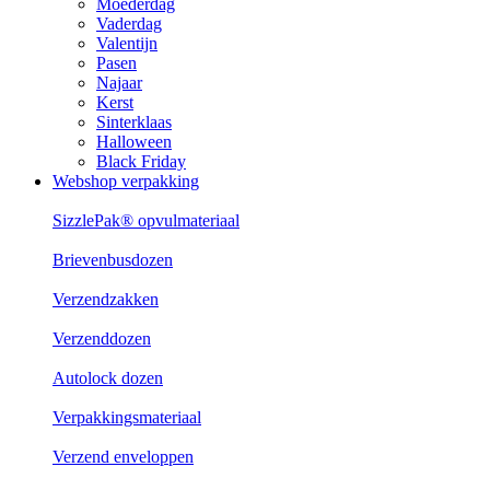
Moederdag
Vaderdag
Valentijn
Pasen
Najaar
Kerst
Sinterklaas
Halloween
Black Friday
Webshop verpakking
SizzlePak® opvulmateriaal
Brievenbusdozen
Verzendzakken
Verzenddozen
Autolock dozen
Verpakkingsmateriaal
Verzend enveloppen