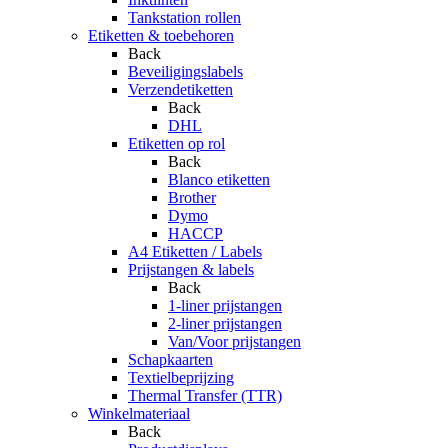
Tankstation rollen
Etiketten & toebehoren
Back
Beveiligingslabels
Verzendetiketten
Back
DHL
Etiketten op rol
Back
Blanco etiketten
Brother
Dymo
HACCP
A4 Etiketten / Labels
Prijstangen & labels
Back
1-liner prijstangen
2-liner prijstangen
Van/Voor prijstangen
Schapkaarten
Textielbeprijzing
Thermal Transfer (TTR)
Winkelmateriaal
Back