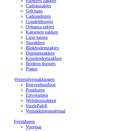
Papieren zakken
Cadeauzakjes
Gift bags
Cadeaudozen
Gondeldoosjes
Organza zakjes
Katoenen zakken
Luxe tassen
Stazakken
Blokbodemzakjes
Diamantzakken
Kruisbodemzakken
Bonbon doosjes
Potten
Verzendverpakkingen
Brievenbusdoos
Postdozen
Enveloppen
Webshopzakken
SizzlePak®
Verpakkingsmateriaal
Feestdagen
Voorjaar