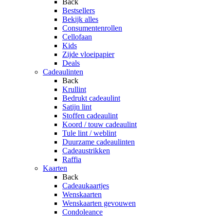
Back
Bestsellers
Bekijk alles
Consumentenrollen
Cellofaan
Kids
Zijde vloeipapier
Deals
Cadeaulinten
Back
Krullint
Bedrukt cadeaulint
Satijn lint
Stoffen cadeaulint
Koord / touw cadeaulint
Tule lint / weblint
Duurzame cadeaulinten
Cadeaustrikken
Raffia
Kaarten
Back
Cadeaukaartjes
Wenskaarten
Wenskaarten gevouwen
Condoleance