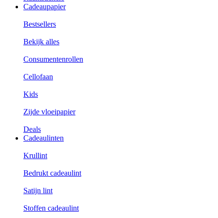
Cadeaupapier
Bestsellers
Bekijk alles
Consumentenrollen
Cellofaan
Kids
Zijde vloeipapier
Deals
Cadeaulinten
Krullint
Bedrukt cadeaulint
Satijn lint
Stoffen cadeaulint