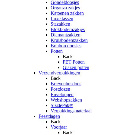
Gondeldoosjes
Organza zakjes
Katoenen zakken
Luxe tassen
Stazakken
Blokbodemzakjes
Diamantzakken
Kruisbodemzakken
Bonbon doosjes
Potten
Back
PET Potten
Glazen potten
Verzendverpakkingen
Back
Brievenbusdoos
Postdozen
Enveloppen
Webshopzakken
SizzlePak®
Verpakkingsmateriaal
Feestdagen
Back
Voorjaar
Back