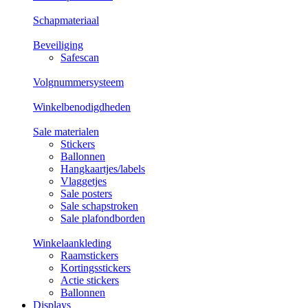
Schapmateriaal
Beveiliging
Safescan
Volgnummersysteem
Winkelbenodigdheden
Sale materialen
Stickers
Ballonnen
Hangkaartjes/labels
Vlaggetjes
Sale posters
Sale schapstroken
Sale plafondborden
Winkelaankleding
Raamstickers
Kortingsstickers
Actie stickers
Ballonnen
Displays