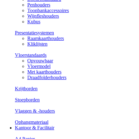
Penhouders
Toonbankaccessoires
Wijnfleshouders
Kubus
Presentatiesystemen
Raamkaarthouders
Kliklijsten
Vloerstandaards
Opvouwbaar
Vloermodel
Met kaarthouders
Draadfolderhouders
Krijtborden
Stoepborden
Vlaggen & -houders
Ophangmateriaal
Kantoor & Facilitair
A4 Papier