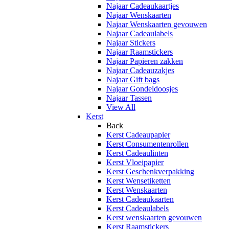
Najaar Cadeaukaartjes
Najaar Wenskaarten
Najaar Wenskaarten gevouwen
Najaar Cadeaulabels
Najaar Stickers
Najaar Raamstickers
Najaar Papieren zakken
Najaar Cadeauzakjes
Najaar Gift bags
Najaar Gondeldoosjes
Najaar Tassen
View All
Kerst
Back
Kerst Cadeaupapier
Kerst Consumentenrollen
Kerst Cadeaulinten
Kerst Vloeipapier
Kerst Geschenkverpakking
Kerst Wensetiketten
Kerst Wenskaarten
Kerst Cadeaukaarten
Kerst Cadeaulabels
Kerst wenskaarten gevouwen
Kerst Raamstickers