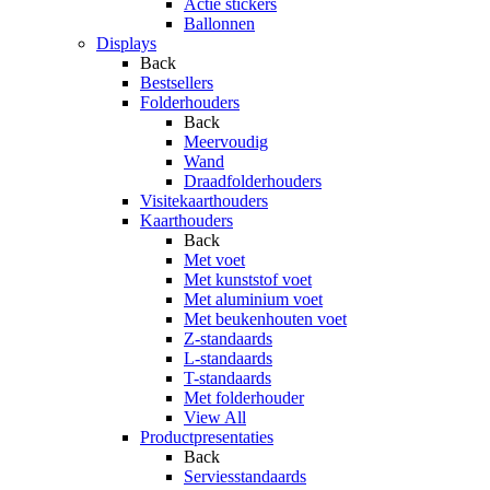
Actie stickers
Ballonnen
Displays
Back
Bestsellers
Folderhouders
Back
Meervoudig
Wand
Draadfolderhouders
Visitekaarthouders
Kaarthouders
Back
Met voet
Met kunststof voet
Met aluminium voet
Met beukenhouten voet
Z-standaards
L-standaards
T-standaards
Met folderhouder
View All
Productpresentaties
Back
Serviesstandaards