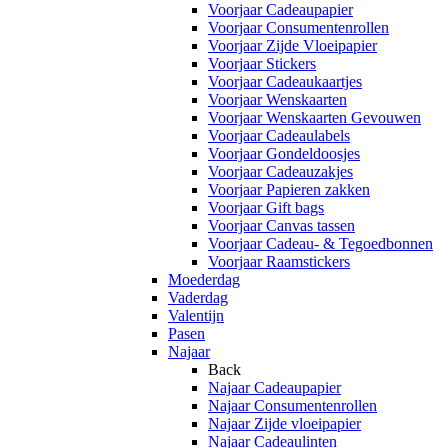
Voorjaar Cadeaupapier
Voorjaar Consumentenrollen
Voorjaar Zijde Vloeipapier
Voorjaar Stickers
Voorjaar Cadeaukaartjes
Voorjaar Wenskaarten
Voorjaar Wenskaarten Gevouwen
Voorjaar Cadeaulabels
Voorjaar Gondeldoosjes
Voorjaar Cadeauzakjes
Voorjaar Papieren zakken
Voorjaar Gift bags
Voorjaar Canvas tassen
Voorjaar Cadeau- & Tegoedbonnen
Voorjaar Raamstickers
Moederdag
Vaderdag
Valentijn
Pasen
Najaar
Back
Najaar Cadeaupapier
Najaar Consumentenrollen
Najaar Zijde vloeipapier
Najaar Cadeaulinten