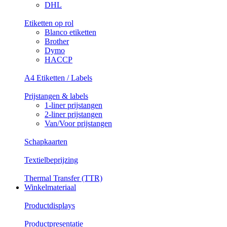
DHL
Etiketten op rol
Blanco etiketten
Brother
Dymo
HACCP
A4 Etiketten / Labels
Prijstangen & labels
1-liner prijstangen
2-liner prijstangen
Van/Voor prijstangen
Schapkaarten
Textielbeprijzing
Thermal Transfer (TTR)
Winkelmateriaal
Productdisplays
Productpresentatie