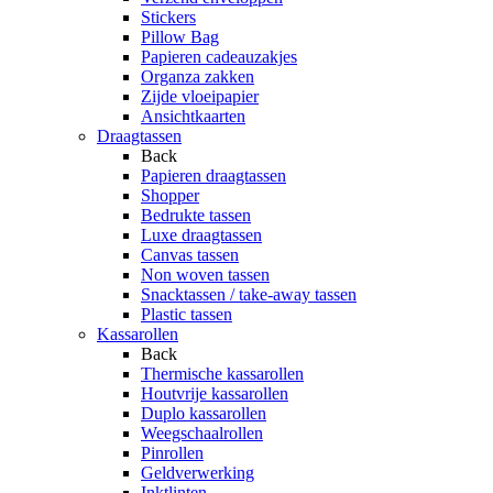
Stickers
Pillow Bag
Papieren cadeauzakjes
Organza zakken
Zijde vloeipapier
Ansichtkaarten
Draagtassen
Back
Papieren draagtassen
Shopper
Bedrukte tassen
Luxe draagtassen
Canvas tassen
Non woven tassen
Snacktassen / take-away tassen
Plastic tassen
Kassarollen
Back
Thermische kassarollen
Houtvrije kassarollen
Duplo kassarollen
Weegschaalrollen
Pinrollen
Geldverwerking
Inktlinten