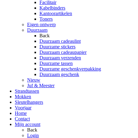
Facilitair
Kabelbinders
Kantoorartikelen
Toners
Eigen ontwerp
Duurzaam
Back
Duurzaam cadeaulint
Duurzame stickers
Duurzaam cadeaupapier
Duurzaam verzenden
Duurzame tassen
Duurzame geschenkverpakking
Duurzaam geschenk
Nieuw
Juf & Meester
Strandtassen
Mokken
Sleutelhangers
Voorjaar
Home
Contact
Mijn account
Back
Login