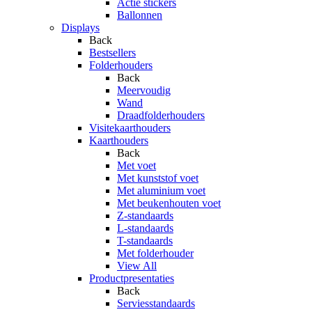
Actie stickers
Ballonnen
Displays
Back
Bestsellers
Folderhouders
Back
Meervoudig
Wand
Draadfolderhouders
Visitekaarthouders
Kaarthouders
Back
Met voet
Met kunststof voet
Met aluminium voet
Met beukenhouten voet
Z-standaards
L-standaards
T-standaards
Met folderhouder
View All
Productpresentaties
Back
Serviesstandaards