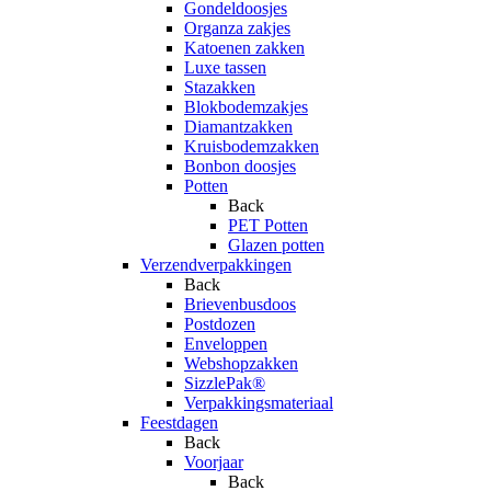
Gondeldoosjes
Organza zakjes
Katoenen zakken
Luxe tassen
Stazakken
Blokbodemzakjes
Diamantzakken
Kruisbodemzakken
Bonbon doosjes
Potten
Back
PET Potten
Glazen potten
Verzendverpakkingen
Back
Brievenbusdoos
Postdozen
Enveloppen
Webshopzakken
SizzlePak®
Verpakkingsmateriaal
Feestdagen
Back
Voorjaar
Back