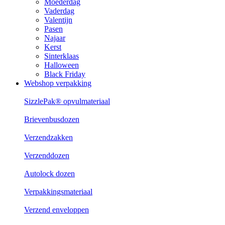
Moederdag
Vaderdag
Valentijn
Pasen
Najaar
Kerst
Sinterklaas
Halloween
Black Friday
Webshop verpakking
SizzlePak® opvulmateriaal
Brievenbusdozen
Verzendzakken
Verzenddozen
Autolock dozen
Verpakkingsmateriaal
Verzend enveloppen