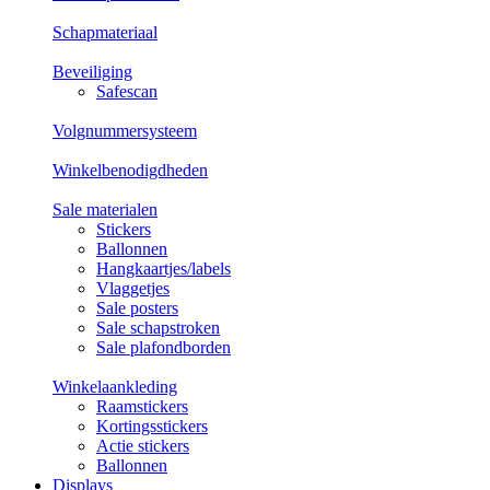
Schapmateriaal
Beveiliging
Safescan
Volgnummersysteem
Winkelbenodigdheden
Sale materialen
Stickers
Ballonnen
Hangkaartjes/labels
Vlaggetjes
Sale posters
Sale schapstroken
Sale plafondborden
Winkelaankleding
Raamstickers
Kortingsstickers
Actie stickers
Ballonnen
Displays