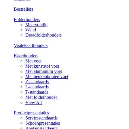
Bestsellers
Folderhouders
Meervoudig
Wand
Draadfolderhouders
Visitekaarthouders
Kaarthouders
Met voet
Met kunststof voet
Met aluminium voet
Met beukenhouten voet
Z-standaards
L-standaards
T-standaards
Met folderhouder
View All
Productpresentaties
Serviesstandaards
Schoenpresentaties
Boekenstandaard