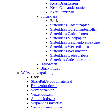
Kerst Draagtassen
Kerst Cadeaudecoratie
Kerst Sizzlepak
Sinterklaas
Back
Sinterklaas Cadeaupapier
Sinterklaas Consumentenrollen
Sinterklaas Cadeaulinten
Sinterklaas Vloeipapier
Sinterklaas Geschenkverpakking
Sinterklaas Wensetiketten
Sinterklaas Wenskaarten
Sinterklaas Cadeaulabels
Sinterlaas Cadeaudecoratie
Halloween
Black Friday
Webshop verpakking
Back
SizzlePak® opvulmateriaal
Brievenbusdozen
Verzendzakken
Verzenddozen
Autolock dozen
Verpakkingsmateriaal
Verzend enveloppen