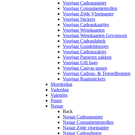
Voorjaar Cadeaupapier
Voorjaar Consumentenrollen
Voorjaar Zijde Vloeipapier
Voorjaar Stickers
Voorjaar Cadeaukaartjes
Voorjaar Wenskaarten
Voorjaar Wenskaarten Gevouwen
Voorjaar Cadeaulabels
Voorjaar Gondeldoosjes
Voorjaar Cadeauzakjes
Voorjaar Papieren zakken
Voorjaar Gift bags
Voorjaar Canvas tassen
Voorjaar Cadeau- & Tegoedbonnen
Voorjaar Raamstickers
Moederdag
Vaderdag
Valentijn
Pasen
Najaar
Back
Najaar Cadeaupapier
Najaar Consumentenrollen
Najaar Zijde vloeipapier
Najaar Cadeaulinten