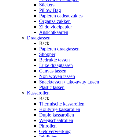
Stickers
Pillow Bag
Papieren cadeauzakjes
Organza zakken
Zijde vloeipapier
Ansichtkaarten
Draagtassen
Back
Papieren draagtassen
Shopper
Bedrukte tassen
Luxe draagtassen
Canvas tassen
Non woven tassen
Snacktassen / take-away tassen
Plastic tassen
Kassarollen
Back
Thermische kassarollen
Houtvrije kassarollen
Duplo kassarollen
Weegschaalrollen
Pinrollen
Geldverwerking
Inktlinten