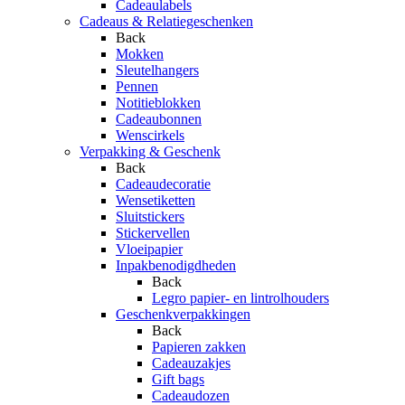
Cadeaulabels
Cadeaus & Relatiegeschenken
Back
Mokken
Sleutelhangers
Pennen
Notitieblokken
Cadeaubonnen
Wenscirkels
Verpakking & Geschenk
Back
Cadeaudecoratie
Wensetiketten
Sluitstickers
Stickervellen
Vloeipapier
Inpakbenodigdheden
Back
Legro papier- en lintrolhouders
Geschenkverpakkingen
Back
Papieren zakken
Cadeauzakjes
Gift bags
Cadeaudozen