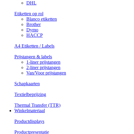
DHL
Etiketten op rol
Blanco etiketten
Brother
Dymo
HACCP
A4 Etiketten / Labels
Prijstangen & labels
1-liner prijstangen
2-liner prijstangen
Van/Voor prijstangen
Schapkaarten
Textielbeprijzing
Thermal Transfer (TTR)
Winkelmateriaal
Productdisplays
Productpresentatie