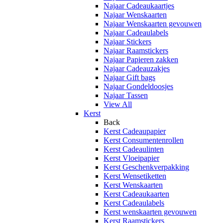
Najaar Cadeaukaartjes
Najaar Wenskaarten
Najaar Wenskaarten gevouwen
Najaar Cadeaulabels
Najaar Stickers
Najaar Raamstickers
Najaar Papieren zakken
Najaar Cadeauzakjes
Najaar Gift bags
Najaar Gondeldoosjes
Najaar Tassen
View All
Kerst
Back
Kerst Cadeaupapier
Kerst Consumentenrollen
Kerst Cadeaulinten
Kerst Vloeipapier
Kerst Geschenkverpakking
Kerst Wensetiketten
Kerst Wenskaarten
Kerst Cadeaukaarten
Kerst Cadeaulabels
Kerst wenskaarten gevouwen
Kerst Raamstickers