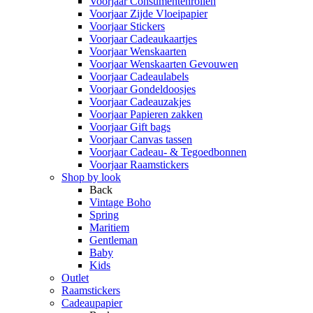
Voorjaar Consumentenrollen
Voorjaar Zijde Vloeipapier
Voorjaar Stickers
Voorjaar Cadeaukaartjes
Voorjaar Wenskaarten
Voorjaar Wenskaarten Gevouwen
Voorjaar Cadeaulabels
Voorjaar Gondeldoosjes
Voorjaar Cadeauzakjes
Voorjaar Papieren zakken
Voorjaar Gift bags
Voorjaar Canvas tassen
Voorjaar Cadeau- & Tegoedbonnen
Voorjaar Raamstickers
Shop by look
Back
Vintage Boho
Spring
Maritiem
Gentleman
Baby
Kids
Outlet
Raamstickers
Cadeaupapier