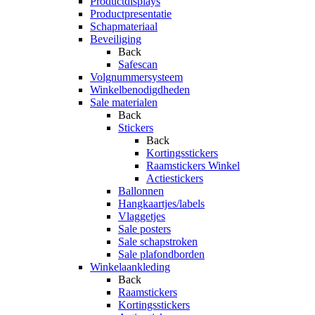
Productdisplays
Productpresentatie
Schapmateriaal
Beveiliging
Back
Safescan
Volgnummersysteem
Winkelbenodigdheden
Sale materialen
Back
Stickers
Back
Kortingsstickers
Raamstickers Winkel
Actiestickers
Ballonnen
Hangkaartjes/labels
Vlaggetjes
Sale posters
Sale schapstroken
Sale plafondborden
Winkelaankleding
Back
Raamstickers
Kortingsstickers