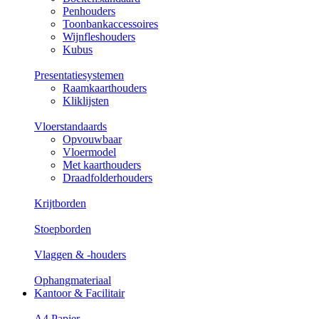
Penhouders
Toonbankaccessoires
Wijnfleshouders
Kubus
Presentatiesystemen
Raamkaarthouders
Kliklijsten
Vloerstandaards
Opvouwbaar
Vloermodel
Met kaarthouders
Draadfolderhouders
Krijtborden
Stoepborden
Vlaggen & -houders
Ophangmateriaal
Kantoor & Facilitair
A4 Papier