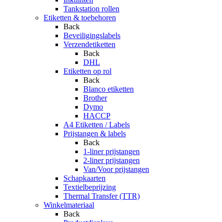
Tankstation rollen
Etiketten & toebehoren
Back
Beveiligingslabels
Verzendetiketten
Back
DHL
Etiketten op rol
Back
Blanco etiketten
Brother
Dymo
HACCP
A4 Etiketten / Labels
Prijstangen & labels
Back
1-liner prijstangen
2-liner prijstangen
Van/Voor prijstangen
Schapkaarten
Textielbeprijzing
Thermal Transfer (TTR)
Winkelmateriaal
Back