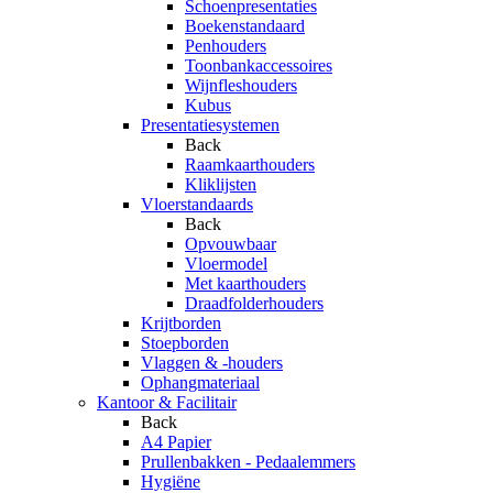
Schoenpresentaties
Boekenstandaard
Penhouders
Toonbankaccessoires
Wijnfleshouders
Kubus
Presentatiesystemen
Back
Raamkaarthouders
Kliklijsten
Vloerstandaards
Back
Opvouwbaar
Vloermodel
Met kaarthouders
Draadfolderhouders
Krijtborden
Stoepborden
Vlaggen & -houders
Ophangmateriaal
Kantoor & Facilitair
Back
A4 Papier
Prullenbakken - Pedaalemmers
Hygiëne