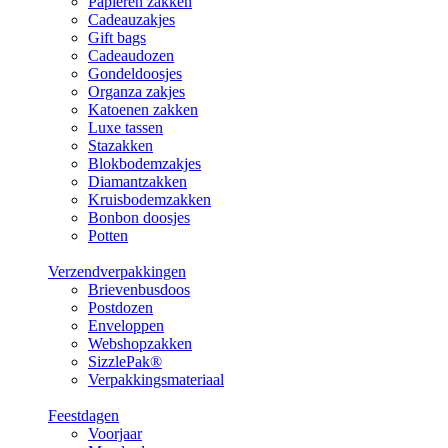
Papieren zakken
Cadeauzakjes
Gift bags
Cadeaudozen
Gondeldoosjes
Organza zakjes
Katoenen zakken
Luxe tassen
Stazakken
Blokbodemzakjes
Diamantzakken
Kruisbodemzakken
Bonbon doosjes
Potten
Verzendverpakkingen
Brievenbusdoos
Postdozen
Enveloppen
Webshopzakken
SizzlePak®
Verpakkingsmateriaal
Feestdagen
Voorjaar