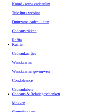
Koord / touw cadeaulint
Tule lint / weblint
Duurzame cadeaulinten
Cadeaustrikken
Raffia
Kaarten
Cadeaukaartjes
Wenskaarten
Wenskaarten gevouwen
Condoleance
Cadeaulabels
Cadeaus & Relatiegeschenken
Mokken
Sleutelhangers