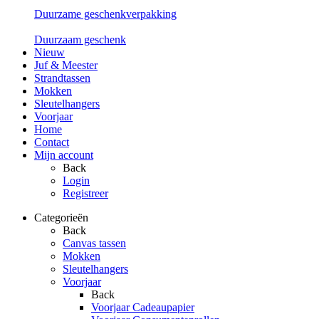
Duurzame geschenkverpakking
Duurzaam geschenk
Nieuw
Juf & Meester
Strandtassen
Mokken
Sleutelhangers
Voorjaar
Home
Contact
Mijn account
Back
Login
Registreer
Categorieën
Back
Canvas tassen
Mokken
Sleutelhangers
Voorjaar
Back
Voorjaar Cadeaupapier