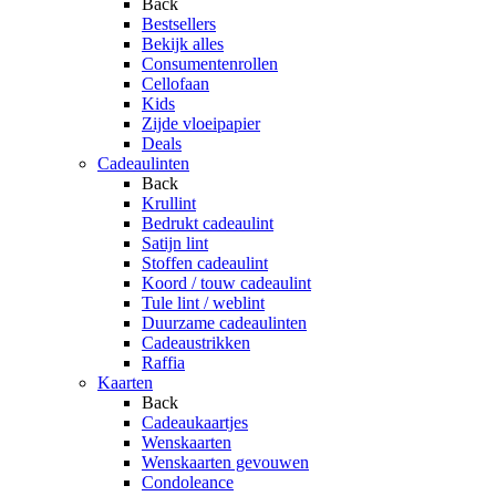
Back
Bestsellers
Bekijk alles
Consumentenrollen
Cellofaan
Kids
Zijde vloeipapier
Deals
Cadeaulinten
Back
Krullint
Bedrukt cadeaulint
Satijn lint
Stoffen cadeaulint
Koord / touw cadeaulint
Tule lint / weblint
Duurzame cadeaulinten
Cadeaustrikken
Raffia
Kaarten
Back
Cadeaukaartjes
Wenskaarten
Wenskaarten gevouwen
Condoleance