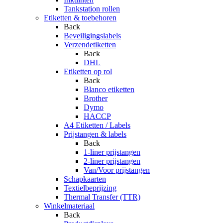
Tankstation rollen
Etiketten & toebehoren
Back
Beveiligingslabels
Verzendetiketten
Back
DHL
Etiketten op rol
Back
Blanco etiketten
Brother
Dymo
HACCP
A4 Etiketten / Labels
Prijstangen & labels
Back
1-liner prijstangen
2-liner prijstangen
Van/Voor prijstangen
Schapkaarten
Textielbeprijzing
Thermal Transfer (TTR)
Winkelmateriaal
Back