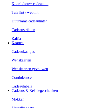
Koord / touw cadeaulint
Tule lint / weblint
Duurzame cadeaulinten
Cadeaustrikken
Raffia
Kaarten
Cadeaukaartjes
Wenskaarten
Wenskaarten gevouwen
Condoleance
Cadeaulabels
Cadeaus & Relatiegeschenken
Mokken
Sleutelhangers