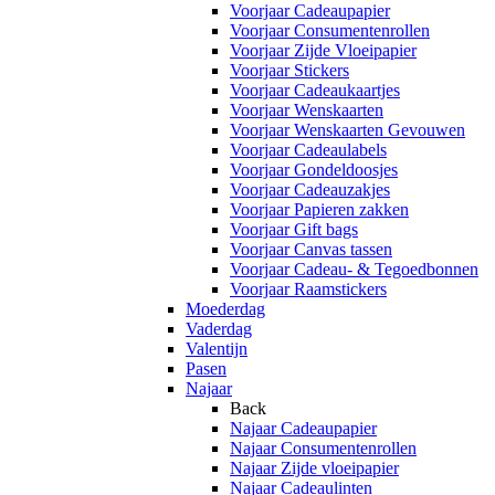
Voorjaar Cadeaupapier
Voorjaar Consumentenrollen
Voorjaar Zijde Vloeipapier
Voorjaar Stickers
Voorjaar Cadeaukaartjes
Voorjaar Wenskaarten
Voorjaar Wenskaarten Gevouwen
Voorjaar Cadeaulabels
Voorjaar Gondeldoosjes
Voorjaar Cadeauzakjes
Voorjaar Papieren zakken
Voorjaar Gift bags
Voorjaar Canvas tassen
Voorjaar Cadeau- & Tegoedbonnen
Voorjaar Raamstickers
Moederdag
Vaderdag
Valentijn
Pasen
Najaar
Back
Najaar Cadeaupapier
Najaar Consumentenrollen
Najaar Zijde vloeipapier
Najaar Cadeaulinten