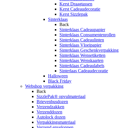
Kerst Draagtassen
Kerst Cadeaudecoratie
Kerst Sizzlepak
Sinterklaas
Back
Sinterklaas Cadeaupapier
Sinterklaas Consumentenrollen
Sinterklaas Cadeaulinten
Sinterklaas Vloeipapier
Sinterklaas Geschenkverpakking
Sinterklaas Wensetiketten
Sinterklaas Wenskaarten
Sinterklaas Cadeaulabels
Sinterlaas Cadeaudecoratie
Halloween
Black Friday
Webshop verpakking
Back
SizzlePak® opvulmateriaal
Brievenbusdozen
Verzendzakken
Verzenddozen
Autolock dozen
Verpakkingsmateriaal
Verzend enveloppen