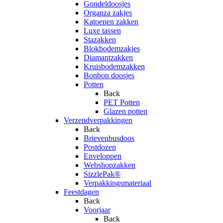
Gondeldoosjes
Organza zakjes
Katoenen zakken
Luxe tassen
Stazakken
Blokbodemzakjes
Diamantzakken
Kruisbodemzakken
Bonbon doosjes
Potten
Back
PET Potten
Glazen potten
Verzendverpakkingen
Back
Brievenbusdoos
Postdozen
Enveloppen
Webshopzakken
SizzlePak®
Verpakkingsmateriaal
Feestdagen
Back
Voorjaar
Back