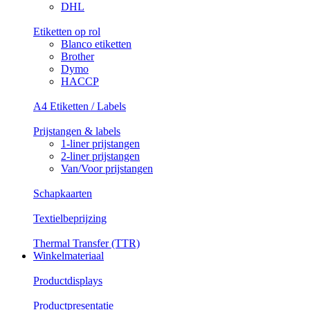
DHL
Etiketten op rol
Blanco etiketten
Brother
Dymo
HACCP
A4 Etiketten / Labels
Prijstangen & labels
1-liner prijstangen
2-liner prijstangen
Van/Voor prijstangen
Schapkaarten
Textielbeprijzing
Thermal Transfer (TTR)
Winkelmateriaal
Productdisplays
Productpresentatie