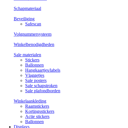
Schapmateriaal
Beveiliging
Safescan
Volgnummersysteem
Winkelbenodigdheden
Sale materialen
Stickers
Ballonnen
Hangkaartjes/labels
Vlaggetjes
Sale posters
Sale schapstroken
Sale plafondborden
Winkelaankleding
Raamstickers
Kortingsstickers
Actie stickers
Ballonnen
Displays