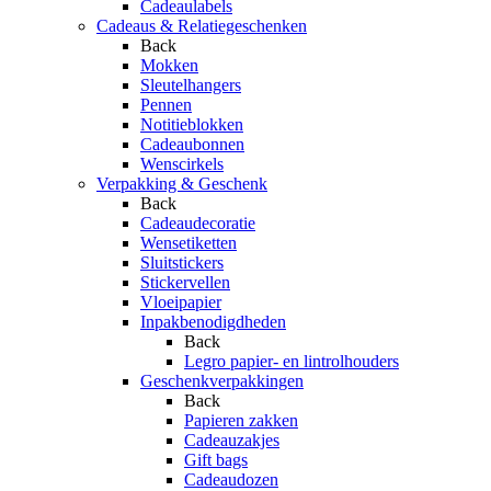
Cadeaulabels
Cadeaus & Relatiegeschenken
Back
Mokken
Sleutelhangers
Pennen
Notitieblokken
Cadeaubonnen
Wenscirkels
Verpakking & Geschenk
Back
Cadeaudecoratie
Wensetiketten
Sluitstickers
Stickervellen
Vloeipapier
Inpakbenodigdheden
Back
Legro papier- en lintrolhouders
Geschenkverpakkingen
Back
Papieren zakken
Cadeauzakjes
Gift bags
Cadeaudozen