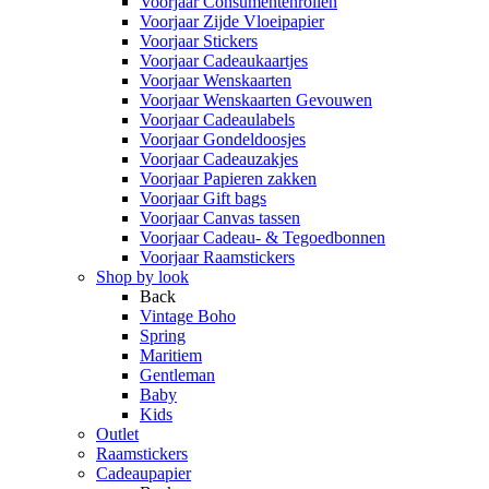
Voorjaar Consumentenrollen
Voorjaar Zijde Vloeipapier
Voorjaar Stickers
Voorjaar Cadeaukaartjes
Voorjaar Wenskaarten
Voorjaar Wenskaarten Gevouwen
Voorjaar Cadeaulabels
Voorjaar Gondeldoosjes
Voorjaar Cadeauzakjes
Voorjaar Papieren zakken
Voorjaar Gift bags
Voorjaar Canvas tassen
Voorjaar Cadeau- & Tegoedbonnen
Voorjaar Raamstickers
Shop by look
Back
Vintage Boho
Spring
Maritiem
Gentleman
Baby
Kids
Outlet
Raamstickers
Cadeaupapier