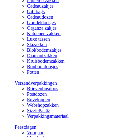
Papieren zakken
Cadeauzakjes
Gift bags
Cadeaudozen
Gondeldoosjes
Organza zakjes
Katoenen zakken
Luxe tassen
Stazakken
Blokbodemzakjes
Diamantzakken
Kruisbodemzakken
Bonbon doosjes
Potten
Verzendverpakkingen
Brievenbusdoos
Postdozen
Enveloppen
Webshopzakken
SizzlePak®
Verpakkingsmateriaal
Feestdagen
Voorjaar