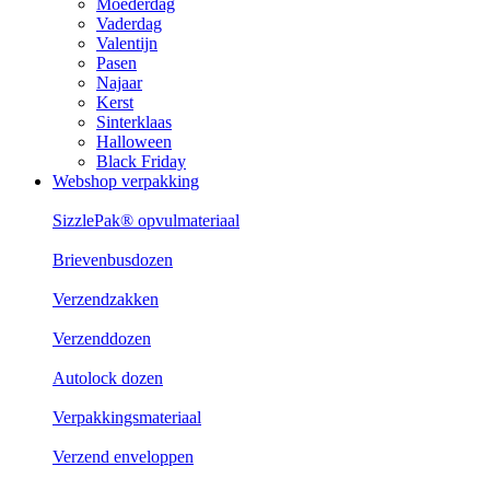
Moederdag
Vaderdag
Valentijn
Pasen
Najaar
Kerst
Sinterklaas
Halloween
Black Friday
Webshop verpakking
SizzlePak® opvulmateriaal
Brievenbusdozen
Verzendzakken
Verzenddozen
Autolock dozen
Verpakkingsmateriaal
Verzend enveloppen