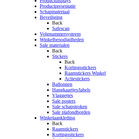
Productdisplays
Productpresentatie
Schapmateriaal
Beveiliging
Back
Safescan
Volgnummersysteem
Winkelbenodigdheden
Sale materialen
Back
Stickers
Back
Kortingsstickers
Raamstickers Winkel
Actiestickers
Ballonnen
Hangkaartjes/labels
Vlaggetjes
Sale posters
Sale schapstroken
Sale plafondborden
Winkelaankleding
Back
Raamstickers
Kortingsstickers