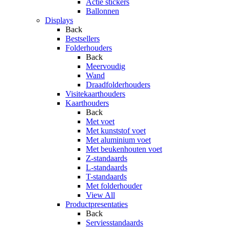
Actie stickers
Ballonnen
Displays
Back
Bestsellers
Folderhouders
Back
Meervoudig
Wand
Draadfolderhouders
Visitekaarthouders
Kaarthouders
Back
Met voet
Met kunststof voet
Met aluminium voet
Met beukenhouten voet
Z-standaards
L-standaards
T-standaards
Met folderhouder
View All
Productpresentaties
Back
Serviesstandaards