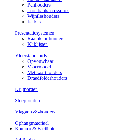
Penhouders
Toonbankaccessoires
Wijnfleshouders
Kubus
Presentatiesystemen
Raamkaarthouders
Kliklijsten
Vloerstandaards
Opvouwbaar
Vloermodel
Met kaarthouders
Draadfolderhouders
Krijtborden
Stoepborden
Vlaggen & -houders
Ophangmateriaal
Kantoor & Facilitair
A4 Papier