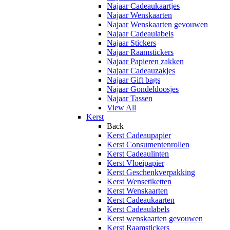
Najaar Cadeaukaartjes
Najaar Wenskaarten
Najaar Wenskaarten gevouwen
Najaar Cadeaulabels
Najaar Stickers
Najaar Raamstickers
Najaar Papieren zakken
Najaar Cadeauzakjes
Najaar Gift bags
Najaar Gondeldoosjes
Najaar Tassen
View All
Kerst
Back
Kerst Cadeaupapier
Kerst Consumentenrollen
Kerst Cadeaulinten
Kerst Vloeipapier
Kerst Geschenkverpakking
Kerst Wensetiketten
Kerst Wenskaarten
Kerst Cadeaukaarten
Kerst Cadeaulabels
Kerst wenskaarten gevouwen
Kerst Raamstickers