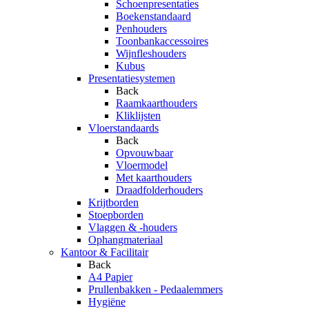
Schoenpresentaties
Boekenstandaard
Penhouders
Toonbankaccessoires
Wijnfleshouders
Kubus
Presentatiesystemen
Back
Raamkaarthouders
Kliklijsten
Vloerstandaards
Back
Opvouwbaar
Vloermodel
Met kaarthouders
Draadfolderhouders
Krijtborden
Stoepborden
Vlaggen & -houders
Ophangmateriaal
Kantoor & Facilitair
Back
A4 Papier
Prullenbakken - Pedaalemmers
Hygiëne