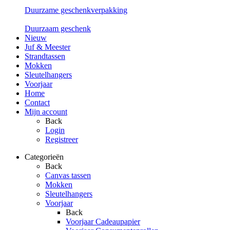
Duurzame geschenkverpakking
Duurzaam geschenk
Nieuw
Juf & Meester
Strandtassen
Mokken
Sleutelhangers
Voorjaar
Home
Contact
Mijn account
Back
Login
Registreer
Categorieën
Back
Canvas tassen
Mokken
Sleutelhangers
Voorjaar
Back
Voorjaar Cadeaupapier