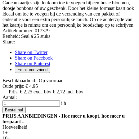
Cadeaukaartjes zijn leuk om toe te voegen bij een bosje bloemen,
doosje bonbons of uw geschenk. Door het kleine formaat kaart ook
ideaal om toe te voegen bij de verzending van een pakket of
cadeautje voor een extra persoonlijke touch. Op de achterzijde van
het kaartje is ruimte om een persoonlijke boodschap op te schrijven.
Artikelnummer:
017379
Eenheid:
Seal á 25 stuks
Share:
Share on Twitter
Share on Facebook
Share on Pinterest
Email een vriend
Beschikbaarheid::
Op voorraad
Oude prijs:
€ 4,95
Prijs:
€ 2,25
excl. btw
€ 2,72
incl. btw
Aantal:
i
h
Bestel nu!
PRIJS AANBIEDINGEN - Hoe meer u koopt, hoe meer u
bespaart -
Hoeveelheid
1+
10+