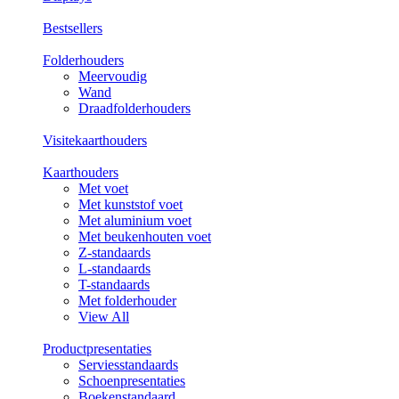
Bestsellers
Folderhouders
Meervoudig
Wand
Draadfolderhouders
Visitekaarthouders
Kaarthouders
Met voet
Met kunststof voet
Met aluminium voet
Met beukenhouten voet
Z-standaards
L-standaards
T-standaards
Met folderhouder
View All
Productpresentaties
Serviesstandaards
Schoenpresentaties
Boekenstandaard