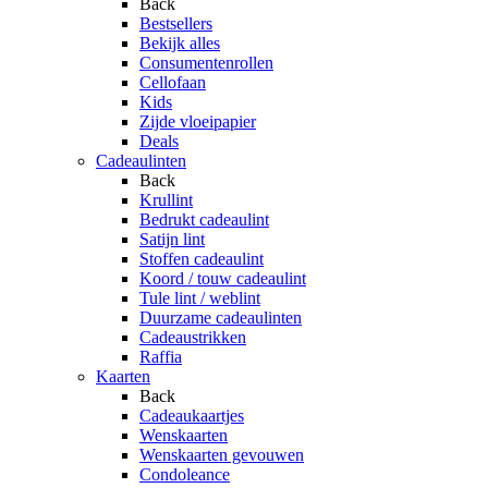
Back
Bestsellers
Bekijk alles
Consumentenrollen
Cellofaan
Kids
Zijde vloeipapier
Deals
Cadeaulinten
Back
Krullint
Bedrukt cadeaulint
Satijn lint
Stoffen cadeaulint
Koord / touw cadeaulint
Tule lint / weblint
Duurzame cadeaulinten
Cadeaustrikken
Raffia
Kaarten
Back
Cadeaukaartjes
Wenskaarten
Wenskaarten gevouwen
Condoleance