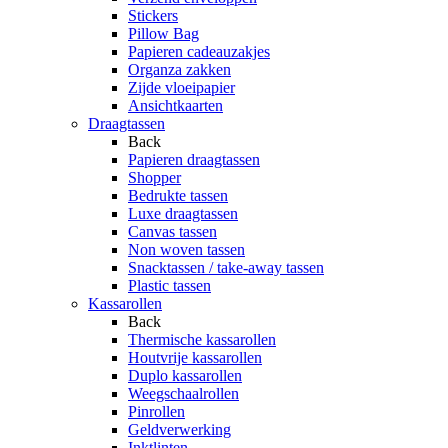
Stickers
Pillow Bag
Papieren cadeauzakjes
Organza zakken
Zijde vloeipapier
Ansichtkaarten
Draagtassen
Back
Papieren draagtassen
Shopper
Bedrukte tassen
Luxe draagtassen
Canvas tassen
Non woven tassen
Snacktassen / take-away tassen
Plastic tassen
Kassarollen
Back
Thermische kassarollen
Houtvrije kassarollen
Duplo kassarollen
Weegschaalrollen
Pinrollen
Geldverwerking
Inktlinten