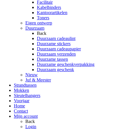
Facilitair
Kabelbinders
Kantoorartikelen
Toners
Eigen ontwerp
Duurzaam
Back
Duurzaam cadeaulint
Duurzame stickers
Duurzaam cadeaupapier
Duurzaam verzenden
Duurzame tassen
Duurzame geschenkverpakking
Duurzaam geschenk
Nieuw
Juf & Meester
Strandtassen
Mokken
Sleutelhangers
Voorjaar
Home
Contact
Mijn account
Back
Login