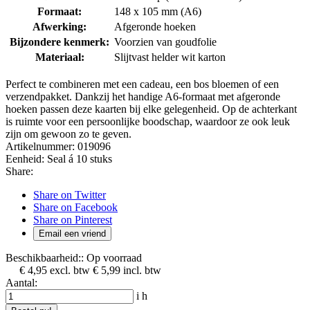
Formaat:
148 x 105 mm (A6)
Afwerking:
Afgeronde hoeken
Bijzondere kenmerk:
Voorzien van goudfolie
Materiaal:
Slijtvast helder wit karton
Perfect te combineren met een cadeau, een bos bloemen of een
verzendpakket. Dankzij het handige A6-formaat met afgeronde
hoeken passen deze kaarten bij elke gelegenheid. Op de achterkant
is ruimte voor een persoonlijke boodschap, waardoor ze ook leuk
zijn om gewoon zo te geven.
Artikelnummer:
019096
Eenheid:
Seal á 10 stuks
Share:
Share on Twitter
Share on Facebook
Share on Pinterest
Email een vriend
Beschikbaarheid::
Op voorraad
€ 4,95
excl. btw
€ 5,99
incl. btw
Aantal:
i
h