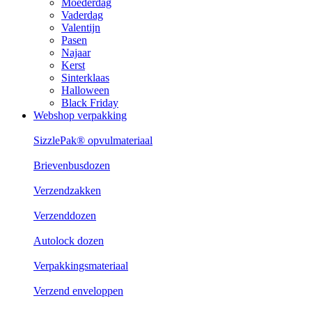
Moederdag
Vaderdag
Valentijn
Pasen
Najaar
Kerst
Sinterklaas
Halloween
Black Friday
Webshop verpakking
SizzlePak® opvulmateriaal
Brievenbusdozen
Verzendzakken
Verzenddozen
Autolock dozen
Verpakkingsmateriaal
Verzend enveloppen