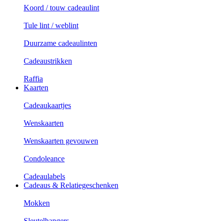
Koord / touw cadeaulint
Tule lint / weblint
Duurzame cadeaulinten
Cadeaustrikken
Raffia
Kaarten
Cadeaukaartjes
Wenskaarten
Wenskaarten gevouwen
Condoleance
Cadeaulabels
Cadeaus & Relatiegeschenken
Mokken
Sleutelhangers