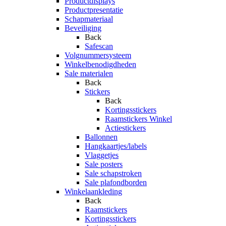
Productdisplays
Productpresentatie
Schapmateriaal
Beveiliging
Back
Safescan
Volgnummersysteem
Winkelbenodigdheden
Sale materialen
Back
Stickers
Back
Kortingsstickers
Raamstickers Winkel
Actiestickers
Ballonnen
Hangkaartjes/labels
Vlaggetjes
Sale posters
Sale schapstroken
Sale plafondborden
Winkelaankleding
Back
Raamstickers
Kortingsstickers