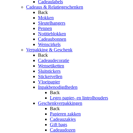
Cadeaulabels
Cadeaus & Relatiegeschenken
Back
Mokken
Sleutelhangers
Pennen
Notitieblokken
Cadeaubonnen
Wenscirkels
Verpakking & Geschenk
Back
Cadeaudecoratie
Wensetiketten
Sluitstickers
Stickervellen
Vloeipapier
Inpakbenodigdheden
Back
Legro papier- en lintrolhouders
Geschenkverpakkingen
Back
Papieren zakken
Cadeauzakjes
Gift bags
Cadeaudozen