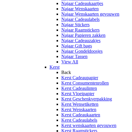
Najaar Cadeaukaartjes
Najaar Wenskaarten
Najaar Wenskaarten gevouwen
Najaar Cadeaulabels
Najaar Stickers
Najaar Raamstickers
Najaar Papieren zakken
Najaar Cadeauzakjes
Najaar Gift bags
Najaar Gondeldoosjes
Najaar Tassen
View All
Kerst
Back
Kerst Cadeaupapier
Kerst Consumentenrollen
Kerst Cadeaulinten
Kerst Vloeipapier
Kerst Geschenkverpakking
Kerst Wensetiketten
Kerst Wenskaarten
Kerst Cadeaukaarten
Kerst Cadeaulabels
Kerst wenskaarten gevouwen
Kerst Raamstickers