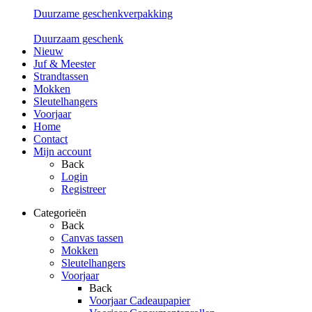
Duurzame geschenkverpakking
Duurzaam geschenk
Nieuw
Juf & Meester
Strandtassen
Mokken
Sleutelhangers
Voorjaar
Home
Contact
Mijn account
Back
Login
Registreer
Categorieën
Back
Canvas tassen
Mokken
Sleutelhangers
Voorjaar
Back
Voorjaar Cadeaupapier