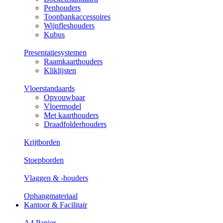
Penhouders
Toonbankaccessoires
Wijnfleshouders
Kubus
Presentatiesystemen
Raamkaarthouders
Kliklijsten
Vloerstandaards
Opvouwbaar
Vloermodel
Met kaarthouders
Draadfolderhouders
Krijtborden
Stoepborden
Vlaggen & -houders
Ophangmateriaal
Kantoor & Facilitair
A4 Papier