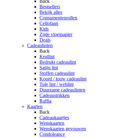
Back
Bestsellers
Bekijk alles
Consumentenrollen
Cellofaan
Kids
Zijde vloeipapier
Deals
Cadeaulinten
Back
Krullint
Bedrukt cadeaulint
Satijn lint
Stoffen cadeaulint
Koord / touw cadeaulint
Tule lint / weblint
Duurzame cadeaulinten
Cadeaustrikken
Raffia
Kaarten
Back
Cadeaukaartjes
Wenskaarten
Wenskaarten gevouwen
Condoleance