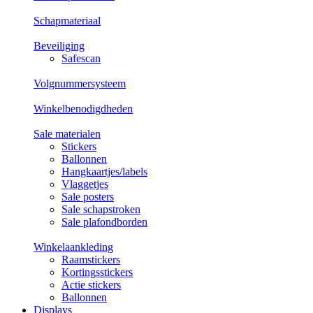
Schapmateriaal
Beveiliging
Safescan
Volgnummersysteem
Winkelbenodigdheden
Sale materialen
Stickers
Ballonnen
Hangkaartjes/labels
Vlaggetjes
Sale posters
Sale schapstroken
Sale plafondborden
Winkelaankleding
Raamstickers
Kortingsstickers
Actie stickers
Ballonnen
Displays