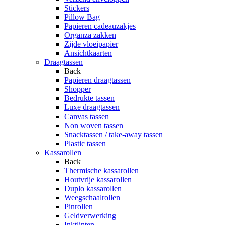
Stickers
Pillow Bag
Papieren cadeauzakjes
Organza zakken
Zijde vloeipapier
Ansichtkaarten
Draagtassen
Back
Papieren draagtassen
Shopper
Bedrukte tassen
Luxe draagtassen
Canvas tassen
Non woven tassen
Snacktassen / take-away tassen
Plastic tassen
Kassarollen
Back
Thermische kassarollen
Houtvrije kassarollen
Duplo kassarollen
Weegschaalrollen
Pinrollen
Geldverwerking
Inktlinten