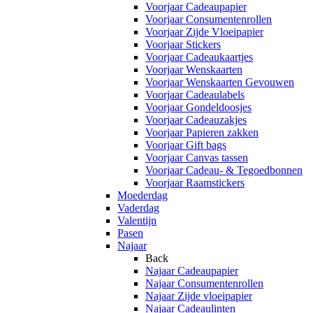
Voorjaar Cadeaupapier
Voorjaar Consumentenrollen
Voorjaar Zijde Vloeipapier
Voorjaar Stickers
Voorjaar Cadeaukaartjes
Voorjaar Wenskaarten
Voorjaar Wenskaarten Gevouwen
Voorjaar Cadeaulabels
Voorjaar Gondeldoosjes
Voorjaar Cadeauzakjes
Voorjaar Papieren zakken
Voorjaar Gift bags
Voorjaar Canvas tassen
Voorjaar Cadeau- & Tegoedbonnen
Voorjaar Raamstickers
Moederdag
Vaderdag
Valentijn
Pasen
Najaar
Back
Najaar Cadeaupapier
Najaar Consumentenrollen
Najaar Zijde vloeipapier
Najaar Cadeaulinten