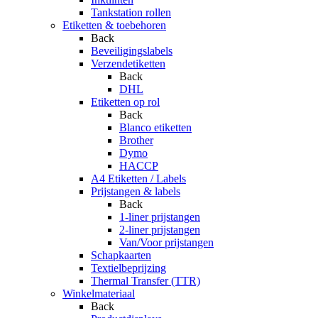
Tankstation rollen
Etiketten & toebehoren
Back
Beveiligingslabels
Verzendetiketten
Back
DHL
Etiketten op rol
Back
Blanco etiketten
Brother
Dymo
HACCP
A4 Etiketten / Labels
Prijstangen & labels
Back
1-liner prijstangen
2-liner prijstangen
Van/Voor prijstangen
Schapkaarten
Textielbeprijzing
Thermal Transfer (TTR)
Winkelmateriaal
Back