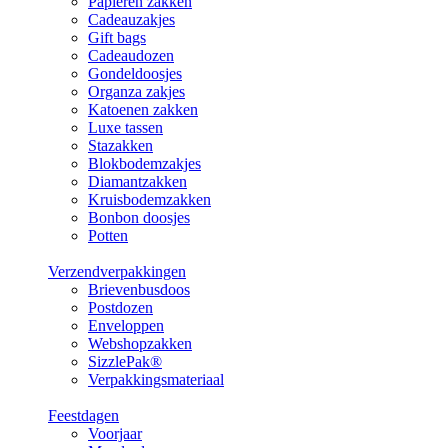
Papieren zakken
Cadeauzakjes
Gift bags
Cadeaudozen
Gondeldoosjes
Organza zakjes
Katoenen zakken
Luxe tassen
Stazakken
Blokbodemzakjes
Diamantzakken
Kruisbodemzakken
Bonbon doosjes
Potten
Verzendverpakkingen
Brievenbusdoos
Postdozen
Enveloppen
Webshopzakken
SizzlePak®
Verpakkingsmateriaal
Feestdagen
Voorjaar