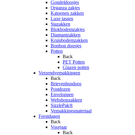
Gondeldoosjes
Organza zakjes
Katoenen zakken
Luxe tassen
Stazakken
Blokbodemzakjes
Diamantzakken
Kruisbodemzakken
Bonbon doosjes
Potten
Back
PET Potten
Glazen potten
Verzendverpakkingen
Back
Brievenbusdoos
Postdozen
Enveloppen
Webshopzakken
SizzlePak®
Verpakkingsmateriaal
Feestdagen
Back
Voorjaar
Back