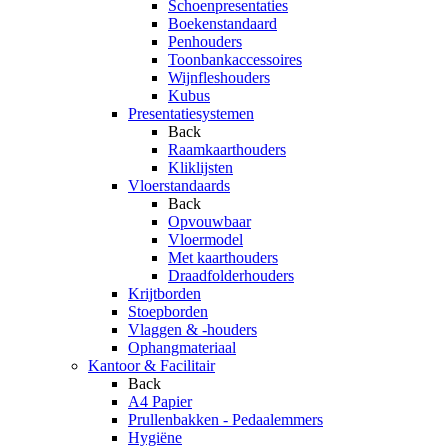
Schoenpresentaties
Boekenstandaard
Penhouders
Toonbankaccessoires
Wijnfleshouders
Kubus
Presentatiesystemen
Back
Raamkaarthouders
Kliklijsten
Vloerstandaards
Back
Opvouwbaar
Vloermodel
Met kaarthouders
Draadfolderhouders
Krijtborden
Stoepborden
Vlaggen & -houders
Ophangmateriaal
Kantoor & Facilitair
Back
A4 Papier
Prullenbakken - Pedaalemmers
Hygiëne