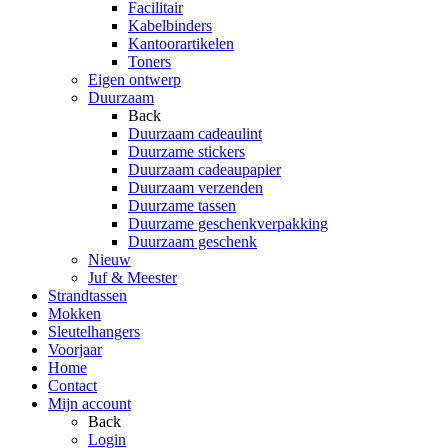
Facilitair
Kabelbinders
Kantoorartikelen
Toners
Eigen ontwerp
Duurzaam
Back
Duurzaam cadeaulint
Duurzame stickers
Duurzaam cadeaupapier
Duurzaam verzenden
Duurzame tassen
Duurzame geschenkverpakking
Duurzaam geschenk
Nieuw
Juf & Meester
Strandtassen
Mokken
Sleutelhangers
Voorjaar
Home
Contact
Mijn account
Back
Login