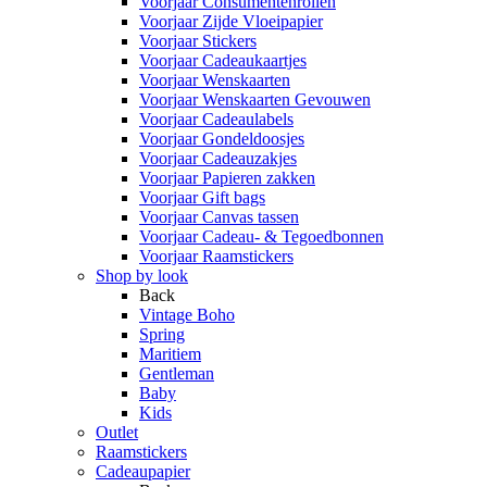
Voorjaar Consumentenrollen
Voorjaar Zijde Vloeipapier
Voorjaar Stickers
Voorjaar Cadeaukaartjes
Voorjaar Wenskaarten
Voorjaar Wenskaarten Gevouwen
Voorjaar Cadeaulabels
Voorjaar Gondeldoosjes
Voorjaar Cadeauzakjes
Voorjaar Papieren zakken
Voorjaar Gift bags
Voorjaar Canvas tassen
Voorjaar Cadeau- & Tegoedbonnen
Voorjaar Raamstickers
Shop by look
Back
Vintage Boho
Spring
Maritiem
Gentleman
Baby
Kids
Outlet
Raamstickers
Cadeaupapier