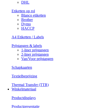
DHL
Etiketten op rol
Blanco etiketten
Brother
Dymo
HACCP
A4 Etiketten / Labels
Prijstangen & labels
1-liner prijstangen
2-liner prijstangen
Van/Voor prijstangen
Schapkaarten
Textielbeprijzing
Thermal Transfer (TTR)
Winkelmateriaal
Productdisplays
Productpresentatie