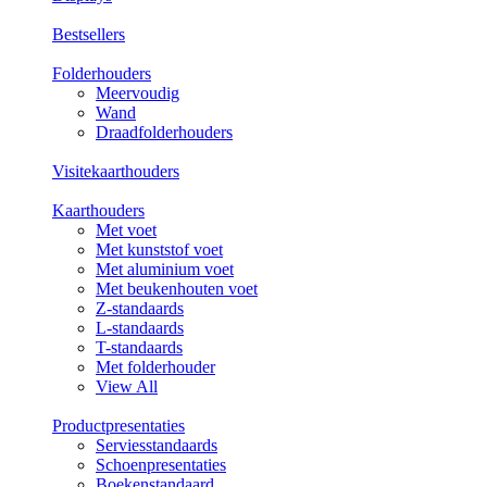
Bestsellers
Folderhouders
Meervoudig
Wand
Draadfolderhouders
Visitekaarthouders
Kaarthouders
Met voet
Met kunststof voet
Met aluminium voet
Met beukenhouten voet
Z-standaards
L-standaards
T-standaards
Met folderhouder
View All
Productpresentaties
Serviesstandaards
Schoenpresentaties
Boekenstandaard