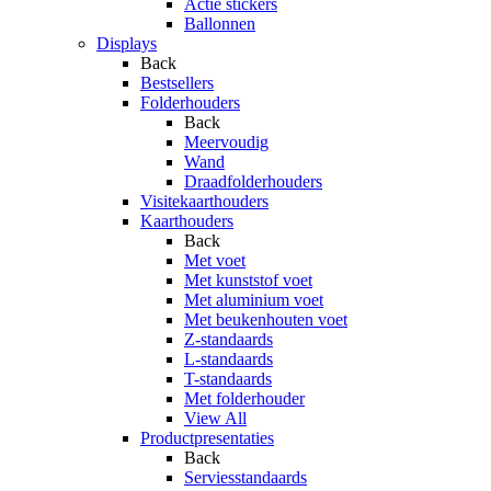
Actie stickers
Ballonnen
Displays
Back
Bestsellers
Folderhouders
Back
Meervoudig
Wand
Draadfolderhouders
Visitekaarthouders
Kaarthouders
Back
Met voet
Met kunststof voet
Met aluminium voet
Met beukenhouten voet
Z-standaards
L-standaards
T-standaards
Met folderhouder
View All
Productpresentaties
Back
Serviesstandaards