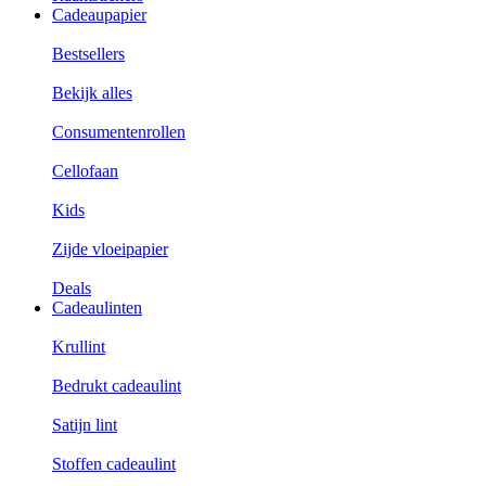
Cadeaupapier
Bestsellers
Bekijk alles
Consumentenrollen
Cellofaan
Kids
Zijde vloeipapier
Deals
Cadeaulinten
Krullint
Bedrukt cadeaulint
Satijn lint
Stoffen cadeaulint