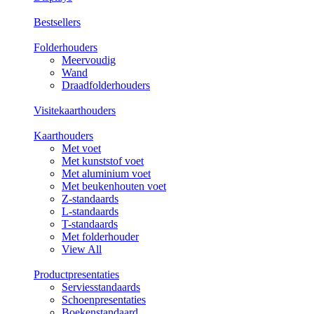
Bestsellers
Folderhouders
Meervoudig
Wand
Draadfolderhouders
Visitekaarthouders
Kaarthouders
Met voet
Met kunststof voet
Met aluminium voet
Met beukenhouten voet
Z-standaards
L-standaards
T-standaards
Met folderhouder
View All
Productpresentaties
Serviesstandaards
Schoenpresentaties
Boekenstandaard