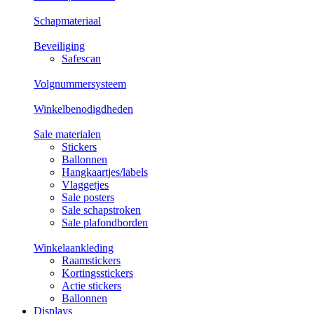
Schapmateriaal
Beveiliging
Safescan
Volgnummersysteem
Winkelbenodigdheden
Sale materialen
Stickers
Ballonnen
Hangkaartjes/labels
Vlaggetjes
Sale posters
Sale schapstroken
Sale plafondborden
Winkelaankleding
Raamstickers
Kortingsstickers
Actie stickers
Ballonnen
Displays