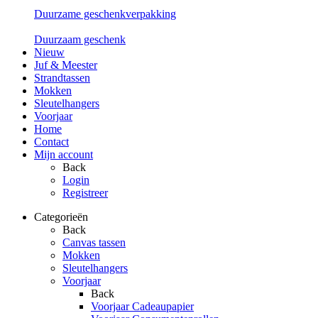
Duurzame geschenkverpakking
Duurzaam geschenk
Nieuw
Juf & Meester
Strandtassen
Mokken
Sleutelhangers
Voorjaar
Home
Contact
Mijn account
Back
Login
Registreer
Categorieën
Back
Canvas tassen
Mokken
Sleutelhangers
Voorjaar
Back
Voorjaar Cadeaupapier