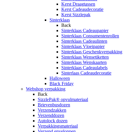
Kerst Draagtassen
Kerst Cadeaudecoratie
Kerst Sizzlepak
Sinterklaas
Back
Sinterklaas Cadeaupapier
Sinterklaas Consumentenrollen
Sinterklaas Cadeaulinten
Sinterklaas Vloeipapier
Sinterklaas Geschenkverpakking
Sinterklaas Wensetiketten
Sinterklaas Wenskaarten
Sinterklaas Cadeaulabels
Sinterlaas Cadeaudecoratie
Halloween
Black Friday
Webshop verpakking
Back
SizzlePak® opvulmateriaal
Brievenbusdozen
Verzendzakken
Verzenddozen
Autolock dozen
Verpakkingsmateriaal
Verzend enveloppen