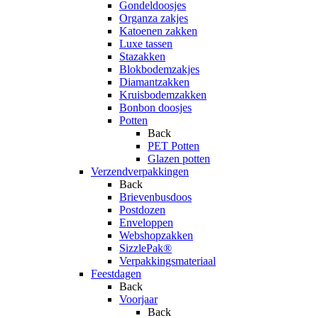
Gondeldoosjes
Organza zakjes
Katoenen zakken
Luxe tassen
Stazakken
Blokbodemzakjes
Diamantzakken
Kruisbodemzakken
Bonbon doosjes
Potten
Back
PET Potten
Glazen potten
Verzendverpakkingen
Back
Brievenbusdoos
Postdozen
Enveloppen
Webshopzakken
SizzlePak®
Verpakkingsmateriaal
Feestdagen
Back
Voorjaar
Back