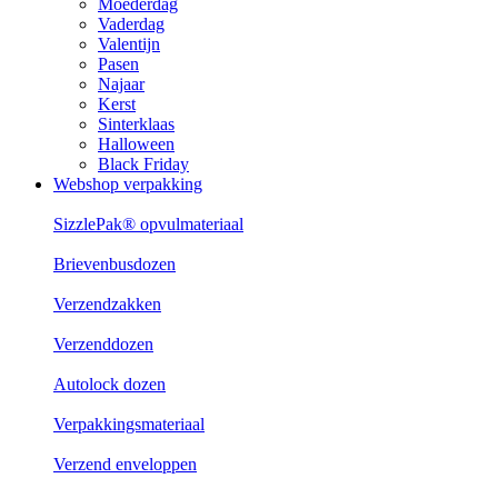
Moederdag
Vaderdag
Valentijn
Pasen
Najaar
Kerst
Sinterklaas
Halloween
Black Friday
Webshop verpakking
SizzlePak® opvulmateriaal
Brievenbusdozen
Verzendzakken
Verzenddozen
Autolock dozen
Verpakkingsmateriaal
Verzend enveloppen