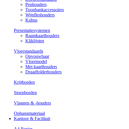
Penhouders
Toonbankaccessoires
Wijnfleshouders
Kubus
Presentatiesystemen
Raamkaarthouders
Kliklijsten
Vloerstandaards
Opvouwbaar
Vloermodel
Met kaarthouders
Draadfolderhouders
Krijtborden
Stoepborden
Vlaggen & -houders
Ophangmateriaal
Kantoor & Facilitair
A4 Papier