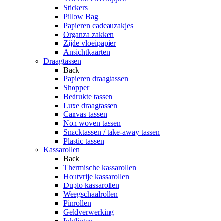
Stickers
Pillow Bag
Papieren cadeauzakjes
Organza zakken
Zijde vloeipapier
Ansichtkaarten
Draagtassen
Back
Papieren draagtassen
Shopper
Bedrukte tassen
Luxe draagtassen
Canvas tassen
Non woven tassen
Snacktassen / take-away tassen
Plastic tassen
Kassarollen
Back
Thermische kassarollen
Houtvrije kassarollen
Duplo kassarollen
Weegschaalrollen
Pinrollen
Geldverwerking
Inktlinten