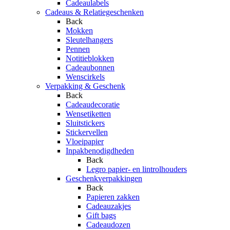
Cadeaulabels
Cadeaus & Relatiegeschenken
Back
Mokken
Sleutelhangers
Pennen
Notitieblokken
Cadeaubonnen
Wenscirkels
Verpakking & Geschenk
Back
Cadeaudecoratie
Wensetiketten
Sluitstickers
Stickervellen
Vloeipapier
Inpakbenodigdheden
Back
Legro papier- en lintrolhouders
Geschenkverpakkingen
Back
Papieren zakken
Cadeauzakjes
Gift bags
Cadeaudozen