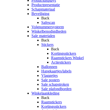
Productdisplays
Productpresentatie
Schapmateriaal
Beveiliging
Back
Safescan
Volgnummersysteem
Winkelbenodigdheden
Sale materialen
Back
Stickers
Back
Kortingsstickers
Raamstickers Winkel
Actiestickers
Ballonnen
Hangkaartjes/labels
Vlaggetjes
Sale posters
Sale schapstroken
Sale plafondborden
Winkelaankleding
Back
Raamstickers
Kortingsstickers