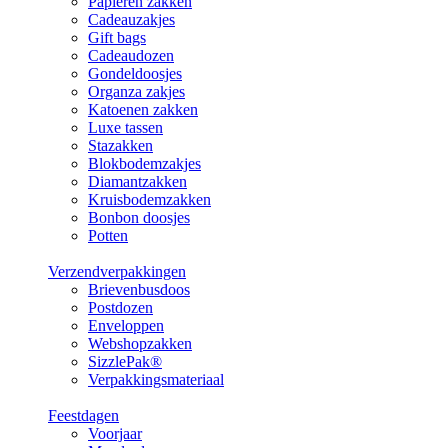
Papieren zakken
Cadeauzakjes
Gift bags
Cadeaudozen
Gondeldoosjes
Organza zakjes
Katoenen zakken
Luxe tassen
Stazakken
Blokbodemzakjes
Diamantzakken
Kruisbodemzakken
Bonbon doosjes
Potten
Verzendverpakkingen
Brievenbusdoos
Postdozen
Enveloppen
Webshopzakken
SizzlePak®
Verpakkingsmateriaal
Feestdagen
Voorjaar