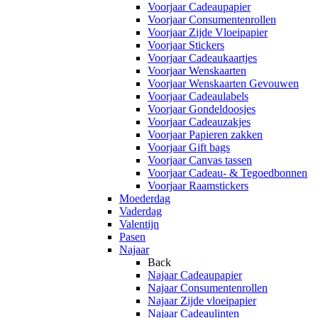
Voorjaar Cadeaupapier
Voorjaar Consumentenrollen
Voorjaar Zijde Vloeipapier
Voorjaar Stickers
Voorjaar Cadeaukaartjes
Voorjaar Wenskaarten
Voorjaar Wenskaarten Gevouwen
Voorjaar Cadeaulabels
Voorjaar Gondeldoosjes
Voorjaar Cadeauzakjes
Voorjaar Papieren zakken
Voorjaar Gift bags
Voorjaar Canvas tassen
Voorjaar Cadeau- & Tegoedbonnen
Voorjaar Raamstickers
Moederdag
Vaderdag
Valentijn
Pasen
Najaar
Back
Najaar Cadeaupapier
Najaar Consumentenrollen
Najaar Zijde vloeipapier
Najaar Cadeaulinten