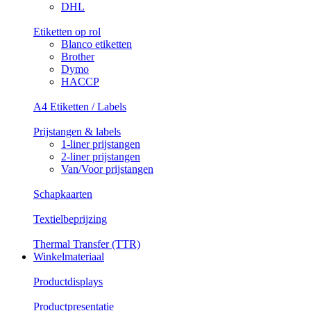
DHL
Etiketten op rol
Blanco etiketten
Brother
Dymo
HACCP
A4 Etiketten / Labels
Prijstangen & labels
1-liner prijstangen
2-liner prijstangen
Van/Voor prijstangen
Schapkaarten
Textielbeprijzing
Thermal Transfer (TTR)
Winkelmateriaal
Productdisplays
Productpresentatie