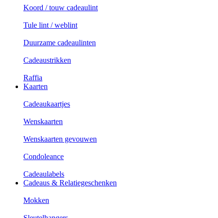
Koord / touw cadeaulint
Tule lint / weblint
Duurzame cadeaulinten
Cadeaustrikken
Raffia
Kaarten
Cadeaukaartjes
Wenskaarten
Wenskaarten gevouwen
Condoleance
Cadeaulabels
Cadeaus & Relatiegeschenken
Mokken
Sleutelhangers