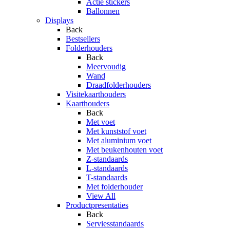
Actie stickers
Ballonnen
Displays
Back
Bestsellers
Folderhouders
Back
Meervoudig
Wand
Draadfolderhouders
Visitekaarthouders
Kaarthouders
Back
Met voet
Met kunststof voet
Met aluminium voet
Met beukenhouten voet
Z-standaards
L-standaards
T-standaards
Met folderhouder
View All
Productpresentaties
Back
Serviesstandaards