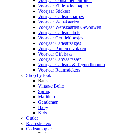
Voorjaar Consumentenrollen
Voorjaar Zijde Vloeipapier
Voorjaar Stickers
Voorjaar Cadeaukaartjes
Voorjaar Wenskaarten
Voorjaar Wenskaarten Gevouwen
Voorjaar Cadeaulabels
Voorjaar Gondeldoosjes
Voorjaar Cadeauzakjes
Voorjaar Papieren zakken
Voorjaar Gift bags
Voorjaar Canvas tassen
Voorjaar Cadeau- & Tegoedbonnen
Voorjaar Raamstickers
Shop by look
Back
Vintage Boho
Spring
Maritiem
Gentleman
Baby
Kids
Outlet
Raamstickers
Cadeaupapier