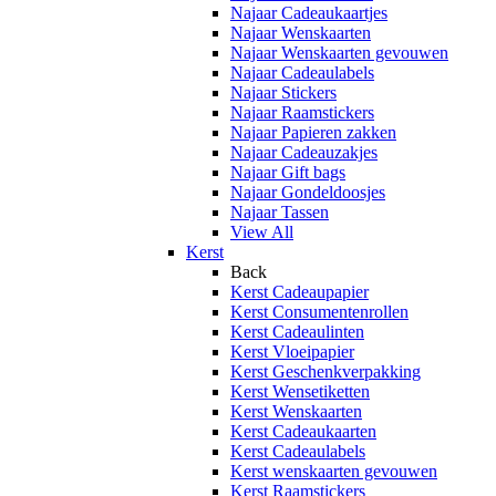
Najaar Cadeaukaartjes
Najaar Wenskaarten
Najaar Wenskaarten gevouwen
Najaar Cadeaulabels
Najaar Stickers
Najaar Raamstickers
Najaar Papieren zakken
Najaar Cadeauzakjes
Najaar Gift bags
Najaar Gondeldoosjes
Najaar Tassen
View All
Kerst
Back
Kerst Cadeaupapier
Kerst Consumentenrollen
Kerst Cadeaulinten
Kerst Vloeipapier
Kerst Geschenkverpakking
Kerst Wensetiketten
Kerst Wenskaarten
Kerst Cadeaukaarten
Kerst Cadeaulabels
Kerst wenskaarten gevouwen
Kerst Raamstickers