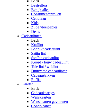
Back
Bestsellers
Bekijk alles
Consumentenrollen
Cellofaan
Kids
Zijde vloeipapier
Deals
Cadeaulinten
Back
Krullint
Bedrukt cadeaulint
Satijn lint
Stoffen cadeaulint
Koord / touw cadeaulint
Tule lint / weblint
Duurzame cadeaulinten
Cadeaustrikken
Raffia
Kaarten
Back
Cadeaukaartjes
Wenskaarten
Wenskaarten gevouwen
Condoleance