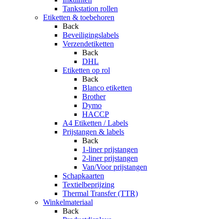
Tankstation rollen
Etiketten & toebehoren
Back
Beveiligingslabels
Verzendetiketten
Back
DHL
Etiketten op rol
Back
Blanco etiketten
Brother
Dymo
HACCP
A4 Etiketten / Labels
Prijstangen & labels
Back
1-liner prijstangen
2-liner prijstangen
Van/Voor prijstangen
Schapkaarten
Textielbeprijzing
Thermal Transfer (TTR)
Winkelmateriaal
Back