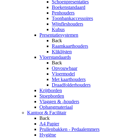
Schoenpresentaties
Boekenstandaard
Penhouders
Toonbankaccessoires
Wijnfleshouders
Kubus
Presentatiesystemen
Back
Raamkaarthouders
Kliklijsten
Vloerstandaards
Back
Opvouwbaar
Vloermodel
Met kaarthouders
Draadfolderhouders
Krijtborden
Stoepborden
Vlaggen & -houders
Ophangmateriaal
Kantoor & Facilitair
Back
A4 Papier
Prullenbakken - Pedaalemmers
Hygiëne