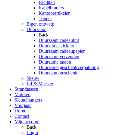
Facilitair
Kabelbinders
Kantoorartikelen
Toners
Eigen ontwerp
Duurzaam
Back
Duurzaam cadeaulint
Duurzame stickers
Duurzaam cadeaupapier
Duurzaam verzenden
Duurzame tassen
Duurzame geschenkverpakking
Duurzaam geschenk
Nieuw
Juf & Meester
Strandtassen
Mokken
Sleutelhangers
Voorjaar
Home
Contact
Mijn account
Back
Login