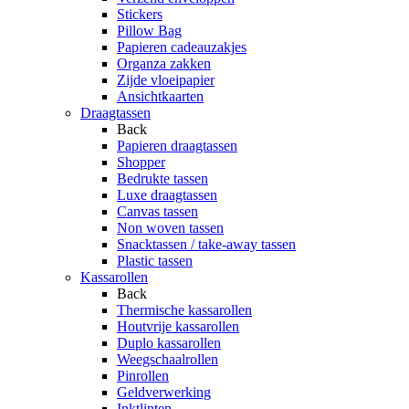
Stickers
Pillow Bag
Papieren cadeauzakjes
Organza zakken
Zijde vloeipapier
Ansichtkaarten
Draagtassen
Back
Papieren draagtassen
Shopper
Bedrukte tassen
Luxe draagtassen
Canvas tassen
Non woven tassen
Snacktassen / take-away tassen
Plastic tassen
Kassarollen
Back
Thermische kassarollen
Houtvrije kassarollen
Duplo kassarollen
Weegschaalrollen
Pinrollen
Geldverwerking
Inktlinten