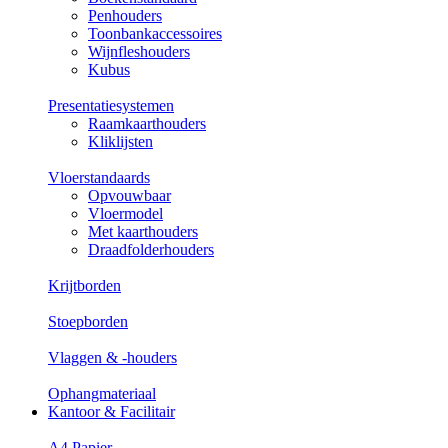
Penhouders
Toonbankaccessoires
Wijnfleshouders
Kubus
Presentatiesystemen
Raamkaarthouders
Kliklijsten
Vloerstandaards
Opvouwbaar
Vloermodel
Met kaarthouders
Draadfolderhouders
Krijtborden
Stoepborden
Vlaggen & -houders
Ophangmateriaal
Kantoor & Facilitair
A4 Papier