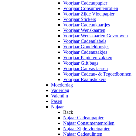
Voorjaar Cadeaupapier
Voorjaar Consumentenrollen
Voorjaar Zijde Vloeipapier
Voorjaar Stickers
Voorjaar Cadeaukaartjes
Voorjaar Wenskaarten
Voorjaar Wenskaarten Gevouwen
Voorjaar Cadeaulabels
Voorjaar Gondeldoosjes
Voorjaar Cadeauzakjes
Voorjaar Papieren zakken
Voorjaar Gift bags
Voorjaar Canvas tassen
Voorjaar Cadeau- & Tegoedbonnen
Voorjaar Raamstickers
Moederdag
Vaderdag
Valentijn
Pasen
Najaar
Back
Najaar Cadeaupapier
Najaar Consumentenrollen
Najaar Zijde vloeipapier
Najaar Cadeaulinten