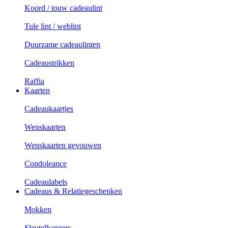
Koord / touw cadeaulint
Tule lint / weblint
Duurzame cadeaulinten
Cadeaustrikken
Raffia
Kaarten
Cadeaukaartjes
Wenskaarten
Wenskaarten gevouwen
Condoleance
Cadeaulabels
Cadeaus & Relatiegeschenken
Mokken
Sleutelhangers