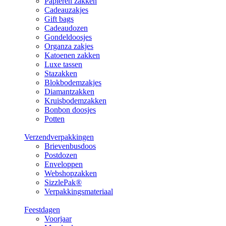
Papieren zakken
Cadeauzakjes
Gift bags
Cadeaudozen
Gondeldoosjes
Organza zakjes
Katoenen zakken
Luxe tassen
Stazakken
Blokbodemzakjes
Diamantzakken
Kruisbodemzakken
Bonbon doosjes
Potten
Verzendverpakkingen
Brievenbusdoos
Postdozen
Enveloppen
Webshopzakken
SizzlePak®
Verpakkingsmateriaal
Feestdagen
Voorjaar