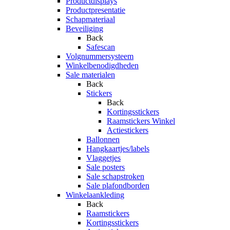
Productdisplays
Productpresentatie
Schapmateriaal
Beveiliging
Back
Safescan
Volgnummersysteem
Winkelbenodigdheden
Sale materialen
Back
Stickers
Back
Kortingsstickers
Raamstickers Winkel
Actiestickers
Ballonnen
Hangkaartjes/labels
Vlaggetjes
Sale posters
Sale schapstroken
Sale plafondborden
Winkelaankleding
Back
Raamstickers
Kortingsstickers