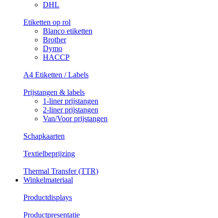
DHL
Etiketten op rol
Blanco etiketten
Brother
Dymo
HACCP
A4 Etiketten / Labels
Prijstangen & labels
1-liner prijstangen
2-liner prijstangen
Van/Voor prijstangen
Schapkaarten
Textielbeprijzing
Thermal Transfer (TTR)
Winkelmateriaal
Productdisplays
Productpresentatie