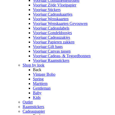
Voorjaar Consumentenrollen
Voorjaar Zijde Vloeipapier
Voorjaar Stickers
Voorjaar Cadeaukaartjes
Voorjaar Wenskaarten
Voorjaar Wenskaarten Gevouwen
Voorjaar Cadeaulabels
Voorjaar Gondeldoosjes
Voorjaar Cadeauzakjes
Voorjaar Papieren zakken
Voorjaar Gift bags
Voorjaar Canvas tassen
Voorjaar Cadeau- & Tegoedbonnen
Voorjaar Raamstickers
Shop by look
Back
Vintage Boho
Spring
Maritiem
Gentleman
Baby
Kids
Outlet
Raamstickers
Cadeaupapier