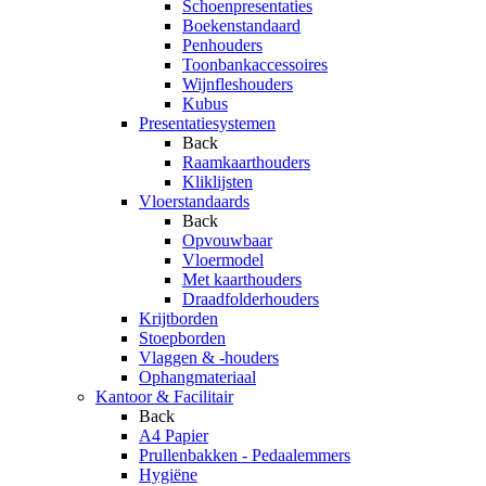
Schoenpresentaties
Boekenstandaard
Penhouders
Toonbankaccessoires
Wijnfleshouders
Kubus
Presentatiesystemen
Back
Raamkaarthouders
Kliklijsten
Vloerstandaards
Back
Opvouwbaar
Vloermodel
Met kaarthouders
Draadfolderhouders
Krijtborden
Stoepborden
Vlaggen & -houders
Ophangmateriaal
Kantoor & Facilitair
Back
A4 Papier
Prullenbakken - Pedaalemmers
Hygiëne