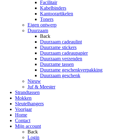
Facilitair
Kabelbinders
Kantoorartikelen
Toners
Eigen ontwerp
Duurzaam
Back
Duurzaam cadeaulint
Duurzame stickers
Duurzaam cadeaupapier
Duurzaam verzenden
Duurzame tassen
Duurzame geschenkverpakking
Duurzaam geschenk
Nieuw
Juf & Meester
Strandtassen
Mokken
Sleutelhangers
Voorjaar
Home
Contact
Mijn account
Back
Login