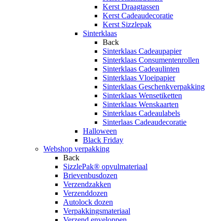
Kerst Draagtassen
Kerst Cadeaudecoratie
Kerst Sizzlepak
Sinterklaas
Back
Sinterklaas Cadeaupapier
Sinterklaas Consumentenrollen
Sinterklaas Cadeaulinten
Sinterklaas Vloeipapier
Sinterklaas Geschenkverpakking
Sinterklaas Wensetiketten
Sinterklaas Wenskaarten
Sinterklaas Cadeaulabels
Sinterlaas Cadeaudecoratie
Halloween
Black Friday
Webshop verpakking
Back
SizzlePak® opvulmateriaal
Brievenbusdozen
Verzendzakken
Verzenddozen
Autolock dozen
Verpakkingsmateriaal
Verzend enveloppen