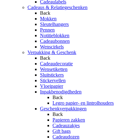
Cadeaulabels
Cadeaus & Relatiegeschenken
Back
Mokken
Sleutelhangers
Pennen
Notitieblokken
Cadeaubonnen
Wenscirkels
Verpakking & Geschenk
Back
Cadeaudecoratie
Wensetiketten
Sluitstickers
Stickervellen
Vloeipapier
Inpakbenodigdheden
Back
Legro papier- en lintrolhouders
Geschenkverpakkingen
Back
Papieren zakken
Cadeauzakjes
Gift bags
Cadeaudozen