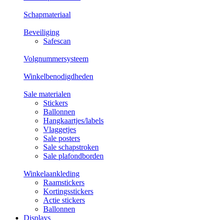
Schapmateriaal
Beveiliging
Safescan
Volgnummersysteem
Winkelbenodigdheden
Sale materialen
Stickers
Ballonnen
Hangkaartjes/labels
Vlaggetjes
Sale posters
Sale schapstroken
Sale plafondborden
Winkelaankleding
Raamstickers
Kortingsstickers
Actie stickers
Ballonnen
Displays