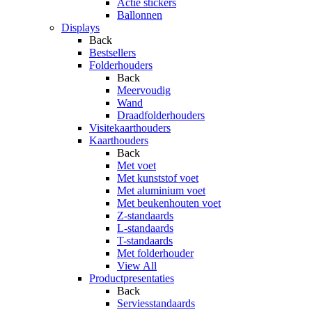
Actie stickers
Ballonnen
Displays
Back
Bestsellers
Folderhouders
Back
Meervoudig
Wand
Draadfolderhouders
Visitekaarthouders
Kaarthouders
Back
Met voet
Met kunststof voet
Met aluminium voet
Met beukenhouten voet
Z-standaards
L-standaards
T-standaards
Met folderhouder
View All
Productpresentaties
Back
Serviesstandaards