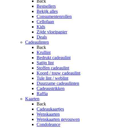
Back
Bestsellers
Bekijk alles
Consumentenrollen
Cellofaan
Kids
Zijde vloeipapier
Deals
Cadeaulinten
Back
Krullint
Bedrukt cadeaulint
Satijn lint
Stoffen cadeaulint
Koord / touw cadeaulint
Tule lint / weblint
Duurzame cadeaulinten
Cadeaustrikken
Raffia
Kaarten
Back
Cadeaukaartjes
Wenskaarten
Wenskaarten gevouwen
Condoleance