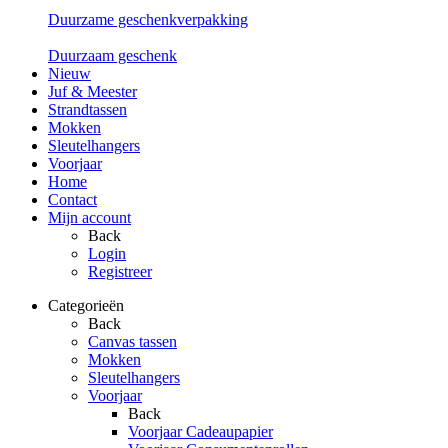
Duurzame geschenkverpakking
Duurzaam geschenk
Nieuw
Juf & Meester
Strandtassen
Mokken
Sleutelhangers
Voorjaar
Home
Contact
Mijn account
Back
Login
Registreer
Categorieën
Back
Canvas tassen
Mokken
Sleutelhangers
Voorjaar
Back
Voorjaar Cadeaupapier