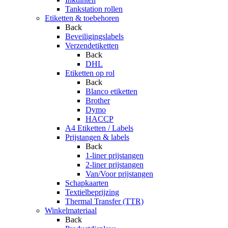
Tankstation rollen
Etiketten & toebehoren
Back
Beveiligingslabels
Verzendetiketten
Back
DHL
Etiketten op rol
Back
Blanco etiketten
Brother
Dymo
HACCP
A4 Etiketten / Labels
Prijstangen & labels
Back
1-liner prijstangen
2-liner prijstangen
Van/Voor prijstangen
Schapkaarten
Textielbeprijzing
Thermal Transfer (TTR)
Winkelmateriaal
Back