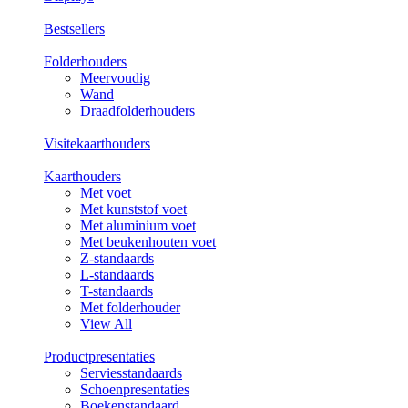
Bestsellers
Folderhouders
Meervoudig
Wand
Draadfolderhouders
Visitekaarthouders
Kaarthouders
Met voet
Met kunststof voet
Met aluminium voet
Met beukenhouten voet
Z-standaards
L-standaards
T-standaards
Met folderhouder
View All
Productpresentaties
Serviesstandaards
Schoenpresentaties
Boekenstandaard