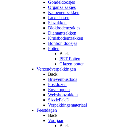
Gondeldoosjes
Organza zakjes
Katoenen zakken
Luxe tassen
Stazakken
Blokbodemzakjes
Diamantzakken
Kruisbodemzakken
Bonbon doosjes
Potten
Back
PET Potten
Glazen potten
Verzendverpakkingen
Back
Brievenbusdoos
Postdozen
Enveloppen
Webshopzakken
SizzlePak®
Verpakkingsmateriaal
Feestdagen
Back
Voorjaar
Back