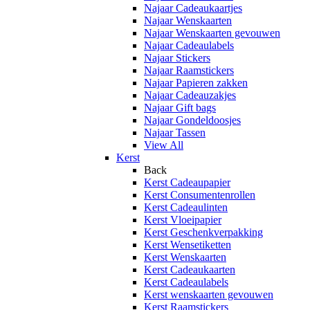
Najaar Cadeaukaartjes
Najaar Wenskaarten
Najaar Wenskaarten gevouwen
Najaar Cadeaulabels
Najaar Stickers
Najaar Raamstickers
Najaar Papieren zakken
Najaar Cadeauzakjes
Najaar Gift bags
Najaar Gondeldoosjes
Najaar Tassen
View All
Kerst
Back
Kerst Cadeaupapier
Kerst Consumentenrollen
Kerst Cadeaulinten
Kerst Vloeipapier
Kerst Geschenkverpakking
Kerst Wensetiketten
Kerst Wenskaarten
Kerst Cadeaukaarten
Kerst Cadeaulabels
Kerst wenskaarten gevouwen
Kerst Raamstickers