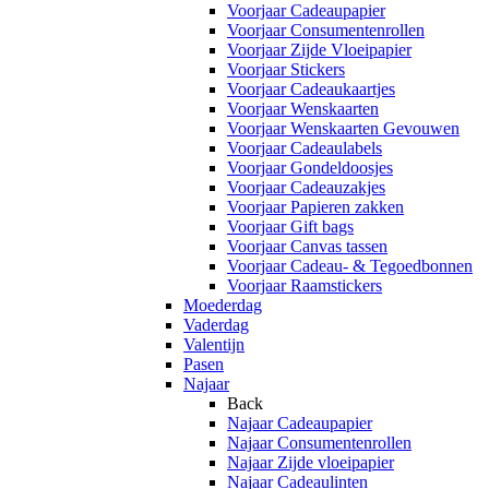
Voorjaar Cadeaupapier
Voorjaar Consumentenrollen
Voorjaar Zijde Vloeipapier
Voorjaar Stickers
Voorjaar Cadeaukaartjes
Voorjaar Wenskaarten
Voorjaar Wenskaarten Gevouwen
Voorjaar Cadeaulabels
Voorjaar Gondeldoosjes
Voorjaar Cadeauzakjes
Voorjaar Papieren zakken
Voorjaar Gift bags
Voorjaar Canvas tassen
Voorjaar Cadeau- & Tegoedbonnen
Voorjaar Raamstickers
Moederdag
Vaderdag
Valentijn
Pasen
Najaar
Back
Najaar Cadeaupapier
Najaar Consumentenrollen
Najaar Zijde vloeipapier
Najaar Cadeaulinten