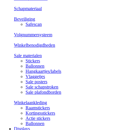
Schapmateriaal
Beveiliging
Safescan
Volgnummersysteem
Winkelbenodigdheden
Sale materialen
Stickers
Ballonnen
Hangkaartjes/labels
Vlaggetjes
Sale posters
Sale schapstroken
Sale plafondborden
Winkelaankleding
Raamstickers
Kortingsstickers
Actie stickers
Ballonnen
Displays