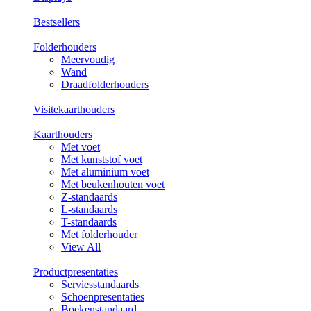
Bestsellers
Folderhouders
Meervoudig
Wand
Draadfolderhouders
Visitekaarthouders
Kaarthouders
Met voet
Met kunststof voet
Met aluminium voet
Met beukenhouten voet
Z-standaards
L-standaards
T-standaards
Met folderhouder
View All
Productpresentaties
Serviesstandaards
Schoenpresentaties
Boekenstandaard