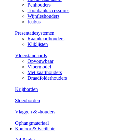
Penhouders
Toonbankaccessoires
Wijnfleshouders
Kubus
Presentatiesystemen
Raamkaarthouders
Kliklijsten
Vloerstandaards
Opvouwbaar
Vloermodel
Met kaarthouders
Draadfolderhouders
Krijtborden
Stoepborden
Vlaggen & -houders
Ophangmateriaal
Kantoor & Facilitair
A4 Papier