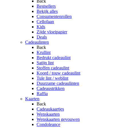
Back
Bestsellers
Bekijk alles
Consumentenrollen
Cellofaan
Kids
Zijde vloeipapier
Deals
Cadeaulinten
Back
Krullint
Bedrukt cadeaulint
Satijn lint
Stoffen cadeaulint
Koord / touw cadeaulint
Tule lint / weblint
Duurzame cadeaulinten
Cadeaustrikken
Raffia
Kaarten
Back
Cadeaukaartjes
Wenskaarten
Wenskaarten gevouwen
Condoleance