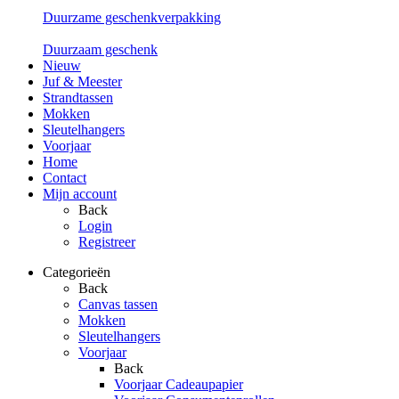
Duurzame geschenkverpakking
Duurzaam geschenk
Nieuw
Juf & Meester
Strandtassen
Mokken
Sleutelhangers
Voorjaar
Home
Contact
Mijn account
Back
Login
Registreer
Categorieën
Back
Canvas tassen
Mokken
Sleutelhangers
Voorjaar
Back
Voorjaar Cadeaupapier