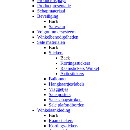
Productdisplays
Productpresentatie
Schapmateriaal
Beveiliging
Back
Safescan
Volgnummersysteem
Winkelbenodigdheden
Sale materialen
Back
Stickers
Back
Kortingsstickers
Raamstickers Winkel
Actiestickers
Ballonnen
Hangkaartjes/labels
Vlaggetjes
Sale posters
Sale schapstroken
Sale plafondborden
Winkelaankleding
Back
Raamstickers
Kortingsstickers