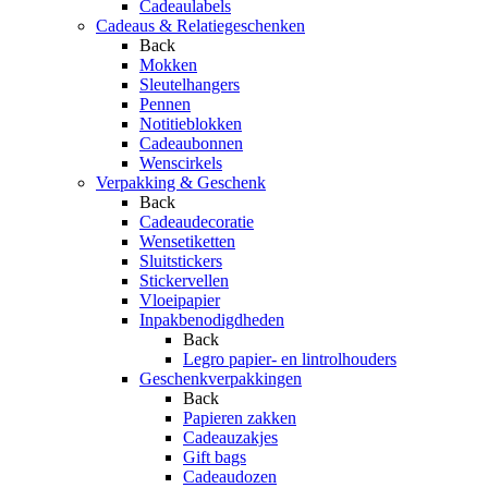
Cadeaulabels
Cadeaus & Relatiegeschenken
Back
Mokken
Sleutelhangers
Pennen
Notitieblokken
Cadeaubonnen
Wenscirkels
Verpakking & Geschenk
Back
Cadeaudecoratie
Wensetiketten
Sluitstickers
Stickervellen
Vloeipapier
Inpakbenodigdheden
Back
Legro papier- en lintrolhouders
Geschenkverpakkingen
Back
Papieren zakken
Cadeauzakjes
Gift bags
Cadeaudozen