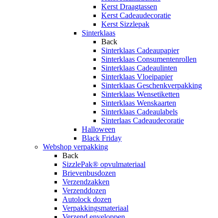
Kerst Draagtassen
Kerst Cadeaudecoratie
Kerst Sizzlepak
Sinterklaas
Back
Sinterklaas Cadeaupapier
Sinterklaas Consumentenrollen
Sinterklaas Cadeaulinten
Sinterklaas Vloeipapier
Sinterklaas Geschenkverpakking
Sinterklaas Wensetiketten
Sinterklaas Wenskaarten
Sinterklaas Cadeaulabels
Sinterlaas Cadeaudecoratie
Halloween
Black Friday
Webshop verpakking
Back
SizzlePak® opvulmateriaal
Brievenbusdozen
Verzendzakken
Verzenddozen
Autolock dozen
Verpakkingsmateriaal
Verzend enveloppen