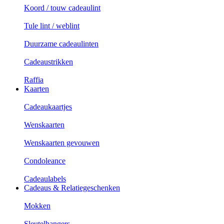
Koord / touw cadeaulint
Tule lint / weblint
Duurzame cadeaulinten
Cadeaustrikken
Raffia
Kaarten
Cadeaukaartjes
Wenskaarten
Wenskaarten gevouwen
Condoleance
Cadeaulabels
Cadeaus & Relatiegeschenken
Mokken
Sleutelhangers