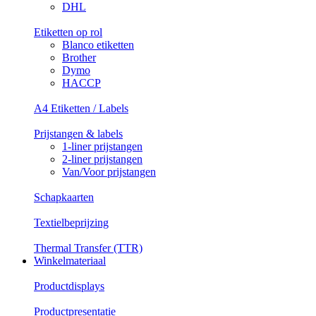
DHL
Etiketten op rol
Blanco etiketten
Brother
Dymo
HACCP
A4 Etiketten / Labels
Prijstangen & labels
1-liner prijstangen
2-liner prijstangen
Van/Voor prijstangen
Schapkaarten
Textielbeprijzing
Thermal Transfer (TTR)
Winkelmateriaal
Productdisplays
Productpresentatie