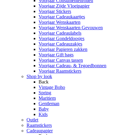
Voorjaar Consumentenrollen
Voorjaar Zijde Vloeipapier
Voorjaar Stickers
Voorjaar Cadeaukaartjes
Voorjaar Wenskaarten
Voorjaar Wenskaarten Gevouwen
Voorjaar Cadeaulabels
Voorjaar Gondeldoosjes
Voorjaar Cadeauzakjes
Voorjaar Papieren zakken
Voorjaar Gift bags
Voorjaar Canvas tassen
Voorjaar Cadeau- & Tegoedbonnen
Voorjaar Raamstickers
Shop by look
Back
Vintage Boho
Spring
Maritiem
Gentleman
Baby
Kids
Outlet
Raamstickers
Cadeaupapier