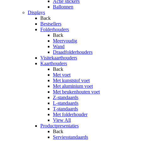
Actie stickers
Ballonnen
Displays
Back
Bestsellers
Folderhouders
Back
Meervoudig
Wand
Draadfolderhouders
Visitekaarthouders
Kaarthouders
Back
Met voet
Met kunststof voet
Met aluminium voet
Met beukenhouten voet
Z-standaards
L-standaards
T-standaards
Met folderhouder
View All
Productpresentaties
Back
Serviesstandaards