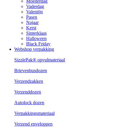
Moederdag
Vaderdag
Valentijn
Pasen
Najaar
Kerst
Sinterklaas
Halloween
Black Friday
Webshop verpakking
SizzlePak® opvulmateriaal
Brievenbusdozen
Verzendzakken
Verzenddozen
Autolock dozen
Verpakkingsmateriaal
Verzend enveloppen