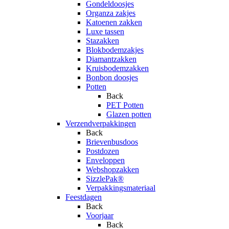
Gondeldoosjes
Organza zakjes
Katoenen zakken
Luxe tassen
Stazakken
Blokbodemzakjes
Diamantzakken
Kruisbodemzakken
Bonbon doosjes
Potten
Back
PET Potten
Glazen potten
Verzendverpakkingen
Back
Brievenbusdoos
Postdozen
Enveloppen
Webshopzakken
SizzlePak®
Verpakkingsmateriaal
Feestdagen
Back
Voorjaar
Back