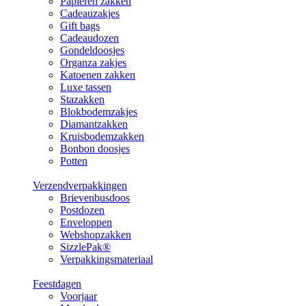
Papieren zakken
Cadeauzakjes
Gift bags
Cadeaudozen
Gondeldoosjes
Organza zakjes
Katoenen zakken
Luxe tassen
Stazakken
Blokbodemzakjes
Diamantzakken
Kruisbodemzakken
Bonbon doosjes
Potten
Verzendverpakkingen
Brievenbusdoos
Postdozen
Enveloppen
Webshopzakken
SizzlePak®
Verpakkingsmateriaal
Feestdagen
Voorjaar