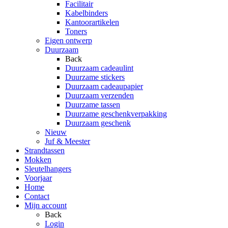
Facilitair
Kabelbinders
Kantoorartikelen
Toners
Eigen ontwerp
Duurzaam
Back
Duurzaam cadeaulint
Duurzame stickers
Duurzaam cadeaupapier
Duurzaam verzenden
Duurzame tassen
Duurzame geschenkverpakking
Duurzaam geschenk
Nieuw
Juf & Meester
Strandtassen
Mokken
Sleutelhangers
Voorjaar
Home
Contact
Mijn account
Back
Login