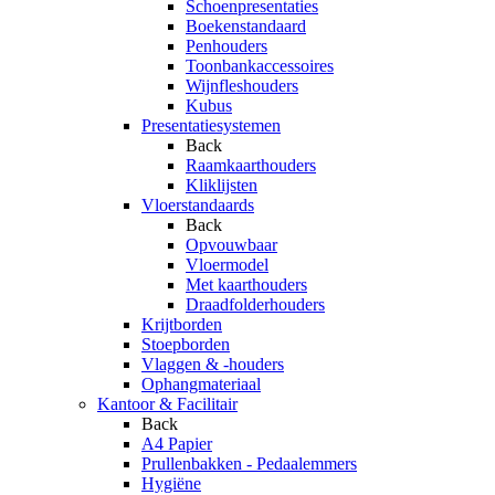
Schoenpresentaties
Boekenstandaard
Penhouders
Toonbankaccessoires
Wijnfleshouders
Kubus
Presentatiesystemen
Back
Raamkaarthouders
Kliklijsten
Vloerstandaards
Back
Opvouwbaar
Vloermodel
Met kaarthouders
Draadfolderhouders
Krijtborden
Stoepborden
Vlaggen & -houders
Ophangmateriaal
Kantoor & Facilitair
Back
A4 Papier
Prullenbakken - Pedaalemmers
Hygiëne