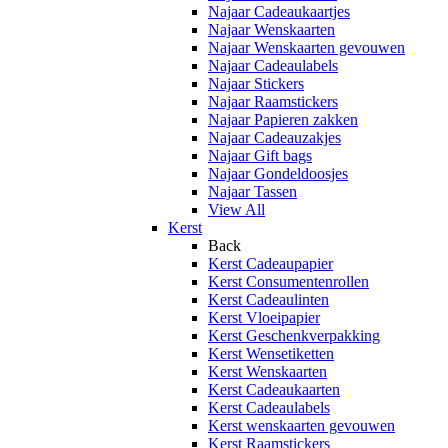
Najaar Cadeaukaartjes
Najaar Wenskaarten
Najaar Wenskaarten gevouwen
Najaar Cadeaulabels
Najaar Stickers
Najaar Raamstickers
Najaar Papieren zakken
Najaar Cadeauzakjes
Najaar Gift bags
Najaar Gondeldoosjes
Najaar Tassen
View All
Kerst
Back
Kerst Cadeaupapier
Kerst Consumentenrollen
Kerst Cadeaulinten
Kerst Vloeipapier
Kerst Geschenkverpakking
Kerst Wensetiketten
Kerst Wenskaarten
Kerst Cadeaukaarten
Kerst Cadeaulabels
Kerst wenskaarten gevouwen
Kerst Raamstickers