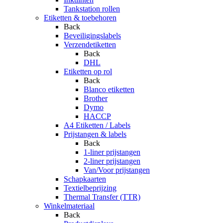
Tankstation rollen
Etiketten & toebehoren
Back
Beveiligingslabels
Verzendetiketten
Back
DHL
Etiketten op rol
Back
Blanco etiketten
Brother
Dymo
HACCP
A4 Etiketten / Labels
Prijstangen & labels
Back
1-liner prijstangen
2-liner prijstangen
Van/Voor prijstangen
Schapkaarten
Textielbeprijzing
Thermal Transfer (TTR)
Winkelmateriaal
Back