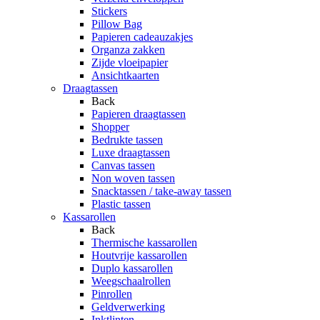
Stickers
Pillow Bag
Papieren cadeauzakjes
Organza zakken
Zijde vloeipapier
Ansichtkaarten
Draagtassen
Back
Papieren draagtassen
Shopper
Bedrukte tassen
Luxe draagtassen
Canvas tassen
Non woven tassen
Snacktassen / take-away tassen
Plastic tassen
Kassarollen
Back
Thermische kassarollen
Houtvrije kassarollen
Duplo kassarollen
Weegschaalrollen
Pinrollen
Geldverwerking
Inktlinten