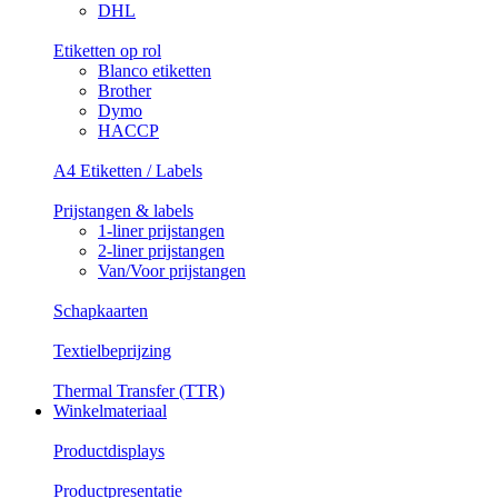
DHL
Etiketten op rol
Blanco etiketten
Brother
Dymo
HACCP
A4 Etiketten / Labels
Prijstangen & labels
1-liner prijstangen
2-liner prijstangen
Van/Voor prijstangen
Schapkaarten
Textielbeprijzing
Thermal Transfer (TTR)
Winkelmateriaal
Productdisplays
Productpresentatie