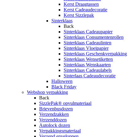
Kerst Draagtassen
Kerst Cadeaudecoratie
Kerst Sizzlepak
Sinterklaas
Back
Sinterklaas Cadeaupapier
Sinterklaas Consumentenrollen
Sinterklaas Cadeaulinten
Sinterklaas Vloeipapier
Sinterklaas Geschenkverpakking
Sinterklaas Wensetiketten
Sinterklaas Wenskaarten
Sinterklaas Cadeaulabels
Sinterlaas Cadeaudecoratie
Halloween
Black Friday
Webshop verpakking
Back
SizzlePak® opvulmateriaal
Brievenbusdozen
Verzendzakken
Verzenddozen
Autolock dozen
Verpakkingsmateriaal
Verzend enveloppen