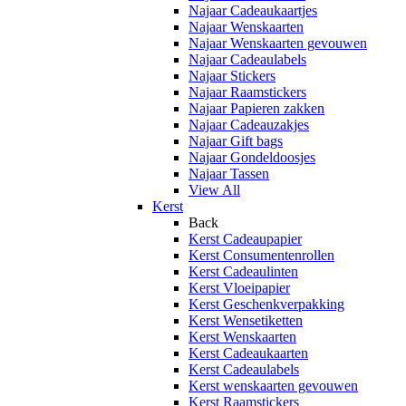
Najaar Cadeaukaartjes
Najaar Wenskaarten
Najaar Wenskaarten gevouwen
Najaar Cadeaulabels
Najaar Stickers
Najaar Raamstickers
Najaar Papieren zakken
Najaar Cadeauzakjes
Najaar Gift bags
Najaar Gondeldoosjes
Najaar Tassen
View All
Kerst
Back
Kerst Cadeaupapier
Kerst Consumentenrollen
Kerst Cadeaulinten
Kerst Vloeipapier
Kerst Geschenkverpakking
Kerst Wensetiketten
Kerst Wenskaarten
Kerst Cadeaukaarten
Kerst Cadeaulabels
Kerst wenskaarten gevouwen
Kerst Raamstickers