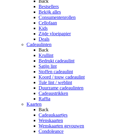
Back
Bestsellers
Bekijk alles
Consumentenrollen
Cellofaan
Kids
Zijde vloeipapier
Deals
Cadeaulinten
Back
Krullint
Bedrukt cadeaulint
Satijn lint
Stoffen cadeaulint
Koord / touw cadeaulint
Tule lint / weblint
Duurzame cadeaulinten
Cadeaustrikken
Raffia
Kaarten
Back
Cadeaukaartjes
Wenskaarten
Wenskaarten gevouwen
Condoleance