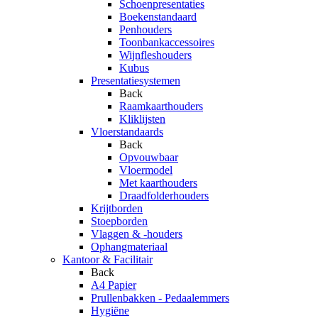
Schoenpresentaties
Boekenstandaard
Penhouders
Toonbankaccessoires
Wijnfleshouders
Kubus
Presentatiesystemen
Back
Raamkaarthouders
Kliklijsten
Vloerstandaards
Back
Opvouwbaar
Vloermodel
Met kaarthouders
Draadfolderhouders
Krijtborden
Stoepborden
Vlaggen & -houders
Ophangmateriaal
Kantoor & Facilitair
Back
A4 Papier
Prullenbakken - Pedaalemmers
Hygiëne