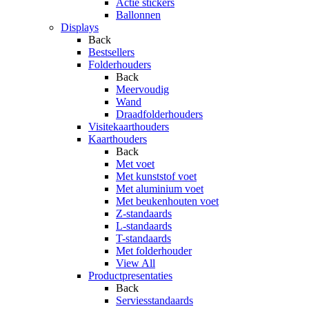
Actie stickers
Ballonnen
Displays
Back
Bestsellers
Folderhouders
Back
Meervoudig
Wand
Draadfolderhouders
Visitekaarthouders
Kaarthouders
Back
Met voet
Met kunststof voet
Met aluminium voet
Met beukenhouten voet
Z-standaards
L-standaards
T-standaards
Met folderhouder
View All
Productpresentaties
Back
Serviesstandaards