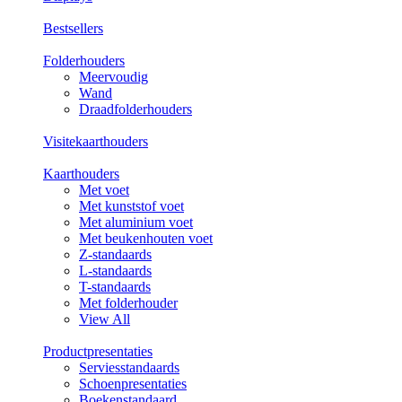
Bestsellers
Folderhouders
Meervoudig
Wand
Draadfolderhouders
Visitekaarthouders
Kaarthouders
Met voet
Met kunststof voet
Met aluminium voet
Met beukenhouten voet
Z-standaards
L-standaards
T-standaards
Met folderhouder
View All
Productpresentaties
Serviesstandaards
Schoenpresentaties
Boekenstandaard