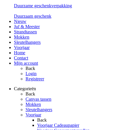
Duurzame geschenkverpakking
Duurzaam geschenk
Nieuw
Juf & Meester
Strandtassen
Mokken
Sleutelhangers
Voorjaar
Home
Contact
Mijn account
Back
Login
Registreer
Categorieën
Back
Canvas tassen
Mokken
Sleutelhangers
Voorjaar
Back
Voorjaar Cadeaupapier