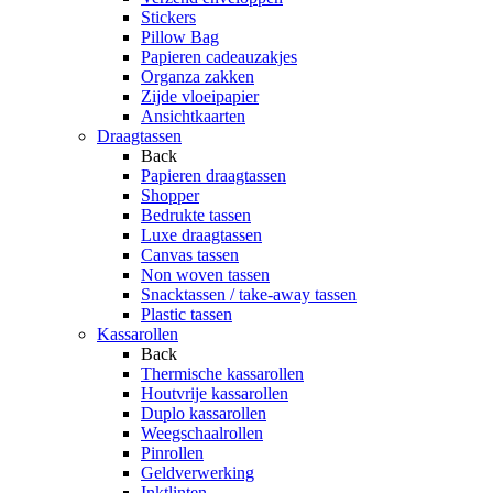
Stickers
Pillow Bag
Papieren cadeauzakjes
Organza zakken
Zijde vloeipapier
Ansichtkaarten
Draagtassen
Back
Papieren draagtassen
Shopper
Bedrukte tassen
Luxe draagtassen
Canvas tassen
Non woven tassen
Snacktassen / take-away tassen
Plastic tassen
Kassarollen
Back
Thermische kassarollen
Houtvrije kassarollen
Duplo kassarollen
Weegschaalrollen
Pinrollen
Geldverwerking
Inktlinten