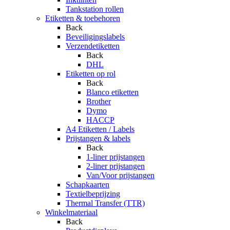
Tankstation rollen
Etiketten & toebehoren
Back
Beveiligingslabels
Verzendetiketten
Back
DHL
Etiketten op rol
Back
Blanco etiketten
Brother
Dymo
HACCP
A4 Etiketten / Labels
Prijstangen & labels
Back
1-liner prijstangen
2-liner prijstangen
Van/Voor prijstangen
Schapkaarten
Textielbeprijzing
Thermal Transfer (TTR)
Winkelmateriaal
Back