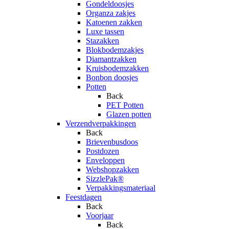
Gondeldoosjes
Organza zakjes
Katoenen zakken
Luxe tassen
Stazakken
Blokbodemzakjes
Diamantzakken
Kruisbodemzakken
Bonbon doosjes
Potten
Back
PET Potten
Glazen potten
Verzendverpakkingen
Back
Brievenbusdoos
Postdozen
Enveloppen
Webshopzakken
SizzlePak®
Verpakkingsmateriaal
Feestdagen
Back
Voorjaar
Back