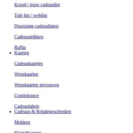
Koord / touw cadeaulint
Tule lint / weblint
Duurzame cadeaulinten
Cadeaustrikken
Raffia
Kaarten
Cadeaukaartjes
Wenskaarten
Wenskaarten gevouwen
Condoleance
Cadeaulabels
Cadeaus & Relatiegeschenken
Mokken
Sleutelhangers