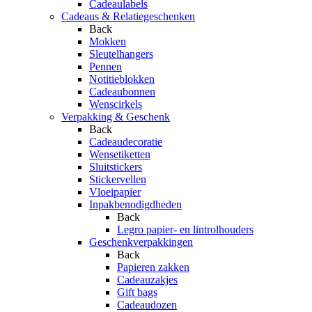
Cadeaulabels
Cadeaus & Relatiegeschenken
Back
Mokken
Sleutelhangers
Pennen
Notitieblokken
Cadeaubonnen
Wenscirkels
Verpakking & Geschenk
Back
Cadeaudecoratie
Wensetiketten
Sluitstickers
Stickervellen
Vloeipapier
Inpakbenodigdheden
Back
Legro papier- en lintrolhouders
Geschenkverpakkingen
Back
Papieren zakken
Cadeauzakjes
Gift bags
Cadeaudozen