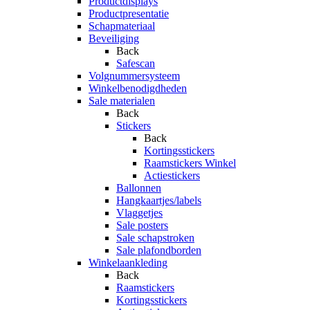
Productdisplays
Productpresentatie
Schapmateriaal
Beveiliging
Back
Safescan
Volgnummersysteem
Winkelbenodigdheden
Sale materialen
Back
Stickers
Back
Kortingsstickers
Raamstickers Winkel
Actiestickers
Ballonnen
Hangkaartjes/labels
Vlaggetjes
Sale posters
Sale schapstroken
Sale plafondborden
Winkelaankleding
Back
Raamstickers
Kortingsstickers