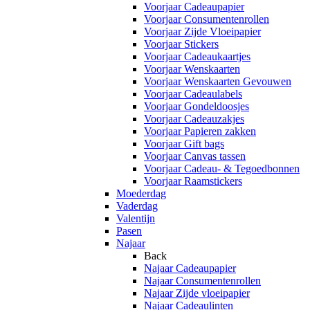
Voorjaar Cadeaupapier
Voorjaar Consumentenrollen
Voorjaar Zijde Vloeipapier
Voorjaar Stickers
Voorjaar Cadeaukaartjes
Voorjaar Wenskaarten
Voorjaar Wenskaarten Gevouwen
Voorjaar Cadeaulabels
Voorjaar Gondeldoosjes
Voorjaar Cadeauzakjes
Voorjaar Papieren zakken
Voorjaar Gift bags
Voorjaar Canvas tassen
Voorjaar Cadeau- & Tegoedbonnen
Voorjaar Raamstickers
Moederdag
Vaderdag
Valentijn
Pasen
Najaar
Back
Najaar Cadeaupapier
Najaar Consumentenrollen
Najaar Zijde vloeipapier
Najaar Cadeaulinten