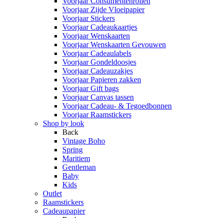
Voorjaar Consumentenrollen
Voorjaar Zijde Vloeipapier
Voorjaar Stickers
Voorjaar Cadeaukaartjes
Voorjaar Wenskaarten
Voorjaar Wenskaarten Gevouwen
Voorjaar Cadeaulabels
Voorjaar Gondeldoosjes
Voorjaar Cadeauzakjes
Voorjaar Papieren zakken
Voorjaar Gift bags
Voorjaar Canvas tassen
Voorjaar Cadeau- & Tegoedbonnen
Voorjaar Raamstickers
Shop by look
Back
Vintage Boho
Spring
Maritiem
Gentleman
Baby
Kids
Outlet
Raamstickers
Cadeaupapier