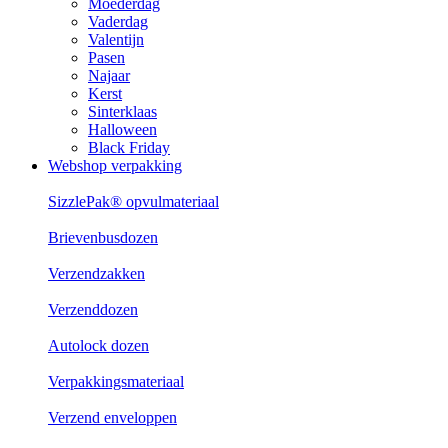
Moederdag
Vaderdag
Valentijn
Pasen
Najaar
Kerst
Sinterklaas
Halloween
Black Friday
Webshop verpakking
SizzlePak® opvulmateriaal
Brievenbusdozen
Verzendzakken
Verzenddozen
Autolock dozen
Verpakkingsmateriaal
Verzend enveloppen