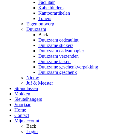
Facilitair
Kabelbinders
Kantoorartikelen
Toners
Eigen ontwerp
Duurzaam
Back
Duurzaam cadeaulint
Duurzame stickers
Duurzaam cadeaupapier
Duurzaam verzenden
Duurzame tassen
Duurzame geschenkverpakking
Duurzaam geschenk
Nieuw
Juf & Meester
Strandtassen
Mokken
Sleutelhangers
Voorjaar
Home
Contact
Mijn account
Back
Login