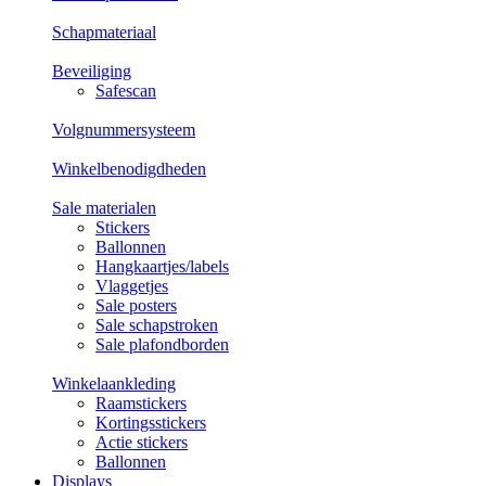
Schapmateriaal
Beveiliging
Safescan
Volgnummersysteem
Winkelbenodigdheden
Sale materialen
Stickers
Ballonnen
Hangkaartjes/labels
Vlaggetjes
Sale posters
Sale schapstroken
Sale plafondborden
Winkelaankleding
Raamstickers
Kortingsstickers
Actie stickers
Ballonnen
Displays