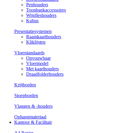
Penhouders
Toonbankaccessoires
Wijnfleshouders
Kubus
Presentatiesystemen
Raamkaarthouders
Kliklijsten
Vloerstandaards
Opvouwbaar
Vloermodel
Met kaarthouders
Draadfolderhouders
Krijtborden
Stoepborden
Vlaggen & -houders
Ophangmateriaal
Kantoor & Facilitair
A4 Papier