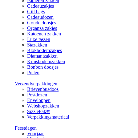
Papieren zakken
Cadeauzakjes
Gift bags
Cadeaudozen
Gondeldoosjes
Organza zakjes
Katoenen zakken
Luxe tassen
Stazakken
Blokbodemzakjes
Diamantzakken
Kruisbodemzakken
Bonbon doosjes
Potten
Verzendverpakkingen
Brievenbusdoos
Postdozen
Enveloppen
Webshopzakken
SizzlePak®
Verpakkingsmateriaal
Feestdagen
Voorjaar