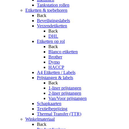
Tankstation rollen
Etiketten & toebehoren
Back
Beveiligingslabels
Verzendetiketten
Back
DHL
Etiketten op rol
Back
Blanco etiketten
Brother
Dymo
HACCP
A4 Etiketten / Labels
Prijstangen & labels
Back
1-liner prijstangen
2-liner prijstangen
Van/Voor prijstangen
Schapkaarten
Textielbeprijzing
Thermal Transfer (TTR)
Winkelmateriaal
Back