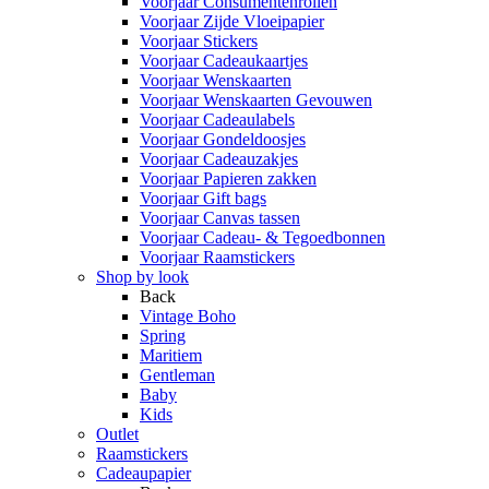
Voorjaar Consumentenrollen
Voorjaar Zijde Vloeipapier
Voorjaar Stickers
Voorjaar Cadeaukaartjes
Voorjaar Wenskaarten
Voorjaar Wenskaarten Gevouwen
Voorjaar Cadeaulabels
Voorjaar Gondeldoosjes
Voorjaar Cadeauzakjes
Voorjaar Papieren zakken
Voorjaar Gift bags
Voorjaar Canvas tassen
Voorjaar Cadeau- & Tegoedbonnen
Voorjaar Raamstickers
Shop by look
Back
Vintage Boho
Spring
Maritiem
Gentleman
Baby
Kids
Outlet
Raamstickers
Cadeaupapier