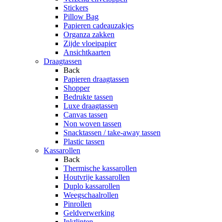
Stickers
Pillow Bag
Papieren cadeauzakjes
Organza zakken
Zijde vloeipapier
Ansichtkaarten
Draagtassen
Back
Papieren draagtassen
Shopper
Bedrukte tassen
Luxe draagtassen
Canvas tassen
Non woven tassen
Snacktassen / take-away tassen
Plastic tassen
Kassarollen
Back
Thermische kassarollen
Houtvrije kassarollen
Duplo kassarollen
Weegschaalrollen
Pinrollen
Geldverwerking
Inktlinten