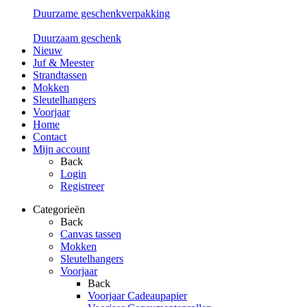
Duurzame geschenkverpakking
Duurzaam geschenk
Nieuw
Juf & Meester
Strandtassen
Mokken
Sleutelhangers
Voorjaar
Home
Contact
Mijn account
Back
Login
Registreer
Categorieën
Back
Canvas tassen
Mokken
Sleutelhangers
Voorjaar
Back
Voorjaar Cadeaupapier