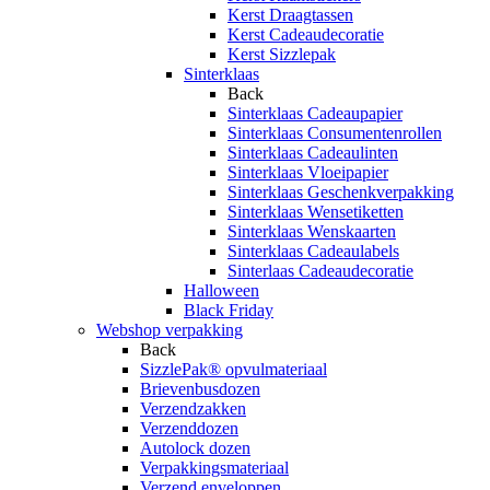
Kerst Draagtassen
Kerst Cadeaudecoratie
Kerst Sizzlepak
Sinterklaas
Back
Sinterklaas Cadeaupapier
Sinterklaas Consumentenrollen
Sinterklaas Cadeaulinten
Sinterklaas Vloeipapier
Sinterklaas Geschenkverpakking
Sinterklaas Wensetiketten
Sinterklaas Wenskaarten
Sinterklaas Cadeaulabels
Sinterlaas Cadeaudecoratie
Halloween
Black Friday
Webshop verpakking
Back
SizzlePak® opvulmateriaal
Brievenbusdozen
Verzendzakken
Verzenddozen
Autolock dozen
Verpakkingsmateriaal
Verzend enveloppen