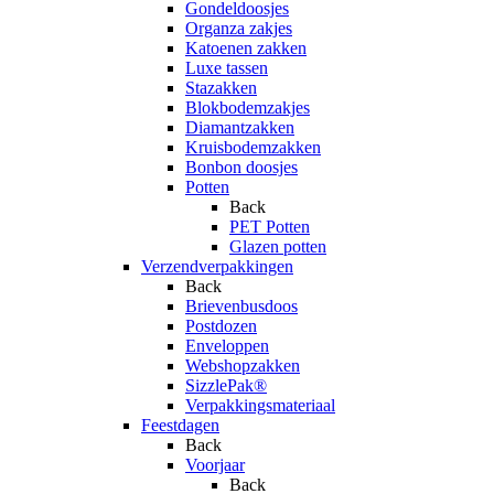
Gondeldoosjes
Organza zakjes
Katoenen zakken
Luxe tassen
Stazakken
Blokbodemzakjes
Diamantzakken
Kruisbodemzakken
Bonbon doosjes
Potten
Back
PET Potten
Glazen potten
Verzendverpakkingen
Back
Brievenbusdoos
Postdozen
Enveloppen
Webshopzakken
SizzlePak®
Verpakkingsmateriaal
Feestdagen
Back
Voorjaar
Back