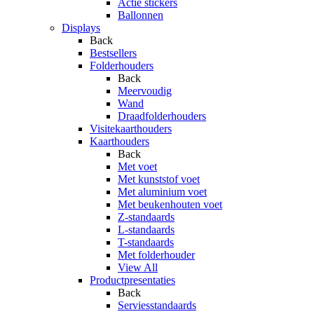
Actie stickers
Ballonnen
Displays
Back
Bestsellers
Folderhouders
Back
Meervoudig
Wand
Draadfolderhouders
Visitekaarthouders
Kaarthouders
Back
Met voet
Met kunststof voet
Met aluminium voet
Met beukenhouten voet
Z-standaards
L-standaards
T-standaards
Met folderhouder
View All
Productpresentaties
Back
Serviesstandaards