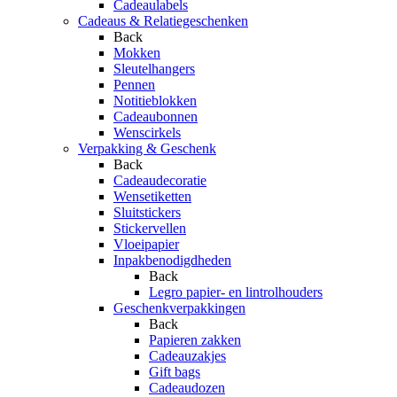
Cadeaulabels
Cadeaus & Relatiegeschenken
Back
Mokken
Sleutelhangers
Pennen
Notitieblokken
Cadeaubonnen
Wenscirkels
Verpakking & Geschenk
Back
Cadeaudecoratie
Wensetiketten
Sluitstickers
Stickervellen
Vloeipapier
Inpakbenodigdheden
Back
Legro papier- en lintrolhouders
Geschenkverpakkingen
Back
Papieren zakken
Cadeauzakjes
Gift bags
Cadeaudozen