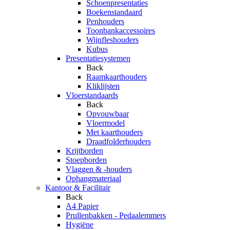
Schoenpresentaties
Boekenstandaard
Penhouders
Toonbankaccessoires
Wijnfleshouders
Kubus
Presentatiesystemen
Back
Raamkaarthouders
Kliklijsten
Vloerstandaards
Back
Opvouwbaar
Vloermodel
Met kaarthouders
Draadfolderhouders
Krijtborden
Stoepborden
Vlaggen & -houders
Ophangmateriaal
Kantoor & Facilitair
Back
A4 Papier
Prullenbakken - Pedaalemmers
Hygiëne