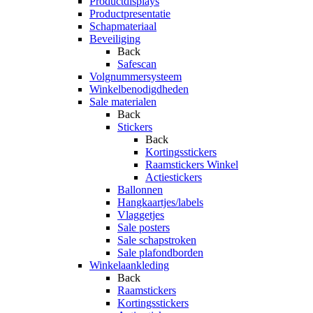
Productdisplays
Productpresentatie
Schapmateriaal
Beveiliging
Back
Safescan
Volgnummersysteem
Winkelbenodigdheden
Sale materialen
Back
Stickers
Back
Kortingsstickers
Raamstickers Winkel
Actiestickers
Ballonnen
Hangkaartjes/labels
Vlaggetjes
Sale posters
Sale schapstroken
Sale plafondborden
Winkelaankleding
Back
Raamstickers
Kortingsstickers