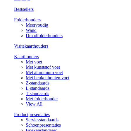
Bestsellers
Folderhouders
Meervoudig
Wand
Draadfolderhouders
Visitekaarthouders
Kaarthouders
Met voet
Met kunststof voet
Met aluminium voet
Met beukenhouten voet
Z-standaards
L-standaards
T-standaards
Met folderhouder
View All
Productpresentaties
Serviesstandaards
Schoenpresentaties
Boekenstandaard