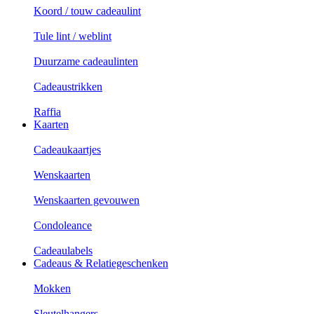
Koord / touw cadeaulint
Tule lint / weblint
Duurzame cadeaulinten
Cadeaustrikken
Raffia
Kaarten
Cadeaukaartjes
Wenskaarten
Wenskaarten gevouwen
Condoleance
Cadeaulabels
Cadeaus & Relatiegeschenken
Mokken
Sleutelhangers