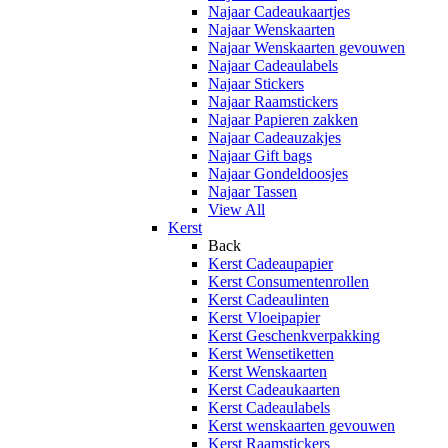
Najaar Cadeaukaartjes
Najaar Wenskaarten
Najaar Wenskaarten gevouwen
Najaar Cadeaulabels
Najaar Stickers
Najaar Raamstickers
Najaar Papieren zakken
Najaar Cadeauzakjes
Najaar Gift bags
Najaar Gondeldoosjes
Najaar Tassen
View All
Kerst
Back
Kerst Cadeaupapier
Kerst Consumentenrollen
Kerst Cadeaulinten
Kerst Vloeipapier
Kerst Geschenkverpakking
Kerst Wensetiketten
Kerst Wenskaarten
Kerst Cadeaukaarten
Kerst Cadeaulabels
Kerst wenskaarten gevouwen
Kerst Raamstickers