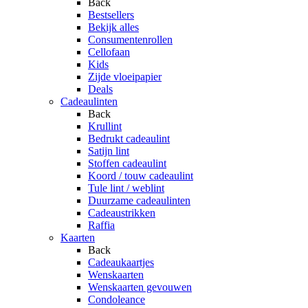
Back
Bestsellers
Bekijk alles
Consumentenrollen
Cellofaan
Kids
Zijde vloeipapier
Deals
Cadeaulinten
Back
Krullint
Bedrukt cadeaulint
Satijn lint
Stoffen cadeaulint
Koord / touw cadeaulint
Tule lint / weblint
Duurzame cadeaulinten
Cadeaustrikken
Raffia
Kaarten
Back
Cadeaukaartjes
Wenskaarten
Wenskaarten gevouwen
Condoleance