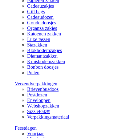
Papieren zakken
Cadeauzakjes
Gift bags
Cadeaudozen
Gondeldoosjes
Organza zakjes
Katoenen zakken
Luxe tassen
Stazakken
Blokbodemzakjes
Diamantzakken
Kruisbodemzakken
Bonbon doosjes
Potten
Verzendverpakkingen
Brievenbusdoos
Postdozen
Enveloppen
Webshopzakken
SizzlePak®
Verpakkingsmateriaal
Feestdagen
Voorjaar