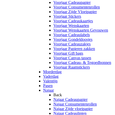
Voorjaar Cadeaupapier
Voorjaar Consumentenrollen
Voorjaar Zijde Vloeipapier
Voorjaar Stickers
Voorjaar Cadeaukaartjes
Voorjaar Wenskaarten
Voorjaar Wenskaarten Gevouwen
Voorjaar Cadeaulabels
Voorjaar Gondeldoosjes
Voorjaar Cadeauzakjes
Voorjaar Papieren zakken
Voorjaar Gift bags
Voorjaar Canvas tassen
Voorjaar Cadeau- & Tegoedbonnen
Voorjaar Raamstickers
Moederdag
Vaderdag
Valentijn
Pasen
Najaar
Back
Najaar Cadeaupapier
Najaar Consumentenrollen
Najaar Zijde vloeipapier
Najaar Cadeaulinten