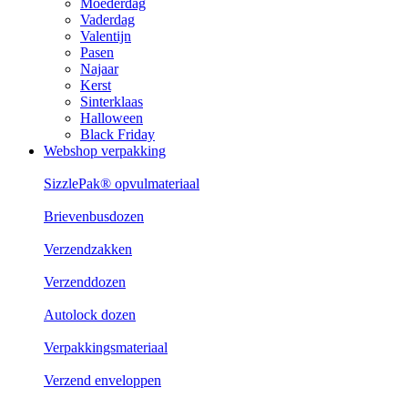
Moederdag
Vaderdag
Valentijn
Pasen
Najaar
Kerst
Sinterklaas
Halloween
Black Friday
Webshop verpakking
SizzlePak® opvulmateriaal
Brievenbusdozen
Verzendzakken
Verzenddozen
Autolock dozen
Verpakkingsmateriaal
Verzend enveloppen