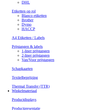
DHL
Etiketten op rol
Blanco etiketten
Brother
Dymo
HACCP
A4 Etiketten / Labels
Prijstangen & labels
1-liner prijstangen
2-liner prijstangen
Van/Voor prijstangen
Schapkaarten
Textielbeprijzing
Thermal Transfer (TTR)
Winkelmateriaal
Productdisplays
Productpresentatie