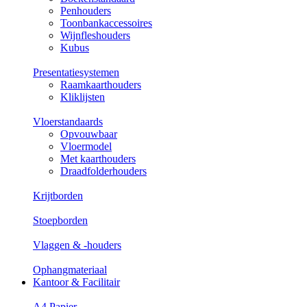
Penhouders
Toonbankaccessoires
Wijnfleshouders
Kubus
Presentatiesystemen
Raamkaarthouders
Kliklijsten
Vloerstandaards
Opvouwbaar
Vloermodel
Met kaarthouders
Draadfolderhouders
Krijtborden
Stoepborden
Vlaggen & -houders
Ophangmateriaal
Kantoor & Facilitair
A4 Papier