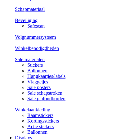
Schapmateriaal
Beveiliging
Safescan
Volgnummersysteem
Winkelbenodigdheden
Sale materialen
Stickers
Ballonnen
Hangkaartjes/labels
Vlaggetjes
Sale posters
Sale schapstroken
Sale plafondborden
Winkelaankleding
Raamstickers
Kortingsstickers
Actie stickers
Ballonnen
Displays