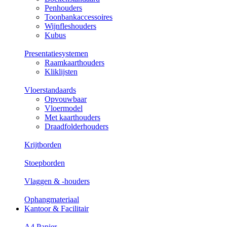
Penhouders
Toonbankaccessoires
Wijnfleshouders
Kubus
Presentatiesystemen
Raamkaarthouders
Kliklijsten
Vloerstandaards
Opvouwbaar
Vloermodel
Met kaarthouders
Draadfolderhouders
Krijtborden
Stoepborden
Vlaggen & -houders
Ophangmateriaal
Kantoor & Facilitair
A4 Papier