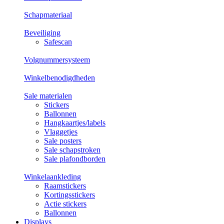
Schapmateriaal
Beveiliging
Safescan
Volgnummersysteem
Winkelbenodigdheden
Sale materialen
Stickers
Ballonnen
Hangkaartjes/labels
Vlaggetjes
Sale posters
Sale schapstroken
Sale plafondborden
Winkelaankleding
Raamstickers
Kortingsstickers
Actie stickers
Ballonnen
Displays