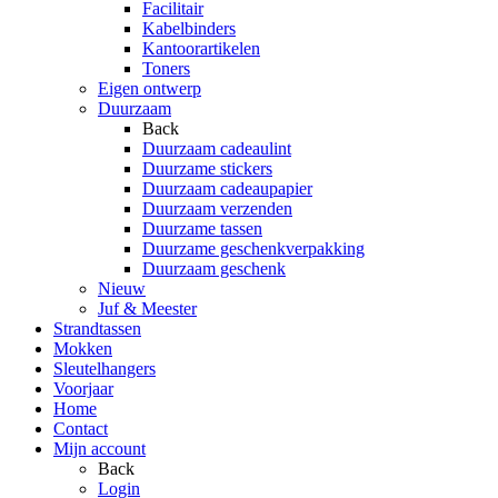
Facilitair
Kabelbinders
Kantoorartikelen
Toners
Eigen ontwerp
Duurzaam
Back
Duurzaam cadeaulint
Duurzame stickers
Duurzaam cadeaupapier
Duurzaam verzenden
Duurzame tassen
Duurzame geschenkverpakking
Duurzaam geschenk
Nieuw
Juf & Meester
Strandtassen
Mokken
Sleutelhangers
Voorjaar
Home
Contact
Mijn account
Back
Login