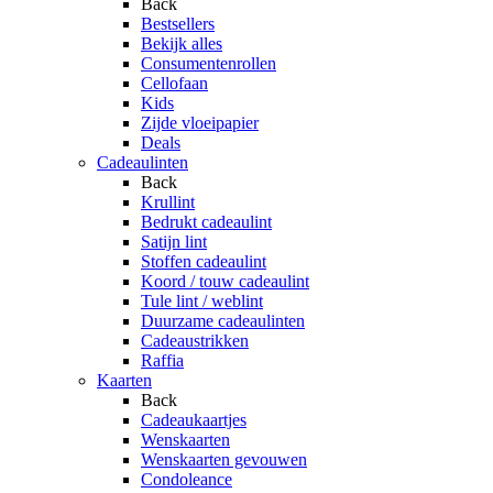
Back
Bestsellers
Bekijk alles
Consumentenrollen
Cellofaan
Kids
Zijde vloeipapier
Deals
Cadeaulinten
Back
Krullint
Bedrukt cadeaulint
Satijn lint
Stoffen cadeaulint
Koord / touw cadeaulint
Tule lint / weblint
Duurzame cadeaulinten
Cadeaustrikken
Raffia
Kaarten
Back
Cadeaukaartjes
Wenskaarten
Wenskaarten gevouwen
Condoleance