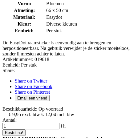
Vorm:
Bloemen
Afmeting:
66 x 50 cm
Materiaal:
Easydot
Kleur:
Diverse kleuren
Eenheid:
Per stuk
De EasyDot raamsticker is eenvoudig aan te brengen en
herpositioneerbaar. Na gebruik verwijder je de sticker moeiteloos,
zonder lijmresten achter te laten.
Artikelnummer:
019618
Eenheid:
Per stuk
Share:
Share on Twitter
Share on Facebook
Share on Pinterest
Email een vriend
Beschikbaarheid::
Op voorraad
€ 9,95
excl. btw
€ 12,04
incl. btw
Aantal:
i
h
Bestel nu!