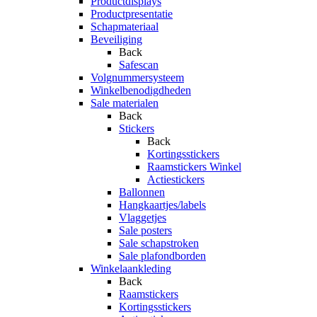
Productdisplays
Productpresentatie
Schapmateriaal
Beveiliging
Back
Safescan
Volgnummersysteem
Winkelbenodigdheden
Sale materialen
Back
Stickers
Back
Kortingsstickers
Raamstickers Winkel
Actiestickers
Ballonnen
Hangkaartjes/labels
Vlaggetjes
Sale posters
Sale schapstroken
Sale plafondborden
Winkelaankleding
Back
Raamstickers
Kortingsstickers