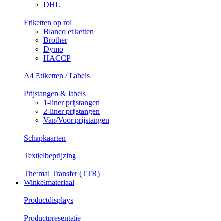
DHL
Etiketten op rol
Blanco etiketten
Brother
Dymo
HACCP
A4 Etiketten / Labels
Prijstangen & labels
1-liner prijstangen
2-liner prijstangen
Van/Voor prijstangen
Schapkaarten
Textielbeprijzing
Thermal Transfer (TTR)
Winkelmateriaal
Productdisplays
Productpresentatie