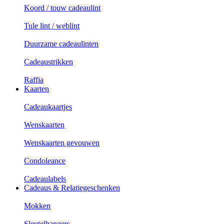
Koord / touw cadeaulint
Tule lint / weblint
Duurzame cadeaulinten
Cadeaustrikken
Raffia
Kaarten
Cadeaukaartjes
Wenskaarten
Wenskaarten gevouwen
Condoleance
Cadeaulabels
Cadeaus & Relatiegeschenken
Mokken
Sleutelhangers