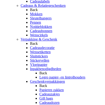
Cadeaulabels
Cadeaus & Relatiegeschenken
Back
Mokken
Sleutelhangers
Pennen
Notitieblokken
Cadeaubonnen
Wenscirkels
Verpakking & Geschenk
Back
Cadeaudecoratie
Wensetiketten
Sluitstickers
Stickervellen
Vloeipapier
Inpakbenodigdheden
Back
Legro papier- en lintrolhouders
Geschenkverpakkingen
Back
Papieren zakken
Cadeauzakjes
Gift bags
Cadeaudozen