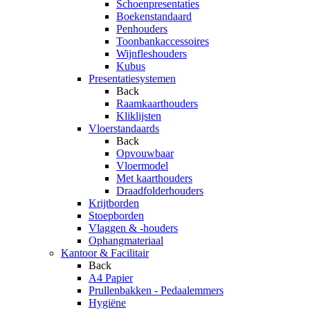
Schoenpresentaties
Boekenstandaard
Penhouders
Toonbankaccessoires
Wijnfleshouders
Kubus
Presentatiesystemen
Back
Raamkaarthouders
Kliklijsten
Vloerstandaards
Back
Opvouwbaar
Vloermodel
Met kaarthouders
Draadfolderhouders
Krijtborden
Stoepborden
Vlaggen & -houders
Ophangmateriaal
Kantoor & Facilitair
Back
A4 Papier
Prullenbakken - Pedaalemmers
Hygiëne