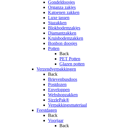
Gondeldoosjes
Organza zakjes
Katoenen zakken
Luxe tassen
Stazakken
Blokbodemzakjes
Diamantzakken
Kruisbodemzakken
Bonbon doosjes
Potten
Back
PET Potten
Glazen potten
Verzendverpakkingen
Back
Brievenbusdoos
Postdozen
Enveloppen
Webshopzakken
SizzlePak®
Verpakkingsmateriaal
Feestdagen
Back
Voorjaar
Back