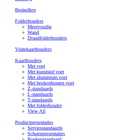
Bestsellers
Folderhouders
Meervoudig
Wand
Draadfolderhouders
Visitekaarthouders
Kaarthouders
Met voet
Met kunststof voet
Met aluminium voet
Met beukenhouten voet
Z-standaards
L-standaards
T-standaards
Met folderhouder
View All
Productpresentaties
Serviesstandaards
Schoenpresentaties
Boekenstandaard