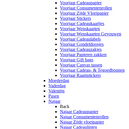
Voorjaar Cadeaupapier
Voorjaar Consumentenrollen
Voorjaar Zijde Vloeipapier
Voorjaar Stickers
Voorjaar Cadeaukaartjes
Voorjaar Wenskaarten
Voorjaar Wenskaarten Gevouwen
Voorjaar Cadeaulabels
Voorjaar Gondeldoosjes
Voorjaar Cadeauzakjes
Voorjaar Papieren zakken
Voorjaar Gift bags
Voorjaar Canvas tassen
Voorjaar Cadeau- & Tegoedbonnen
Voorjaar Raamstickers
Moederdag
Vaderdag
Valentijn
Pasen
Najaar
Back
Najaar Cadeaupapier
Najaar Consumentenrollen
Najaar Zijde vloeipapier
Najaar Cadeaulinten