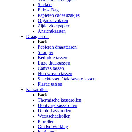
Stickers
Pillow Bag
Papieren cadeauzakjes
Organza zakken
Zijde vloeipapier
Ansichtkaarten
Draagtassen
Back
Papieren draagtassen
Shopper
Bedrukte tassen
Luxe draagtassen
Canvas tassen
Non woven tassen
Snacktassen / take-away tassen
Plastic tassen
Kassarollen
Back
Thermische kassarollen
Houtvrije kassarollen
Duplo kassarollen
Weegschaalrollen
Pinrollen
Geldverwerking
Inktlinten