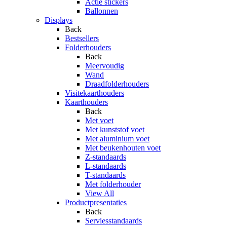
Actie stickers
Ballonnen
Displays
Back
Bestsellers
Folderhouders
Back
Meervoudig
Wand
Draadfolderhouders
Visitekaarthouders
Kaarthouders
Back
Met voet
Met kunststof voet
Met aluminium voet
Met beukenhouten voet
Z-standaards
L-standaards
T-standaards
Met folderhouder
View All
Productpresentaties
Back
Serviesstandaards