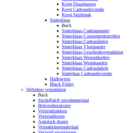
Kerst Draagtassen
Kerst Cadeaudecoratie
Kerst Sizzlepak
Sinterklaas
Back
Sinterklaas Cadeaupapier
Sinterklaas Consumentenrollen
Sinterklaas Cadeaulinten
Sinterklaas Vloeipapier
Sinterklaas Geschenkverpakking
Sinterklaas Wensetiketten
Sinterklaas Wenskaarten
Sinterklaas Cadeaulabels
Sinterlaas Cadeaudecoratie
Halloween
Black Friday
Webshop verpakking
Back
SizzlePak® opvulmateriaal
Brievenbusdozen
Verzendzakken
Verzenddozen
Autolock dozen
Verpakkingsmateriaal
Verzend enveloppen