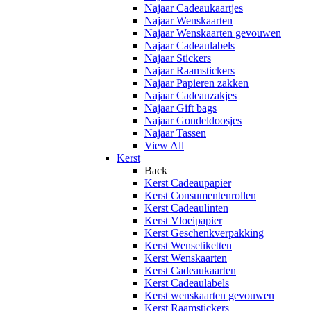
Najaar Cadeaukaartjes
Najaar Wenskaarten
Najaar Wenskaarten gevouwen
Najaar Cadeaulabels
Najaar Stickers
Najaar Raamstickers
Najaar Papieren zakken
Najaar Cadeauzakjes
Najaar Gift bags
Najaar Gondeldoosjes
Najaar Tassen
View All
Kerst
Back
Kerst Cadeaupapier
Kerst Consumentenrollen
Kerst Cadeaulinten
Kerst Vloeipapier
Kerst Geschenkverpakking
Kerst Wensetiketten
Kerst Wenskaarten
Kerst Cadeaukaarten
Kerst Cadeaulabels
Kerst wenskaarten gevouwen
Kerst Raamstickers