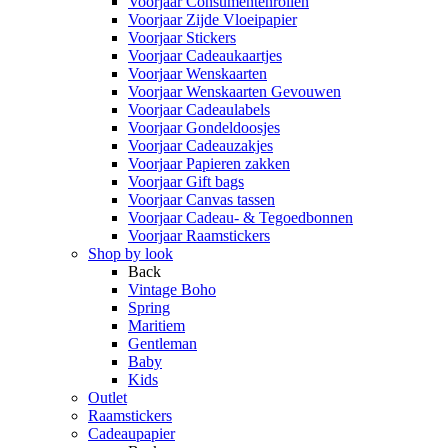
Voorjaar Consumentenrollen
Voorjaar Zijde Vloeipapier
Voorjaar Stickers
Voorjaar Cadeaukaartjes
Voorjaar Wenskaarten
Voorjaar Wenskaarten Gevouwen
Voorjaar Cadeaulabels
Voorjaar Gondeldoosjes
Voorjaar Cadeauzakjes
Voorjaar Papieren zakken
Voorjaar Gift bags
Voorjaar Canvas tassen
Voorjaar Cadeau- & Tegoedbonnen
Voorjaar Raamstickers
Shop by look
Back
Vintage Boho
Spring
Maritiem
Gentleman
Baby
Kids
Outlet
Raamstickers
Cadeaupapier