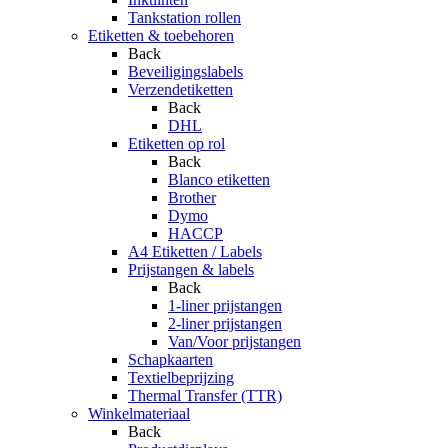
Tankstation rollen
Etiketten & toebehoren
Back
Beveiligingslabels
Verzendetiketten
Back
DHL
Etiketten op rol
Back
Blanco etiketten
Brother
Dymo
HACCP
A4 Etiketten / Labels
Prijstangen & labels
Back
1-liner prijstangen
2-liner prijstangen
Van/Voor prijstangen
Schapkaarten
Textielbeprijzing
Thermal Transfer (TTR)
Winkelmateriaal
Back