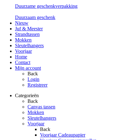
Duurzame geschenkverpakking
Duurzaam geschenk
Nieuw
Juf & Meester
Strandtassen
Mokken
Sleutelhangers
Voorjaar
Home
Contact
Mijn account
Back
Login
Registreer
Categorieën
Back
Canvas tassen
Mokken
Sleutelhangers
Voorjaar
Back
Voorjaar Cadeaupapier