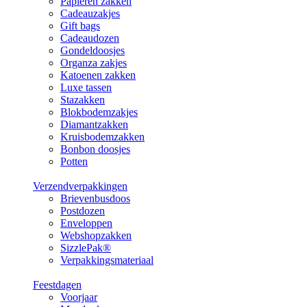
Papieren zakken
Cadeauzakjes
Gift bags
Cadeaudozen
Gondeldoosjes
Organza zakjes
Katoenen zakken
Luxe tassen
Stazakken
Blokbodemzakjes
Diamantzakken
Kruisbodemzakken
Bonbon doosjes
Potten
Verzendverpakkingen
Brievenbusdoos
Postdozen
Enveloppen
Webshopzakken
SizzlePak®
Verpakkingsmateriaal
Feestdagen
Voorjaar