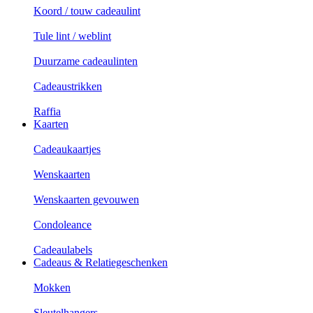
Koord / touw cadeaulint
Tule lint / weblint
Duurzame cadeaulinten
Cadeaustrikken
Raffia
Kaarten
Cadeaukaartjes
Wenskaarten
Wenskaarten gevouwen
Condoleance
Cadeaulabels
Cadeaus & Relatiegeschenken
Mokken
Sleutelhangers