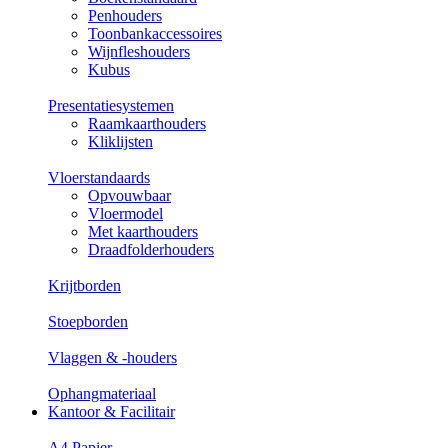
Penhouders
Toonbankaccessoires
Wijnfleshouders
Kubus
Presentatiesystemen
Raamkaarthouders
Kliklijsten
Vloerstandaards
Opvouwbaar
Vloermodel
Met kaarthouders
Draadfolderhouders
Krijtborden
Stoepborden
Vlaggen & -houders
Ophangmateriaal
Kantoor & Facilitair
A4 Papier