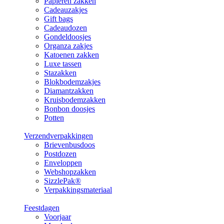
Papieren zakken
Cadeauzakjes
Gift bags
Cadeaudozen
Gondeldoosjes
Organza zakjes
Katoenen zakken
Luxe tassen
Stazakken
Blokbodemzakjes
Diamantzakken
Kruisbodemzakken
Bonbon doosjes
Potten
Verzendverpakkingen
Brievenbusdoos
Postdozen
Enveloppen
Webshopzakken
SizzlePak®
Verpakkingsmateriaal
Feestdagen
Voorjaar