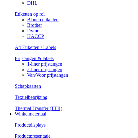
DHL
Etiketten op rol
Blanco etiketten
Brother
Dymo
HACCP
A4 Etiketten / Labels
Prijstangen & labels
1-liner prijstangen
2-liner prijstangen
Van/Voor prijstangen
Schapkaarten
Textielbeprijzing
Thermal Transfer (TTR)
Winkelmateriaal
Productdisplays
Productpresentatie