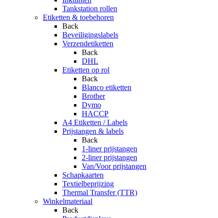
Tankstation rollen
Etiketten & toebehoren
Back
Beveiligingslabels
Verzendetiketten
Back
DHL
Etiketten op rol
Back
Blanco etiketten
Brother
Dymo
HACCP
A4 Etiketten / Labels
Prijstangen & labels
Back
1-liner prijstangen
2-liner prijstangen
Van/Voor prijstangen
Schapkaarten
Textielbeprijzing
Thermal Transfer (TTR)
Winkelmateriaal
Back