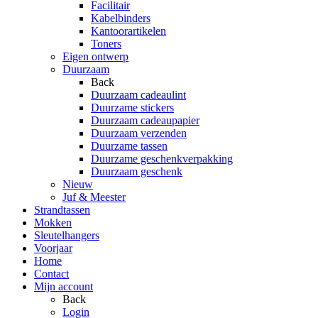
Facilitair
Kabelbinders
Kantoorartikelen
Toners
Eigen ontwerp
Duurzaam
Back
Duurzaam cadeaulint
Duurzame stickers
Duurzaam cadeaupapier
Duurzaam verzenden
Duurzame tassen
Duurzame geschenkverpakking
Duurzaam geschenk
Nieuw
Juf & Meester
Strandtassen
Mokken
Sleutelhangers
Voorjaar
Home
Contact
Mijn account
Back
Login