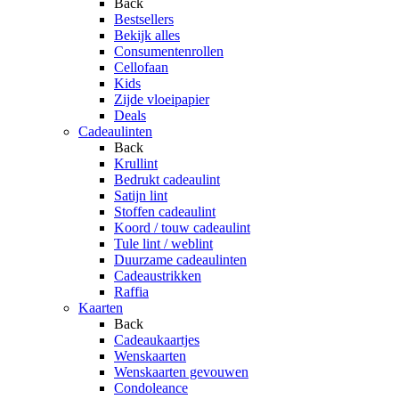
Back
Bestsellers
Bekijk alles
Consumentenrollen
Cellofaan
Kids
Zijde vloeipapier
Deals
Cadeaulinten
Back
Krullint
Bedrukt cadeaulint
Satijn lint
Stoffen cadeaulint
Koord / touw cadeaulint
Tule lint / weblint
Duurzame cadeaulinten
Cadeaustrikken
Raffia
Kaarten
Back
Cadeaukaartjes
Wenskaarten
Wenskaarten gevouwen
Condoleance