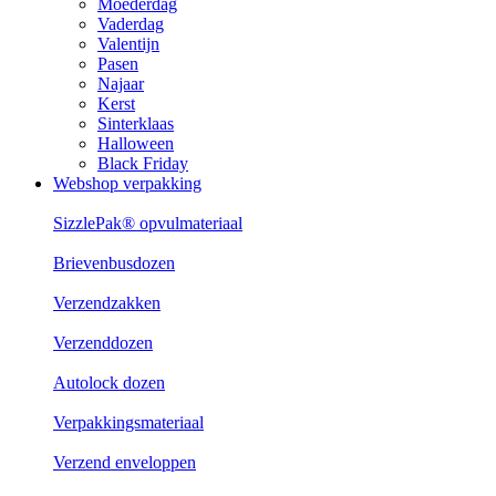
Moederdag
Vaderdag
Valentijn
Pasen
Najaar
Kerst
Sinterklaas
Halloween
Black Friday
Webshop verpakking
SizzlePak® opvulmateriaal
Brievenbusdozen
Verzendzakken
Verzenddozen
Autolock dozen
Verpakkingsmateriaal
Verzend enveloppen