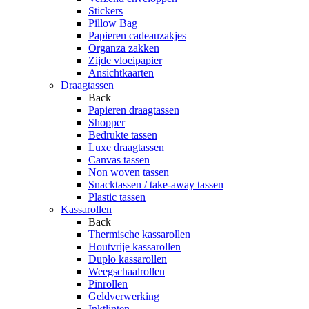
Stickers
Pillow Bag
Papieren cadeauzakjes
Organza zakken
Zijde vloeipapier
Ansichtkaarten
Draagtassen
Back
Papieren draagtassen
Shopper
Bedrukte tassen
Luxe draagtassen
Canvas tassen
Non woven tassen
Snacktassen / take-away tassen
Plastic tassen
Kassarollen
Back
Thermische kassarollen
Houtvrije kassarollen
Duplo kassarollen
Weegschaalrollen
Pinrollen
Geldverwerking
Inktlinten