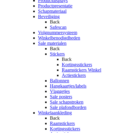
Productdisplays
Productpresentatie
Schapmateriaal
Beveiliging
Back
Safescan
Volgnummersysteem
Winkelbenodigdheden
Sale materialen
Back
Stickers
Back
Kortingsstickers
Raamstickers Winkel
Actiestickers
Ballonnen
Hangkaartjes/labels
Vlaggetjes
Sale posters
Sale schapstroken
Sale plafondborden
Winkelaankleding
Back
Raamstickers
Kortingsstickers