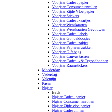
Voorjaar Cadeaupapier
Voorjaar Consumentenrollen
Voorjaar Zijde Vloeipapier
Voorjaar Stickers
Voorjaar Cadeaukaartjes
Voorjaar Wenskaarten
Voorjaar Wenskaarten Gevouwen
Voorjaar Cadeaulabels
Voorjaar Gondeldoosjes
Voorjaar Cadeauzakjes
Voorjaar Papieren zakken
Voorjaar Gift bags
Voorjaar Canvas tassen
Voorjaar Cadeau- & Tegoedbonnen
Voorjaar Raamstickers
Moederdag
Vaderdag
Valentijn
Pasen
Najaar
Back
Najaar Cadeaupapier
Najaar Consumentenrollen
Najaar Zijde vloeipapier
Najaar Cadeaulinten