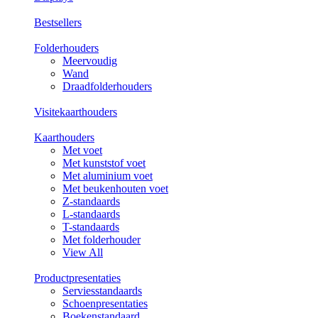
Bestsellers
Folderhouders
Meervoudig
Wand
Draadfolderhouders
Visitekaarthouders
Kaarthouders
Met voet
Met kunststof voet
Met aluminium voet
Met beukenhouten voet
Z-standaards
L-standaards
T-standaards
Met folderhouder
View All
Productpresentaties
Serviesstandaards
Schoenpresentaties
Boekenstandaard