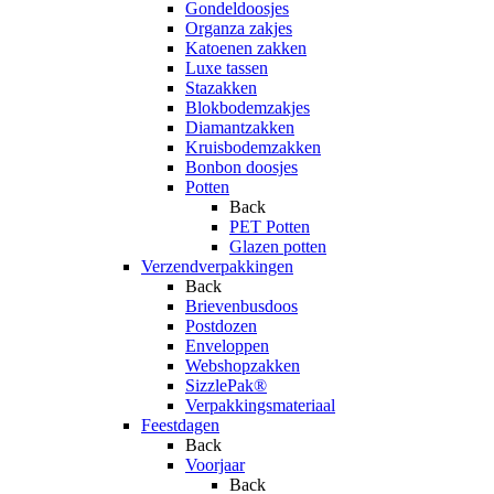
Gondeldoosjes
Organza zakjes
Katoenen zakken
Luxe tassen
Stazakken
Blokbodemzakjes
Diamantzakken
Kruisbodemzakken
Bonbon doosjes
Potten
Back
PET Potten
Glazen potten
Verzendverpakkingen
Back
Brievenbusdoos
Postdozen
Enveloppen
Webshopzakken
SizzlePak®
Verpakkingsmateriaal
Feestdagen
Back
Voorjaar
Back