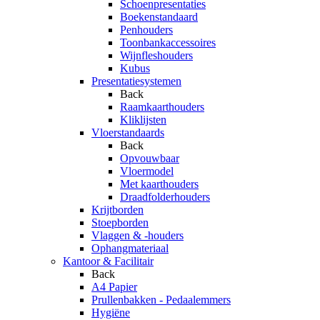
Schoenpresentaties
Boekenstandaard
Penhouders
Toonbankaccessoires
Wijnfleshouders
Kubus
Presentatiesystemen
Back
Raamkaarthouders
Kliklijsten
Vloerstandaards
Back
Opvouwbaar
Vloermodel
Met kaarthouders
Draadfolderhouders
Krijtborden
Stoepborden
Vlaggen & -houders
Ophangmateriaal
Kantoor & Facilitair
Back
A4 Papier
Prullenbakken - Pedaalemmers
Hygiëne