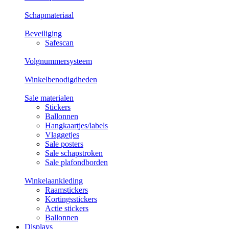
Schapmateriaal
Beveiliging
Safescan
Volgnummersysteem
Winkelbenodigdheden
Sale materialen
Stickers
Ballonnen
Hangkaartjes/labels
Vlaggetjes
Sale posters
Sale schapstroken
Sale plafondborden
Winkelaankleding
Raamstickers
Kortingsstickers
Actie stickers
Ballonnen
Displays