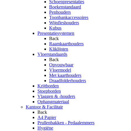
Schoenpresentaties
Boekenstandaard
Penhouders
Toonbankaccessoires
Wijnfleshouders
Kubus
Presentatiesystemen
Back
Raamkaarthouders
Kliklijsten
Vloerstandaards
Back
Opvouwbaar
Vloermodel
Met kaarthouders
Draadfolderhouders
Krijtborden
Stoepborden
Vlaggen & -houders
Ophangmateriaal
Kantoor & Facilitair
Back
A4 Papier
Prullenbakken - Pedaalemmers
Hygiëne