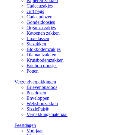
Papieren zakken
Cadeauzakjes
Gift bags
Cadeaudozen
Gondeldoosjes
Organza zakjes
Katoenen zakken
Luxe tassen
Stazakken
Blokbodemzakjes
Diamantzakken
Kruisbodemzakken
Bonbon doosjes
Potten
Verzendverpakkingen
Brievenbusdoos
Postdozen
Enveloppen
Webshopzakken
SizzlePak®
Verpakkingsmateriaal
Feestdagen
Voorjaar