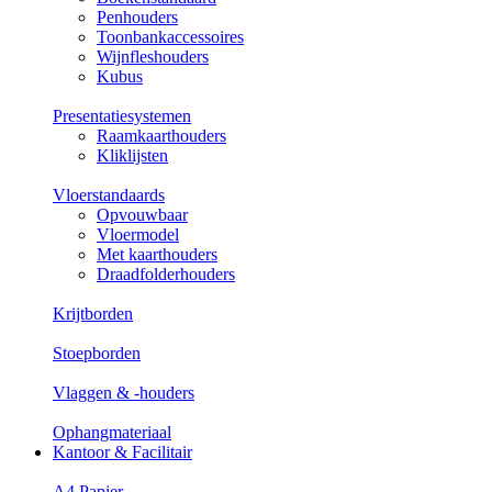
Penhouders
Toonbankaccessoires
Wijnfleshouders
Kubus
Presentatiesystemen
Raamkaarthouders
Kliklijsten
Vloerstandaards
Opvouwbaar
Vloermodel
Met kaarthouders
Draadfolderhouders
Krijtborden
Stoepborden
Vlaggen & -houders
Ophangmateriaal
Kantoor & Facilitair
A4 Papier