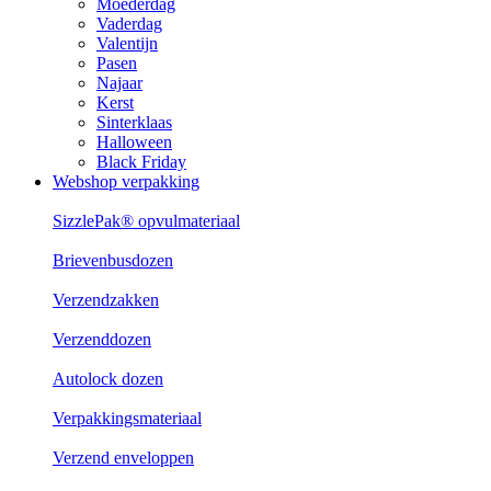
Moederdag
Vaderdag
Valentijn
Pasen
Najaar
Kerst
Sinterklaas
Halloween
Black Friday
Webshop verpakking
SizzlePak® opvulmateriaal
Brievenbusdozen
Verzendzakken
Verzenddozen
Autolock dozen
Verpakkingsmateriaal
Verzend enveloppen