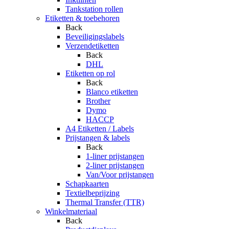
Tankstation rollen
Etiketten & toebehoren
Back
Beveiligingslabels
Verzendetiketten
Back
DHL
Etiketten op rol
Back
Blanco etiketten
Brother
Dymo
HACCP
A4 Etiketten / Labels
Prijstangen & labels
Back
1-liner prijstangen
2-liner prijstangen
Van/Voor prijstangen
Schapkaarten
Textielbeprijzing
Thermal Transfer (TTR)
Winkelmateriaal
Back