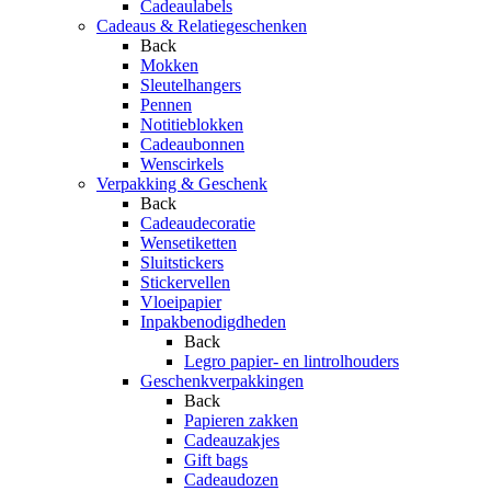
Cadeaulabels
Cadeaus & Relatiegeschenken
Back
Mokken
Sleutelhangers
Pennen
Notitieblokken
Cadeaubonnen
Wenscirkels
Verpakking & Geschenk
Back
Cadeaudecoratie
Wensetiketten
Sluitstickers
Stickervellen
Vloeipapier
Inpakbenodigdheden
Back
Legro papier- en lintrolhouders
Geschenkverpakkingen
Back
Papieren zakken
Cadeauzakjes
Gift bags
Cadeaudozen