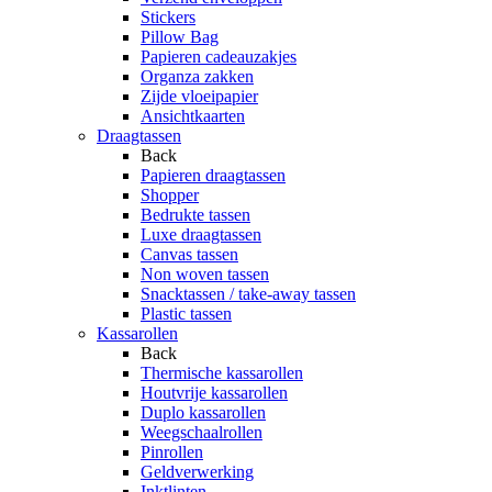
Stickers
Pillow Bag
Papieren cadeauzakjes
Organza zakken
Zijde vloeipapier
Ansichtkaarten
Draagtassen
Back
Papieren draagtassen
Shopper
Bedrukte tassen
Luxe draagtassen
Canvas tassen
Non woven tassen
Snacktassen / take-away tassen
Plastic tassen
Kassarollen
Back
Thermische kassarollen
Houtvrije kassarollen
Duplo kassarollen
Weegschaalrollen
Pinrollen
Geldverwerking
Inktlinten