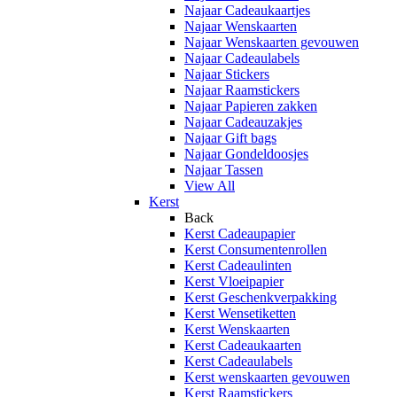
Najaar Cadeaukaartjes
Najaar Wenskaarten
Najaar Wenskaarten gevouwen
Najaar Cadeaulabels
Najaar Stickers
Najaar Raamstickers
Najaar Papieren zakken
Najaar Cadeauzakjes
Najaar Gift bags
Najaar Gondeldoosjes
Najaar Tassen
View All
Kerst
Back
Kerst Cadeaupapier
Kerst Consumentenrollen
Kerst Cadeaulinten
Kerst Vloeipapier
Kerst Geschenkverpakking
Kerst Wensetiketten
Kerst Wenskaarten
Kerst Cadeaukaarten
Kerst Cadeaulabels
Kerst wenskaarten gevouwen
Kerst Raamstickers