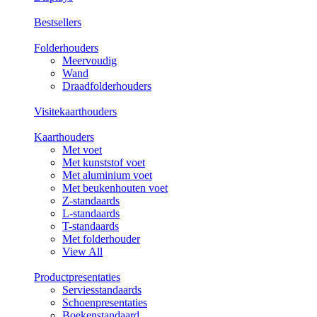
Bestsellers
Folderhouders
Meervoudig
Wand
Draadfolderhouders
Visitekaarthouders
Kaarthouders
Met voet
Met kunststof voet
Met aluminium voet
Met beukenhouten voet
Z-standaards
L-standaards
T-standaards
Met folderhouder
View All
Productpresentaties
Serviesstandaards
Schoenpresentaties
Boekenstandaard