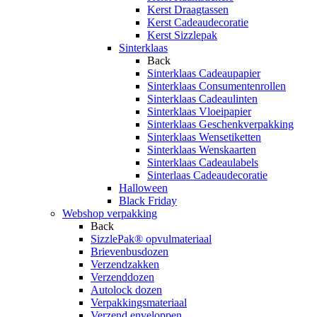
Kerst Draagtassen
Kerst Cadeaudecoratie
Kerst Sizzlepak
Sinterklaas
Back
Sinterklaas Cadeaupapier
Sinterklaas Consumentenrollen
Sinterklaas Cadeaulinten
Sinterklaas Vloeipapier
Sinterklaas Geschenkverpakking
Sinterklaas Wensetiketten
Sinterklaas Wenskaarten
Sinterklaas Cadeaulabels
Sinterlaas Cadeaudecoratie
Halloween
Black Friday
Webshop verpakking
Back
SizzlePak® opvulmateriaal
Brievenbusdozen
Verzendzakken
Verzenddozen
Autolock dozen
Verpakkingsmateriaal
Verzend enveloppen