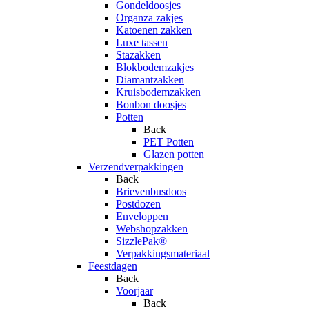
Gondeldoosjes
Organza zakjes
Katoenen zakken
Luxe tassen
Stazakken
Blokbodemzakjes
Diamantzakken
Kruisbodemzakken
Bonbon doosjes
Potten
Back
PET Potten
Glazen potten
Verzendverpakkingen
Back
Brievenbusdoos
Postdozen
Enveloppen
Webshopzakken
SizzlePak®
Verpakkingsmateriaal
Feestdagen
Back
Voorjaar
Back