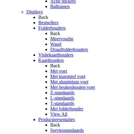
Actie stickers
Ballonnen
Displays
Back
Bestsellers
Folderhouders
Back
Meervoudig
Wand
Draadfolderhouders
Visitekaarthouders
Kaarthouders
Back
Met voet
Met kunststof voet
Met aluminium voet
Met beukenhouten voet
Z-standaards
L-standaards
T-standaards
Met folderhouder
View All
Productpresentaties
Back
Serviesstandaards