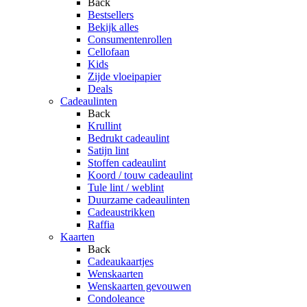
Back
Bestsellers
Bekijk alles
Consumentenrollen
Cellofaan
Kids
Zijde vloeipapier
Deals
Cadeaulinten
Back
Krullint
Bedrukt cadeaulint
Satijn lint
Stoffen cadeaulint
Koord / touw cadeaulint
Tule lint / weblint
Duurzame cadeaulinten
Cadeaustrikken
Raffia
Kaarten
Back
Cadeaukaartjes
Wenskaarten
Wenskaarten gevouwen
Condoleance