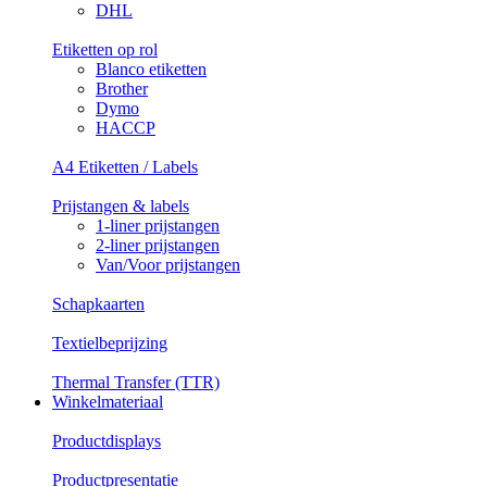
DHL
Etiketten op rol
Blanco etiketten
Brother
Dymo
HACCP
A4 Etiketten / Labels
Prijstangen & labels
1-liner prijstangen
2-liner prijstangen
Van/Voor prijstangen
Schapkaarten
Textielbeprijzing
Thermal Transfer (TTR)
Winkelmateriaal
Productdisplays
Productpresentatie