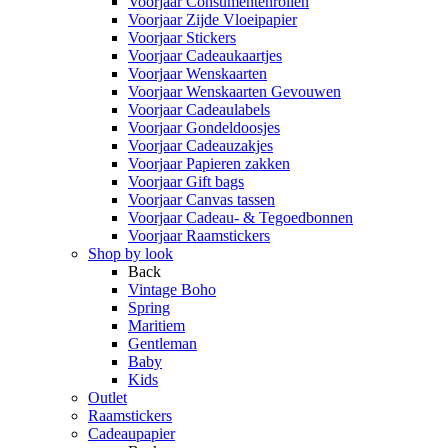
Voorjaar Consumentenrollen
Voorjaar Zijde Vloeipapier
Voorjaar Stickers
Voorjaar Cadeaukaartjes
Voorjaar Wenskaarten
Voorjaar Wenskaarten Gevouwen
Voorjaar Cadeaulabels
Voorjaar Gondeldoosjes
Voorjaar Cadeauzakjes
Voorjaar Papieren zakken
Voorjaar Gift bags
Voorjaar Canvas tassen
Voorjaar Cadeau- & Tegoedbonnen
Voorjaar Raamstickers
Shop by look
Back
Vintage Boho
Spring
Maritiem
Gentleman
Baby
Kids
Outlet
Raamstickers
Cadeaupapier