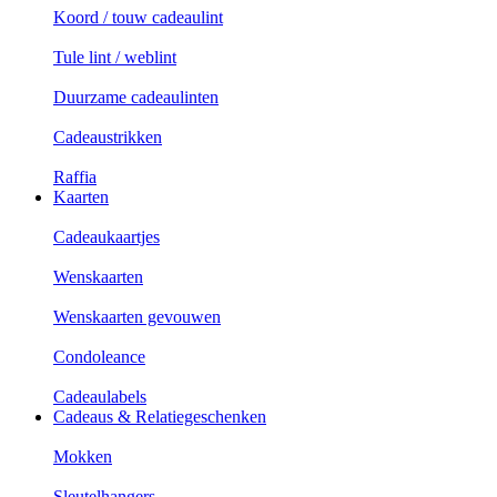
Koord / touw cadeaulint
Tule lint / weblint
Duurzame cadeaulinten
Cadeaustrikken
Raffia
Kaarten
Cadeaukaartjes
Wenskaarten
Wenskaarten gevouwen
Condoleance
Cadeaulabels
Cadeaus & Relatiegeschenken
Mokken
Sleutelhangers