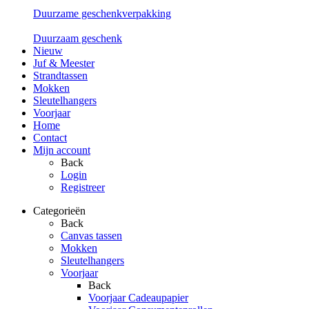
Duurzame geschenkverpakking
Duurzaam geschenk
Nieuw
Juf & Meester
Strandtassen
Mokken
Sleutelhangers
Voorjaar
Home
Contact
Mijn account
Back
Login
Registreer
Categorieën
Back
Canvas tassen
Mokken
Sleutelhangers
Voorjaar
Back
Voorjaar Cadeaupapier