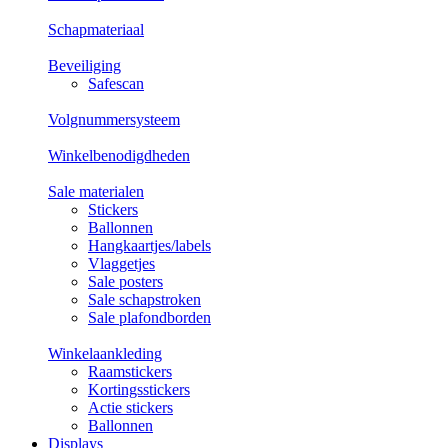
Schapmateriaal
Beveiliging
Safescan
Volgnummersysteem
Winkelbenodigdheden
Sale materialen
Stickers
Ballonnen
Hangkaartjes/labels
Vlaggetjes
Sale posters
Sale schapstroken
Sale plafondborden
Winkelaankleding
Raamstickers
Kortingsstickers
Actie stickers
Ballonnen
Displays