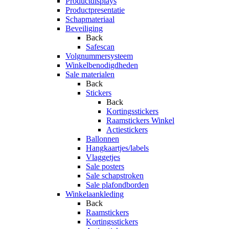
Productdisplays
Productpresentatie
Schapmateriaal
Beveiliging
Back
Safescan
Volgnummersysteem
Winkelbenodigdheden
Sale materialen
Back
Stickers
Back
Kortingsstickers
Raamstickers Winkel
Actiestickers
Ballonnen
Hangkaartjes/labels
Vlaggetjes
Sale posters
Sale schapstroken
Sale plafondborden
Winkelaankleding
Back
Raamstickers
Kortingsstickers