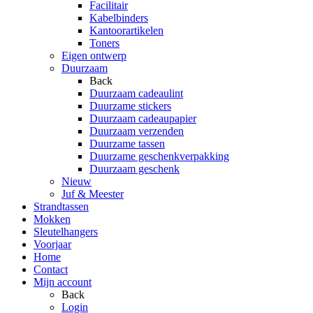
Facilitair
Kabelbinders
Kantoorartikelen
Toners
Eigen ontwerp
Duurzaam
Back
Duurzaam cadeaulint
Duurzame stickers
Duurzaam cadeaupapier
Duurzaam verzenden
Duurzame tassen
Duurzame geschenkverpakking
Duurzaam geschenk
Nieuw
Juf & Meester
Strandtassen
Mokken
Sleutelhangers
Voorjaar
Home
Contact
Mijn account
Back
Login