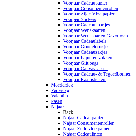
Voorjaar Cadeaupapier
Voorjaar Consumentenrollen
Voorjaar Zijde Vloeipapier
Voorjaar Stickers
Voorjaar Cadeaukaartjes
Voorjaar Wenskaarten
Voorjaar Wenskaarten Gevouwen
Voorjaar Cadeaulabels
Voorjaar Gondeldoosjes
Voorjaar Cadeauzakjes
Voorjaar Papieren zakken
Voorjaar Gift bags
Voorjaar Canvas tassen
Voorjaar Cadeau- & Tegoedbonnen
Voorjaar Raamstickers
Moederdag
Vaderdag
Valentijn
Pasen
Najaar
Back
Najaar Cadeaupapier
Najaar Consumentenrollen
Najaar Zijde vloeipapier
Najaar Cadeaulinten