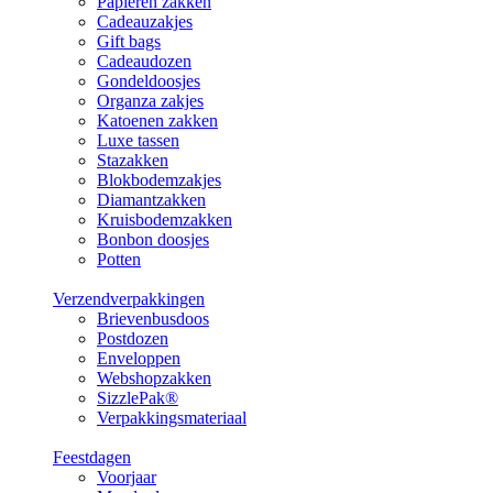
Papieren zakken
Cadeauzakjes
Gift bags
Cadeaudozen
Gondeldoosjes
Organza zakjes
Katoenen zakken
Luxe tassen
Stazakken
Blokbodemzakjes
Diamantzakken
Kruisbodemzakken
Bonbon doosjes
Potten
Verzendverpakkingen
Brievenbusdoos
Postdozen
Enveloppen
Webshopzakken
SizzlePak®
Verpakkingsmateriaal
Feestdagen
Voorjaar