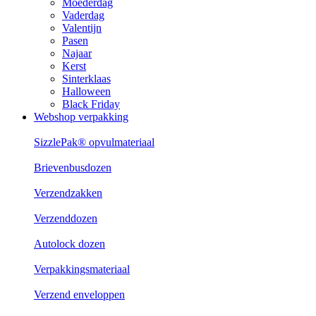
Moederdag
Vaderdag
Valentijn
Pasen
Najaar
Kerst
Sinterklaas
Halloween
Black Friday
Webshop verpakking
SizzlePak® opvulmateriaal
Brievenbusdozen
Verzendzakken
Verzenddozen
Autolock dozen
Verpakkingsmateriaal
Verzend enveloppen