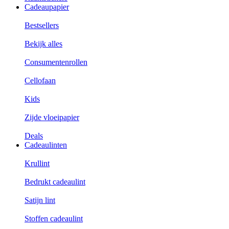
Cadeaupapier
Bestsellers
Bekijk alles
Consumentenrollen
Cellofaan
Kids
Zijde vloeipapier
Deals
Cadeaulinten
Krullint
Bedrukt cadeaulint
Satijn lint
Stoffen cadeaulint