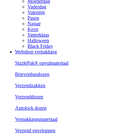
Moederdag
Vaderdag
Valentijn
Pasen
Najaar
Kerst
Sinterklaas
Halloween
Black Friday
Webshop verpakking
SizzlePak® opvulmateriaal
Brievenbusdozen
Verzendzakken
Verzenddozen
Autolock dozen
Verpakkingsmateriaal
Verzend enveloppen