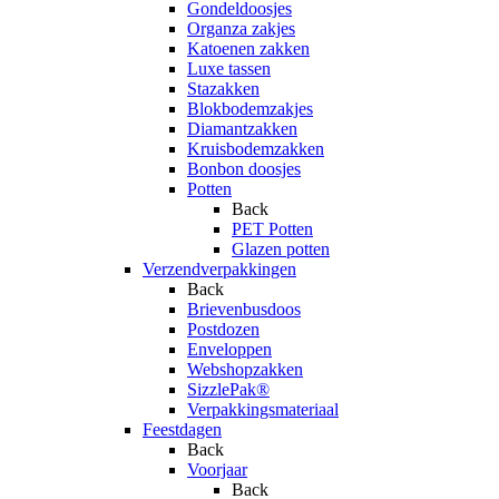
Gondeldoosjes
Organza zakjes
Katoenen zakken
Luxe tassen
Stazakken
Blokbodemzakjes
Diamantzakken
Kruisbodemzakken
Bonbon doosjes
Potten
Back
PET Potten
Glazen potten
Verzendverpakkingen
Back
Brievenbusdoos
Postdozen
Enveloppen
Webshopzakken
SizzlePak®
Verpakkingsmateriaal
Feestdagen
Back
Voorjaar
Back