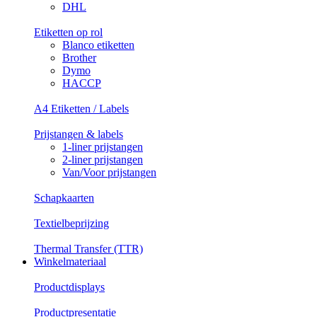
DHL
Etiketten op rol
Blanco etiketten
Brother
Dymo
HACCP
A4 Etiketten / Labels
Prijstangen & labels
1-liner prijstangen
2-liner prijstangen
Van/Voor prijstangen
Schapkaarten
Textielbeprijzing
Thermal Transfer (TTR)
Winkelmateriaal
Productdisplays
Productpresentatie