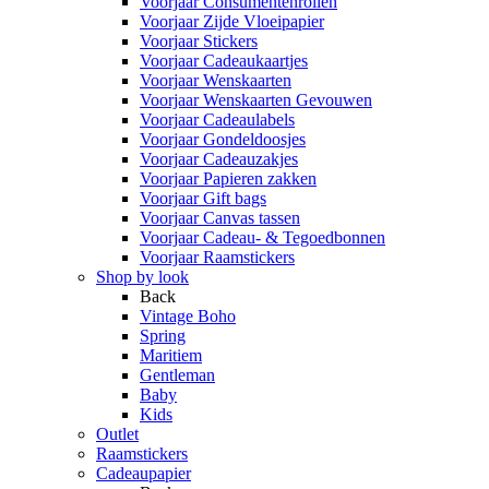
Voorjaar Consumentenrollen
Voorjaar Zijde Vloeipapier
Voorjaar Stickers
Voorjaar Cadeaukaartjes
Voorjaar Wenskaarten
Voorjaar Wenskaarten Gevouwen
Voorjaar Cadeaulabels
Voorjaar Gondeldoosjes
Voorjaar Cadeauzakjes
Voorjaar Papieren zakken
Voorjaar Gift bags
Voorjaar Canvas tassen
Voorjaar Cadeau- & Tegoedbonnen
Voorjaar Raamstickers
Shop by look
Back
Vintage Boho
Spring
Maritiem
Gentleman
Baby
Kids
Outlet
Raamstickers
Cadeaupapier