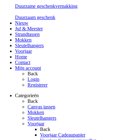
Duurzame geschenkverpakking
Duurzaam geschenk
Nieuw
Juf & Meester
Strandtassen
Mokken
Sleutelhangers
Voorjaar
Home
Contact
Mijn account
Back
Login
Registreer
Categorieën
Back
Canvas tassen
Mokken
Sleutelhangers
Voorjaar
Back
Voorjaar Cadeaupapier