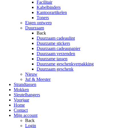
Facilitair
Kabelbinders
Kantoorartikelen
Toners
Eigen ontwerp
Duurzaam
Back
Duurzaam cadeaulint
Duurzame stickers
Duurzaam cadeaupapier
Duurzaam verzenden
Duurzame tassen
Duurzame geschenkverpakking
Duurzaam geschenk
Nieuw
Juf & Meester
Strandtassen
Mokken
Sleutelhangers
Voorjaar
Home
Contact
Mijn account
Back
Login