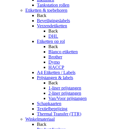
Tankstation rollen
Etiketten & toebehoren
Back
Beveiligingslabels
Verzendetiketten
Back
DHL
Etiketten op rol
Back
Blanco etiketten
Brother
Dymo
HACCP
A4 Etiketten / Labels
Prijstangen & labels
Back
1-liner prijstangen
2-liner prijstangen
Van/Voor prijstangen
Schapkaarten
Textielbeprijzing
Thermal Transfer (TTR)
Winkelmateriaal
Back