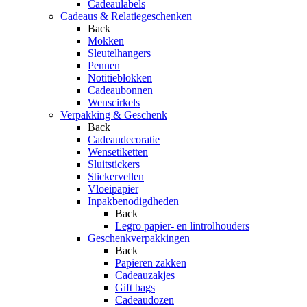
Cadeaulabels
Cadeaus & Relatiegeschenken
Back
Mokken
Sleutelhangers
Pennen
Notitieblokken
Cadeaubonnen
Wenscirkels
Verpakking & Geschenk
Back
Cadeaudecoratie
Wensetiketten
Sluitstickers
Stickervellen
Vloeipapier
Inpakbenodigdheden
Back
Legro papier- en lintrolhouders
Geschenkverpakkingen
Back
Papieren zakken
Cadeauzakjes
Gift bags
Cadeaudozen