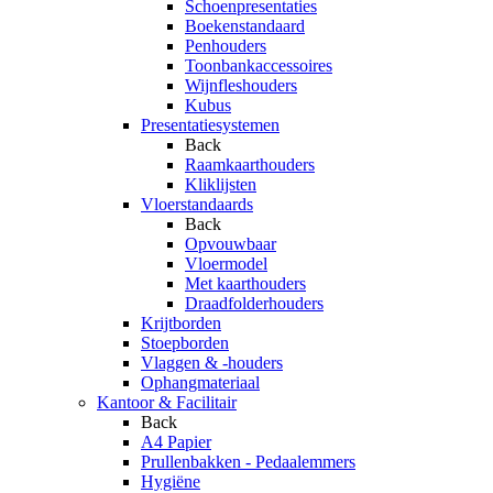
Schoenpresentaties
Boekenstandaard
Penhouders
Toonbankaccessoires
Wijnfleshouders
Kubus
Presentatiesystemen
Back
Raamkaarthouders
Kliklijsten
Vloerstandaards
Back
Opvouwbaar
Vloermodel
Met kaarthouders
Draadfolderhouders
Krijtborden
Stoepborden
Vlaggen & -houders
Ophangmateriaal
Kantoor & Facilitair
Back
A4 Papier
Prullenbakken - Pedaalemmers
Hygiëne