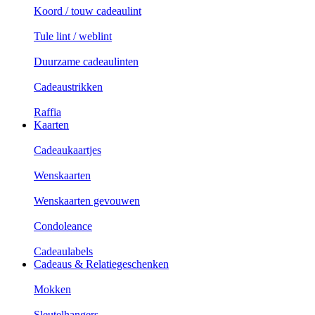
Koord / touw cadeaulint
Tule lint / weblint
Duurzame cadeaulinten
Cadeaustrikken
Raffia
Kaarten
Cadeaukaartjes
Wenskaarten
Wenskaarten gevouwen
Condoleance
Cadeaulabels
Cadeaus & Relatiegeschenken
Mokken
Sleutelhangers