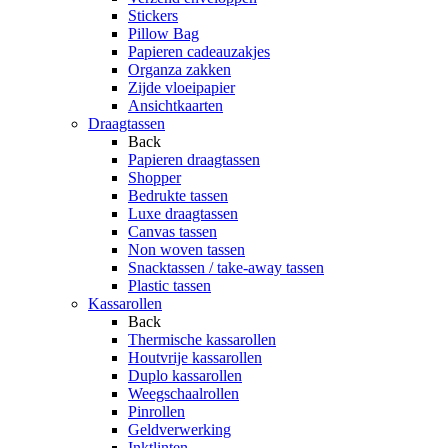
Stickers
Pillow Bag
Papieren cadeauzakjes
Organza zakken
Zijde vloeipapier
Ansichtkaarten
Draagtassen
Back
Papieren draagtassen
Shopper
Bedrukte tassen
Luxe draagtassen
Canvas tassen
Non woven tassen
Snacktassen / take-away tassen
Plastic tassen
Kassarollen
Back
Thermische kassarollen
Houtvrije kassarollen
Duplo kassarollen
Weegschaalrollen
Pinrollen
Geldverwerking
Inktlinten