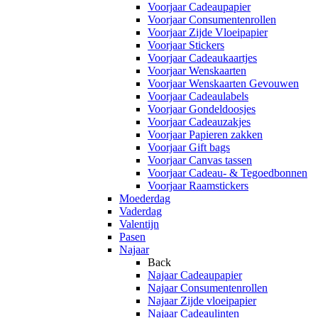
Voorjaar Cadeaupapier
Voorjaar Consumentenrollen
Voorjaar Zijde Vloeipapier
Voorjaar Stickers
Voorjaar Cadeaukaartjes
Voorjaar Wenskaarten
Voorjaar Wenskaarten Gevouwen
Voorjaar Cadeaulabels
Voorjaar Gondeldoosjes
Voorjaar Cadeauzakjes
Voorjaar Papieren zakken
Voorjaar Gift bags
Voorjaar Canvas tassen
Voorjaar Cadeau- & Tegoedbonnen
Voorjaar Raamstickers
Moederdag
Vaderdag
Valentijn
Pasen
Najaar
Back
Najaar Cadeaupapier
Najaar Consumentenrollen
Najaar Zijde vloeipapier
Najaar Cadeaulinten