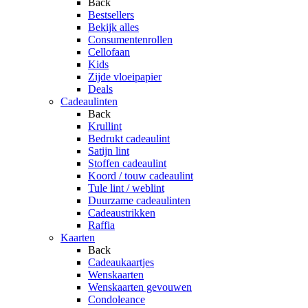
Back
Bestsellers
Bekijk alles
Consumentenrollen
Cellofaan
Kids
Zijde vloeipapier
Deals
Cadeaulinten
Back
Krullint
Bedrukt cadeaulint
Satijn lint
Stoffen cadeaulint
Koord / touw cadeaulint
Tule lint / weblint
Duurzame cadeaulinten
Cadeaustrikken
Raffia
Kaarten
Back
Cadeaukaartjes
Wenskaarten
Wenskaarten gevouwen
Condoleance