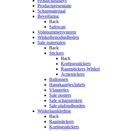
Productdisplays
Productpresentatie
Schapmateriaal
Beveiliging
Back
Safescan
Volgnummersysteem
Winkelbenodigdheden
Sale materialen
Back
Stickers
Back
Kortingsstickers
Raamstickers Winkel
Actiestickers
Ballonnen
Hangkaartjes/labels
Vlaggetjes
Sale posters
Sale schapstroken
Sale plafondborden
Winkelaankleding
Back
Raamstickers
Kortingsstickers