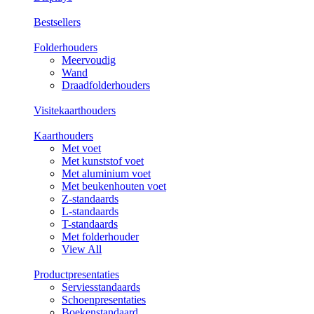
Bestsellers
Folderhouders
Meervoudig
Wand
Draadfolderhouders
Visitekaarthouders
Kaarthouders
Met voet
Met kunststof voet
Met aluminium voet
Met beukenhouten voet
Z-standaards
L-standaards
T-standaards
Met folderhouder
View All
Productpresentaties
Serviesstandaards
Schoenpresentaties
Boekenstandaard