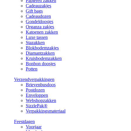
Papieren zakken
Cadeauzakjes
Gift bags
Cadeaudozen
Gondeldoosjes
Organza zakjes
Katoenen zakken
Luxe tassen
Stazakken
Blokbodemzakjes
Diamantzakken
Kruisbodemzakken
Bonbon doosjes
Potten
Verzendverpakkingen
Brievenbusdoos
Postdozen
Enveloppen
Webshopzakken
SizzlePak®
Verpakkingsmateriaal
Feestdagen
Voorjaar