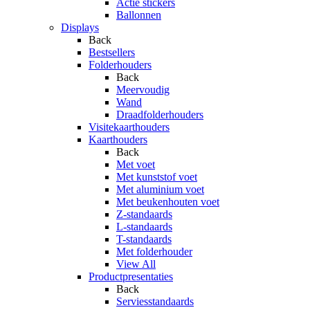
Actie stickers
Ballonnen
Displays
Back
Bestsellers
Folderhouders
Back
Meervoudig
Wand
Draadfolderhouders
Visitekaarthouders
Kaarthouders
Back
Met voet
Met kunststof voet
Met aluminium voet
Met beukenhouten voet
Z-standaards
L-standaards
T-standaards
Met folderhouder
View All
Productpresentaties
Back
Serviesstandaards