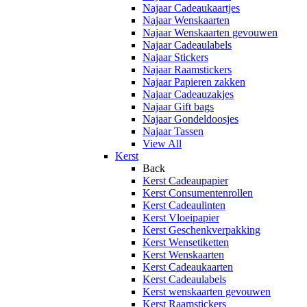
Najaar Cadeaukaartjes
Najaar Wenskaarten
Najaar Wenskaarten gevouwen
Najaar Cadeaulabels
Najaar Stickers
Najaar Raamstickers
Najaar Papieren zakken
Najaar Cadeauzakjes
Najaar Gift bags
Najaar Gondeldoosjes
Najaar Tassen
View All
Kerst
Back
Kerst Cadeaupapier
Kerst Consumentenrollen
Kerst Cadeaulinten
Kerst Vloeipapier
Kerst Geschenkverpakking
Kerst Wensetiketten
Kerst Wenskaarten
Kerst Cadeaukaarten
Kerst Cadeaulabels
Kerst wenskaarten gevouwen
Kerst Raamstickers