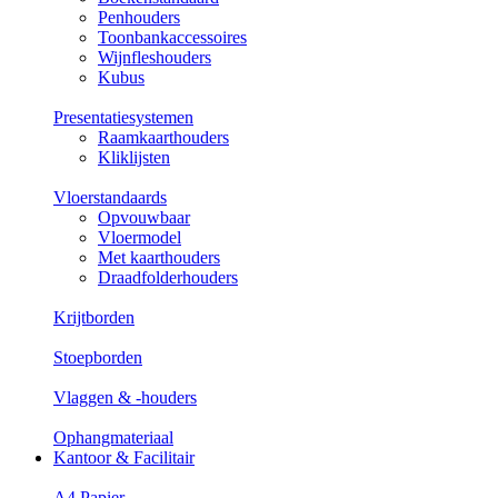
Penhouders
Toonbankaccessoires
Wijnfleshouders
Kubus
Presentatiesystemen
Raamkaarthouders
Kliklijsten
Vloerstandaards
Opvouwbaar
Vloermodel
Met kaarthouders
Draadfolderhouders
Krijtborden
Stoepborden
Vlaggen & -houders
Ophangmateriaal
Kantoor & Facilitair
A4 Papier