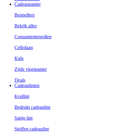
Cadeaupapier
Bestsellers
Bekijk alles
Consumentenrollen
Cellofaan
Kids
Zijde vloeipapier
Deals
Cadeaulinten
Krullint
Bedrukt cadeaulint
Satijn lint
Stoffen cadeaulint