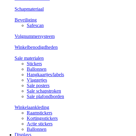
Schapmateriaal
Beveiliging
Safescan
Volgnummersysteem
Winkelbenodigdheden
Sale materialen
Stickers
Ballonnen
Hangkaartjes/labels
Vlaggetjes
Sale posters
Sale schapstroken
Sale plafondborden
Winkelaankleding
Raamstickers
Kortingsstickers
Actie stickers
Ballonnen
Displays