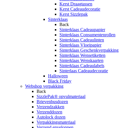
Kerst Draagtassen
Kerst Cadeaudecoratie
Kerst Sizzlepak
Sinterklaas
Back
Sinterklaas Cadeaupapier
Sinterklaas Consumentenrollen
Sinterklaas Cadeaulinten
Sinterklaas Vloeipapier
Sinterklaas Geschenkverpakking
Sinterklaas Wensetiketten
Sinterklaas Wenskaarten
Sinterklaas Cadeaulabels
Sinterlaas Cadeaudecoratie
Halloween
Black Friday
Webshop verpakking
Back
SizzlePak® opvulmateriaal
Brievenbusdozen
Verzendzakken
Verzenddozen
Autolock dozen
Verpakkingsmateriaal
Verzend enveloppen