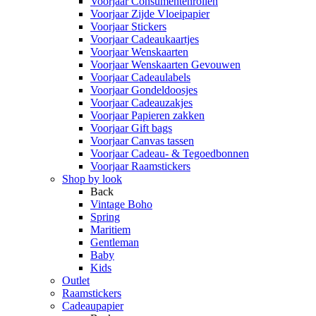
Voorjaar Consumentenrollen
Voorjaar Zijde Vloeipapier
Voorjaar Stickers
Voorjaar Cadeaukaartjes
Voorjaar Wenskaarten
Voorjaar Wenskaarten Gevouwen
Voorjaar Cadeaulabels
Voorjaar Gondeldoosjes
Voorjaar Cadeauzakjes
Voorjaar Papieren zakken
Voorjaar Gift bags
Voorjaar Canvas tassen
Voorjaar Cadeau- & Tegoedbonnen
Voorjaar Raamstickers
Shop by look
Back
Vintage Boho
Spring
Maritiem
Gentleman
Baby
Kids
Outlet
Raamstickers
Cadeaupapier