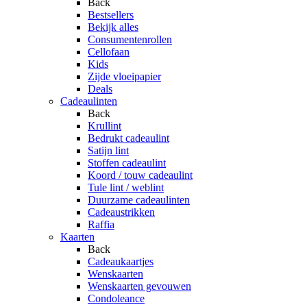
Back
Bestsellers
Bekijk alles
Consumentenrollen
Cellofaan
Kids
Zijde vloeipapier
Deals
Cadeaulinten
Back
Krullint
Bedrukt cadeaulint
Satijn lint
Stoffen cadeaulint
Koord / touw cadeaulint
Tule lint / weblint
Duurzame cadeaulinten
Cadeaustrikken
Raffia
Kaarten
Back
Cadeaukaartjes
Wenskaarten
Wenskaarten gevouwen
Condoleance