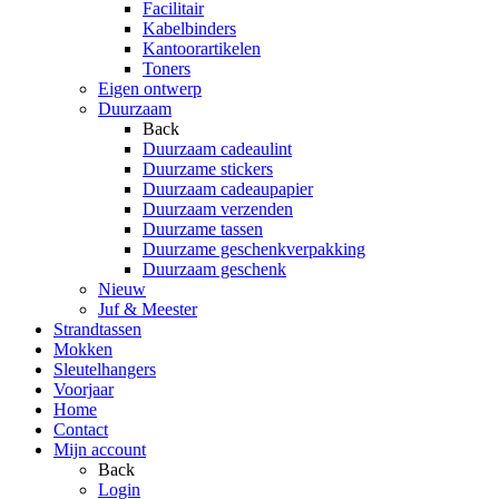
Facilitair
Kabelbinders
Kantoorartikelen
Toners
Eigen ontwerp
Duurzaam
Back
Duurzaam cadeaulint
Duurzame stickers
Duurzaam cadeaupapier
Duurzaam verzenden
Duurzame tassen
Duurzame geschenkverpakking
Duurzaam geschenk
Nieuw
Juf & Meester
Strandtassen
Mokken
Sleutelhangers
Voorjaar
Home
Contact
Mijn account
Back
Login