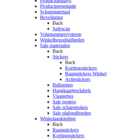
Productdisplays
Productpresentatie
Schapmateriaal
Beveiliging
Back
Safescan
Volgnummersysteem
Winkelbenodigdheden
Sale materialen
Back
Stickers
Back
Kortingsstickers
Raamstickers Winkel
Actiestickers
Ballonnen
Hangkaartjes/labels
Vlaggetjes
Sale posters
Sale schapstroken
Sale plafondborden
Winkelaankleding
Back
Raamstickers
Kortingsstickers