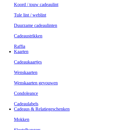
Koord / touw cadeaulint
Tule lint / weblint
Duurzame cadeaulinten
Cadeaustrikken
Raffia
Kaarten
Cadeaukaartjes
Wenskaarten
Wenskaarten gevouwen
Condoleance
Cadeaulabels
Cadeaus & Relatiegeschenken
Mokken
Sleutelhangers