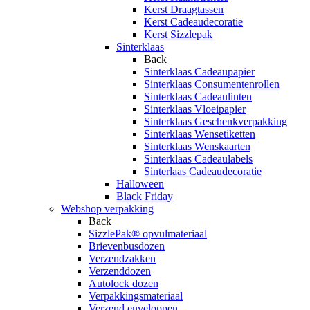
Kerst Draagtassen
Kerst Cadeaudecoratie
Kerst Sizzlepak
Sinterklaas
Back
Sinterklaas Cadeaupapier
Sinterklaas Consumentenrollen
Sinterklaas Cadeaulinten
Sinterklaas Vloeipapier
Sinterklaas Geschenkverpakking
Sinterklaas Wensetiketten
Sinterklaas Wenskaarten
Sinterklaas Cadeaulabels
Sinterlaas Cadeaudecoratie
Halloween
Black Friday
Webshop verpakking
Back
SizzlePak® opvulmateriaal
Brievenbusdozen
Verzendzakken
Verzenddozen
Autolock dozen
Verpakkingsmateriaal
Verzend enveloppen