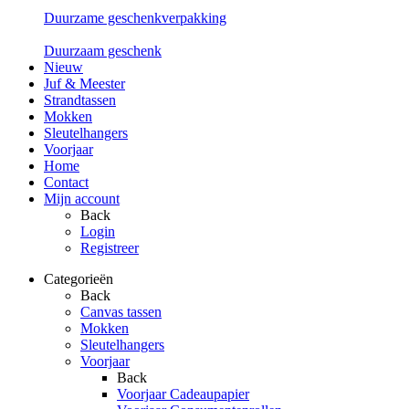
Duurzame geschenkverpakking
Duurzaam geschenk
Nieuw
Juf & Meester
Strandtassen
Mokken
Sleutelhangers
Voorjaar
Home
Contact
Mijn account
Back
Login
Registreer
Categorieën
Back
Canvas tassen
Mokken
Sleutelhangers
Voorjaar
Back
Voorjaar Cadeaupapier