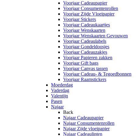
Voorjaar Cadeaupapier
Voorjaar Consumentenrollen
Voorjaar Zijde Vloeipapier
Voorjaar Stickers
Voorjaar Cadeaukaartjes
Voorjaar Wenskaarten
Voorjaar Wenskaarten Gevouwen
Voorjaar Cadeaulabels
Voorjaar Gondeldoosjes
Voorjaar Cadeauzakjes
Voorjaar Papieren zakken
Voorjaar Gift bags
Voorjaar Canvas tassen
Voorjaar Cadeau- & Tegoedbonnen
Voorjaar Raamstickers
Moederdag
Vaderdag
Valentijn
Pasen
Najaar
Back
Najaar Cadeaupapier
Najaar Consumentenrollen
Najaar Zijde vloeipapier
Najaar Cadeaulinten