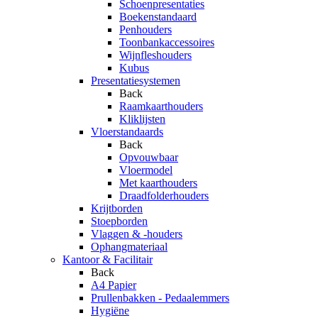
Schoenpresentaties
Boekenstandaard
Penhouders
Toonbankaccessoires
Wijnfleshouders
Kubus
Presentatiesystemen
Back
Raamkaarthouders
Kliklijsten
Vloerstandaards
Back
Opvouwbaar
Vloermodel
Met kaarthouders
Draadfolderhouders
Krijtborden
Stoepborden
Vlaggen & -houders
Ophangmateriaal
Kantoor & Facilitair
Back
A4 Papier
Prullenbakken - Pedaalemmers
Hygiëne