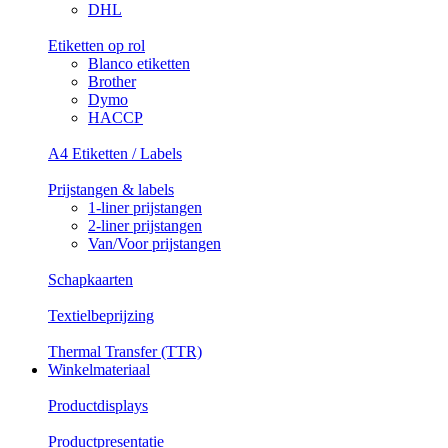
DHL
Etiketten op rol
Blanco etiketten
Brother
Dymo
HACCP
A4 Etiketten / Labels
Prijstangen & labels
1-liner prijstangen
2-liner prijstangen
Van/Voor prijstangen
Schapkaarten
Textielbeprijzing
Thermal Transfer (TTR)
Winkelmateriaal
Productdisplays
Productpresentatie