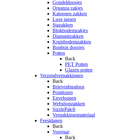
Gondeldoosjes
Organza zakjes
Katoenen zakken
Luxe tassen
Stazakken
Blokbodemzakjes
Diamantzakken
Kruisbodemzakken
Bonbon doosjes
Potten
Back
PET Potten
Glazen potten
Verzendverpakkingen
Back
Brievenbusdoos
Postdozen
Enveloppen
Webshopzakken
SizzlePak®
Verpakkingsmateriaal
Feestdagen
Back
Voorjaar
Back