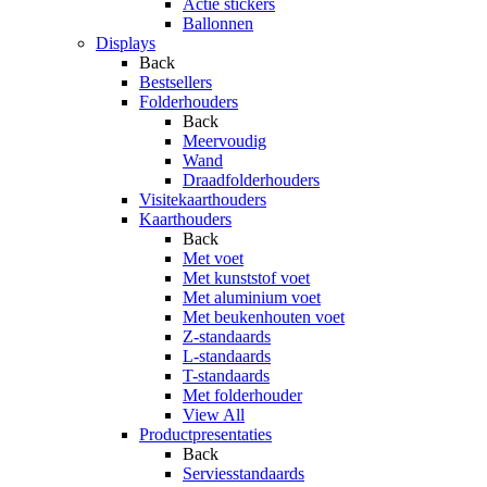
Actie stickers
Ballonnen
Displays
Back
Bestsellers
Folderhouders
Back
Meervoudig
Wand
Draadfolderhouders
Visitekaarthouders
Kaarthouders
Back
Met voet
Met kunststof voet
Met aluminium voet
Met beukenhouten voet
Z-standaards
L-standaards
T-standaards
Met folderhouder
View All
Productpresentaties
Back
Serviesstandaards