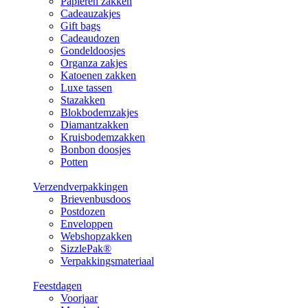
Papieren zakken
Cadeauzakjes
Gift bags
Cadeaudozen
Gondeldoosjes
Organza zakjes
Katoenen zakken
Luxe tassen
Stazakken
Blokbodemzakjes
Diamantzakken
Kruisbodemzakken
Bonbon doosjes
Potten
Verzendverpakkingen
Brievenbusdoos
Postdozen
Enveloppen
Webshopzakken
SizzlePak®
Verpakkingsmateriaal
Feestdagen
Voorjaar