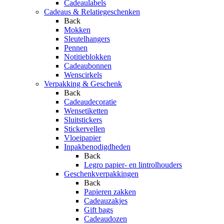
Cadeaulabels
Cadeaus & Relatiegeschenken
Back
Mokken
Sleutelhangers
Pennen
Notitieblokken
Cadeaubonnen
Wenscirkels
Verpakking & Geschenk
Back
Cadeaudecoratie
Wensetiketten
Sluitstickers
Stickervellen
Vloeipapier
Inpakbenodigdheden
Back
Legro papier- en lintrolhouders
Geschenkverpakkingen
Back
Papieren zakken
Cadeauzakjes
Gift bags
Cadeaudozen