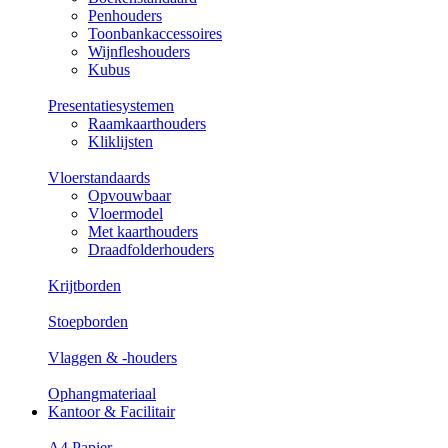
Penhouders
Toonbankaccessoires
Wijnfleshouders
Kubus
Presentatiesystemen
Raamkaarthouders
Kliklijsten
Vloerstandaards
Opvouwbaar
Vloermodel
Met kaarthouders
Draadfolderhouders
Krijtborden
Stoepborden
Vlaggen & -houders
Ophangmateriaal
Kantoor & Facilitair
A4 Papier