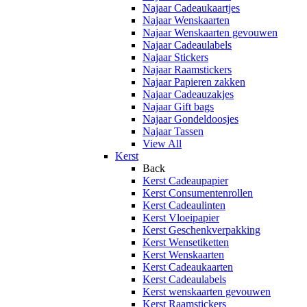
Najaar Cadeaukaartjes
Najaar Wenskaarten
Najaar Wenskaarten gevouwen
Najaar Cadeaulabels
Najaar Stickers
Najaar Raamstickers
Najaar Papieren zakken
Najaar Cadeauzakjes
Najaar Gift bags
Najaar Gondeldoosjes
Najaar Tassen
View All
Kerst
Back
Kerst Cadeaupapier
Kerst Consumentenrollen
Kerst Cadeaulinten
Kerst Vloeipapier
Kerst Geschenkverpakking
Kerst Wensetiketten
Kerst Wenskaarten
Kerst Cadeaukaarten
Kerst Cadeaulabels
Kerst wenskaarten gevouwen
Kerst Raamstickers