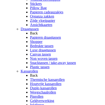
Stickers
Pillow Bag
Papieren cadeauzakjes
Organza zakken
Zijde vloeipapier
Ansichtkaarten
Draagtassen
Back
Papieren draagtassen
Shopper
Bedrukte tassen
Luxe draagtassen
Canvas tassen
Non woven tassen
Snacktassen / take-away tassen
Plastic tassen
Kassarollen
Back
Thermische kassarollen
Houtvrije kassarollen
Duplo kassarollen
Weegschaalrollen
Pinrollen
Geldverwerking
Inktlinten