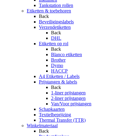
Tankstation rollen
Etiketten & toebehoren
Back
Beveiligingslabels
Verzendetiketten
Back
DHL
Etiketten op rol
Back
Blanco etiketten
Brother
Dymo
HACCP
A4 Etiketten / Labels
Prijstangen & labels
Back
1-liner prijstangen
2-liner prijstangen
Van/Voor prijstangen
Schapkaarten
Textielbeprijzing
Thermal Transfer (TTR)
Winkelmateriaal
Back