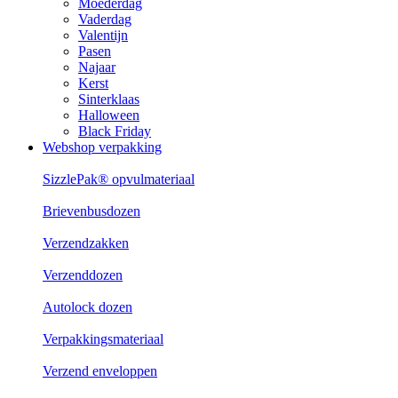
Moederdag
Vaderdag
Valentijn
Pasen
Najaar
Kerst
Sinterklaas
Halloween
Black Friday
Webshop verpakking
SizzlePak® opvulmateriaal
Brievenbusdozen
Verzendzakken
Verzenddozen
Autolock dozen
Verpakkingsmateriaal
Verzend enveloppen