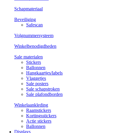
Schapmateriaal
Beveiliging
Safescan
Volgnummersysteem
Winkelbenodigdheden
Sale materialen
Stickers
Ballonnen
Hangkaartjes/labels
Vlaggetjes
Sale posters
Sale schapstroken
Sale plafondborden
Winkelaankleding
Raamstickers
Kortingsstickers
Actie stickers
Ballonnen
Displays