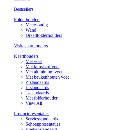
Bestsellers
Folderhouders
Meervoudig
Wand
Draadfolderhouders
Visitekaarthouders
Kaarthouders
Met voet
Met kunststof voet
Met aluminium voet
Met beukenhouten voet
Z-standaards
L-standaards
T-standaards
Met folderhouder
View All
Productpresentaties
Serviesstandaards
Schoenpresentaties
Boekenstandaard