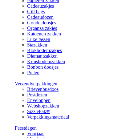
Papieren zakken
Cadeauzakjes
Gift bags
Cadeaudozen
Gondeldoosjes
Organza zakjes
Katoenen zakken
Luxe tassen
Stazakken
Blokbodemzakjes
Diamantzakken
Kruisbodemzakken
Bonbon doosjes
Potten
Verzendverpakkingen
Brievenbusdoos
Postdozen
Enveloppen
Webshopzakken
SizzlePak®
Verpakkingsmateriaal
Feestdagen
Voorjaar