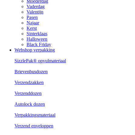
Moederdag
Vaderdag
Valentijn
Pasen
Najaar
Kerst
Sinterklaas
Halloween
Black Friday
Webshop verpakking
SizzlePak® opvulmateriaal
Brievenbusdozen
Verzendzakken
Verzenddozen
Autolock dozen
Verpakkingsmateriaal
Verzend enveloppen