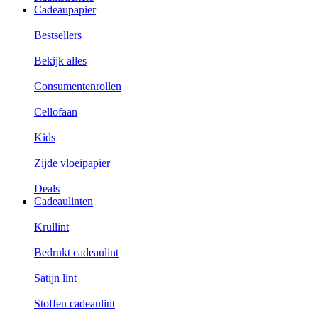
Cadeaupapier
Bestsellers
Bekijk alles
Consumentenrollen
Cellofaan
Kids
Zijde vloeipapier
Deals
Cadeaulinten
Krullint
Bedrukt cadeaulint
Satijn lint
Stoffen cadeaulint