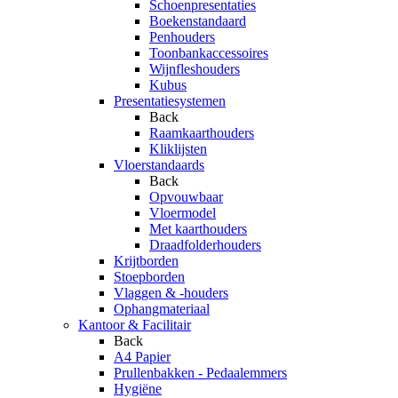
Schoenpresentaties
Boekenstandaard
Penhouders
Toonbankaccessoires
Wijnfleshouders
Kubus
Presentatiesystemen
Back
Raamkaarthouders
Kliklijsten
Vloerstandaards
Back
Opvouwbaar
Vloermodel
Met kaarthouders
Draadfolderhouders
Krijtborden
Stoepborden
Vlaggen & -houders
Ophangmateriaal
Kantoor & Facilitair
Back
A4 Papier
Prullenbakken - Pedaalemmers
Hygiëne