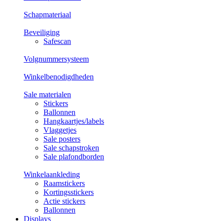
Schapmateriaal
Beveiliging
Safescan
Volgnummersysteem
Winkelbenodigdheden
Sale materialen
Stickers
Ballonnen
Hangkaartjes/labels
Vlaggetjes
Sale posters
Sale schapstroken
Sale plafondborden
Winkelaankleding
Raamstickers
Kortingsstickers
Actie stickers
Ballonnen
Displays