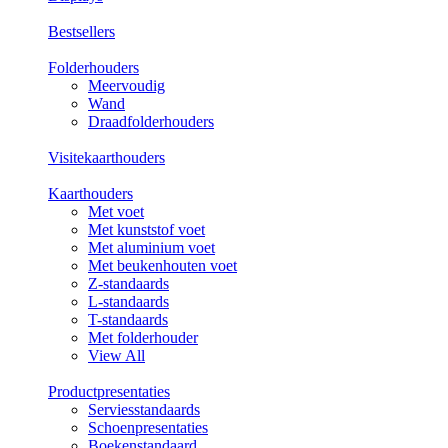
Bestsellers
Folderhouders
Meervoudig
Wand
Draadfolderhouders
Visitekaarthouders
Kaarthouders
Met voet
Met kunststof voet
Met aluminium voet
Met beukenhouten voet
Z-standaards
L-standaards
T-standaards
Met folderhouder
View All
Productpresentaties
Serviesstandaards
Schoenpresentaties
Boekenstandaard