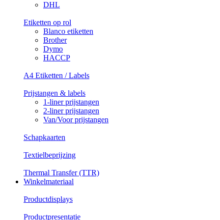
DHL
Etiketten op rol
Blanco etiketten
Brother
Dymo
HACCP
A4 Etiketten / Labels
Prijstangen & labels
1-liner prijstangen
2-liner prijstangen
Van/Voor prijstangen
Schapkaarten
Textielbeprijzing
Thermal Transfer (TTR)
Winkelmateriaal
Productdisplays
Productpresentatie