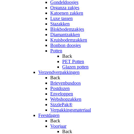
Gondeldoosjes
Organza zakjes
Katoenen zakken
Luxe tassen
Stazakken
Blokbodemzakjes
Diamantzakken
Kruisbodemzakken
Bonbon doosjes
Potten
Back
PET Potten
Glazen potten
Verzendverpakkingen
Back
Brievenbusdoos
Postdozen
Enveloppen
Webshopzakken
SizzlePak®
Verpakkingsmateriaal
Feestdagen
Back
Voorjaar
Back