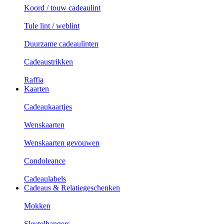
Koord / touw cadeaulint
Tule lint / weblint
Duurzame cadeaulinten
Cadeaustrikken
Raffia
Kaarten
Cadeaukaartjes
Wenskaarten
Wenskaarten gevouwen
Condoleance
Cadeaulabels
Cadeaus & Relatiegeschenken
Mokken
Sleutelhangers