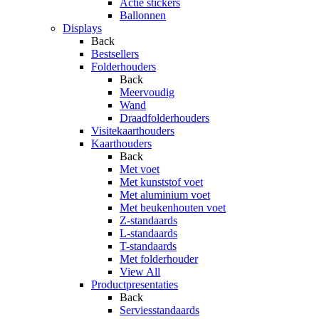
Actie stickers
Ballonnen
Displays
Back
Bestsellers
Folderhouders
Back
Meervoudig
Wand
Draadfolderhouders
Visitekaarthouders
Kaarthouders
Back
Met voet
Met kunststof voet
Met aluminium voet
Met beukenhouten voet
Z-standaards
L-standaards
T-standaards
Met folderhouder
View All
Productpresentaties
Back
Serviesstandaards