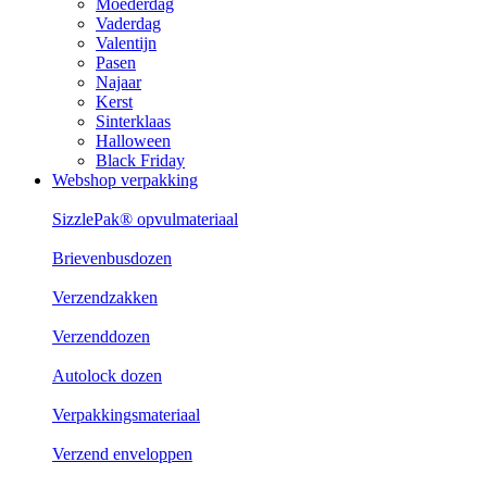
Moederdag
Vaderdag
Valentijn
Pasen
Najaar
Kerst
Sinterklaas
Halloween
Black Friday
Webshop verpakking
SizzlePak® opvulmateriaal
Brievenbusdozen
Verzendzakken
Verzenddozen
Autolock dozen
Verpakkingsmateriaal
Verzend enveloppen