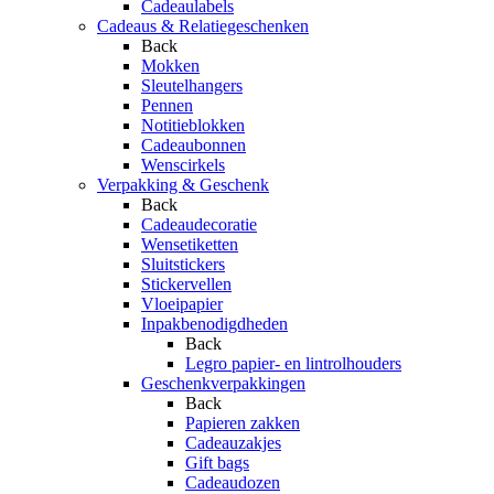
Cadeaulabels
Cadeaus & Relatiegeschenken
Back
Mokken
Sleutelhangers
Pennen
Notitieblokken
Cadeaubonnen
Wenscirkels
Verpakking & Geschenk
Back
Cadeaudecoratie
Wensetiketten
Sluitstickers
Stickervellen
Vloeipapier
Inpakbenodigdheden
Back
Legro papier- en lintrolhouders
Geschenkverpakkingen
Back
Papieren zakken
Cadeauzakjes
Gift bags
Cadeaudozen