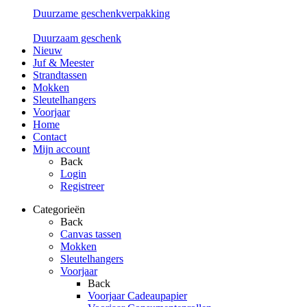
Duurzame geschenkverpakking
Duurzaam geschenk
Nieuw
Juf & Meester
Strandtassen
Mokken
Sleutelhangers
Voorjaar
Home
Contact
Mijn account
Back
Login
Registreer
Categorieën
Back
Canvas tassen
Mokken
Sleutelhangers
Voorjaar
Back
Voorjaar Cadeaupapier