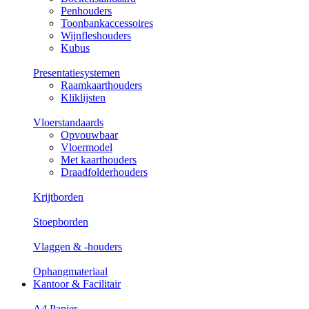
Penhouders
Toonbankaccessoires
Wijnfleshouders
Kubus
Presentatiesystemen
Raamkaarthouders
Kliklijsten
Vloerstandaards
Opvouwbaar
Vloermodel
Met kaarthouders
Draadfolderhouders
Krijtborden
Stoepborden
Vlaggen & -houders
Ophangmateriaal
Kantoor & Facilitair
A4 Papier