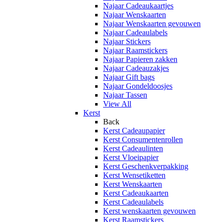
Najaar Cadeaukaartjes
Najaar Wenskaarten
Najaar Wenskaarten gevouwen
Najaar Cadeaulabels
Najaar Stickers
Najaar Raamstickers
Najaar Papieren zakken
Najaar Cadeauzakjes
Najaar Gift bags
Najaar Gondeldoosjes
Najaar Tassen
View All
Kerst
Back
Kerst Cadeaupapier
Kerst Consumentenrollen
Kerst Cadeaulinten
Kerst Vloeipapier
Kerst Geschenkverpakking
Kerst Wensetiketten
Kerst Wenskaarten
Kerst Cadeaukaarten
Kerst Cadeaulabels
Kerst wenskaarten gevouwen
Kerst Raamstickers