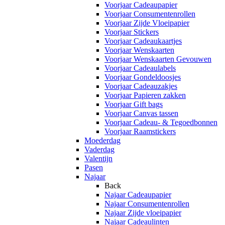
Voorjaar Cadeaupapier
Voorjaar Consumentenrollen
Voorjaar Zijde Vloeipapier
Voorjaar Stickers
Voorjaar Cadeaukaartjes
Voorjaar Wenskaarten
Voorjaar Wenskaarten Gevouwen
Voorjaar Cadeaulabels
Voorjaar Gondeldoosjes
Voorjaar Cadeauzakjes
Voorjaar Papieren zakken
Voorjaar Gift bags
Voorjaar Canvas tassen
Voorjaar Cadeau- & Tegoedbonnen
Voorjaar Raamstickers
Moederdag
Vaderdag
Valentijn
Pasen
Najaar
Back
Najaar Cadeaupapier
Najaar Consumentenrollen
Najaar Zijde vloeipapier
Najaar Cadeaulinten