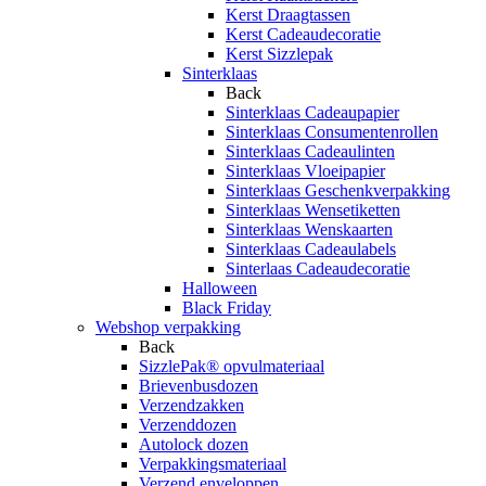
Kerst Draagtassen
Kerst Cadeaudecoratie
Kerst Sizzlepak
Sinterklaas
Back
Sinterklaas Cadeaupapier
Sinterklaas Consumentenrollen
Sinterklaas Cadeaulinten
Sinterklaas Vloeipapier
Sinterklaas Geschenkverpakking
Sinterklaas Wensetiketten
Sinterklaas Wenskaarten
Sinterklaas Cadeaulabels
Sinterlaas Cadeaudecoratie
Halloween
Black Friday
Webshop verpakking
Back
SizzlePak® opvulmateriaal
Brievenbusdozen
Verzendzakken
Verzenddozen
Autolock dozen
Verpakkingsmateriaal
Verzend enveloppen