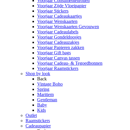
Voorjaar Consumentenrollen
Voorjaar Zijde Vloeipapier
Voorjaar Stickers
Voorjaar Cadeaukaartjes
Voorjaar Wenskaarten
Voorjaar Wenskaarten Gevouwen
Voorjaar Cadeaulabels
Voorjaar Gondeldoosjes
Voorjaar Cadeauzakjes
Voorjaar Papieren zakken
Voorjaar Gift bags
Voorjaar Canvas tassen
Voorjaar Cadeau- & Tegoedbonnen
Voorjaar Raamstickers
Shop by look
Back
Vintage Boho
Spring
Maritiem
Gentleman
Baby
Kids
Outlet
Raamstickers
Cadeaupapier