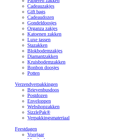
Papieren zakken
Cadeauzakjes
Gift bags
Cadeaudozen
Gondeldoosjes
Organza zakjes
Katoenen zakken
Luxe tassen
Stazakken
Blokbodemzakjes
Diamantzakken
Kruisbodemzakken
Bonbon doosjes
Potten
Verzendverpakkingen
Brievenbusdoos
Postdozen
Enveloppen
Webshopzakken
SizzlePak®
Verpakkingsmateriaal
Feestdagen
Voorjaar