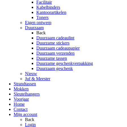
Facilitair
Kabelbinders
Kantoorartikelen
Toners
Eigen ontwerp
Duurzaam
Back
Duurzaam cadeaulint
Duurzame stickers
Duurzaam cadeaupapier
Duurzaam verzenden
Duurzame tassen
Duurzame geschenkverpakking
Duurzaam geschenk
Nieuw
Juf & Meester
Strandtassen
Mokken
Sleutelhangers
Voorjaar
Home
Contact
Mijn account
Back
Login