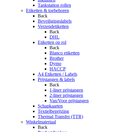
Tankstation rollen
Etiketten & toebehoren
Back
Beveiligingslabels
Verzendetiketten
Back
DHL
Etiketten op rol
Back
Blanco etiketten
Brother
Dymo
HACCP
A4 Etiketten / Labels
Prijstangen & labels
Back
1-liner prijstangen
2-liner prijstangen
Van/Voor prijstangen
Schapkaarten
Textielbeprijzing
Thermal Transfer (TTR)
Winkelmateriaal
Back