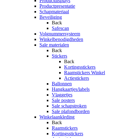
Productdisplays
Productpresentatie
Schapmateriaal
Beveiliging
Back
Safescan
Volgnummersysteem
Winkelbenodigdheden
Sale materialen
Back
Stickers
Back
Kortingsstickers
Raamstickers Winkel
Actiestickers
Ballonnen
Hangkaartjes/labels
Vlaggetjes
Sale posters
Sale schapstroken
Sale plafondborden
Winkelaankleding
Back
Raamstickers
Kortingsstickers