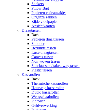
Stickers
Pillow Bag
Papieren cadeauzakjes
Organza zakken
Zijde vloeipapier
Ansichtkaarten
Draagtassen
Back
Papieren draagtassen
Shopper
Bedrukte tassen
Luxe draagtassen
Canvas tassen
Non woven tassen
Snacktassen / take-away tassen
Plastic tassen
Kassarollen
Back
Thermische kassarollen
Houtvrije kassarollen
Duplo kassarollen
Weegschaalrollen
Pinrollen
Geldverwerking
Inktlinten