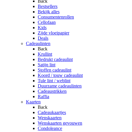
Back
Bestsellers
Bekijk alles
Consumentenrollen
Cellofaan
Kids
Zijde vloeipapier
Deals
Cadeaulinten
Back
Krullint
Bedrukt cadeaulint
Satijn lint
Stoffen cadeaulint
Koord / touw cadeaulint
Tule lint / weblint
Duurzame cadeaulinten
Cadeaustrikken
Raffia
Kaarten
Back
Cadeaukaartjes
Wenskaarten
Wenskaarten gevouwen
Condoleance