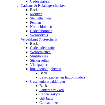
Cadeaulabels
Cadeaus & Relatiegeschenken
Back
Mokken
Sleutelhangers
Pennen
Notitieblokken
Cadeaubonnen
Wenscirkels
Verpakking & Geschenk
Back
Cadeaudecoratie
Wensetiketten
Sluitstickers
Stickervellen
Vloeipapier
Inpakbenodigdheden
Back
Legro papier- en lintrolhouders
Geschenkverpakkingen
Back
Papieren zakken
Cadeauzakjes
Gift bags
Cadeaudozen