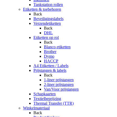
Tankstation rollen
Etiketten & toebehoren
Back
Beveiligingslabels
Verzendetiketten
Back
DHL
Etiketten op rol
Back
Blanco etiketten
Brother
Dymo
HACCP
A4 Etiketten / Labels
Prijstangen & labels
Back
1-liner prijstangen
2-liner prijstangen
Van/Voor prijstangen
Schapkaarten
Textielbeprijzing
Thermal Transfer (TTR)
Winkelmateriaal
Back