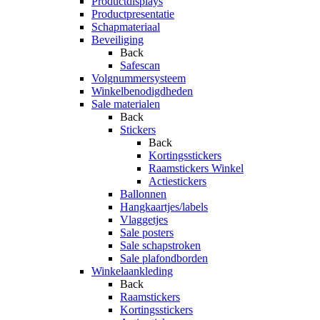
Productdisplays
Productpresentatie
Schapmateriaal
Beveiliging
Back
Safescan
Volgnummersysteem
Winkelbenodigdheden
Sale materialen
Back
Stickers
Back
Kortingsstickers
Raamstickers Winkel
Actiestickers
Ballonnen
Hangkaartjes/labels
Vlaggetjes
Sale posters
Sale schapstroken
Sale plafondborden
Winkelaankleding
Back
Raamstickers
Kortingsstickers