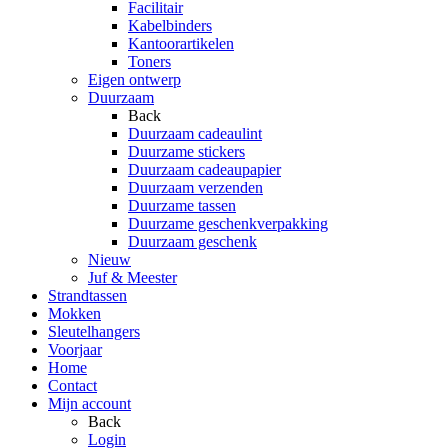
Facilitair
Kabelbinders
Kantoorartikelen
Toners
Eigen ontwerp
Duurzaam
Back
Duurzaam cadeaulint
Duurzame stickers
Duurzaam cadeaupapier
Duurzaam verzenden
Duurzame tassen
Duurzame geschenkverpakking
Duurzaam geschenk
Nieuw
Juf & Meester
Strandtassen
Mokken
Sleutelhangers
Voorjaar
Home
Contact
Mijn account
Back
Login