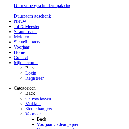
Duurzame geschenkverpakking
Duurzaam geschenk
Nieuw
Juf & Meester
Strandtassen
Mokken
Sleutelhangers
Voorjaar
Home
Contact
Mijn account
Back
Login
Registreer
Categorieën
Back
Canvas tassen
Mokken
Sleutelhangers
Voorjaar
Back
Voorjaar Cadeaupapier