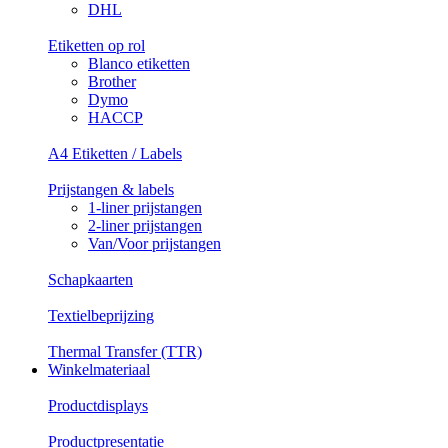
DHL
Etiketten op rol
Blanco etiketten
Brother
Dymo
HACCP
A4 Etiketten / Labels
Prijstangen & labels
1-liner prijstangen
2-liner prijstangen
Van/Voor prijstangen
Schapkaarten
Textielbeprijzing
Thermal Transfer (TTR)
Winkelmateriaal
Productdisplays
Productpresentatie