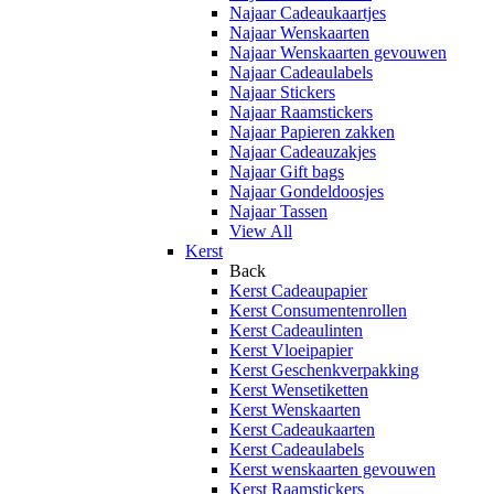
Najaar Cadeaukaartjes
Najaar Wenskaarten
Najaar Wenskaarten gevouwen
Najaar Cadeaulabels
Najaar Stickers
Najaar Raamstickers
Najaar Papieren zakken
Najaar Cadeauzakjes
Najaar Gift bags
Najaar Gondeldoosjes
Najaar Tassen
View All
Kerst
Back
Kerst Cadeaupapier
Kerst Consumentenrollen
Kerst Cadeaulinten
Kerst Vloeipapier
Kerst Geschenkverpakking
Kerst Wensetiketten
Kerst Wenskaarten
Kerst Cadeaukaarten
Kerst Cadeaulabels
Kerst wenskaarten gevouwen
Kerst Raamstickers