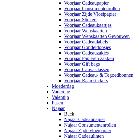
Voorjaar Cadeaupapier
Voorjaar Consumentenrollen
Voorjaar Zijde Vloeipapier
Voorjaar Stickers
Voorjaar Cadeaukaartjes
Voorjaar Wenskaarten
Voorjaar Wenskaarten Gevouwen
Voorjaar Cadeaulabels
Voorjaar Gondeldoosjes
Voorjaar Cadeauzakjes
Voorjaar Papieren zakken
Voorjaar Gift bags
Voorjaar Canvas tassen
Voorjaar Cadeau- & Tegoedbonnen
Voorjaar Raamstickers
Moederdag
Vaderdag
Valentijn
Pasen
Najaar
Back
Najaar Cadeaupapier
Najaar Consumentenrollen
Najaar Zijde vloeipapier
Najaar Cadeaulinten