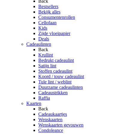
Back
Bestsellers
Bekijk alles
Consumentenrollen
Cellofaan
Kids
Zijde vloeipapier
Deals
Cadeaulinten
Back
Krullint
Bedrukt cadeaulint
Satijn lint
Stoffen cadeaulint
Koord / touw cadeaulint
Tule lint / weblint
Duurzame cadeaulinten
Cadeaustrikken
Raffia
Kaarten
Back
Cadeaukaartjes
Wenskaarten
Wenskaarten gevouwen
Condoleance