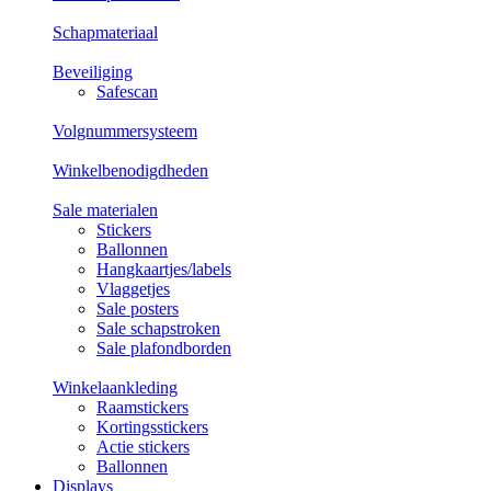
Schapmateriaal
Beveiliging
Safescan
Volgnummersysteem
Winkelbenodigdheden
Sale materialen
Stickers
Ballonnen
Hangkaartjes/labels
Vlaggetjes
Sale posters
Sale schapstroken
Sale plafondborden
Winkelaankleding
Raamstickers
Kortingsstickers
Actie stickers
Ballonnen
Displays