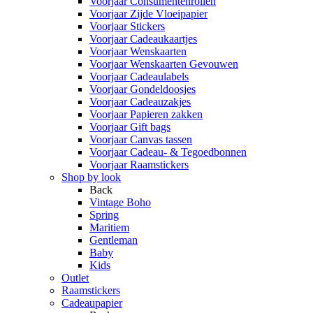
Voorjaar Consumentenrollen
Voorjaar Zijde Vloeipapier
Voorjaar Stickers
Voorjaar Cadeaukaartjes
Voorjaar Wenskaarten
Voorjaar Wenskaarten Gevouwen
Voorjaar Cadeaulabels
Voorjaar Gondeldoosjes
Voorjaar Cadeauzakjes
Voorjaar Papieren zakken
Voorjaar Gift bags
Voorjaar Canvas tassen
Voorjaar Cadeau- & Tegoedbonnen
Voorjaar Raamstickers
Shop by look
Back
Vintage Boho
Spring
Maritiem
Gentleman
Baby
Kids
Outlet
Raamstickers
Cadeaupapier