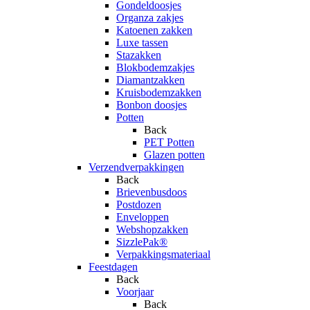
Gondeldoosjes
Organza zakjes
Katoenen zakken
Luxe tassen
Stazakken
Blokbodemzakjes
Diamantzakken
Kruisbodemzakken
Bonbon doosjes
Potten
Back
PET Potten
Glazen potten
Verzendverpakkingen
Back
Brievenbusdoos
Postdozen
Enveloppen
Webshopzakken
SizzlePak®
Verpakkingsmateriaal
Feestdagen
Back
Voorjaar
Back