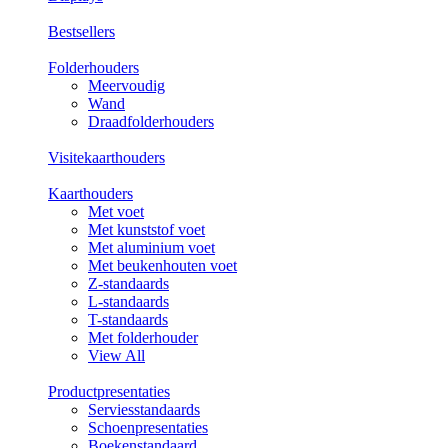
Bestsellers
Folderhouders
Meervoudig
Wand
Draadfolderhouders
Visitekaarthouders
Kaarthouders
Met voet
Met kunststof voet
Met aluminium voet
Met beukenhouten voet
Z-standaards
L-standaards
T-standaards
Met folderhouder
View All
Productpresentaties
Serviesstandaards
Schoenpresentaties
Boekenstandaard