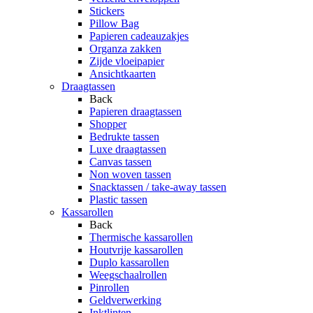
Stickers
Pillow Bag
Papieren cadeauzakjes
Organza zakken
Zijde vloeipapier
Ansichtkaarten
Draagtassen
Back
Papieren draagtassen
Shopper
Bedrukte tassen
Luxe draagtassen
Canvas tassen
Non woven tassen
Snacktassen / take-away tassen
Plastic tassen
Kassarollen
Back
Thermische kassarollen
Houtvrije kassarollen
Duplo kassarollen
Weegschaalrollen
Pinrollen
Geldverwerking
Inktlinten