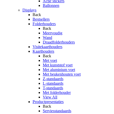
Actie stickers
Ballonnen
Displays
Back
Bestsellers
Folderhouders
Back
Meervoudig
Wand
Draadfolderhouders
Visitekaarthouders
Kaarthouders
Back
Met voet
Met kunststof voet
Met aluminium voet
Met beukenhouten voet
Z-standaards
L-standaards
T-standaards
Met folderhouder
View All
Productpresentaties
Back
Serviesstandaards