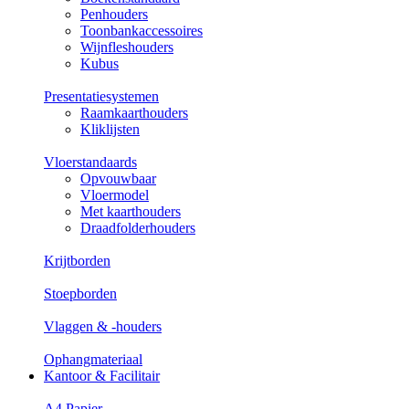
Penhouders
Toonbankaccessoires
Wijnfleshouders
Kubus
Presentatiesystemen
Raamkaarthouders
Kliklijsten
Vloerstandaards
Opvouwbaar
Vloermodel
Met kaarthouders
Draadfolderhouders
Krijtborden
Stoepborden
Vlaggen & -houders
Ophangmateriaal
Kantoor & Facilitair
A4 Papier