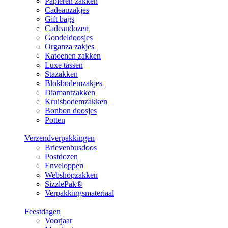
Papieren zakken
Cadeauzakjes
Gift bags
Cadeaudozen
Gondeldoosjes
Organza zakjes
Katoenen zakken
Luxe tassen
Stazakken
Blokbodemzakjes
Diamantzakken
Kruisbodemzakken
Bonbon doosjes
Potten
Verzendverpakkingen
Brievenbusdoos
Postdozen
Enveloppen
Webshopzakken
SizzlePak®
Verpakkingsmateriaal
Feestdagen
Voorjaar