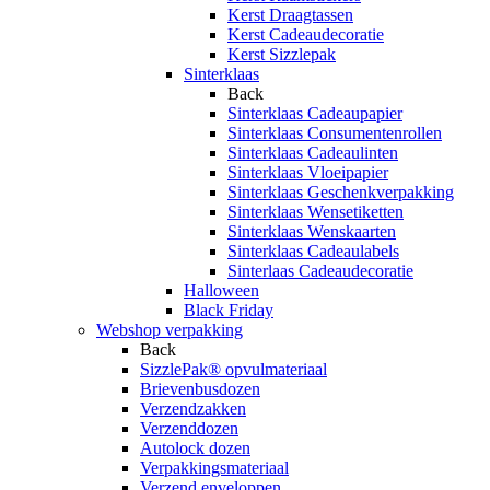
Kerst Draagtassen
Kerst Cadeaudecoratie
Kerst Sizzlepak
Sinterklaas
Back
Sinterklaas Cadeaupapier
Sinterklaas Consumentenrollen
Sinterklaas Cadeaulinten
Sinterklaas Vloeipapier
Sinterklaas Geschenkverpakking
Sinterklaas Wensetiketten
Sinterklaas Wenskaarten
Sinterklaas Cadeaulabels
Sinterlaas Cadeaudecoratie
Halloween
Black Friday
Webshop verpakking
Back
SizzlePak® opvulmateriaal
Brievenbusdozen
Verzendzakken
Verzenddozen
Autolock dozen
Verpakkingsmateriaal
Verzend enveloppen