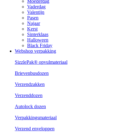
Moederdag
Vaderdag
Valentijn
Pasen
Najaar
Kerst
Sinterklaas
Halloween
Black Friday
Webshop verpakking
SizzlePak® opvulmateriaal
Brievenbusdozen
Verzendzakken
Verzenddozen
Autolock dozen
Verpakkingsmateriaal
Verzend enveloppen