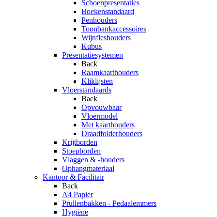
Schoenpresentaties
Boekenstandaard
Penhouders
Toonbankaccessoires
Wijnfleshouders
Kubus
Presentatiesystemen
Back
Raamkaarthouders
Kliklijsten
Vloerstandaards
Back
Opvouwbaar
Vloermodel
Met kaarthouders
Draadfolderhouders
Krijtborden
Stoepborden
Vlaggen & -houders
Ophangmateriaal
Kantoor & Facilitair
Back
A4 Papier
Prullenbakken - Pedaalemmers
Hygiëne