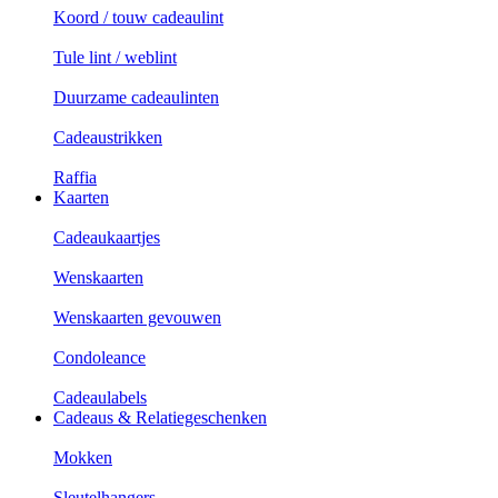
Koord / touw cadeaulint
Tule lint / weblint
Duurzame cadeaulinten
Cadeaustrikken
Raffia
Kaarten
Cadeaukaartjes
Wenskaarten
Wenskaarten gevouwen
Condoleance
Cadeaulabels
Cadeaus & Relatiegeschenken
Mokken
Sleutelhangers