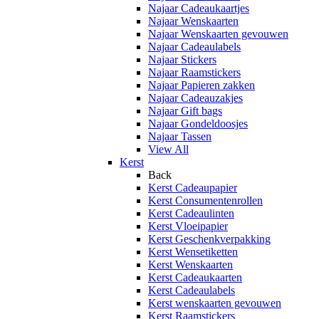
Najaar Cadeaukaartjes
Najaar Wenskaarten
Najaar Wenskaarten gevouwen
Najaar Cadeaulabels
Najaar Stickers
Najaar Raamstickers
Najaar Papieren zakken
Najaar Cadeauzakjes
Najaar Gift bags
Najaar Gondeldoosjes
Najaar Tassen
View All
Kerst
Back
Kerst Cadeaupapier
Kerst Consumentenrollen
Kerst Cadeaulinten
Kerst Vloeipapier
Kerst Geschenkverpakking
Kerst Wensetiketten
Kerst Wenskaarten
Kerst Cadeaukaarten
Kerst Cadeaulabels
Kerst wenskaarten gevouwen
Kerst Raamstickers