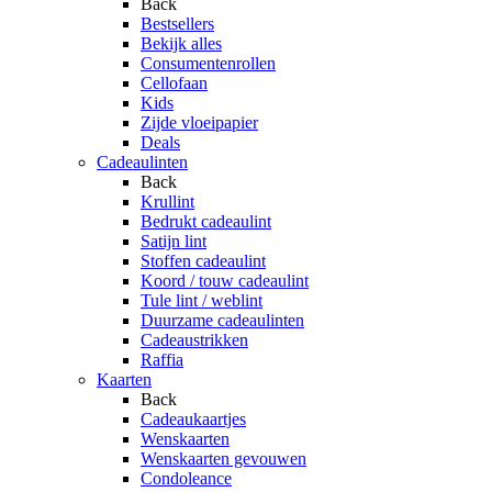
Back
Bestsellers
Bekijk alles
Consumentenrollen
Cellofaan
Kids
Zijde vloeipapier
Deals
Cadeaulinten
Back
Krullint
Bedrukt cadeaulint
Satijn lint
Stoffen cadeaulint
Koord / touw cadeaulint
Tule lint / weblint
Duurzame cadeaulinten
Cadeaustrikken
Raffia
Kaarten
Back
Cadeaukaartjes
Wenskaarten
Wenskaarten gevouwen
Condoleance