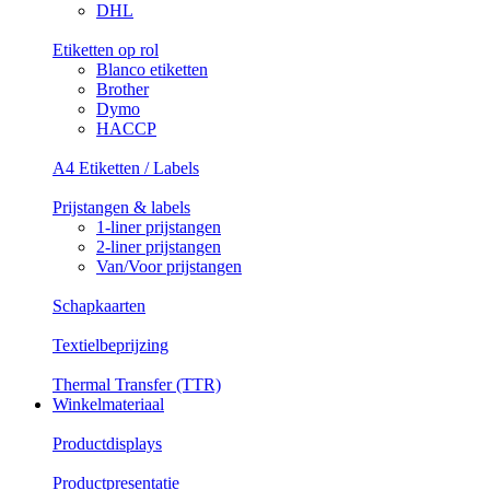
DHL
Etiketten op rol
Blanco etiketten
Brother
Dymo
HACCP
A4 Etiketten / Labels
Prijstangen & labels
1-liner prijstangen
2-liner prijstangen
Van/Voor prijstangen
Schapkaarten
Textielbeprijzing
Thermal Transfer (TTR)
Winkelmateriaal
Productdisplays
Productpresentatie