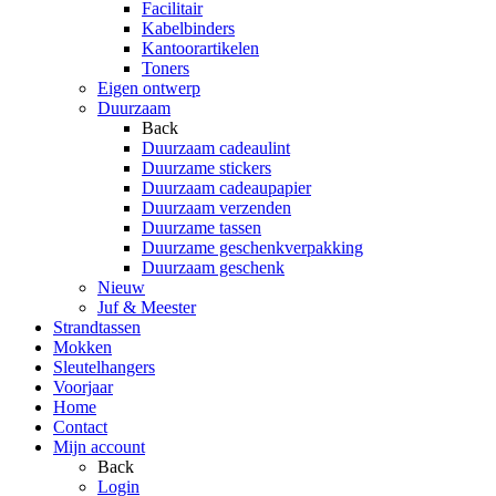
Facilitair
Kabelbinders
Kantoorartikelen
Toners
Eigen ontwerp
Duurzaam
Back
Duurzaam cadeaulint
Duurzame stickers
Duurzaam cadeaupapier
Duurzaam verzenden
Duurzame tassen
Duurzame geschenkverpakking
Duurzaam geschenk
Nieuw
Juf & Meester
Strandtassen
Mokken
Sleutelhangers
Voorjaar
Home
Contact
Mijn account
Back
Login