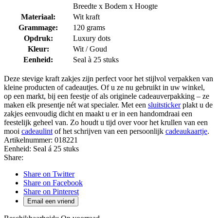
Breedte x Bodem x Hoogte
Materiaal:
Wit kraft
Grammage:
120 grams
Opdruk:
Luxury dots
Kleur:
Wit / Goud
Eenheid:
Seal à 25 stuks
Deze stevige kraft zakjes zijn perfect voor het stijlvol verpakken van
kleine producten of cadeautjes. Of u ze nu gebruikt in uw winkel,
op een markt, bij een feestje of als originele cadeauverpakking – ze
maken elk presentje nét wat specialer. Met een
sluitsticker
plakt u de
zakjes eenvoudig dicht en maakt u er in een handomdraai een
feestelijk geheel van. Zo houdt u tijd over voor het krullen van een
mooi
cadeaulint
of het schrijven van een persoonlijk
cadeaukaartje
.
Artikelnummer:
018221
Eenheid:
Seal á 25 stuks
Share:
Share on Twitter
Share on Facebook
Share on Pinterest
Email een vriend