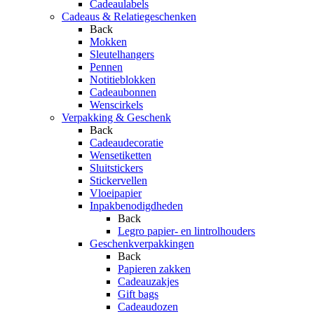
Cadeaulabels
Cadeaus & Relatiegeschenken
Back
Mokken
Sleutelhangers
Pennen
Notitieblokken
Cadeaubonnen
Wenscirkels
Verpakking & Geschenk
Back
Cadeaudecoratie
Wensetiketten
Sluitstickers
Stickervellen
Vloeipapier
Inpakbenodigdheden
Back
Legro papier- en lintrolhouders
Geschenkverpakkingen
Back
Papieren zakken
Cadeauzakjes
Gift bags
Cadeaudozen