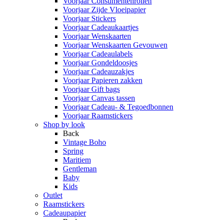
Voorjaar Consumentenrollen
Voorjaar Zijde Vloeipapier
Voorjaar Stickers
Voorjaar Cadeaukaartjes
Voorjaar Wenskaarten
Voorjaar Wenskaarten Gevouwen
Voorjaar Cadeaulabels
Voorjaar Gondeldoosjes
Voorjaar Cadeauzakjes
Voorjaar Papieren zakken
Voorjaar Gift bags
Voorjaar Canvas tassen
Voorjaar Cadeau- & Tegoedbonnen
Voorjaar Raamstickers
Shop by look
Back
Vintage Boho
Spring
Maritiem
Gentleman
Baby
Kids
Outlet
Raamstickers
Cadeaupapier