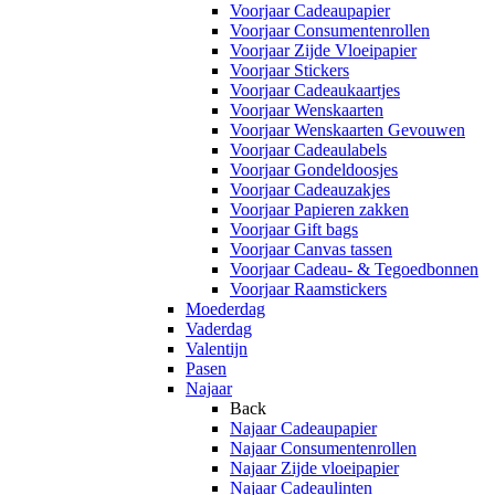
Voorjaar Cadeaupapier
Voorjaar Consumentenrollen
Voorjaar Zijde Vloeipapier
Voorjaar Stickers
Voorjaar Cadeaukaartjes
Voorjaar Wenskaarten
Voorjaar Wenskaarten Gevouwen
Voorjaar Cadeaulabels
Voorjaar Gondeldoosjes
Voorjaar Cadeauzakjes
Voorjaar Papieren zakken
Voorjaar Gift bags
Voorjaar Canvas tassen
Voorjaar Cadeau- & Tegoedbonnen
Voorjaar Raamstickers
Moederdag
Vaderdag
Valentijn
Pasen
Najaar
Back
Najaar Cadeaupapier
Najaar Consumentenrollen
Najaar Zijde vloeipapier
Najaar Cadeaulinten