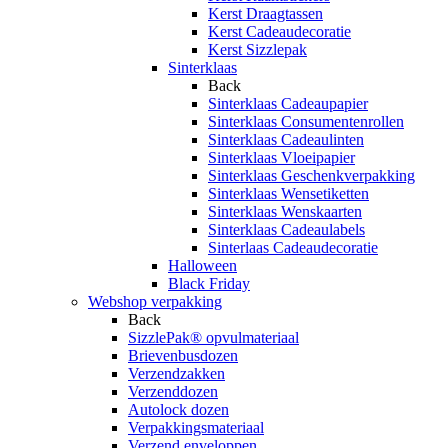
Kerst Draagtassen
Kerst Cadeaudecoratie
Kerst Sizzlepak
Sinterklaas
Back
Sinterklaas Cadeaupapier
Sinterklaas Consumentenrollen
Sinterklaas Cadeaulinten
Sinterklaas Vloeipapier
Sinterklaas Geschenkverpakking
Sinterklaas Wensetiketten
Sinterklaas Wenskaarten
Sinterklaas Cadeaulabels
Sinterlaas Cadeaudecoratie
Halloween
Black Friday
Webshop verpakking
Back
SizzlePak® opvulmateriaal
Brievenbusdozen
Verzendzakken
Verzenddozen
Autolock dozen
Verpakkingsmateriaal
Verzend enveloppen