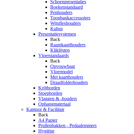
Schoenpresentaties
Boekenstandaard
Penhouders
Toonbankaccessoires
Wijnfleshouders
Kubus
Presentatiesystemen
Back
Raamkaarthouders
Kliklijsten
Vloerstandaards
Back
Opvouwbaar
Vloermodel
Met kaarthouders
Draadfolderhouders
Krijtborden
Stoepborden
Vlaggen & -houders
Ophangmateriaal
Kantoor & Facilitair
Back
A4 Papier
Prullenbakken - Pedaalemmers
Hygiëne