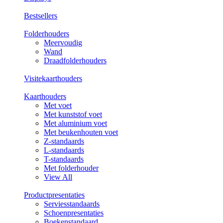
Bestsellers
Folderhouders
Meervoudig
Wand
Draadfolderhouders
Visitekaarthouders
Kaarthouders
Met voet
Met kunststof voet
Met aluminium voet
Met beukenhouten voet
Z-standaards
L-standaards
T-standaards
Met folderhouder
View All
Productpresentaties
Serviesstandaards
Schoenpresentaties
Boekenstandaard