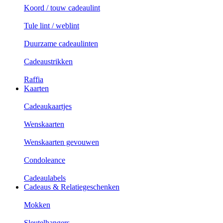
Koord / touw cadeaulint
Tule lint / weblint
Duurzame cadeaulinten
Cadeaustrikken
Raffia
Kaarten
Cadeaukaartjes
Wenskaarten
Wenskaarten gevouwen
Condoleance
Cadeaulabels
Cadeaus & Relatiegeschenken
Mokken
Sleutelhangers