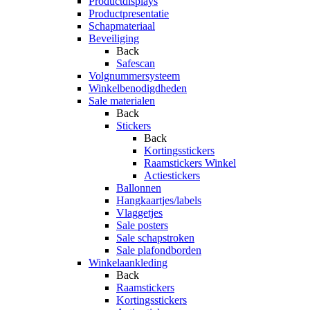
Productdisplays
Productpresentatie
Schapmateriaal
Beveiliging
Back
Safescan
Volgnummersysteem
Winkelbenodigdheden
Sale materialen
Back
Stickers
Back
Kortingsstickers
Raamstickers Winkel
Actiestickers
Ballonnen
Hangkaartjes/labels
Vlaggetjes
Sale posters
Sale schapstroken
Sale plafondborden
Winkelaankleding
Back
Raamstickers
Kortingsstickers