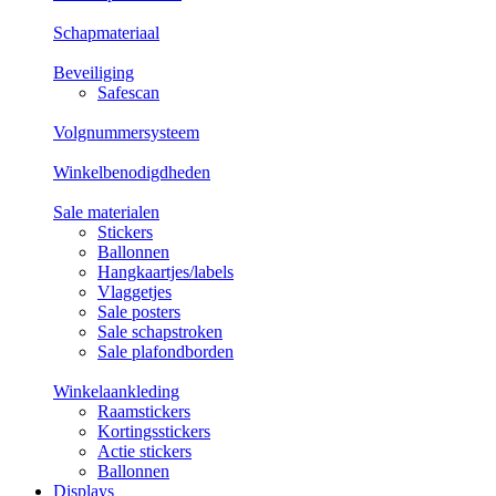
Schapmateriaal
Beveiliging
Safescan
Volgnummersysteem
Winkelbenodigdheden
Sale materialen
Stickers
Ballonnen
Hangkaartjes/labels
Vlaggetjes
Sale posters
Sale schapstroken
Sale plafondborden
Winkelaankleding
Raamstickers
Kortingsstickers
Actie stickers
Ballonnen
Displays