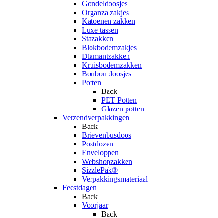
Gondeldoosjes
Organza zakjes
Katoenen zakken
Luxe tassen
Stazakken
Blokbodemzakjes
Diamantzakken
Kruisbodemzakken
Bonbon doosjes
Potten
Back
PET Potten
Glazen potten
Verzendverpakkingen
Back
Brievenbusdoos
Postdozen
Enveloppen
Webshopzakken
SizzlePak®
Verpakkingsmateriaal
Feestdagen
Back
Voorjaar
Back