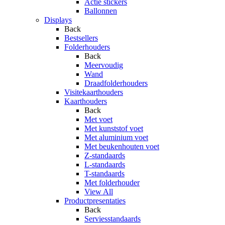
Actie stickers
Ballonnen
Displays
Back
Bestsellers
Folderhouders
Back
Meervoudig
Wand
Draadfolderhouders
Visitekaarthouders
Kaarthouders
Back
Met voet
Met kunststof voet
Met aluminium voet
Met beukenhouten voet
Z-standaards
L-standaards
T-standaards
Met folderhouder
View All
Productpresentaties
Back
Serviesstandaards