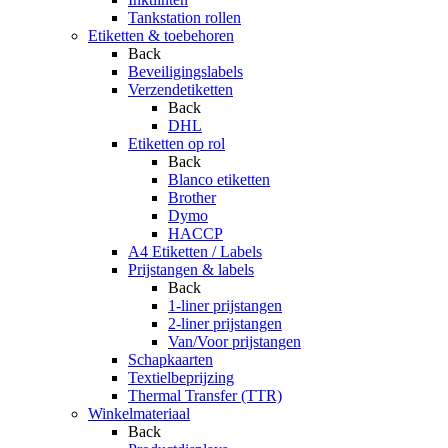
Tankstation rollen
Etiketten & toebehoren
Back
Beveiligingslabels
Verzendetiketten
Back
DHL
Etiketten op rol
Back
Blanco etiketten
Brother
Dymo
HACCP
A4 Etiketten / Labels
Prijstangen & labels
Back
1-liner prijstangen
2-liner prijstangen
Van/Voor prijstangen
Schapkaarten
Textielbeprijzing
Thermal Transfer (TTR)
Winkelmateriaal
Back