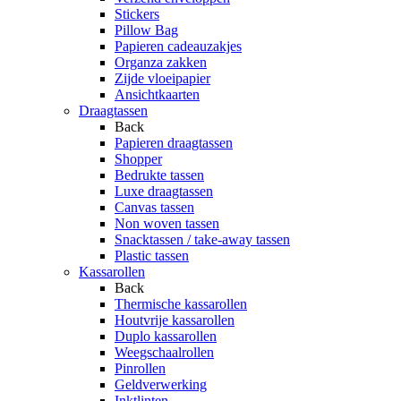
Stickers
Pillow Bag
Papieren cadeauzakjes
Organza zakken
Zijde vloeipapier
Ansichtkaarten
Draagtassen
Back
Papieren draagtassen
Shopper
Bedrukte tassen
Luxe draagtassen
Canvas tassen
Non woven tassen
Snacktassen / take-away tassen
Plastic tassen
Kassarollen
Back
Thermische kassarollen
Houtvrije kassarollen
Duplo kassarollen
Weegschaalrollen
Pinrollen
Geldverwerking
Inktlinten