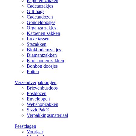
Papieren zakken
Cadeauzakjes
Gift bags
Cadeaudozen
Gondeldoosjes
Organza zakjes
Katoenen zakken
Luxe tassen
Stazakken
Blokbodemzakjes
Diamantzakken
Kruisbodemzakken
Bonbon doosjes
Potten
Verzendverpakkingen
Brievenbusdoos
Postdozen
Enveloppen
Webshopzakken
SizzlePak®
Verpakkingsmateriaal
Feestdagen
Voorjaar