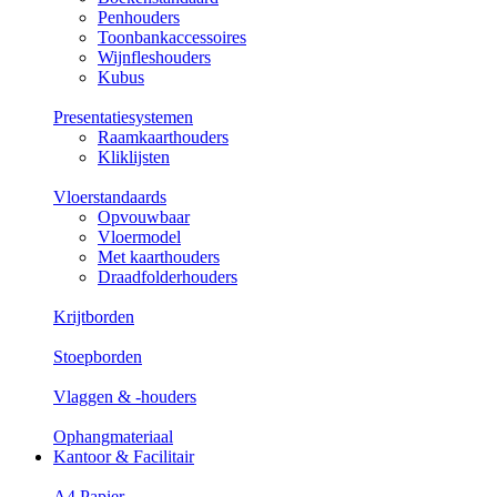
Penhouders
Toonbankaccessoires
Wijnfleshouders
Kubus
Presentatiesystemen
Raamkaarthouders
Kliklijsten
Vloerstandaards
Opvouwbaar
Vloermodel
Met kaarthouders
Draadfolderhouders
Krijtborden
Stoepborden
Vlaggen & -houders
Ophangmateriaal
Kantoor & Facilitair
A4 Papier