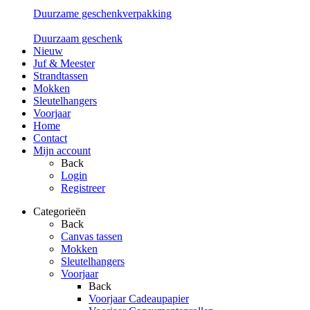
Duurzame geschenkverpakking
Duurzaam geschenk
Nieuw
Juf & Meester
Strandtassen
Mokken
Sleutelhangers
Voorjaar
Home
Contact
Mijn account
Back
Login
Registreer
Categorieën
Back
Canvas tassen
Mokken
Sleutelhangers
Voorjaar
Back
Voorjaar Cadeaupapier