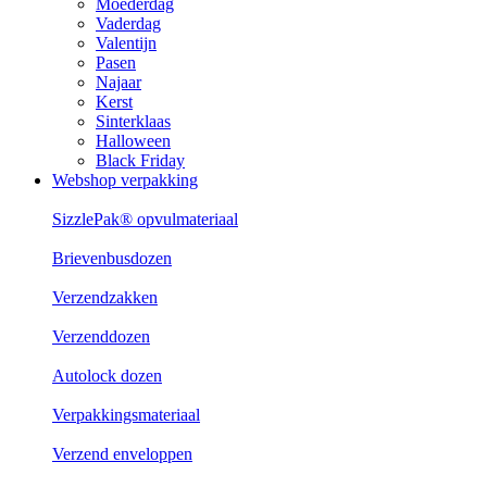
Moederdag
Vaderdag
Valentijn
Pasen
Najaar
Kerst
Sinterklaas
Halloween
Black Friday
Webshop verpakking
SizzlePak® opvulmateriaal
Brievenbusdozen
Verzendzakken
Verzenddozen
Autolock dozen
Verpakkingsmateriaal
Verzend enveloppen