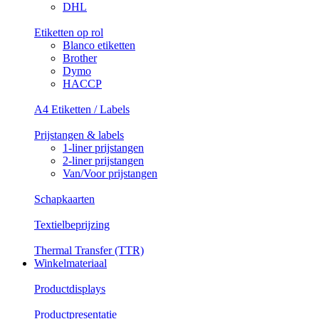
DHL
Etiketten op rol
Blanco etiketten
Brother
Dymo
HACCP
A4 Etiketten / Labels
Prijstangen & labels
1-liner prijstangen
2-liner prijstangen
Van/Voor prijstangen
Schapkaarten
Textielbeprijzing
Thermal Transfer (TTR)
Winkelmateriaal
Productdisplays
Productpresentatie