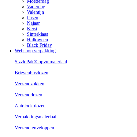
Moederdag
Vaderdag
Valentijn
Pasen
Najaar
Kerst
Sinterklaas
Halloween
Black Friday
Webshop verpakking
SizzlePak® opvulmateriaal
Brievenbusdozen
Verzendzakken
Verzenddozen
Autolock dozen
Verpakkingsmateriaal
Verzend enveloppen