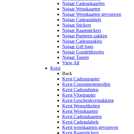
Najaar Cadeaukaartjes
Najaar Wenskaarten
Najaar Wenskaarten gevouwen
Najaar Cadeaulabels
Najaar Stickers
Najaar Raamstickers
Najaar Papieren zakken
Najaar Cadeauzakjes
Najaar Gift bags
Najaar Gondeldoosjes
Najaar Tassen
View All
Kerst
Back
Kerst Cadeaupapier
Kerst Consumentenrollen
Kerst Cadeaulinten
Kerst Vloeipapier
Kerst Geschenkverpakking
Kerst Wensetiketten
Kerst Wenskaarten
Kerst Cadeaukaarten
Kerst Cadeaulabels
Kerst wenskaarten gevouwen
Kerst Raamstickers