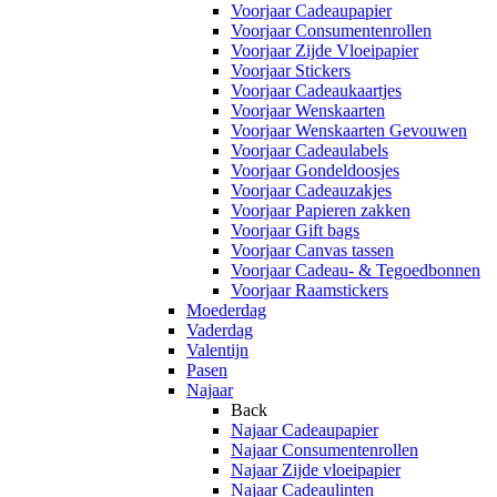
Voorjaar Cadeaupapier
Voorjaar Consumentenrollen
Voorjaar Zijde Vloeipapier
Voorjaar Stickers
Voorjaar Cadeaukaartjes
Voorjaar Wenskaarten
Voorjaar Wenskaarten Gevouwen
Voorjaar Cadeaulabels
Voorjaar Gondeldoosjes
Voorjaar Cadeauzakjes
Voorjaar Papieren zakken
Voorjaar Gift bags
Voorjaar Canvas tassen
Voorjaar Cadeau- & Tegoedbonnen
Voorjaar Raamstickers
Moederdag
Vaderdag
Valentijn
Pasen
Najaar
Back
Najaar Cadeaupapier
Najaar Consumentenrollen
Najaar Zijde vloeipapier
Najaar Cadeaulinten