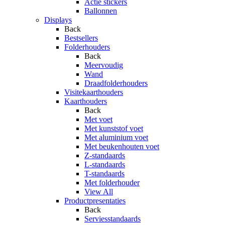
Actie stickers
Ballonnen
Displays
Back
Bestsellers
Folderhouders
Back
Meervoudig
Wand
Draadfolderhouders
Visitekaarthouders
Kaarthouders
Back
Met voet
Met kunststof voet
Met aluminium voet
Met beukenhouten voet
Z-standaards
L-standaards
T-standaards
Met folderhouder
View All
Productpresentaties
Back
Serviesstandaards