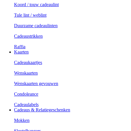
Koord / touw cadeaulint
Tule lint / weblint
Duurzame cadeaulinten
Cadeaustrikken
Raffia
Kaarten
Cadeaukaartjes
Wenskaarten
Wenskaarten gevouwen
Condoleance
Cadeaulabels
Cadeaus & Relatiegeschenken
Mokken
Sleutelhangers