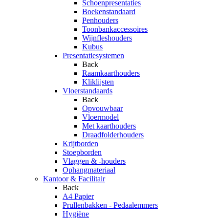
Schoenpresentaties
Boekenstandaard
Penhouders
Toonbankaccessoires
Wijnfleshouders
Kubus
Presentatiesystemen
Back
Raamkaarthouders
Kliklijsten
Vloerstandaards
Back
Opvouwbaar
Vloermodel
Met kaarthouders
Draadfolderhouders
Krijtborden
Stoepborden
Vlaggen & -houders
Ophangmateriaal
Kantoor & Facilitair
Back
A4 Papier
Prullenbakken - Pedaalemmers
Hygiëne