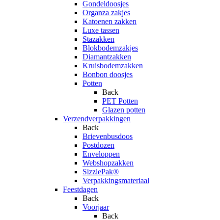
Gondeldoosjes
Organza zakjes
Katoenen zakken
Luxe tassen
Stazakken
Blokbodemzakjes
Diamantzakken
Kruisbodemzakken
Bonbon doosjes
Potten
Back
PET Potten
Glazen potten
Verzendverpakkingen
Back
Brievenbusdoos
Postdozen
Enveloppen
Webshopzakken
SizzlePak®
Verpakkingsmateriaal
Feestdagen
Back
Voorjaar
Back