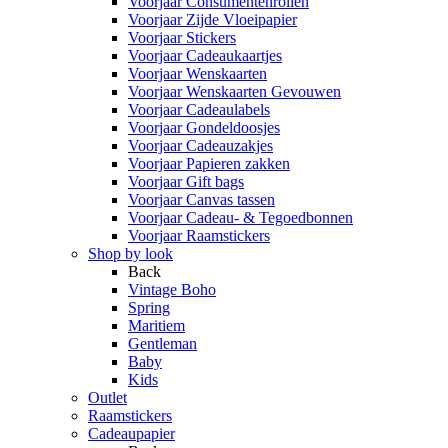
Voorjaar Consumentenrollen
Voorjaar Zijde Vloeipapier
Voorjaar Stickers
Voorjaar Cadeaukaartjes
Voorjaar Wenskaarten
Voorjaar Wenskaarten Gevouwen
Voorjaar Cadeaulabels
Voorjaar Gondeldoosjes
Voorjaar Cadeauzakjes
Voorjaar Papieren zakken
Voorjaar Gift bags
Voorjaar Canvas tassen
Voorjaar Cadeau- & Tegoedbonnen
Voorjaar Raamstickers
Shop by look
Back
Vintage Boho
Spring
Maritiem
Gentleman
Baby
Kids
Outlet
Raamstickers
Cadeaupapier