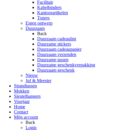
Facilitair
Kabelbinders
Kantoorartikelen
Toners
Eigen ontwerp
Duurzaam
Back
Duurzaam cadeaulint
Duurzame stickers
Duurzaam cadeaupapier
Duurzaam verzenden
Duurzame tassen
Duurzame geschenkverpakking
Duurzaam geschenk
Nieuw
Juf & Meester
Strandtassen
Mokken
Sleutelhangers
Voorjaar
Home
Contact
Mijn account
Back
Login