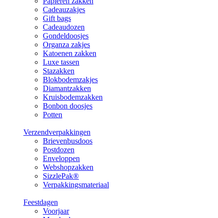
Papieren zakken
Cadeauzakjes
Gift bags
Cadeaudozen
Gondeldoosjes
Organza zakjes
Katoenen zakken
Luxe tassen
Stazakken
Blokbodemzakjes
Diamantzakken
Kruisbodemzakken
Bonbon doosjes
Potten
Verzendverpakkingen
Brievenbusdoos
Postdozen
Enveloppen
Webshopzakken
SizzlePak®
Verpakkingsmateriaal
Feestdagen
Voorjaar