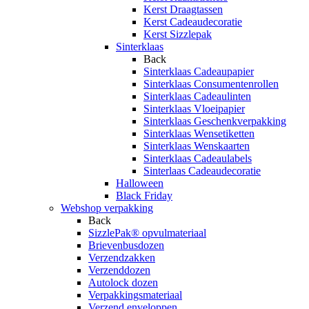
Kerst Draagtassen
Kerst Cadeaudecoratie
Kerst Sizzlepak
Sinterklaas
Back
Sinterklaas Cadeaupapier
Sinterklaas Consumentenrollen
Sinterklaas Cadeaulinten
Sinterklaas Vloeipapier
Sinterklaas Geschenkverpakking
Sinterklaas Wensetiketten
Sinterklaas Wenskaarten
Sinterklaas Cadeaulabels
Sinterlaas Cadeaudecoratie
Halloween
Black Friday
Webshop verpakking
Back
SizzlePak® opvulmateriaal
Brievenbusdozen
Verzendzakken
Verzenddozen
Autolock dozen
Verpakkingsmateriaal
Verzend enveloppen