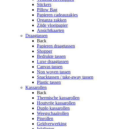
Stickers
Pillow Bag
Papieren cadeauzakjes
Organza zakken
Zijde vloeipapier
Ansichtkaarten
Draagtassen
Back
Papieren draagtassen
Shopper
Bedrukte tassen
Luxe draagtassen
Canvas tassen
Non woven tassen
Snacktassen / take-away tassen
Plastic tassen
Kassarollen
Back
Thermische kassarollen
Houtvrije kassarollen
Duplo kassarollen
Weegschaalrollen
Pinrollen
Geldverwerking
Inktlinten