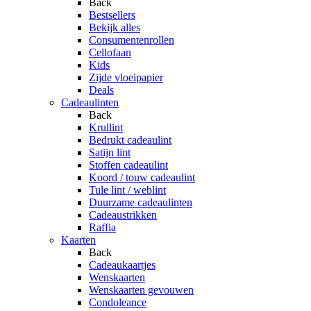
Back
Bestsellers
Bekijk alles
Consumentenrollen
Cellofaan
Kids
Zijde vloeipapier
Deals
Cadeaulinten
Back
Krullint
Bedrukt cadeaulint
Satijn lint
Stoffen cadeaulint
Koord / touw cadeaulint
Tule lint / weblint
Duurzame cadeaulinten
Cadeaustrikken
Raffia
Kaarten
Back
Cadeaukaartjes
Wenskaarten
Wenskaarten gevouwen
Condoleance