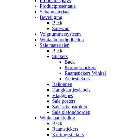
Productdisplays
Productpresentatie
Schapmateriaal
Beveiliging
Back
Safescan
Volgnummersysteem
Winkelbenodigdheden
Sale materialen
Back
Stickers
Back
Kortingsstickers
Raamstickers Winkel
Actiestickers
Ballonnen
Hangkaartjes/labels
Vlaggetjes
Sale posters
Sale schapstroken
Sale plafondborden
Winkelaankleding
Back
Raamstickers
Kortingsstickers