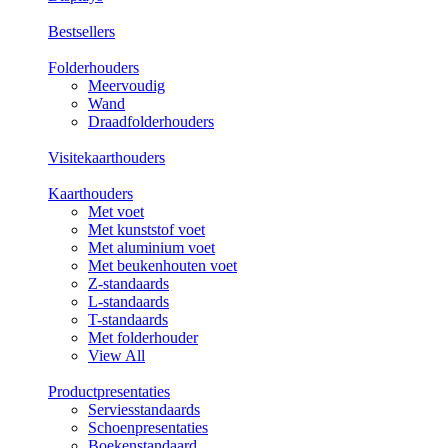
Bestsellers
Folderhouders
Meervoudig
Wand
Draadfolderhouders
Visitekaarthouders
Kaarthouders
Met voet
Met kunststof voet
Met aluminium voet
Met beukenhouten voet
Z-standaards
L-standaards
T-standaards
Met folderhouder
View All
Productpresentaties
Serviesstandaards
Schoenpresentaties
Boekenstandaard