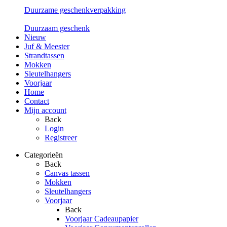
Duurzame geschenkverpakking
Duurzaam geschenk
Nieuw
Juf & Meester
Strandtassen
Mokken
Sleutelhangers
Voorjaar
Home
Contact
Mijn account
Back
Login
Registreer
Categorieën
Back
Canvas tassen
Mokken
Sleutelhangers
Voorjaar
Back
Voorjaar Cadeaupapier