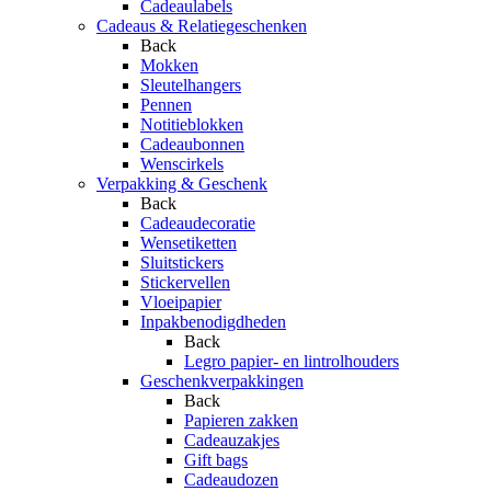
Cadeaulabels
Cadeaus & Relatiegeschenken
Back
Mokken
Sleutelhangers
Pennen
Notitieblokken
Cadeaubonnen
Wenscirkels
Verpakking & Geschenk
Back
Cadeaudecoratie
Wensetiketten
Sluitstickers
Stickervellen
Vloeipapier
Inpakbenodigdheden
Back
Legro papier- en lintrolhouders
Geschenkverpakkingen
Back
Papieren zakken
Cadeauzakjes
Gift bags
Cadeaudozen