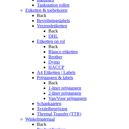
Tankstation rollen
Etiketten & toebehoren
Back
Beveiligingslabels
Verzendetiketten
Back
DHL
Etiketten op rol
Back
Blanco etiketten
Brother
Dymo
HACCP
A4 Etiketten / Labels
Prijstangen & labels
Back
1-liner prijstangen
2-liner prijstangen
Van/Voor prijstangen
Schapkaarten
Textielbeprijzing
Thermal Transfer (TTR)
Winkelmateriaal
Back