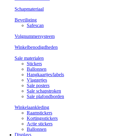
Schapmateriaal
Beveiliging
Safescan
Volgnummersysteem
Winkelbenodigdheden
Sale materialen
Stickers
Ballonnen
Hangkaartjes/labels
Vlaggetjes
Sale posters
Sale schapstroken
Sale plafondborden
Winkelaankleding
Raamstickers
Kortingsstickers
Actie stickers
Ballonnen
Displays