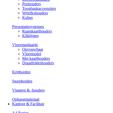
Penhouders
Toonbankaccessoires
Wijnfleshouders
Kubus
Presentatiesystemen
Raamkaarthouders
Kliklijsten
Vloerstandaards
Opvouwbaar
Vloermodel
Met kaarthouders
Draadfolderhouders
Krijtborden
Stoepborden
Vlaggen & -houders
Ophangmateriaal
Kantoor & Facilitair
A4 Papier