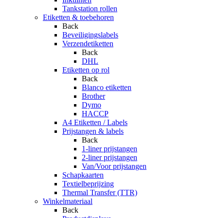
Tankstation rollen
Etiketten & toebehoren
Back
Beveiligingslabels
Verzendetiketten
Back
DHL
Etiketten op rol
Back
Blanco etiketten
Brother
Dymo
HACCP
A4 Etiketten / Labels
Prijstangen & labels
Back
1-liner prijstangen
2-liner prijstangen
Van/Voor prijstangen
Schapkaarten
Textielbeprijzing
Thermal Transfer (TTR)
Winkelmateriaal
Back