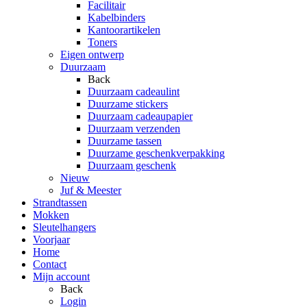
Facilitair
Kabelbinders
Kantoorartikelen
Toners
Eigen ontwerp
Duurzaam
Back
Duurzaam cadeaulint
Duurzame stickers
Duurzaam cadeaupapier
Duurzaam verzenden
Duurzame tassen
Duurzame geschenkverpakking
Duurzaam geschenk
Nieuw
Juf & Meester
Strandtassen
Mokken
Sleutelhangers
Voorjaar
Home
Contact
Mijn account
Back
Login