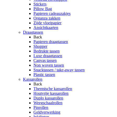
Stickers
Pillow Bag
Papieren cadeauzakjes
Organza zakken
Zijde vloeipapier
Ansichtkaarten
Draagtassen
Back
Papieren draagtassen
Shopper
Bedrukte tassen
Luxe draagtassen
Canvas tassen
Non woven tassen
Snacktassen / take-away tassen
Plastic tassen
Kassarollen
Back
Thermische kassarollen
Houtvrije kassarollen
Duplo kassarollen
Weegschaalrollen
Pinrollen
Geldverwerking
Inktlinten