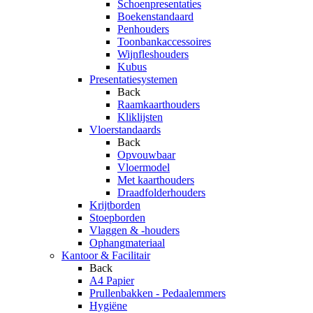
Schoenpresentaties
Boekenstandaard
Penhouders
Toonbankaccessoires
Wijnfleshouders
Kubus
Presentatiesystemen
Back
Raamkaarthouders
Kliklijsten
Vloerstandaards
Back
Opvouwbaar
Vloermodel
Met kaarthouders
Draadfolderhouders
Krijtborden
Stoepborden
Vlaggen & -houders
Ophangmateriaal
Kantoor & Facilitair
Back
A4 Papier
Prullenbakken - Pedaalemmers
Hygiëne