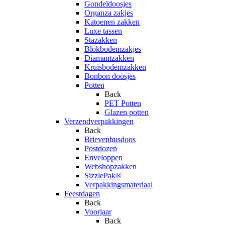
Gondeldoosjes
Organza zakjes
Katoenen zakken
Luxe tassen
Stazakken
Blokbodemzakjes
Diamantzakken
Kruisbodemzakken
Bonbon doosjes
Potten
Back
PET Potten
Glazen potten
Verzendverpakkingen
Back
Brievenbusdoos
Postdozen
Enveloppen
Webshopzakken
SizzlePak®
Verpakkingsmateriaal
Feestdagen
Back
Voorjaar
Back