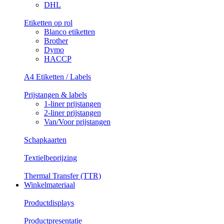
DHL
Etiketten op rol
Blanco etiketten
Brother
Dymo
HACCP
A4 Etiketten / Labels
Prijstangen & labels
1-liner prijstangen
2-liner prijstangen
Van/Voor prijstangen
Schapkaarten
Textielbeprijzing
Thermal Transfer (TTR)
Winkelmateriaal
Productdisplays
Productpresentatie