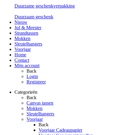
Duurzame geschenkverpakking
Duurzaam geschenk
Nieuw
Juf & Meester
Strandtassen
Mokken
Sleutelhangers
Voorjaar
Home
Contact
Mijn account
Back
Login
Registreer
Categorieën
Back
Canvas tassen
Mokken
Sleutelhangers
Voorjaar
Back
Voorjaar Cadeaupapier