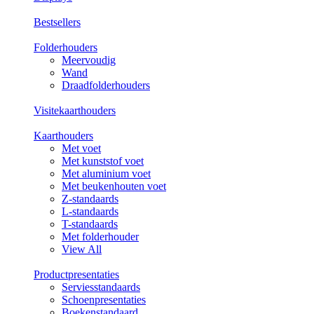
Bestsellers
Folderhouders
Meervoudig
Wand
Draadfolderhouders
Visitekaarthouders
Kaarthouders
Met voet
Met kunststof voet
Met aluminium voet
Met beukenhouten voet
Z-standaards
L-standaards
T-standaards
Met folderhouder
View All
Productpresentaties
Serviesstandaards
Schoenpresentaties
Boekenstandaard