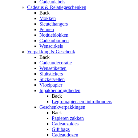
Cadeaulabels
Cadeaus & Relatiegeschenken
Back
Mokken
Sleutelhangers
Pennen
Notitieblokken
Cadeaubonnen
Wenscirkels
Verpakking & Geschenk
Back
Cadeaudecoratie
Wensetiketten
Sluitstickers
Stickervellen
Vloeipapier
Inpakbenodigdheden
Back
Legro papier- en lintrolhouders
Geschenkverpakkingen
Back
Papieren zakken
Cadeauzakjes
Gift bags
Cadeaudozen