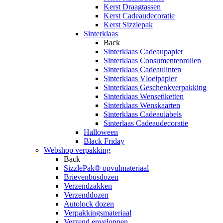
Kerst Draagtassen
Kerst Cadeaudecoratie
Kerst Sizzlepak
Sinterklaas
Back
Sinterklaas Cadeaupapier
Sinterklaas Consumentenrollen
Sinterklaas Cadeaulinten
Sinterklaas Vloeipapier
Sinterklaas Geschenkverpakking
Sinterklaas Wensetiketten
Sinterklaas Wenskaarten
Sinterklaas Cadeaulabels
Sinterlaas Cadeaudecoratie
Halloween
Black Friday
Webshop verpakking
Back
SizzlePak® opvulmateriaal
Brievenbusdozen
Verzendzakken
Verzenddozen
Autolock dozen
Verpakkingsmateriaal
Verzend enveloppen