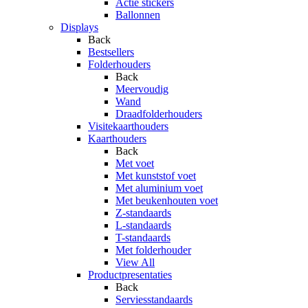
Actie stickers
Ballonnen
Displays
Back
Bestsellers
Folderhouders
Back
Meervoudig
Wand
Draadfolderhouders
Visitekaarthouders
Kaarthouders
Back
Met voet
Met kunststof voet
Met aluminium voet
Met beukenhouten voet
Z-standaards
L-standaards
T-standaards
Met folderhouder
View All
Productpresentaties
Back
Serviesstandaards