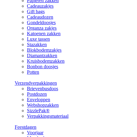
Papieren zakken
Cadeauzakjes
Gift bags
Cadeaudozen
Gondeldoosjes
Organza zakjes
Katoenen zakken
Luxe tassen
Stazakken
Blokbodemzakjes
Diamantzakken
Kruisbodemzakken
Bonbon doosjes
Potten
Verzendverpakkingen
Brievenbusdoos
Postdozen
Enveloppen
Webshopzakken
SizzlePak®
Verpakkingsmateriaal
Feestdagen
Voorjaar