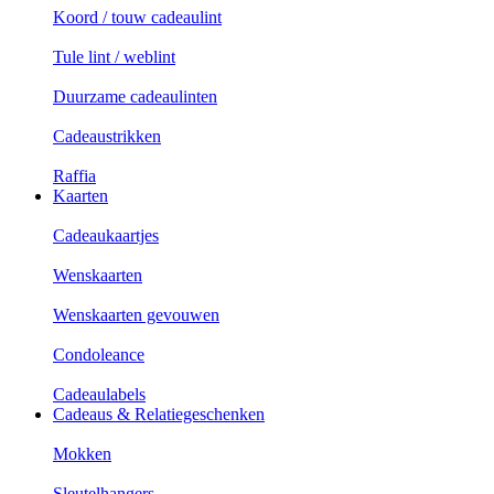
Koord / touw cadeaulint
Tule lint / weblint
Duurzame cadeaulinten
Cadeaustrikken
Raffia
Kaarten
Cadeaukaartjes
Wenskaarten
Wenskaarten gevouwen
Condoleance
Cadeaulabels
Cadeaus & Relatiegeschenken
Mokken
Sleutelhangers