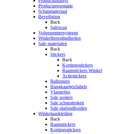
Productdisplays
Productpresentatie
Schapmateriaal
Beveiliging
Back
Safescan
Volgnummersysteem
Winkelbenodigdheden
Sale materialen
Back
Stickers
Back
Kortingsstickers
Raamstickers Winkel
Actiestickers
Ballonnen
Hangkaartjes/labels
Vlaggetjes
Sale posters
Sale schapstroken
Sale plafondborden
Winkelaankleding
Back
Raamstickers
Kortingsstickers