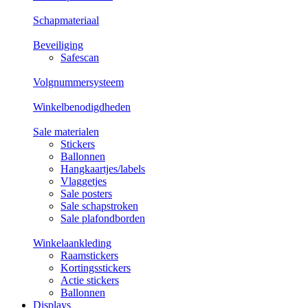
Schapmateriaal
Beveiliging
Safescan
Volgnummersysteem
Winkelbenodigdheden
Sale materialen
Stickers
Ballonnen
Hangkaartjes/labels
Vlaggetjes
Sale posters
Sale schapstroken
Sale plafondborden
Winkelaankleding
Raamstickers
Kortingsstickers
Actie stickers
Ballonnen
Displays