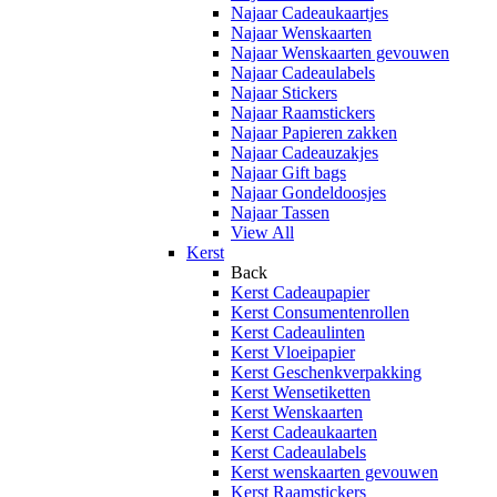
Najaar Cadeaukaartjes
Najaar Wenskaarten
Najaar Wenskaarten gevouwen
Najaar Cadeaulabels
Najaar Stickers
Najaar Raamstickers
Najaar Papieren zakken
Najaar Cadeauzakjes
Najaar Gift bags
Najaar Gondeldoosjes
Najaar Tassen
View All
Kerst
Back
Kerst Cadeaupapier
Kerst Consumentenrollen
Kerst Cadeaulinten
Kerst Vloeipapier
Kerst Geschenkverpakking
Kerst Wensetiketten
Kerst Wenskaarten
Kerst Cadeaukaarten
Kerst Cadeaulabels
Kerst wenskaarten gevouwen
Kerst Raamstickers