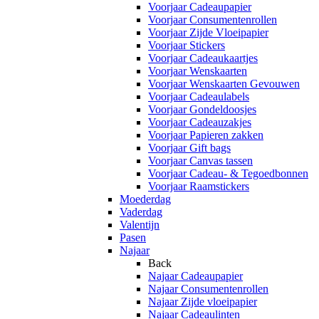
Voorjaar Cadeaupapier
Voorjaar Consumentenrollen
Voorjaar Zijde Vloeipapier
Voorjaar Stickers
Voorjaar Cadeaukaartjes
Voorjaar Wenskaarten
Voorjaar Wenskaarten Gevouwen
Voorjaar Cadeaulabels
Voorjaar Gondeldoosjes
Voorjaar Cadeauzakjes
Voorjaar Papieren zakken
Voorjaar Gift bags
Voorjaar Canvas tassen
Voorjaar Cadeau- & Tegoedbonnen
Voorjaar Raamstickers
Moederdag
Vaderdag
Valentijn
Pasen
Najaar
Back
Najaar Cadeaupapier
Najaar Consumentenrollen
Najaar Zijde vloeipapier
Najaar Cadeaulinten