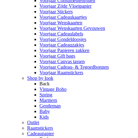
Voorjaar Consumentenrollen
Voorjaar Zijde Vloeipapier
Voorjaar Stickers
Voorjaar Cadeaukaartjes
Voorjaar Wenskaarten
Voorjaar Wenskaarten Gevouwen
Voorjaar Cadeaulabels
Voorjaar Gondeldoosjes
Voorjaar Cadeauzakjes
Voorjaar Papieren zakken
Voorjaar Gift bags
Voorjaar Canvas tassen
Voorjaar Cadeau- & Tegoedbonnen
Voorjaar Raamstickers
Shop by look
Back
Vintage Boho
Spring
Maritiem
Gentleman
Baby
Kids
Outlet
Raamstickers
Cadeaupapier