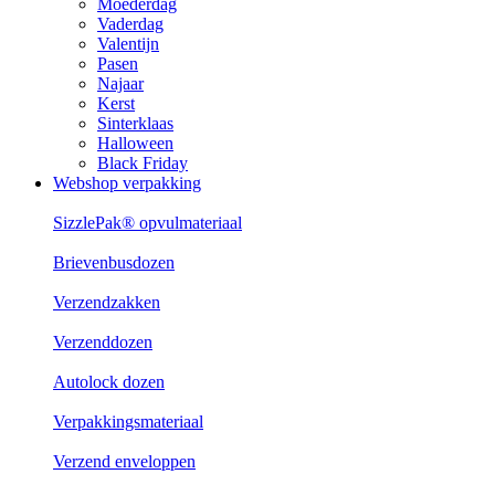
Moederdag
Vaderdag
Valentijn
Pasen
Najaar
Kerst
Sinterklaas
Halloween
Black Friday
Webshop verpakking
SizzlePak® opvulmateriaal
Brievenbusdozen
Verzendzakken
Verzenddozen
Autolock dozen
Verpakkingsmateriaal
Verzend enveloppen