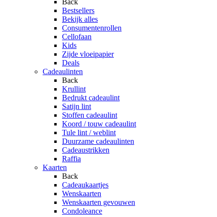
Back
Bestsellers
Bekijk alles
Consumentenrollen
Cellofaan
Kids
Zijde vloeipapier
Deals
Cadeaulinten
Back
Krullint
Bedrukt cadeaulint
Satijn lint
Stoffen cadeaulint
Koord / touw cadeaulint
Tule lint / weblint
Duurzame cadeaulinten
Cadeaustrikken
Raffia
Kaarten
Back
Cadeaukaartjes
Wenskaarten
Wenskaarten gevouwen
Condoleance