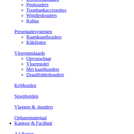
Penhouders
Toonbankaccessoires
Wijnfleshouders
Kubus
Presentatiesystemen
Raamkaarthouders
Kliklijsten
Vloerstandaards
Opvouwbaar
Vloermodel
Met kaarthouders
Draadfolderhouders
Krijtborden
Stoepborden
Vlaggen & -houders
Ophangmateriaal
Kantoor & Facilitair
A4 Papier