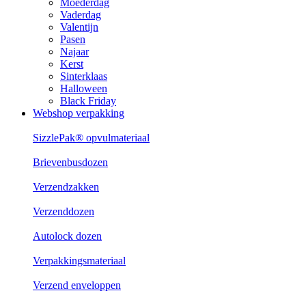
Moederdag
Vaderdag
Valentijn
Pasen
Najaar
Kerst
Sinterklaas
Halloween
Black Friday
Webshop verpakking
SizzlePak® opvulmateriaal
Brievenbusdozen
Verzendzakken
Verzenddozen
Autolock dozen
Verpakkingsmateriaal
Verzend enveloppen