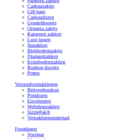
Papieren zakken
Cadeauzakjes
Gift bags
Cadeaudozen
Gondeldoosjes
Organza zakjes
Katoenen zakken
Luxe tassen
Stazakken
Blokbodemzakjes
Diamantzakken
Kruisbodemzakken
Bonbon doosjes
Potten
Verzendverpakkingen
Brievenbusdoos
Postdozen
Enveloppen
Webshopzakken
SizzlePak®
Verpakkingsmateriaal
Feestdagen
Voorjaar