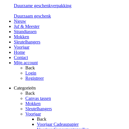
Duurzame geschenkverpakking
Duurzaam geschenk
Nieuw
Juf & Meester
Strandtassen
Mokken
Sleutelhangers
Voorjaar
Home
Contact
Mijn account
Back
Login
Registreer
Categorieën
Back
Canvas tassen
Mokken
Sleutelhangers
Voorjaar
Back
Voorjaar Cadeaupapier