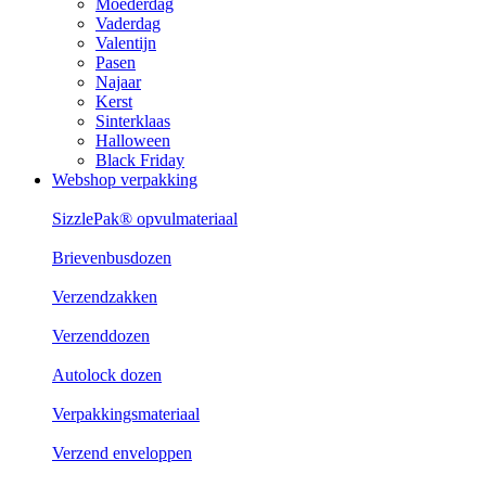
Moederdag
Vaderdag
Valentijn
Pasen
Najaar
Kerst
Sinterklaas
Halloween
Black Friday
Webshop verpakking
SizzlePak® opvulmateriaal
Brievenbusdozen
Verzendzakken
Verzenddozen
Autolock dozen
Verpakkingsmateriaal
Verzend enveloppen