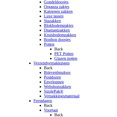
Gondeldoosjes
Organza zakjes
Katoenen zakken
Luxe tassen
Stazakken
Blokbodemzakjes
Diamantzakken
Kruisbodemzakken
Bonbon doosjes
Potten
Back
PET Potten
Glazen potten
Verzendverpakkingen
Back
Brievenbusdoos
Postdozen
Enveloppen
Webshopzakken
SizzlePak®
Verpakkingsmateriaal
Feestdagen
Back
Voorjaar
Back