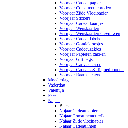
Voorjaar Cadeaupapier
Voorjaar Consumentenrollen
Voorjaar Zijde Vloeipapier
Voorjaar Stickers
Voorjaar Cadeaukaartjes
Voorjaar Wenskaarten
Voorjaar Wenskaarten Gevouwen
Voorjaar Cadeaulabels
Voorjaar Gondeldoosjes
Voorjaar Cadeauzakjes
Voorjaar Papieren zakken
Voorjaar Gift bags
Voorjaar Canvas tassen
Voorjaar Cadeau- & Tegoedbonnen
Voorjaar Raamstickers
Moederdag
Vaderdag
Valentijn
Pasen
Najaar
Back
Najaar Cadeaupapier
Najaar Consumentenrollen
Najaar Zijde vloeipapier
Najaar Cadeaulinten