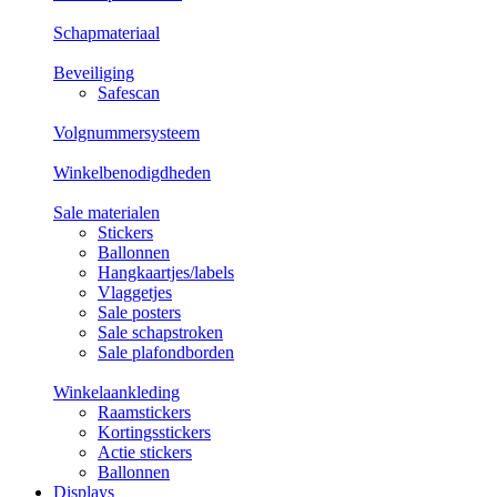
Schapmateriaal
Beveiliging
Safescan
Volgnummersysteem
Winkelbenodigdheden
Sale materialen
Stickers
Ballonnen
Hangkaartjes/labels
Vlaggetjes
Sale posters
Sale schapstroken
Sale plafondborden
Winkelaankleding
Raamstickers
Kortingsstickers
Actie stickers
Ballonnen
Displays