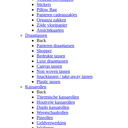
Stickers
Pillow Bag
Papieren cadeauzakjes
Organza zakken
Zijde vloeipapier
Ansichtkaarten
Draagtassen
Back
Papieren draagtassen
Shopper
Bedrukte tassen
Luxe draagtassen
Canvas tassen
Non woven tassen
Snacktassen / take-away tassen
Plastic tassen
Kassarollen
Back
Thermische kassarollen
Houtvrije kassarollen
Duplo kassarollen
Weegschaalrollen
Pinrollen
Geldverwerking
Inktlinten