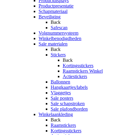
Productdisplays
Productpresentatie
Schapmateriaal
Beveiliging
Back
Safescan
Volgnummersysteem
Winkelbenodigdheden
Sale materialen
Back
Stickers
Back
Kortingsstickers
Raamstickers Winkel
Actiestickers
Ballonnen
Hangkaartjes/labels
Vlaggetjes
Sale posters
Sale schapstroken
Sale plafondborden
Winkelaankleding
Back
Raamstickers
Kortingsstickers