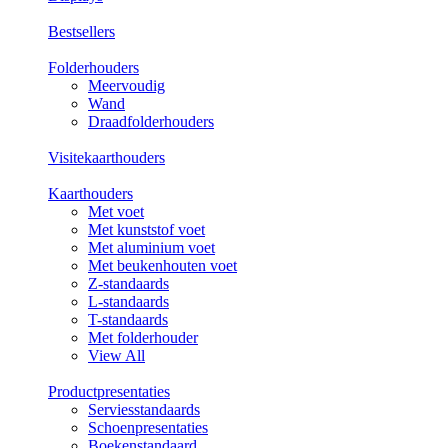
Bestsellers
Folderhouders
Meervoudig
Wand
Draadfolderhouders
Visitekaarthouders
Kaarthouders
Met voet
Met kunststof voet
Met aluminium voet
Met beukenhouten voet
Z-standaards
L-standaards
T-standaards
Met folderhouder
View All
Productpresentaties
Serviesstandaards
Schoenpresentaties
Boekenstandaard