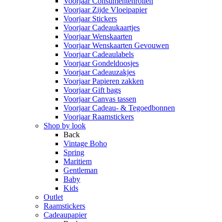
Voorjaar Consumentenrollen
Voorjaar Zijde Vloeipapier
Voorjaar Stickers
Voorjaar Cadeaukaartjes
Voorjaar Wenskaarten
Voorjaar Wenskaarten Gevouwen
Voorjaar Cadeaulabels
Voorjaar Gondeldoosjes
Voorjaar Cadeauzakjes
Voorjaar Papieren zakken
Voorjaar Gift bags
Voorjaar Canvas tassen
Voorjaar Cadeau- & Tegoedbonnen
Voorjaar Raamstickers
Shop by look
Back
Vintage Boho
Spring
Maritiem
Gentleman
Baby
Kids
Outlet
Raamstickers
Cadeaupapier