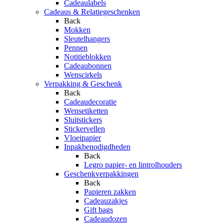
Cadeaulabels
Cadeaus & Relatiegeschenken
Back
Mokken
Sleutelhangers
Pennen
Notitieblokken
Cadeaubonnen
Wenscirkels
Verpakking & Geschenk
Back
Cadeaudecoratie
Wensetiketten
Sluitstickers
Stickervellen
Vloeipapier
Inpakbenodigdheden
Back
Legro papier- en lintrolhouders
Geschenkverpakkingen
Back
Papieren zakken
Cadeauzakjes
Gift bags
Cadeaudozen