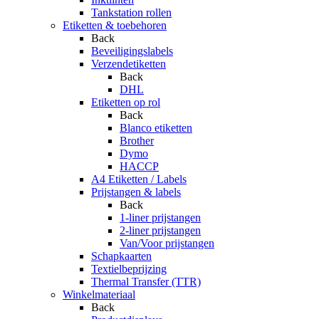
Tankstation rollen
Etiketten & toebehoren
Back
Beveiligingslabels
Verzendetiketten
Back
DHL
Etiketten op rol
Back
Blanco etiketten
Brother
Dymo
HACCP
A4 Etiketten / Labels
Prijstangen & labels
Back
1-liner prijstangen
2-liner prijstangen
Van/Voor prijstangen
Schapkaarten
Textielbeprijzing
Thermal Transfer (TTR)
Winkelmateriaal
Back