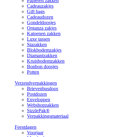
Papieren zakken
Cadeauzakjes
Gift bags
Cadeaudozen
Gondeldoosjes
Organza zakjes
Katoenen zakken
Luxe tassen
Stazakken
Blokbodemzakjes
Diamantzakken
Kruisbodemzakken
Bonbon doosjes
Potten
Verzendverpakkingen
Brievenbusdoos
Postdozen
Enveloppen
Webshopzakken
SizzlePak®
Verpakkingsmateriaal
Feestdagen
Voorjaar