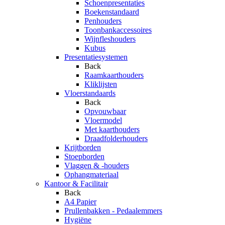
Schoenpresentaties
Boekenstandaard
Penhouders
Toonbankaccessoires
Wijnfleshouders
Kubus
Presentatiesystemen
Back
Raamkaarthouders
Kliklijsten
Vloerstandaards
Back
Opvouwbaar
Vloermodel
Met kaarthouders
Draadfolderhouders
Krijtborden
Stoepborden
Vlaggen & -houders
Ophangmateriaal
Kantoor & Facilitair
Back
A4 Papier
Prullenbakken - Pedaalemmers
Hygiëne