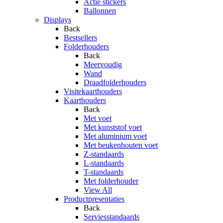
Actie stickers
Ballonnen
Displays
Back
Bestsellers
Folderhouders
Back
Meervoudig
Wand
Draadfolderhouders
Visitekaarthouders
Kaarthouders
Back
Met voet
Met kunststof voet
Met aluminium voet
Met beukenhouten voet
Z-standaards
L-standaards
T-standaards
Met folderhouder
View All
Productpresentaties
Back
Serviesstandaards