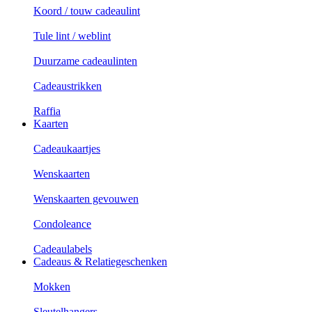
Koord / touw cadeaulint
Tule lint / weblint
Duurzame cadeaulinten
Cadeaustrikken
Raffia
Kaarten
Cadeaukaartjes
Wenskaarten
Wenskaarten gevouwen
Condoleance
Cadeaulabels
Cadeaus & Relatiegeschenken
Mokken
Sleutelhangers