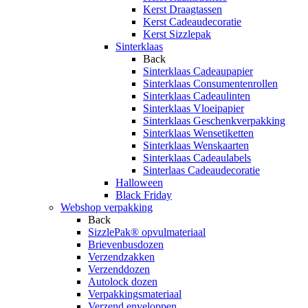
Kerst Draagtassen
Kerst Cadeaudecoratie
Kerst Sizzlepak
Sinterklaas
Back
Sinterklaas Cadeaupapier
Sinterklaas Consumentenrollen
Sinterklaas Cadeaulinten
Sinterklaas Vloeipapier
Sinterklaas Geschenkverpakking
Sinterklaas Wensetiketten
Sinterklaas Wenskaarten
Sinterklaas Cadeaulabels
Sinterlaas Cadeaudecoratie
Halloween
Black Friday
Webshop verpakking
Back
SizzlePak® opvulmateriaal
Brievenbusdozen
Verzendzakken
Verzenddozen
Autolock dozen
Verpakkingsmateriaal
Verzend enveloppen