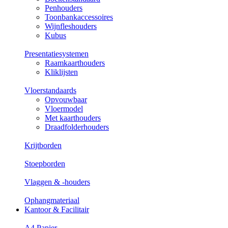
Penhouders
Toonbankaccessoires
Wijnfleshouders
Kubus
Presentatiesystemen
Raamkaarthouders
Kliklijsten
Vloerstandaards
Opvouwbaar
Vloermodel
Met kaarthouders
Draadfolderhouders
Krijtborden
Stoepborden
Vlaggen & -houders
Ophangmateriaal
Kantoor & Facilitair
A4 Papier