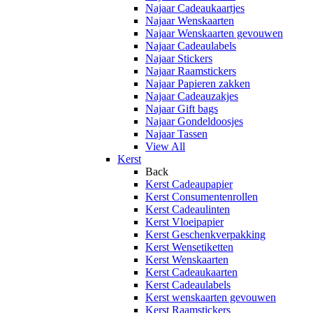
Najaar Cadeaukaartjes
Najaar Wenskaarten
Najaar Wenskaarten gevouwen
Najaar Cadeaulabels
Najaar Stickers
Najaar Raamstickers
Najaar Papieren zakken
Najaar Cadeauzakjes
Najaar Gift bags
Najaar Gondeldoosjes
Najaar Tassen
View All
Kerst
Back
Kerst Cadeaupapier
Kerst Consumentenrollen
Kerst Cadeaulinten
Kerst Vloeipapier
Kerst Geschenkverpakking
Kerst Wensetiketten
Kerst Wenskaarten
Kerst Cadeaukaarten
Kerst Cadeaulabels
Kerst wenskaarten gevouwen
Kerst Raamstickers