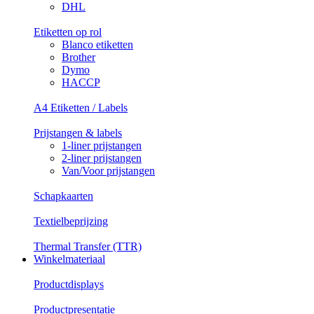
DHL
Etiketten op rol
Blanco etiketten
Brother
Dymo
HACCP
A4 Etiketten / Labels
Prijstangen & labels
1-liner prijstangen
2-liner prijstangen
Van/Voor prijstangen
Schapkaarten
Textielbeprijzing
Thermal Transfer (TTR)
Winkelmateriaal
Productdisplays
Productpresentatie