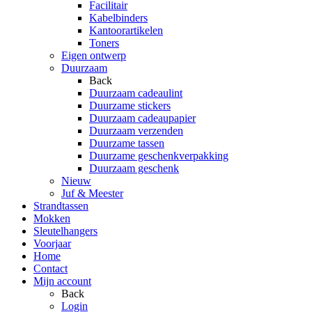
Facilitair
Kabelbinders
Kantoorartikelen
Toners
Eigen ontwerp
Duurzaam
Back
Duurzaam cadeaulint
Duurzame stickers
Duurzaam cadeaupapier
Duurzaam verzenden
Duurzame tassen
Duurzame geschenkverpakking
Duurzaam geschenk
Nieuw
Juf & Meester
Strandtassen
Mokken
Sleutelhangers
Voorjaar
Home
Contact
Mijn account
Back
Login