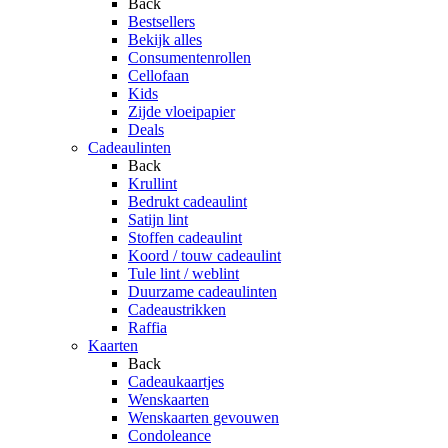
Back
Bestsellers
Bekijk alles
Consumentenrollen
Cellofaan
Kids
Zijde vloeipapier
Deals
Cadeaulinten
Back
Krullint
Bedrukt cadeaulint
Satijn lint
Stoffen cadeaulint
Koord / touw cadeaulint
Tule lint / weblint
Duurzame cadeaulinten
Cadeaustrikken
Raffia
Kaarten
Back
Cadeaukaartjes
Wenskaarten
Wenskaarten gevouwen
Condoleance