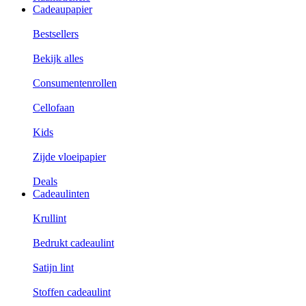
Cadeaupapier
Bestsellers
Bekijk alles
Consumentenrollen
Cellofaan
Kids
Zijde vloeipapier
Deals
Cadeaulinten
Krullint
Bedrukt cadeaulint
Satijn lint
Stoffen cadeaulint