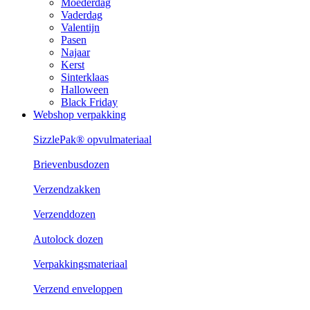
Moederdag
Vaderdag
Valentijn
Pasen
Najaar
Kerst
Sinterklaas
Halloween
Black Friday
Webshop verpakking
SizzlePak® opvulmateriaal
Brievenbusdozen
Verzendzakken
Verzenddozen
Autolock dozen
Verpakkingsmateriaal
Verzend enveloppen