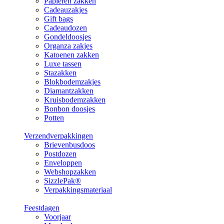
Papieren zakken
Cadeauzakjes
Gift bags
Cadeaudozen
Gondeldoosjes
Organza zakjes
Katoenen zakken
Luxe tassen
Stazakken
Blokbodemzakjes
Diamantzakken
Kruisbodemzakken
Bonbon doosjes
Potten
Verzendverpakkingen
Brievenbusdoos
Postdozen
Enveloppen
Webshopzakken
SizzlePak®
Verpakkingsmateriaal
Feestdagen
Voorjaar